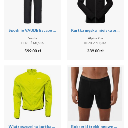
Spodnie VAUDE Escape Bike
Kurtka męska miejska przeciwdeszczowa Alpine Pro Remon
Vaude
Alpine Pro
ODZIEŻ MĘSKA
ODZIEŻ MĘSKA
599.00
zł
239.00
zł
Wiatroszczelna kurtka Pro-X Elements
Bokserki trekkingowe męskie Forclaz MT500 merino