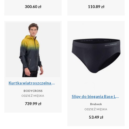
300.60
zł
110.89
zł
Kurtka wiatroszczelna męska do biegania i na szlak PERFORMANCE WINDBREAKER
BODYCROSS
ODZIEŻ MĘSKA
Slipy do biegania Base Layer Ultra Light 3D Męskie
739.99
zł
Brubeck
ODZIEŻ MĘSKA
53.49
zł