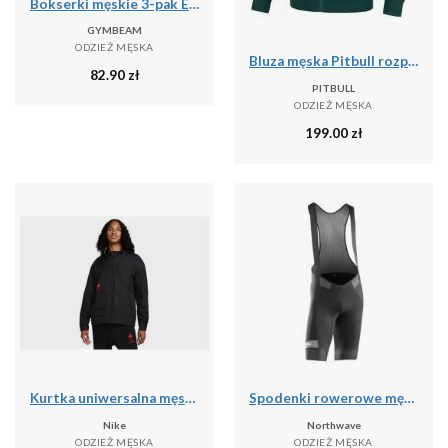
Bokserki męskie 3-pak Essentials
GYMBEAM
ODZIEŻ MĘSKA
Bluza męska Pitbull rozpinana z kapturem Pique Rockey
82.90
zł
PITBULL
ODZIEŻ MĘSKA
199.00
zł
Kurtka uniwersalna męska Nike Kyrie Lightweight
Spodenki rowerowe męskie Northwave Rockster
Nike
Northwave
ODZIEŻ MĘSKA
ODZIEŻ MĘSKA