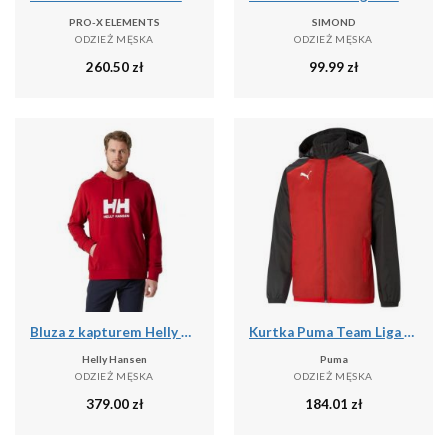
PRO-X ELEMENTS
SIMOND
ODZIEŻ MĘSKA
ODZIEŻ MĘSKA
260.50
zł
99.99
zł
Bluza z kapturem Helly Hansen HH Logo 2.0
Kurtka Puma Team Liga All Weather
Helly Hansen
Puma
ODZIEŻ MĘSKA
ODZIEŻ MĘSKA
379.00
zł
184.01
zł