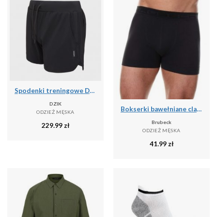
Spodenki treningowe DZIK® PRO black
DZIK
Bokserki bawełniane classic męskie Brubeck Comfort Cotton
ODZIEŻ MĘSKA
Brubeck
229.99
zł
ODZIEŻ MĘSKA
41.99
zł