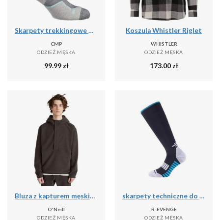
Skarpety trekkingowe CMP WOOL MID
Koszula Whistler Riglet
CMP
WHISTLER
ODZIEŻ MĘSKA
ODZIEŻ MĘSKA
99.99
zł
173.00
zł
Bluza z kapturem męskie O'Neill Hz Hoodie Fleece
skarpety techniczne do biegania dla dorosłych długie, czarny
O'Neill
R-EVENGE
ODZIEŻ MĘSKA
ODZIEŻ MĘSKA