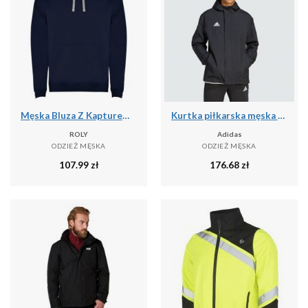
Męska Bluza Z Kapturem Urban
Kurtka piłkarska męska Adidas Entrada 22 All-Weather
ROLY
Adidas
ODZIEŻ MĘSKA
ODZIEŻ MĘSKA
107.99
zł
176.68
zł