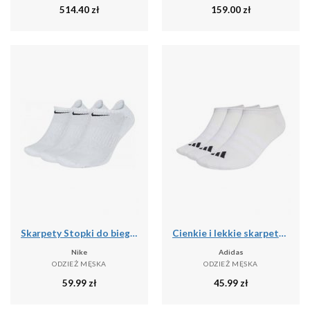
514.40
zł
159.00
zł
Skarpety Stopki do biegania unisex Everyday Cushion No Show 3 pary
Cienkie i lekkie skarpetki niewidoczne adidas (x3)
Nike
Adidas
ODZIEŻ MĘSKA
ODZIEŻ MĘSKA
59.99
zł
45.99
zł