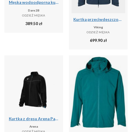
Męska wodoodporna kurtka Breathe Out
Dare 2B
ODZIEŻ MĘSKA
Kurtka przeciwdeszczowa męska Viking Trek Pro 2.5
389.50
zł
Viking
ODZIEŻ MĘSKA
699.90
zł
Kurtka z dresu Arena Panel
Arena
ODZIEŻ MĘSKA