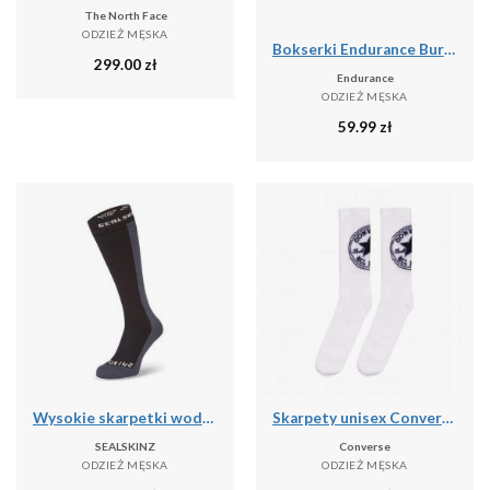
The North Face
ODZIEŻ MĘSKA
Bokserki Endurance Burke (x3)
299.00
zł
Endurance
ODZIEŻ MĘSKA
59.99
zł
Wysokie skarpetki wodoodporne Sealskinz Worstead
Skarpety unisex Converse 2 pak
SEALSKINZ
Converse
ODZIEŻ MĘSKA
ODZIEŻ MĘSKA