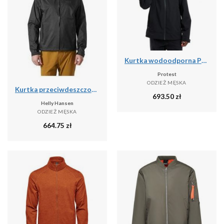
Kurtka wodoodporna Protest Prtgatewood
Protest
ODZIEŻ MĘSKA
Kurtka przeciwdeszczowa męska Helly Hansen Loke Terra Jacket
693.50
zł
Helly Hansen
ODZIEŻ MĘSKA
664.75
zł