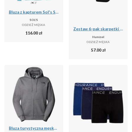
Bluza z kapturem Sol's Slam
SOL'S
ODZIEŻ MĘSKA
Zestaw 6-pak skarpetki stopki Hummel Chevron NO SHOW SOCKS
116.00
zł
Hummel
ODZIEŻ MĘSKA
57.00
zł
Bluza turystyczna męska The North Face M Simple Dome Full Zip