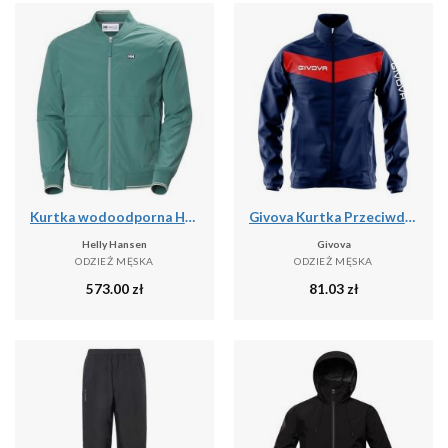
Kurtka wodoodporna Helly Hansen Marine
Givova Kurtka Przeciwdeszczowa Niebieska - 2XL - Wodoodporna
Helly Hansen
Givova
ODZIEŻ MĘSKA
ODZIEŻ MĘSKA
573.00
zł
81.03
zł