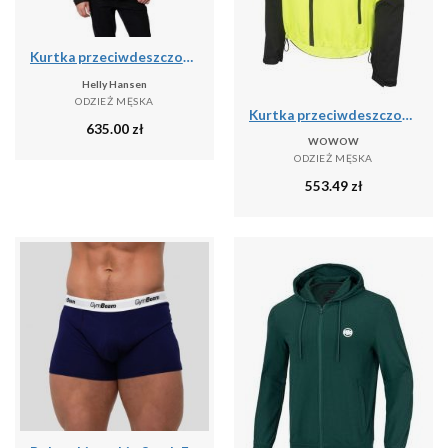
Kurtka przeciwdeszczowa męska Helly Hansen DUBLINER INSULATED
Helly Hansen
ODZIEŻ MĘSKA
Kurtka przeciwdeszczowa Wowow Fuji XXL
635.00
zł
WOWOW
ODZIEŻ MĘSKA
553.49
zł