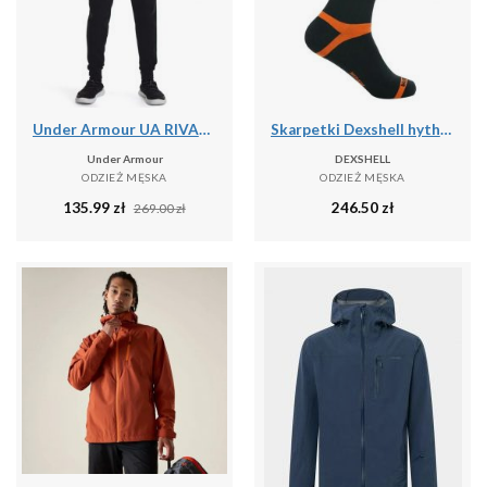
Under Armour UA RIVAL TERRY JOGGER Spodnie dresowe męskie
Skarpetki Dexshell hytherm pro
Under Armour
DEXSHELL
ODZIEŻ MĘSKA
ODZIEŻ MĘSKA
135.99
zł
246.50
zł
269.00
zł