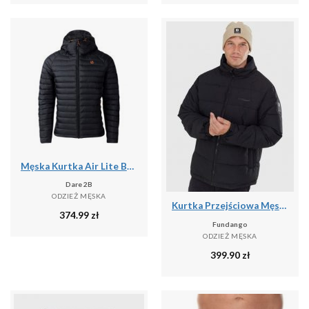
Męska Kurtka Air Lite Baffled Padded Jacket
Dare 2B
ODZIEŻ MĘSKA
Kurtka Przejściowa Męska Fundango Winton
374.99
zł
Fundango
ODZIEŻ MĘSKA
399.90
zł