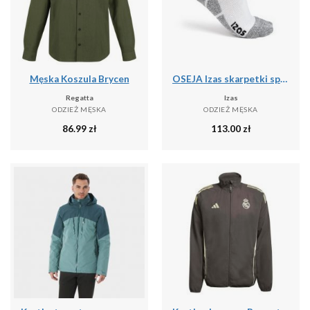
Męska Koszula Brycen
OSEJA Izas skarpetki sportowe unisex do połowy łydki
Regatta
Izas
ODZIEŻ MĘSKA
ODZIEŻ MĘSKA
86.99
zł
113.00
zł