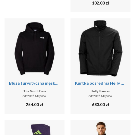
102.00
zł
Bluza turystyczna męska The North Face M Simple Dome Hoodie
Kurtka pośrednia Helly Hansen Crew 2
The North Face
Helly Hansen
ODZIEŻ MĘSKA
ODZIEŻ MĘSKA
254.00
zł
683.00
zł