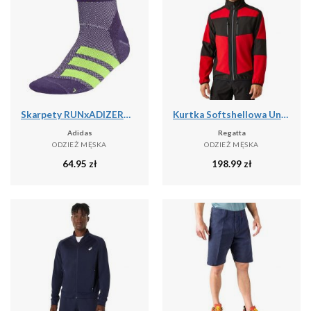
Skarpety RUNxADIZERO 1 Pair
Kurtka Softshellowa Unisex Dla Dorosłych 2 Warstwy
Adidas
Regatta
ODZIEŻ MĘSKA
ODZIEŻ MĘSKA
64.95
zł
198.99
zł