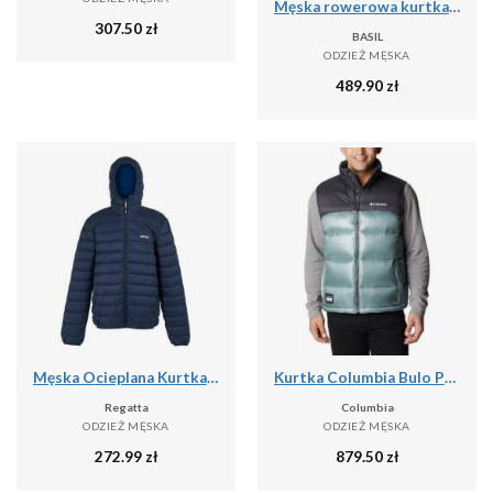
Męska rowerowa kurtka przeciwdeszczowa Skane, turkusowo-zielona
307.50
zł
BASIL
ODZIEŻ MĘSKA
489.90
zł
Męska Ocieplana Kurtka Z Kapturem Marizion
Kurtka Columbia Bulo Point II Down
Regatta
Columbia
ODZIEŻ MĘSKA
ODZIEŻ MĘSKA
272.99
zł
879.50
zł