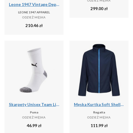
ODZIEŻ MĘSKA
Leone 1947 Vintage Dept. Męska koszula flanelowa z dużym nadrukiem logo
299.00
zł
LEONE 1947 APPAREL
ODZIEŻ MĘSKA
210.46
zł
Skarpety Unisex Team Liga Dla Dorosłych
Męska Kurtka Soft Shell Ablaze Printable
Puma
Regatta
ODZIEŻ MĘSKA
ODZIEŻ MĘSKA
46.99
zł
111.99
zł