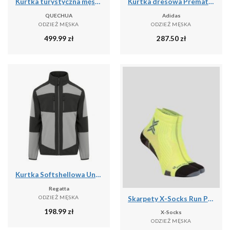
Kurtka turystyczna męska zimowa Quechua NH500 3w1 mountain -10°C wodoodporna
Kurtka dresowa Prematch Real Madrid 2025/26
QUECHUA
Adidas
ODZIEŻ MĘSKA
ODZIEŻ MĘSKA
499.99
zł
287.50
zł
Kurtka Softshellowa Unisex Dla Dorosłych 2 Warstwy
Regatta
ODZIEŻ MĘSKA
Skarpety X-Socks Run Perform Ankle
198.99
zł
X-Socks
ODZIEŻ MĘSKA