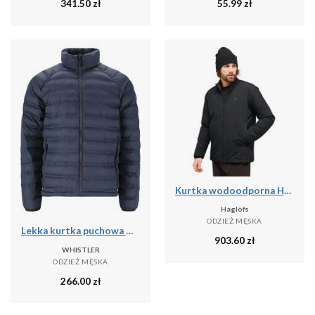
341.50
zł
55.99
zł
Kurtka wodoodporna Haglöfs Mimic Alert
Haglöfs
ODZIEŻ MĘSKA
Lekka kurtka puchowa Whistler Froze
903.60
zł
WHISTLER
ODZIEŻ MĘSKA
266.00
zł