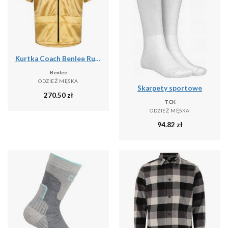
Kurtka Coach Benlee Rutland
Benlee
ODZIEŻ MĘSKA
Skarpety sportowe
270.50
zł
TCK
ODZIEŻ MĘSKA
94.82
zł