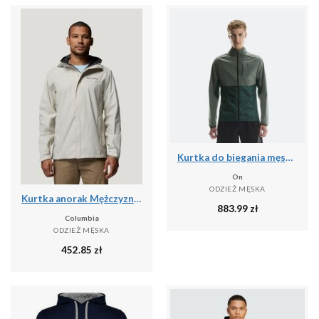
Kurtka do biegania męska On Weather
On
ODZIEŻ MĘSKA
Kurtka anorak Mężczyzna COLUMBIA Watertight™ II Jacket
883.99
zł
Columbia
ODZIEŻ MĘSKA
452.85
zł