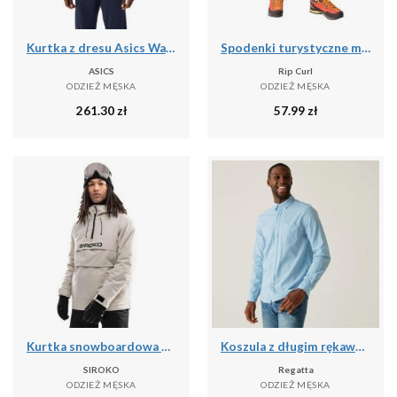
Kurtka z dresu Asics Warm-Up
Spodenki turystyczne męskie Rip Curl Travellers Walkshort granatowe CWADD9 28
ASICS
Rip Curl
ODZIEŻ MĘSKA
ODZIEŻ MĘSKA
261.30
zł
57.99
zł
Kurtka snowboardowa męska W6 Eriz
Koszula z długim rękawem Regatta Loran
SIROKO
Regatta
ODZIEŻ MĘSKA
ODZIEŻ MĘSKA