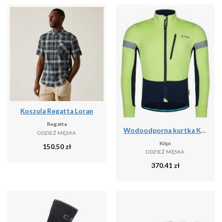
Koszula Regatta Loran
Regatta
Wodoodporna kurtka Kilpi Velover
ODZIEŻ MĘSKA
Kilpi
150.50
zł
ODZIEŻ MĘSKA
370.41
zł