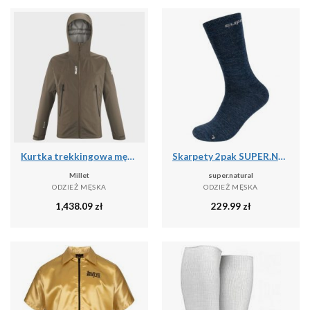
Kurtka trekkingowa męska MILLET Seneca Gtx 3L Jkt M
Skarpety 2pak SUPER.NATURAL SN All Day Socks 2-pack
Millet
super.natural
ODZIEŻ MĘSKA
ODZIEŻ MĘSKA
1,438.09
zł
229.99
zł