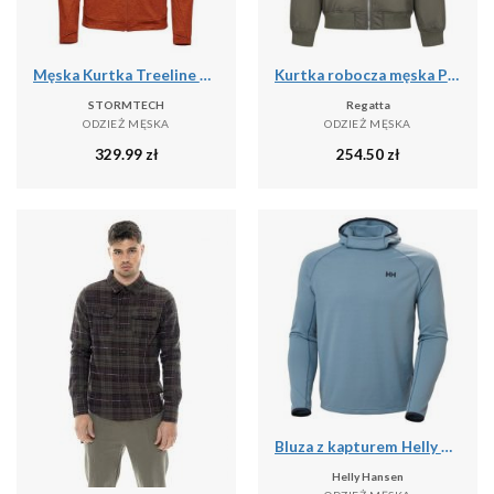
Męska Kurtka Treeline Performance
Kurtka robocza męska Pro Pilot
STORMTECH
Regatta
ODZIEŻ MĘSKA
ODZIEŻ MĘSKA
329.99
zł
254.50
zł
Bluza z kapturem Helly Hansen
Helly Hansen