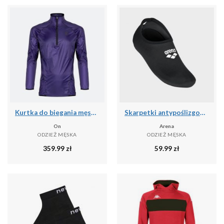
Kurtka do biegania męska On Zero
Skarpetki antypoślizgowe basenowe Arena
On
Arena
ODZIEŻ MĘSKA
ODZIEŻ MĘSKA
359.99
zł
59.99
zł