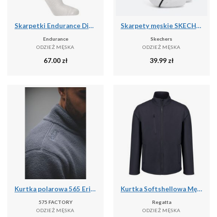
Skarpetki Endurance Dingwall
Skarpety męskie SKECHERS 1/2 Terry No Show 3
Endurance
Skechers
ODZIEŻ MĘSKA
ODZIEŻ MĘSKA
67.00
zł
39.99
zł
Kurtka polarowa 565 Erima Ts szara
Kurtka Softshellowa Męska Trzywarstwowa
575 FACTORY
Regatta
ODZIEŻ MĘSKA
ODZIEŻ MĘSKA