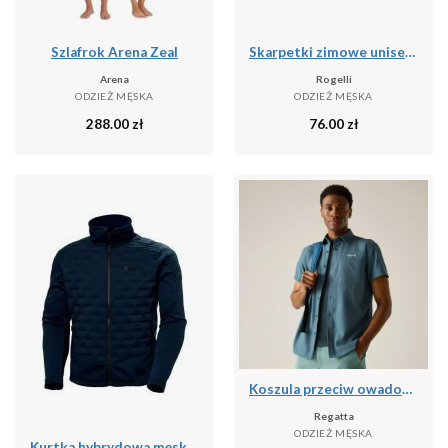
Szlafrok Arena Zeal
Skarpetki zimowe unisex Rogelli Merino z owczej wełny 2-pack
Arena
Rogelli
ODZIEŻ MĘSKA
ODZIEŻ MĘSKA
288.00
zł
76.00
zł
Koszula przeciw owadom Regatta Travel Light
Regatta
ODZIEŻ MĘSKA
Kurtka hybrydowa męska Helly Hansen HP Hybrid Stretch Insulator