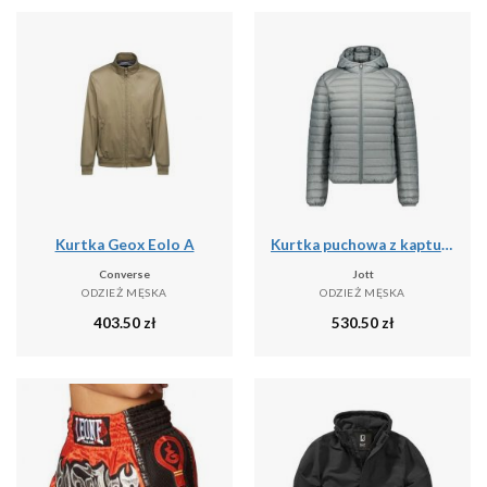
Kurtka Geox Eolo A
Kurtka puchowa z kapturem JOTT Nico
Converse
Jott
ODZIEŻ MĘSKA
ODZIEŻ MĘSKA
403.50
zł
530.50
zł