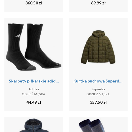
360.50
zł
89.99
zł
Skarpety piłkarskie adidas Light
Kurtka puchowa Superdry Fuji Lite
Adidas
Superdry
ODZIEŻ MĘSKA
ODZIEŻ MĘSKA
44.49
zł
357.50
zł