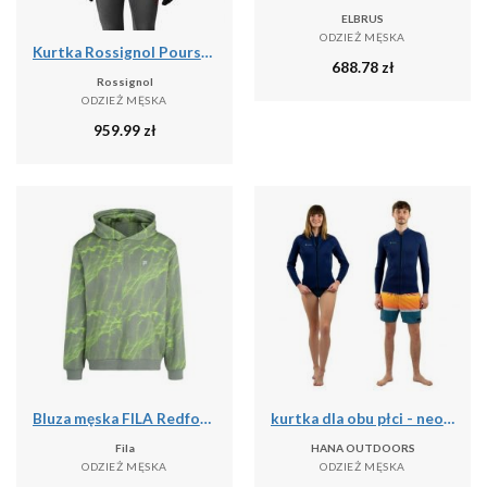
ELBRUS
ODZIEŻ MĘSKA
Kurtka Rossignol Poursuite Warm męska szara
688.78
zł
Rossignol
ODZIEŻ MĘSKA
959.99
zł
Bluza męska FILA Redford AOP Hoody
kurtka dla obu płci - neopren 2-2mm
Fila
HANA OUTDOORS
ODZIEŻ MĘSKA
ODZIEŻ MĘSKA