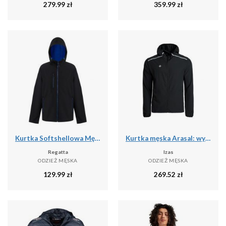
279.99
zł
359.99
zł
Kurtka Softshellowa Męska 2 Warstwy
Kurtka męska Arasal: wydajność i wygoda dla biegaczy i miłośników trekkingu w ka
Regatta
Izas
ODZIEŻ MĘSKA
ODZIEŻ MĘSKA
129.99
zł
269.52
zł