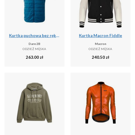
Kurtka puchowa bez rękawów Dare 2B Touring II
Kurtka Macron Fiddle
Dare 2B
Macron
ODZIEŻ MĘSKA
ODZIEŻ MĘSKA
263.00
zł
240.50
zł