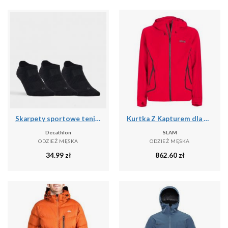
Skarpety sportowe tenis RS500 Lowedge niskie 3 pary
Kurtka Z Kapturem dla dorosłych Slam Act
Decathlon
SLAM
ODZIEŻ MĘSKA
ODZIEŻ MĘSKA
34.99
zł
862.60
zł