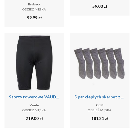
Brubeck
59.00
zł
ODZIEŻ MĘSKA
99.99
zł
Szorty rowerowe VAUDE Matera II
5 par ciepłych skarpet z wełny merino Szary
Vaude
OEM
ODZIEŻ MĘSKA
ODZIEŻ MĘSKA
219.00
zł
181.21
zł