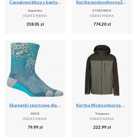
Casualowa bluza z kapturem Superdry Outdoor Supply Co
Kurtka wodoodporna Etxeondo Busti
Superdry
ETXEONDO
ODZIEŻ MĘSKA
ODZIEŻ MĘSKA
318.05
zł
774.20
zł
Skarpetki sportowe dla dorosłych Performance Run Sock Crew
Kurtka Wodoodporna Męska Curbridge TP75
ASICS
Trespass
ODZIEŻ MĘSKA
ODZIEŻ MĘSKA
79.99
zł
222.99
zł