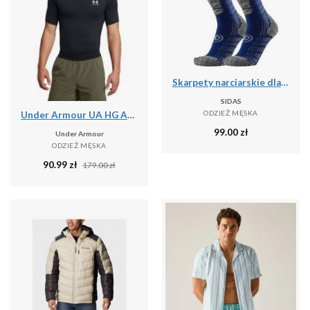
Skarpety narciarskie dla doroslych Sidas Ski Comfort srednia grubosc
SIDAS
ODZIEŻ MĘSKA
Under Armour UA HG ARMOUR COMP SS Koszulka treningowa męska
99.00
zł
Under Armour
ODZIEŻ MĘSKA
90.99
zł
179.00
zł