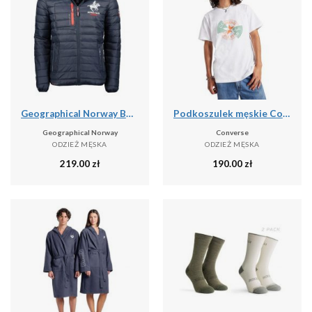
Geographical Norway BRICK NAVY GTX kurtka męska (WY6358H).
Podkoszulek męskie Converse Con T shirt M Chuck Patch Distort Tee
Geographical Norway
Converse
ODZIEŻ MĘSKA
ODZIEŻ MĘSKA
219.00
zł
190.00
zł