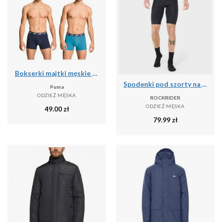
Bokserki majtki męskie Puma 2-Pack
Spodenki pod szorty na rower MTB męskie Rockrider 500
Puma
ODZIEŻ MĘSKA
ROCKRIDER
ODZIEŻ MĘSKA
49.00
zł
79.99
zł