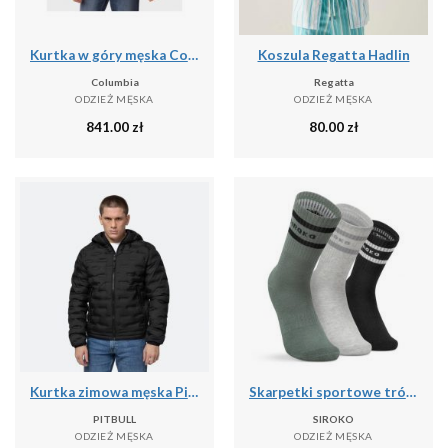
Kurtka w góry męska Columbia 1957343278
Koszula Regatta Hadlin
Columbia
Regatta
ODZIEŻ MĘSKA
ODZIEŻ MĘSKA
841.00
zł
80.00
zł
Kurtka zimowa męska Pitbull Camino Quilted Hooded
Skarpetki sportowe trójpak Fitness Siroko Sidekick Slate
PITBULL
SIROKO
ODZIEŻ MĘSKA
ODZIEŻ MĘSKA