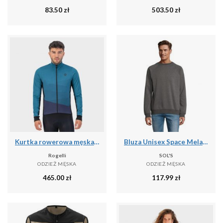
83.50
zł
503.50
zł
Kurtka rowerowa męska Rogelli Tarax
Bluza Unisex Space Melange Dla Dorosłych
Rogelli
SOL'S
ODZIEŻ MĘSKA
ODZIEŻ MĘSKA
465.00
zł
117.99
zł