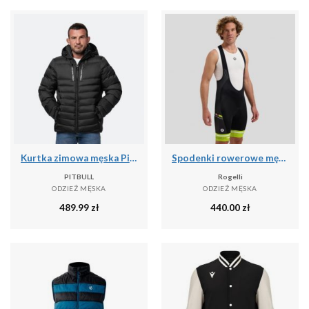
Kurtka zimowa męska Pitbull Crestline Padded Hooded
Spodenki rowerowe męskie Rogelli GARA MOSTRO II
PITBULL
Rogelli
ODZIEŻ MĘSKA
ODZIEŻ MĘSKA
489.99
zł
440.00
zł