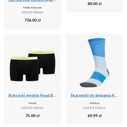
80.00
zł
Helly Hansen
ODZIEŻ MĘSKA
736.00
zł
Bokserki męskie Head Basic Boxer 2 Pack
Skarpetki do biegania ADIDAS RunxBoost
Head
Adidas
ODZIEŻ MĘSKA
ODZIEŻ MĘSKA
75.00
zł
69.99
zł