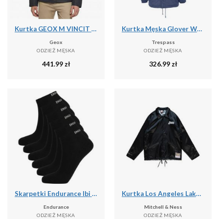
Kurtka GEOX M VINCIT Czarny
Kurtka Męska Glover Wodoodporna
Geox
Trespass
ODZIEŻ MĘSKA
ODZIEŻ MĘSKA
441.99
zł
326.99
zł
Skarpetki Endurance Ibi (x6)
Kurtka Los Angeles Lakers Doodle
Endurance
Mitchell & Ness
ODZIEŻ MĘSKA
ODZIEŻ MĘSKA