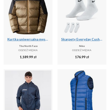
Kurtka uniwersalna męska The North Face Diablo Recycled
Skarpety Everyday Cushion Ankle 3 Pary
The North Face
Nike
ODZIEŻ MĘSKA
ODZIEŻ MĘSKA
1,189.99
zł
176.99
zł