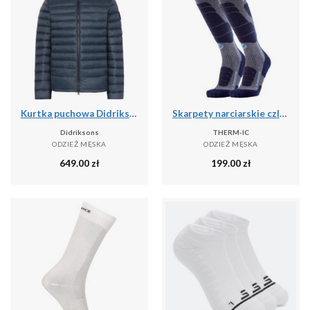
Kurtka puchowa Didriksons Mauro
Skarpety narciarskie czlowiek Therm-ic Ski Merino Reflector Men wysokosc kolano
Didriksons
THERM-IC
ODZIEŻ MĘSKA
ODZIEŻ MĘSKA
649.00
zł
199.00
zł