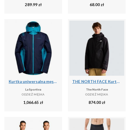
289.99
zł
68.00
zł
Kurtka uniwersalna męska La Sportiva La Softshelljacke Discover Shell
THE NORTH FACE Kurtka 3 w 1 męska M Quest Mono Triclimate tnf black-L
La Sportiva
The North Face
ODZIEŻ MĘSKA
ODZIEŻ MĘSKA
1,066.65
zł
874.00
zł