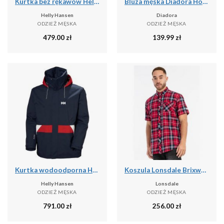
Kurtka bez rękawów Helly Hansen Escape Ins
Bluza męska Diadora Hoodie Core
Helly Hansen
Diadora
ODZIEŻ MĘSKA
ODZIEŻ MĘSKA
479.00
zł
139.99
zł
Kurtka wodoodporna Helly Hansen Koster
Koszula Lonsdale Brixworth
Helly Hansen
Lonsdale
ODZIEŻ MĘSKA
ODZIEŻ MĘSKA
791.00
zł
256.00
zł