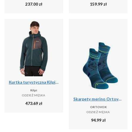
237.00
zł
159.99
zł
Kurtka turystyczna Kilpi Beltra
Kilpi
ODZIEŻ MĘSKA
Skarpety merino Ortovox Alpine Light Quarter Socks
473.69
zł
ORTOVOX
ODZIEŻ MĘSKA
94.99
zł