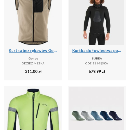
Kurtka bez rękawów Gonso Adventure
Kurtka do łowiectwa podwodnego męska Subea SPF 900 z gładkiego neoprenu 7 mm
Gonso
SUBEA
ODZIEŻ MĘSKA
ODZIEŻ MĘSKA
311.00
zł
679.99
zł