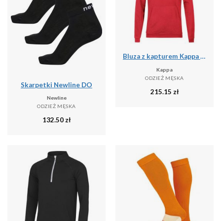
Bluza z kapturem Kappa Daccio
Kappa
ODZIEŻ MĘSKA
Skarpetki Newline DO
215.15
zł
Newline
ODZIEŻ MĘSKA
132.50
zł