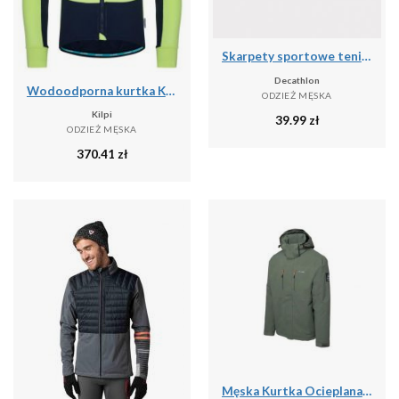
Skarpety sportowe tenis Artengo RS160 niskie 5 par
Decathlon
Wodoodporna kurtka Kilpi Velover
ODZIEŻ MĘSKA
Kilpi
39.99
zł
ODZIEŻ MĘSKA
370.41
zł
Męska Kurtka Ocieplana Dilox