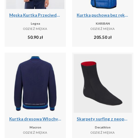
Męska Kurtka Przeciwdeszczowa Biegowa Niebieska
Kurtka puchowa bez rękawów Kariban Légère
Legea
KARIBAN
ODZIEŻ MĘSKA
ODZIEŻ MĘSKA
50.90
zł
205.50
zł
Kurtka dresowa Włochy 2024
Skarpety surfing z neoprenu 3 mm
Macron
Decathlon
ODZIEŻ MĘSKA
ODZIEŻ MĘSKA