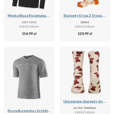
Męska Bluza Rozpinana Na Zamek Błyskawiczny
Skarpety Errea Z Stopą Dla Dorosłych Poliester Pomarańczowy Dorośli
JUST COOL
ERREA
ODZIEŻ MĘSKA
ODZIEŻ MĘSKA
156.99
zł
120.99
zł
Unisexowe skarpety do cross treningu Performance Teddy Elitex Training
ELITEX TRAINING
Koszulka męska z krótkim rękawem do spania z dodatkiem lnu Brubeck COMFORT NIGHT
ODZIEŻ MĘSKA