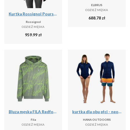
ELBRUS
ODZIEŻ MĘSKA
Kurtka Rossignol Poursuite Warm męska szara
688.78
zł
Rossignol
ODZIEŻ MĘSKA
959.99
zł
Bluza męska FILA Redford AOP Hoody
kurtka dla obu płci - neopren 2-2mm
Fila
HANA OUTDOORS
ODZIEŻ MĘSKA
ODZIEŻ MĘSKA