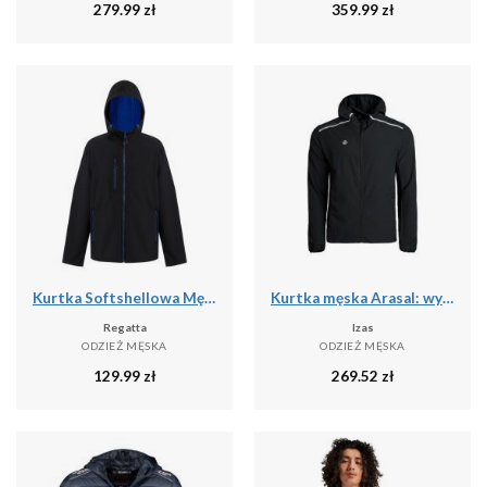
279.99
zł
359.99
zł
Kurtka Softshellowa Męska 2 Warstwy
Kurtka męska Arasal: wydajność i wygoda dla biegaczy i miłośników trekkingu w ka
Regatta
Izas
ODZIEŻ MĘSKA
ODZIEŻ MĘSKA
129.99
zł
269.52
zł