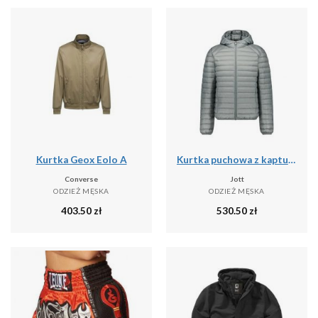
Kurtka Geox Eolo A
Kurtka puchowa z kapturem JOTT Nico
Converse
Jott
ODZIEŻ MĘSKA
ODZIEŻ MĘSKA
403.50
zł
530.50
zł