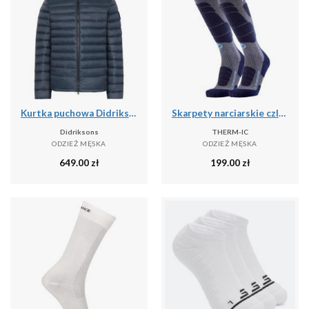
Kurtka puchowa Didriksons Mauro
Skarpety narciarskie czlowiek Therm-ic Ski Merino Reflector Men wysokosc kolano
Didriksons
THERM-IC
ODZIEŻ MĘSKA
ODZIEŻ MĘSKA
649.00
zł
199.00
zł