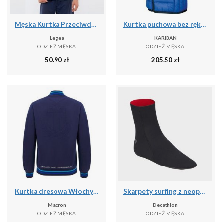
Męska Kurtka Przeciwdeszczowa Biegowa Niebieska
Kurtka puchowa bez rękawów Kariban Légère
Legea
KARIBAN
ODZIEŻ MĘSKA
ODZIEŻ MĘSKA
50.90
zł
205.50
zł
Kurtka dresowa Włochy 2024
Skarpety surfing z neoprenu 3 mm
Macron
Decathlon
ODZIEŻ MĘSKA
ODZIEŻ MĘSKA