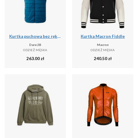
Kurtka puchowa bez rękawów Dare 2B Touring II
Kurtka Macron Fiddle
Dare 2B
Macron
ODZIEŻ MĘSKA
ODZIEŻ MĘSKA
263.00
zł
240.50
zł