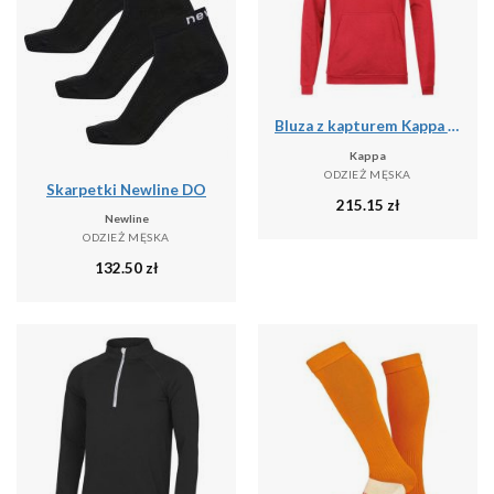
Bluza z kapturem Kappa Daccio
Kappa
ODZIEŻ MĘSKA
Skarpetki Newline DO
215.15
zł
Newline
ODZIEŻ MĘSKA
132.50
zł