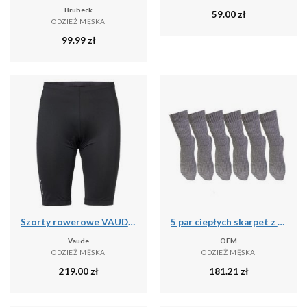
Brubeck
59.00
zł
ODZIEŻ MĘSKA
99.99
zł
Szorty rowerowe VAUDE Matera II
5 par ciepłych skarpet z wełny merino Szary
Vaude
OEM
ODZIEŻ MĘSKA
ODZIEŻ MĘSKA
219.00
zł
181.21
zł