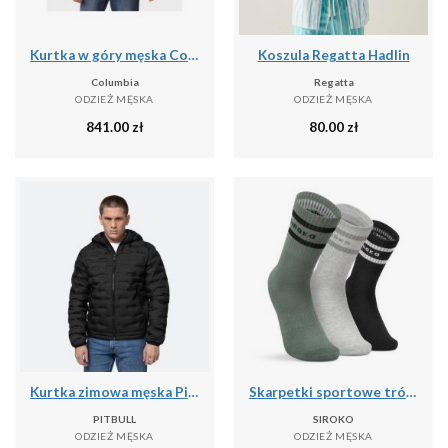
Kurtka w góry męska Columbia 1957343278
Koszula Regatta Hadlin
Columbia
Regatta
ODZIEŻ MĘSKA
ODZIEŻ MĘSKA
841.00
zł
80.00
zł
Kurtka zimowa męska Pitbull Camino Quilted Hooded
Skarpetki sportowe trójpak Fitness Siroko Sidekick Slate
PITBULL
SIROKO
ODZIEŻ MĘSKA
ODZIEŻ MĘSKA