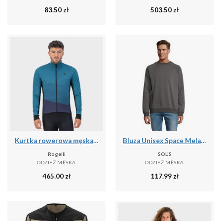
83.50
zł
503.50
zł
Kurtka rowerowa męska Rogelli Tarax
Bluza Unisex Space Melange Dla Dorosłych
Rogelli
SOL'S
ODZIEŻ MĘSKA
ODZIEŻ MĘSKA
465.00
zł
117.99
zł