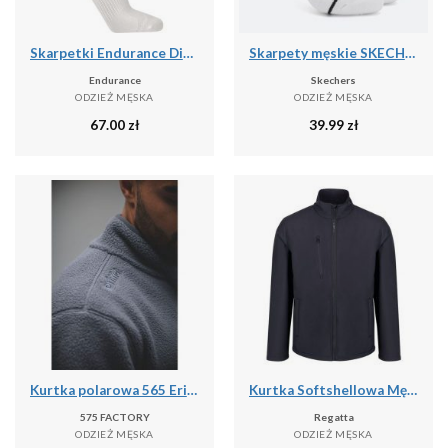
Skarpetki Endurance Dingwall
Skarpety męskie SKECHERS 1/2 Terry No Show 3
Endurance
Skechers
ODZIEŻ MĘSKA
ODZIEŻ MĘSKA
67.00
zł
39.99
zł
Kurtka polarowa 565 Erima Ts szara
Kurtka Softshellowa Męska Trzywarstwowa
575 FACTORY
Regatta
ODZIEŻ MĘSKA
ODZIEŻ MĘSKA