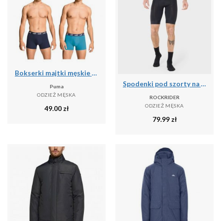
Bokserki majtki męskie Puma 2-Pack
Spodenki pod szorty na rower MTB męskie Rockrider 500
Puma
ODZIEŻ MĘSKA
ROCKRIDER
ODZIEŻ MĘSKA
49.00
zł
79.99
zł