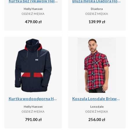
Kurtka bez rękawów Helly Hansen Escape Ins
Bluza męska Diadora Hoodie Core
Helly Hansen
Diadora
ODZIEŻ MĘSKA
ODZIEŻ MĘSKA
479.00
zł
139.99
zł
Kurtka wodoodporna Helly Hansen Koster
Koszula Lonsdale Brixworth
Helly Hansen
Lonsdale
ODZIEŻ MĘSKA
ODZIEŻ MĘSKA
791.00
zł
256.00
zł