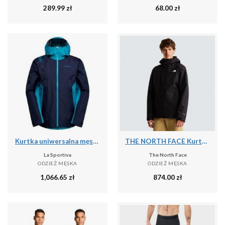
289.99
zł
68.00
zł
Kurtka uniwersalna męska La Sportiva La Softshelljacke Discover Shell
THE NORTH FACE Kurtka 3 w 1 męska M Quest Mono Triclimate tnf black-L
La Sportiva
The North Face
ODZIEŻ MĘSKA
ODZIEŻ MĘSKA
1,066.65
zł
874.00
zł