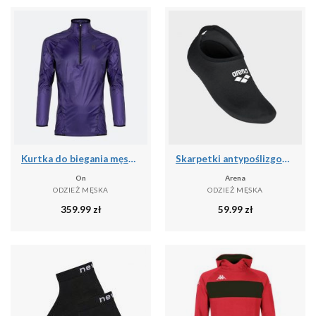
Kurtka do biegania męska On Zero
Skarpetki antypoślizgowe basenowe Arena
On
Arena
ODZIEŻ MĘSKA
ODZIEŻ MĘSKA
359.99
zł
59.99
zł