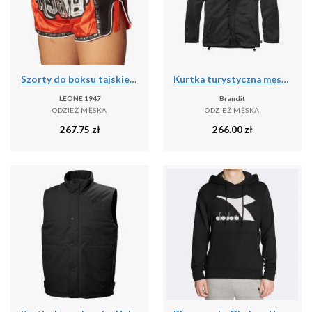
Szorty do boksu tajskiego Leone Bangkok
Kurtka turystyczna męska Brandit Frontzip Windbreaker Czarna
LEONE 1947
Brandit
ODZIEŻ MĘSKA
ODZIEŻ MĘSKA
267.75
zł
266.00
zł