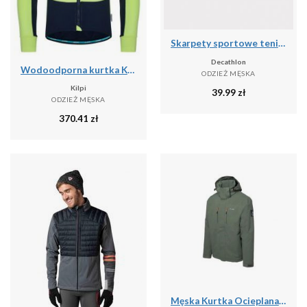
Skarpety sportowe tenis Artengo RS160 niskie 5 par
Decathlon
Wodoodporna kurtka Kilpi Velover
ODZIEŻ MĘSKA
Kilpi
39.99
zł
ODZIEŻ MĘSKA
370.41
zł
Męska Kurtka Ocieplana Dilox