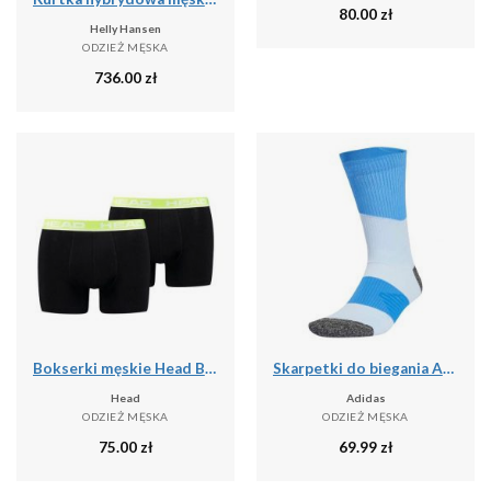
80.00
zł
Helly Hansen
ODZIEŻ MĘSKA
736.00
zł
Bokserki męskie Head Basic Boxer 2 Pack
Skarpetki do biegania ADIDAS RunxBoost
Head
Adidas
ODZIEŻ MĘSKA
ODZIEŻ MĘSKA
75.00
zł
69.99
zł