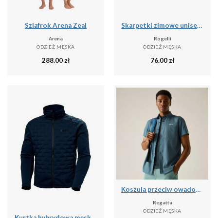
Szlafrok Arena Zeal
Skarpetki zimowe unisex Rogelli Merino z owczej wełny 2-pack
Arena
Rogelli
ODZIEŻ MĘSKA
ODZIEŻ MĘSKA
288.00
zł
76.00
zł
Koszula przeciw owadom Regatta Travel Light
Regatta
ODZIEŻ MĘSKA
Kurtka hybrydowa męska Helly Hansen HP Hybrid Stretch Insulator