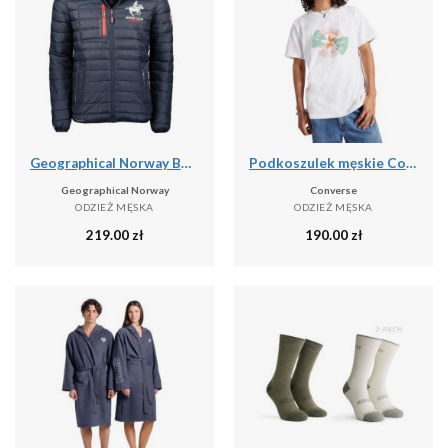
Geographical Norway BRICK NAVY GTX kurtka męska (WY6358H).
Podkoszulek męskie Converse Con T shirt M Chuck Patch Distort Tee
Geographical Norway
Converse
ODZIEŻ MĘSKA
ODZIEŻ MĘSKA
219.00
zł
190.00
zł