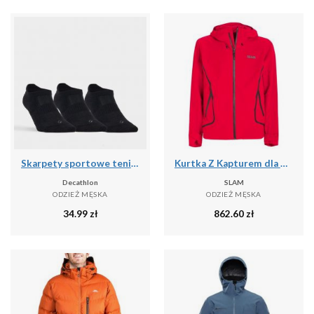
Skarpety sportowe tenis RS500 Lowedge niskie 3 pary
Kurtka Z Kapturem dla dorosłych Slam Act
Decathlon
SLAM
ODZIEŻ MĘSKA
ODZIEŻ MĘSKA
34.99
zł
862.60
zł