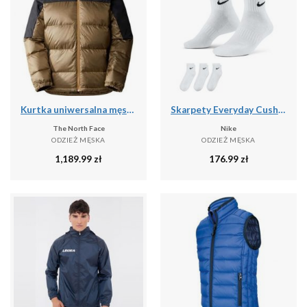
Kurtka uniwersalna męska The North Face Diablo Recycled
Skarpety Everyday Cushion Ankle 3 Pary
The North Face
Nike
ODZIEŻ MĘSKA
ODZIEŻ MĘSKA
1,189.99
zł
176.99
zł