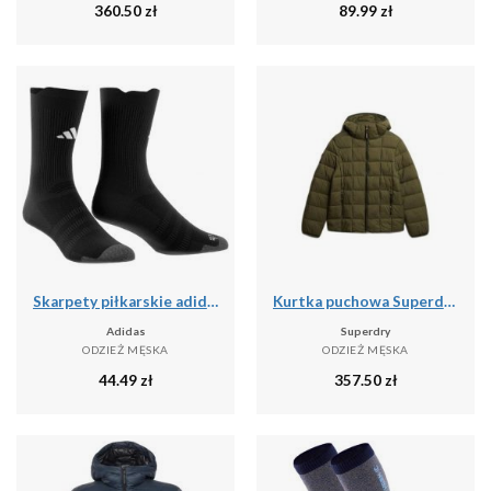
360.50
zł
89.99
zł
Skarpety piłkarskie adidas Light
Kurtka puchowa Superdry Fuji Lite
Adidas
Superdry
ODZIEŻ MĘSKA
ODZIEŻ MĘSKA
44.49
zł
357.50
zł