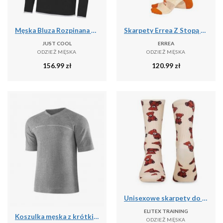
Męska Bluza Rozpinana Na Zamek Błyskawiczny
Skarpety Errea Z Stopą Dla Dorosłych Poliester Pomarańczowy Dorośli
JUST COOL
ERREA
ODZIEŻ MĘSKA
ODZIEŻ MĘSKA
156.99
zł
120.99
zł
Unisexowe skarpety do cross treningu Performance Teddy Elitex Training
ELITEX TRAINING
Koszulka męska z krótkim rękawem do spania z dodatkiem lnu Brubeck COMFORT NIGHT
ODZIEŻ MĘSKA