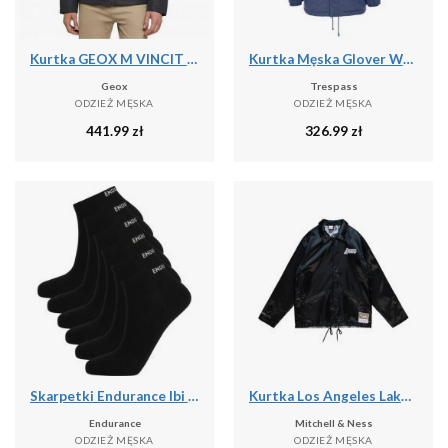
Kurtka GEOX M VINCIT Czarny
Kurtka Męska Glover Wodoodporna
Geox
Trespass
ODZIEŻ MĘSKA
ODZIEŻ MĘSKA
441.99
zł
326.99
zł
Skarpetki Endurance Ibi (x6)
Kurtka Los Angeles Lakers Doodle
Endurance
Mitchell & Ness
ODZIEŻ MĘSKA
ODZIEŻ MĘSKA