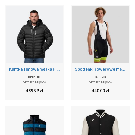
Kurtka zimowa męska Pitbull Crestline Padded Hooded
Spodenki rowerowe męskie Rogelli GARA MOSTRO II
PITBULL
Rogelli
ODZIEŻ MĘSKA
ODZIEŻ MĘSKA
489.99
zł
440.00
zł