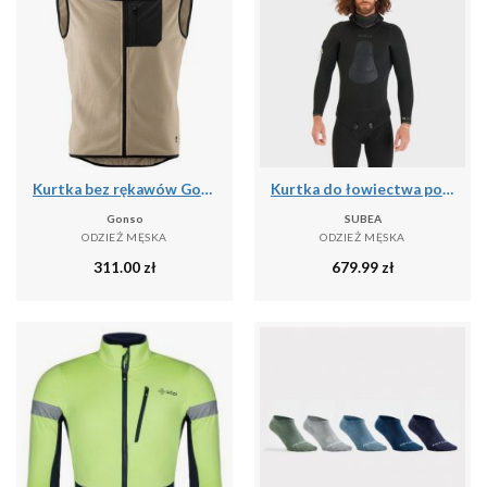
Kurtka bez rękawów Gonso Adventure
Kurtka do łowiectwa podwodnego męska Subea SPF 900 z gładkiego neoprenu 7 mm
Gonso
SUBEA
ODZIEŻ MĘSKA
ODZIEŻ MĘSKA
311.00
zł
679.99
zł