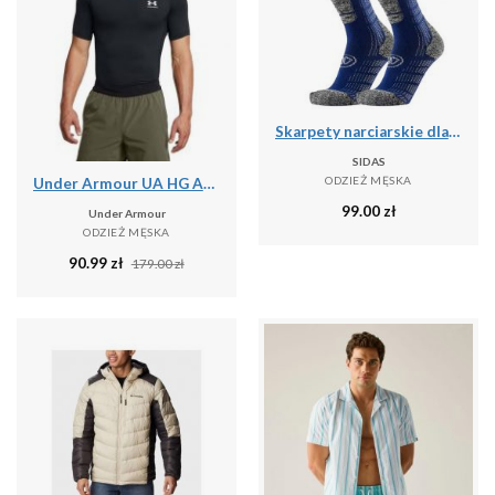
Skarpety narciarskie dla doroslych Sidas Ski Comfort srednia grubosc
SIDAS
ODZIEŻ MĘSKA
Under Armour UA HG ARMOUR COMP SS Koszulka treningowa męska
99.00
zł
Under Armour
ODZIEŻ MĘSKA
90.99
zł
179.00
zł