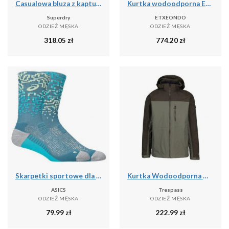
Casualowa bluza z kapturem Superdry Outdoor Supply Co
Kurtka wodoodporna Etxeondo Busti
Superdry
ETXEONDO
ODZIEŻ MĘSKA
ODZIEŻ MĘSKA
318.05
zł
774.20
zł
Skarpetki sportowe dla dorosłych Performance Run Sock Crew
Kurtka Wodoodporna Męska Curbridge TP75
ASICS
Trespass
ODZIEŻ MĘSKA
ODZIEŻ MĘSKA
79.99
zł
222.99
zł