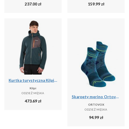
237.00
zł
159.99
zł
Kurtka turystyczna Kilpi Beltra
Kilpi
ODZIEŻ MĘSKA
Skarpety merino Ortovox Alpine Light Quarter Socks
473.69
zł
ORTOVOX
ODZIEŻ MĘSKA
94.99
zł