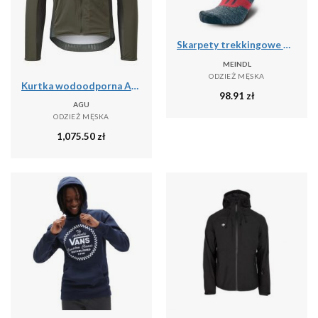
Skarpety trekkingowe męskie Meindl MT6 Lady z wełną Merino
MEINDL
ODZIEŻ MĘSKA
Kurtka wodoodporna Agu Polartec Alpha Performance
98.91
zł
AGU
ODZIEŻ MĘSKA
1,075.50
zł