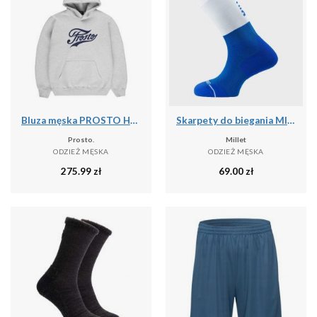
Bluza męska PROSTO Hoodie Aiz
Skarpety do biegania MILLET Intense Crew Socks M
Prosto.
Millet
ODZIEŻ MĘSKA
ODZIEŻ MĘSKA
275.99
zł
69.00
zł