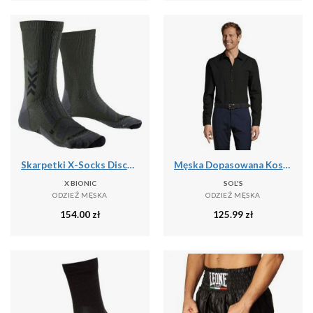
Skarpetki X-Socks Discover Crew
Męska Dopasowana Koszula Baltimore
X BIONIC
SOL'S
ODZIEŻ MĘSKA
ODZIEŻ MĘSKA
154.00
zł
125.99
zł