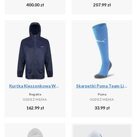
400.00
zł
207.99
zł
Kurtka Kieszonkowa Wodoodporna Męska + Worek Pack It III
Skarpetki Puma Team Liga Core
Regatta
Puma
ODZIEŻ MĘSKA
ODZIEŻ MĘSKA
162.99
zł
33.99
zł