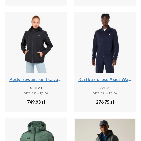
Podgrzewana kurtka softshell
Kurtka z dresu Asics Warm-Up
G-HEAT
ASICS
ODZIEŻ MĘSKA
ODZIEŻ MĘSKA
749.93
zł
276.75
zł