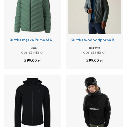
Kurtka męska Puma MAPF1 MT7 ECOLITE DOWN
Kurtka wodoodporna Regatta Winsar
Puma
Regatta
ODZIEŻ MĘSKA
ODZIEŻ MĘSKA
299.00
zł
299.00
zł