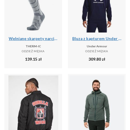
Welniane skarpety narciarski czlowiek Therm-ic Ski Warm wysokosc kolana
Bluza z kapturem Under Armour Rival Fleece, Mężczyźni
THERM-IC
Under Armour
ODZIEŻ MĘSKA
ODZIEŻ MĘSKA
139.15
zł
309.80
zł