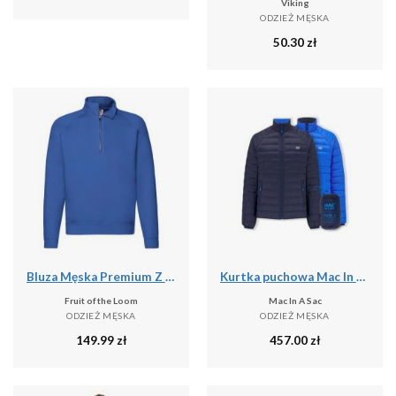
Viking
ODZIEŻ MĘSKA
50.30
zł
Bluza Męska Premium Z Zamkiem Błyskawicznym
Kurtka puchowa Mac In A Sac
Fruit of the Loom
Mac In A Sac
ODZIEŻ MĘSKA
ODZIEŻ MĘSKA
149.99
zł
457.00
zł