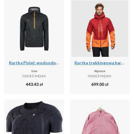
Kurtka Piniel: wodoodporna, oddychająca i wiatroszczelna na deszczowe przygody
Kurtka trekkingowa hardshell męska Alpinus Besso
Izas
Alpinus
ODZIEŻ MĘSKA
ODZIEŻ MĘSKA
443.43
zł
699.00
zł