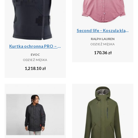
Second life - Koszula klasyczna męska jednolita - Stan bardzo dobry
RALPH LAUREN
ODZIEŻ MĘSKA
Kurtka ochronna PRO – LITESHIELD FLEX
170.36
zł
EVOC
ODZIEŻ MĘSKA
1,218.10
zł