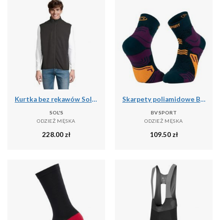
Kurtka bez rękawów Sol's Falcon Bw
Skarpety poliamidowe BV Sport GR Mid
SOL'S
BV SPORT
ODZIEŻ MĘSKA
ODZIEŻ MĘSKA
228.00
zł
109.50
zł