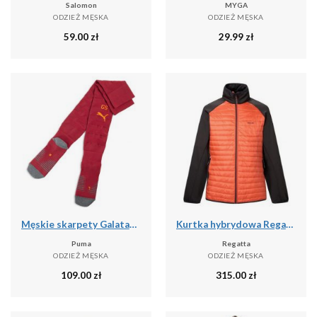
Salomon
MYGA
ODZIEŻ MĘSKA
ODZIEŻ MĘSKA
59.00
zł
29.99
zł
Męskie skarpety Galatasaray SK 25/26 PUMA
Kurtka hybrydowa Regatta Clumber
Puma
Regatta
ODZIEŻ MĘSKA
ODZIEŻ MĘSKA
109.00
zł
315.00
zł