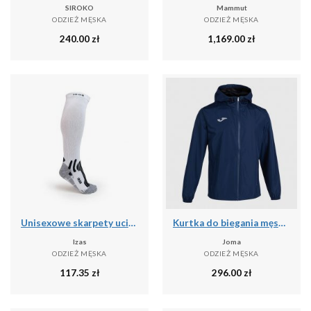
SIROKO
Mammut
ODZIEŻ MĘSKA
ODZIEŻ MĘSKA
240.00
zł
1,169.00
zł
Unisexowe skarpety uciskowe o średnim stopniu ucisku - wysokie skarpety narciars
Kurtka do biegania męska Joma Elite VIII przeciwdeszczowa
Izas
Joma
ODZIEŻ MĘSKA
ODZIEŻ MĘSKA
117.35
zł
296.00
zł