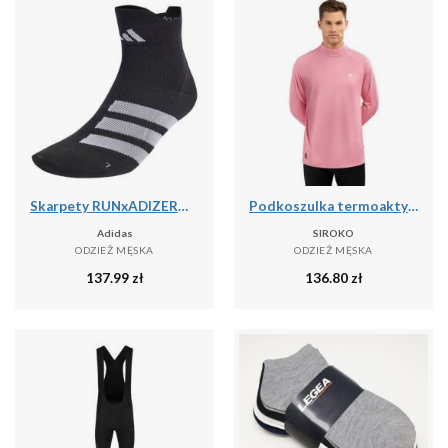
Skarpety RUNxADIZERO 1 Pair
Podkoszulka termoaktywna do sportów zimowych męska SLUSH
Adidas
SIROKO
ODZIEŻ MĘSKA
ODZIEŻ MĘSKA
137.99
zł
136.80
zł