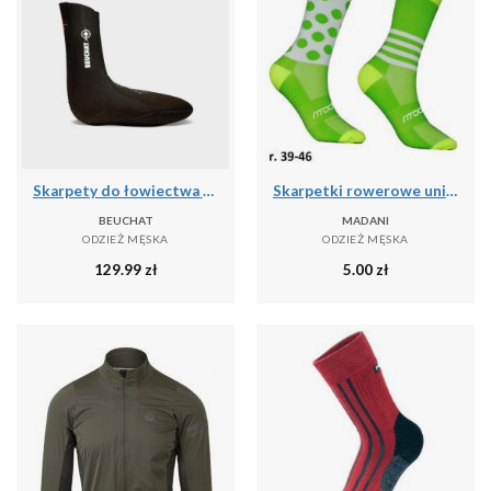
Skarpety do łowiectwa podwodnego Beuchat Sirocco Elite 3 mm
Skarpetki rowerowe unisex madani Parrot
BEUCHAT
MADANI
ODZIEŻ MĘSKA
ODZIEŻ MĘSKA
129.99
zł
5.00
zł