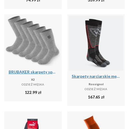
BRUBAKER skarpety sportowe 6 par unisex oddychające retro - Szary
Skarpety narciarskie męskie Rossignol High Speed
X2
Rossignol
ODZIEŻ MĘSKA
ODZIEŻ MĘSKA
122.99
zł
167.65
zł