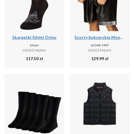
Skarpetki Silvini Orino
Szorty bokserskie Montana Pantaloncino
Silvini
LEONE 1947
ODZIEŻ MĘSKA
ODZIEŻ MĘSKA
117.50
zł
129.99
zł