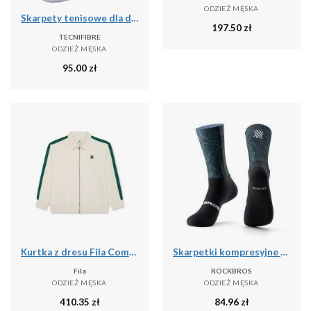
ODZIEŻ MĘSKA
Skarpety tenisowe dla dorosłych 3pak Tecnifibre High Cut Classic Socks 3P
197.50
zł
TECNIFIBRE
ODZIEŻ MĘSKA
95.00
zł
Kurtka z dresu Fila Como Relaxed
Skarpetki kompresyjne do jazdy na rowerze antybakteryjne oddychające
Fila
ROCKBROS
ODZIEŻ MĘSKA
ODZIEŻ MĘSKA
410.35
zł
84.96
zł