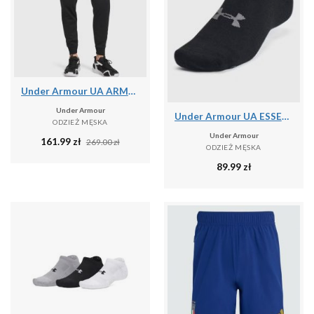
Under Armour UA ARMOUR FLEECE JOGGERS Spodnie męskie
Under Armour
Under Armour UA ESSENTIAL NO SHOW 6PK Skarpety uniseks
ODZIEŻ MĘSKA
Under Armour
161.99
zł
269.00
zł
ODZIEŻ MĘSKA
89.99
zł