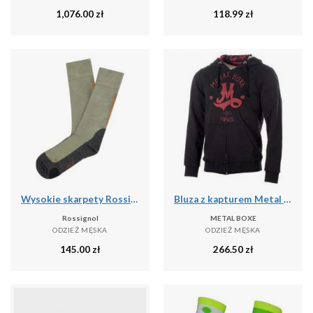
1,076.00
zł
118.99
zł
Wysokie skarpety Rossignol Sidelhorn
Bluza z kapturem Metal Boxe M
Rossignol
METAL BOXE
ODZIEŻ MĘSKA
ODZIEŻ MĘSKA
145.00
zł
266.50
zł