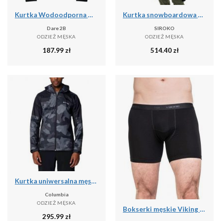
Kurtka Wodoodporna Męska Switch Out II
Kurtka snowboardowa męska W6 Bruson
Dare 2B
SIROKO
ODZIEŻ MĘSKA
ODZIEŻ MĘSKA
187.99
zł
514.40
zł
Kurtka uniwersalna męska Columbia Inner Limits Iii
Columbia
ODZIEŻ MĘSKA
Bokserki męskie Viking Bamboo Lockness, z włóknem bambusowym
295.99
zł