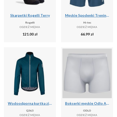
Skarpetki Rogelli Terry
Męskie Spodenki Treningowe Hisam
Rogelli
Hi-tec
ODZIEŻ MĘSKA
ODZIEŻ MĘSKA
121.00
zł
66.99
zł
Wodoodporna kurtka zimowa Q36.5 Adventure
Bokserki męskie Odlo ACTIVE F-DRyIGHT ECO
Q36.5
ODLO
ODZIEŻ MĘSKA
ODZIEŻ MĘSKA