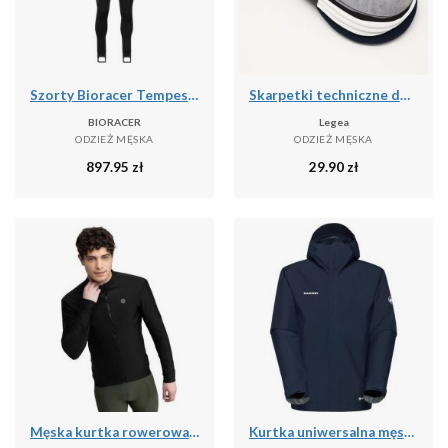
Szorty Bioracer Tempest Protect Pixel
Skarpetki techniczne do treningu Ghost - 5 par wielokolorowych
BIORACER
Legea
ODZIEŻ MĘSKA
ODZIEŻ MĘSKA
897.95
zł
29.90
zł
Męska kurtka rowerowa softshell Kolarstwo Siroko J1 Furkapass
Kurtka uniwersalna męska Mammut Treeline Light Hs