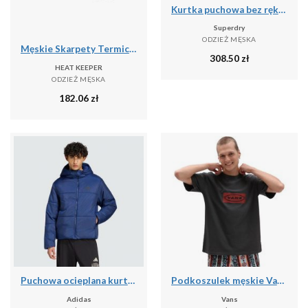
Kurtka puchowa bez rękawów Superdry Fuji Lite
Superdry
ODZIEŻ MĘSKA
Męskie Skarpety Termiczne - 4 Pary - Czarne
308.50
zł
HEAT KEEPER
ODZIEŻ MĘSKA
182.06
zł
Puchowa ocieplana kurtka Essentials Highloft
Podkoszulek męskie Vans X Curren X Knost
Adidas
Vans