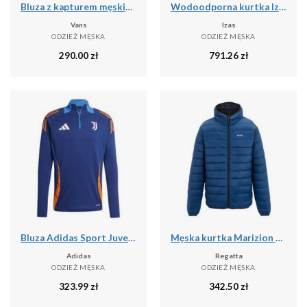
Bluza z kapturem męskie Vans Athletic
Wodoodporna kurtka Izas Neo
Vans
Izas
ODZIEŻ MĘSKA
ODZIEŻ MĘSKA
290.00
zł
791.26
zł
Bluza Adidas Sport Juve Tr Top Dorosłych
Męska kurtka Marizion z kapturem
Adidas
Regatta
ODZIEŻ MĘSKA
ODZIEŻ MĘSKA
323.99
zł
342.50
zł