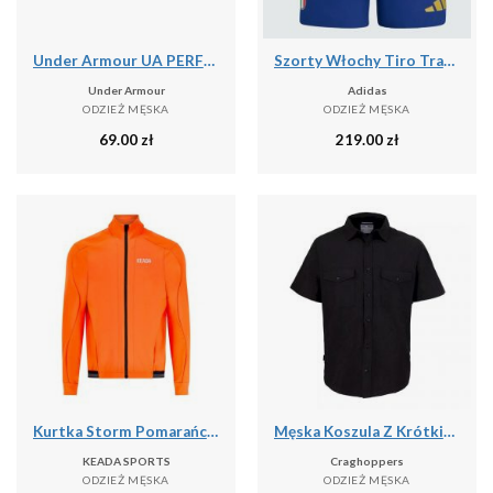
Under Armour UA PERFORMANCE COTTON 3PK NS Skarpetki unisex
Szorty Włochy Tiro Travel
Under Armour
Adidas
ODZIEŻ MĘSKA
ODZIEŻ MĘSKA
69.00
zł
219.00
zł
Kurtka Storm Pomarańczowa – Męska Termiczna Kurtka Kolarska
Męska Koszula Z Krótkim Rękawem Expert Kiwi
KEADA SPORTS
Craghoppers
ODZIEŻ MĘSKA
ODZIEŻ MĘSKA