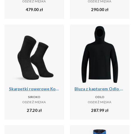
ODZIEŻ MĘSKA
ODZIEŻ MĘSKA
479.00
zł
290.00
zł
Skarpetki rowerowe Kolarstwo Siroko Core Lofoten
Bluza z kapturem Odlo Mid layer hoody CUBIC
SIROKO
ODLO
ODZIEŻ MĘSKA
ODZIEŻ MĘSKA
27.20
zł
287.99
zł