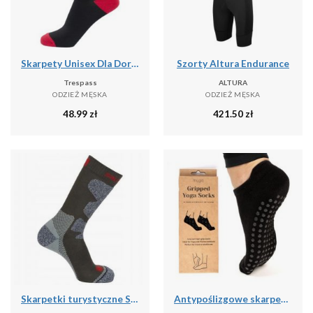
Skarpety Unisex Dla Dorosłych Solace (zestaw 5 Sztuk)
Szorty Altura Endurance
Trespass
ALTURA
ODZIEŻ MĘSKA
ODZIEŻ MĘSKA
48.99
zł
421.50
zł
Skarpetki turystyczne Salomon Exit Outdoor
Antypoślizgowe skarpetki do jogi myga Grip Socks - XL