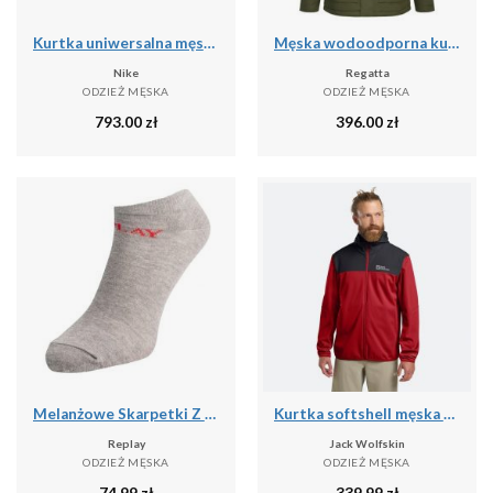
Kurtka uniwersalna męska Nike Kyrie Protect
Męska wodoodporna kurtka Slyvan
Nike
Regatta
ODZIEŻ MĘSKA
ODZIEŻ MĘSKA
793.00
zł
396.00
zł
Melanżowe Skarpetki Z Logo Dla Dorosłych Unisex (zestaw 3 Sztuk)
Kurtka softshell męska Jack Wolfskin Feldberg Hoody
Replay
Jack Wolfskin
ODZIEŻ MĘSKA
ODZIEŻ MĘSKA
74.99
zł
339.99
zł