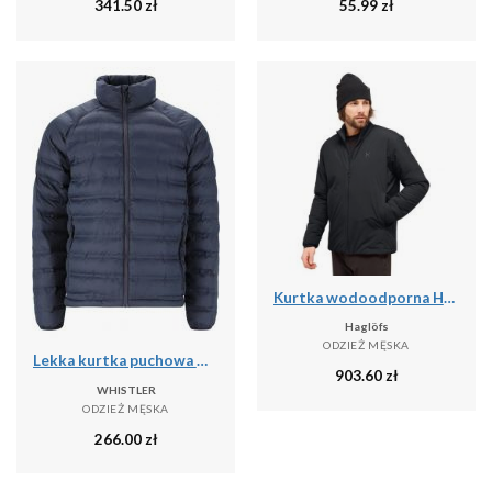
341.50
zł
55.99
zł
Kurtka wodoodporna Haglöfs Mimic Alert
Haglöfs
ODZIEŻ MĘSKA
Lekka kurtka puchowa Whistler Froze
903.60
zł
WHISTLER
ODZIEŻ MĘSKA
266.00
zł