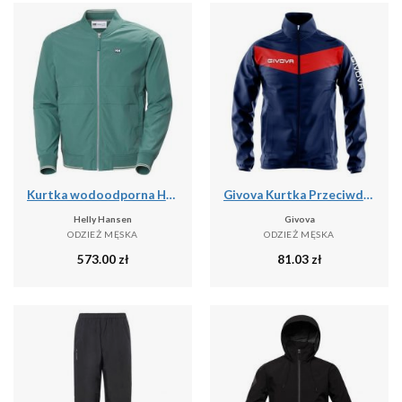
Kurtka wodoodporna Helly Hansen Marine
Givova Kurtka Przeciwdeszczowa Niebieska - 2XL - Wodoodporna
Helly Hansen
Givova
ODZIEŻ MĘSKA
ODZIEŻ MĘSKA
573.00
zł
81.03
zł