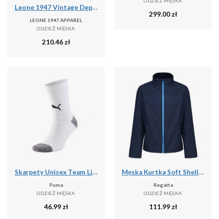
ODZIEŻ MĘSKA
Leone 1947 Vintage Dept. Męska koszula flanelowa z dużym nadrukiem logo
299.00
zł
LEONE 1947 APPAREL
ODZIEŻ MĘSKA
210.46
zł
Skarpety Unisex Team Liga Dla Dorosłych
Męska Kurtka Soft Shell Ablaze Printable
Puma
Regatta
ODZIEŻ MĘSKA
ODZIEŻ MĘSKA
46.99
zł
111.99
zł