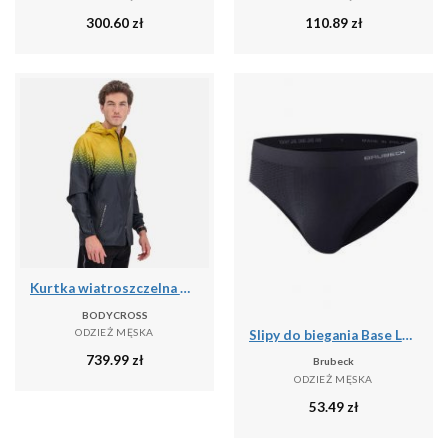
300.60
zł
110.89
zł
Kurtka wiatroszczelna męska do biegania i na szlak PERFORMANCE WINDBREAKER
BODYCROSS
ODZIEŻ MĘSKA
Slipy do biegania Base Layer Ultra Light 3D Męskie
739.99
zł
Brubeck
ODZIEŻ MĘSKA
53.49
zł