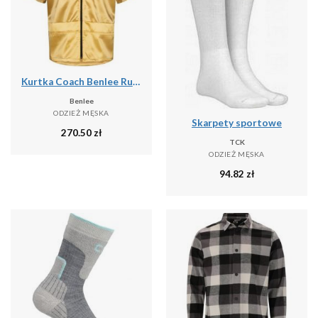
Kurtka Coach Benlee Rutland
Benlee
ODZIEŻ MĘSKA
Skarpety sportowe
270.50
zł
TCK
ODZIEŻ MĘSKA
94.82
zł