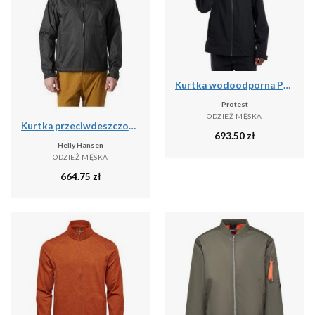
Kurtka wodoodporna Protest Prtgatewood
Protest
ODZIEŻ MĘSKA
Kurtka przeciwdeszczowa męska Helly Hansen Loke Terra Jacket
693.50
zł
Helly Hansen
ODZIEŻ MĘSKA
664.75
zł