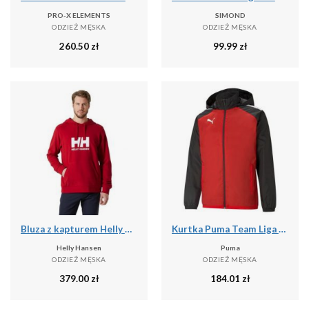
PRO-X ELEMENTS
SIMOND
ODZIEŻ MĘSKA
ODZIEŻ MĘSKA
260.50
zł
99.99
zł
Bluza z kapturem Helly Hansen HH Logo 2.0
Kurtka Puma Team Liga All Weather
Helly Hansen
Puma
ODZIEŻ MĘSKA
ODZIEŻ MĘSKA
379.00
zł
184.01
zł