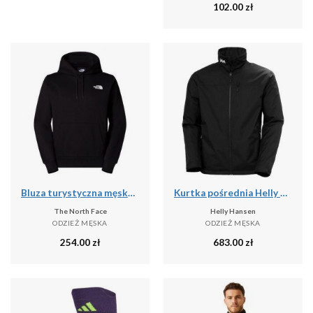
102.00
zł
Bluza turystyczna męska The North Face M Simple Dome Hoodie
Kurtka pośrednia Helly Hansen Crew 2
The North Face
Helly Hansen
ODZIEŻ MĘSKA
ODZIEŻ MĘSKA
254.00
zł
683.00
zł