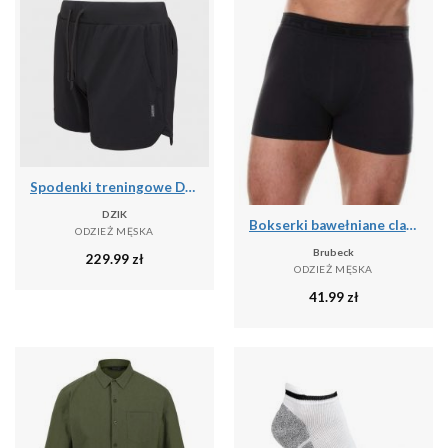
Spodenki treningowe DZIK® PRO black
DZIK
Bokserki bawełniane classic męskie Brubeck Comfort Cotton
ODZIEŻ MĘSKA
Brubeck
229.99
zł
ODZIEŻ MĘSKA
41.99
zł