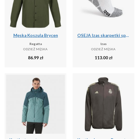
Męska Koszula Brycen
OSEJA Izas skarpetki sportowe unisex do połowy łydki
Regatta
Izas
ODZIEŻ MĘSKA
ODZIEŻ MĘSKA
86.99
zł
113.00
zł