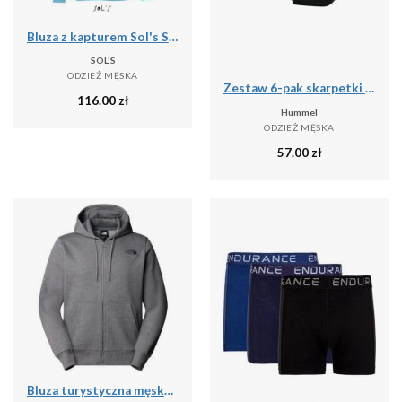
Bluza z kapturem Sol's Slam
SOL'S
ODZIEŻ MĘSKA
Zestaw 6-pak skarpetki stopki Hummel Chevron NO SHOW SOCKS
116.00
zł
Hummel
ODZIEŻ MĘSKA
57.00
zł
Bluza turystyczna męska The North Face M Simple Dome Full Zip