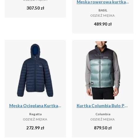
Męska rowerowa kurtka przeciwdeszczowa Skane, turkusowo-zielona
307.50
zł
BASIL
ODZIEŻ MĘSKA
489.90
zł
Męska Ocieplana Kurtka Z Kapturem Marizion
Kurtka Columbia Bulo Point II Down
Regatta
Columbia
ODZIEŻ MĘSKA
ODZIEŻ MĘSKA
272.99
zł
879.50
zł