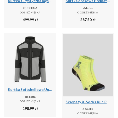
Kurtka turystyczna męska zimowa Quechua NH500 3w1 mountain -10°C wodoodporna
Kurtka dresowa Prematch Real Madrid 2025/26
QUECHUA
Adidas
ODZIEŻ MĘSKA
ODZIEŻ MĘSKA
499.99
zł
287.50
zł
Kurtka Softshellowa Unisex Dla Dorosłych 2 Warstwy
Regatta
ODZIEŻ MĘSKA
Skarpety X-Socks Run Perform Ankle
198.99
zł
X-Socks
ODZIEŻ MĘSKA