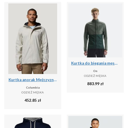
Kurtka do biegania męska On Weather
On
ODZIEŻ MĘSKA
Kurtka anorak Mężczyzna COLUMBIA Watertight™ II Jacket
883.99
zł
Columbia
ODZIEŻ MĘSKA
452.85
zł