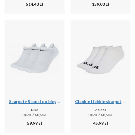
514.40
zł
159.00
zł
Skarpety Stopki do biegania unisex Everyday Cushion No Show 3 pary
Cienkie i lekkie skarpetki niewidoczne adidas (x3)
Nike
Adidas
ODZIEŻ MĘSKA
ODZIEŻ MĘSKA
59.99
zł
45.99
zł