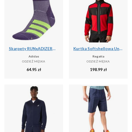
Skarpety RUNxADIZERO 1 Pair
Kurtka Softshellowa Unisex Dla Dorosłych 2 Warstwy
Adidas
Regatta
ODZIEŻ MĘSKA
ODZIEŻ MĘSKA
64.95
zł
198.99
zł