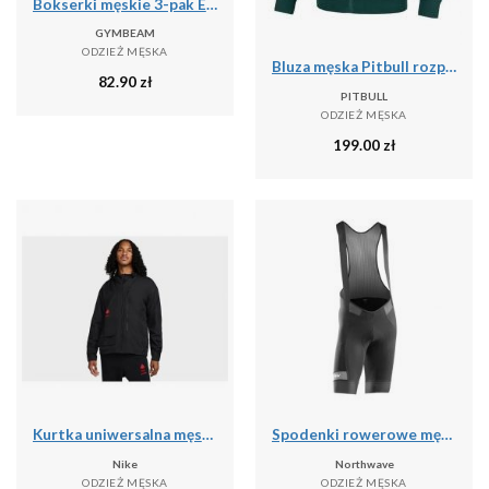
Bokserki męskie 3-pak Essentials
GYMBEAM
ODZIEŻ MĘSKA
Bluza męska Pitbull rozpinana z kapturem Pique Rockey
82.90
zł
PITBULL
ODZIEŻ MĘSKA
199.00
zł
Kurtka uniwersalna męska Nike Kyrie Lightweight
Spodenki rowerowe męskie Northwave Rockster
Nike
Northwave
ODZIEŻ MĘSKA
ODZIEŻ MĘSKA