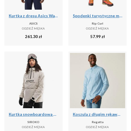
Kurtka z dresu Asics Warm-Up
Spodenki turystyczne męskie Rip Curl Travellers Walkshort granatowe CWADD9 28
ASICS
Rip Curl
ODZIEŻ MĘSKA
ODZIEŻ MĘSKA
261.30
zł
57.99
zł
Kurtka snowboardowa męska W6 Eriz
Koszula z długim rękawem Regatta Loran
SIROKO
Regatta
ODZIEŻ MĘSKA
ODZIEŻ MĘSKA