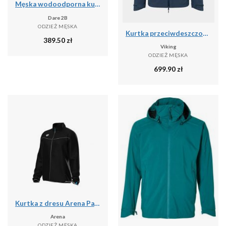
Męska wodoodporna kurtka Breathe Out
Dare 2B
ODZIEŻ MĘSKA
Kurtka przeciwdeszczowa męska Viking Trek Pro 2.5
389.50
zł
Viking
ODZIEŻ MĘSKA
699.90
zł
Kurtka z dresu Arena Panel
Arena
ODZIEŻ MĘSKA