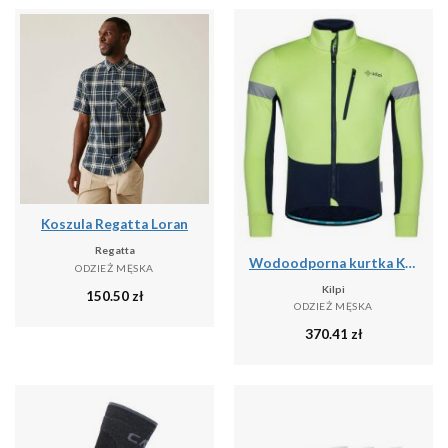
Koszula Regatta Loran
Regatta
Wodoodporna kurtka Kilpi Velover
ODZIEŻ MĘSKA
Kilpi
150.50
zł
ODZIEŻ MĘSKA
370.41
zł