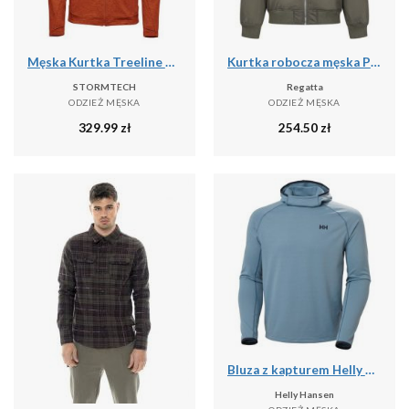
Męska Kurtka Treeline Performance
Kurtka robocza męska Pro Pilot
STORMTECH
Regatta
ODZIEŻ MĘSKA
ODZIEŻ MĘSKA
329.99
zł
254.50
zł
Bluza z kapturem Helly Hansen
Helly Hansen