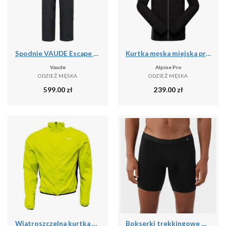
Spodnie VAUDE Escape Bike
Kurtka męska miejska przeciwdeszczowa Alpine Pro Remon
Vaude
Alpine Pro
ODZIEŻ MĘSKA
ODZIEŻ MĘSKA
599.00
zł
239.00
zł
Wiatroszczelna kurtka Pro-X Elements
Bokserki trekkingowe męskie Forclaz MT500 merino