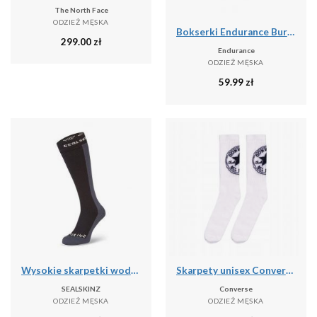
The North Face
ODZIEŻ MĘSKA
Bokserki Endurance Burke (x3)
299.00
zł
Endurance
ODZIEŻ MĘSKA
59.99
zł
Wysokie skarpetki wodoodporne Sealskinz Worstead
Skarpety unisex Converse 2 pak
SEALSKINZ
Converse
ODZIEŻ MĘSKA
ODZIEŻ MĘSKA