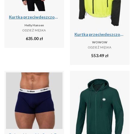
Kurtka przeciwdeszczowa męska Helly Hansen DUBLINER INSULATED
Helly Hansen
ODZIEŻ MĘSKA
Kurtka przeciwdeszczowa Wowow Fuji XXL
635.00
zł
WOWOW
ODZIEŻ MĘSKA
553.49
zł