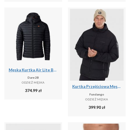
Męska Kurtka Air Lite Baffled Padded Jacket
Dare 2B
ODZIEŻ MĘSKA
Kurtka Przejściowa Męska Fundango Winton
374.99
zł
Fundango
ODZIEŻ MĘSKA
399.90
zł