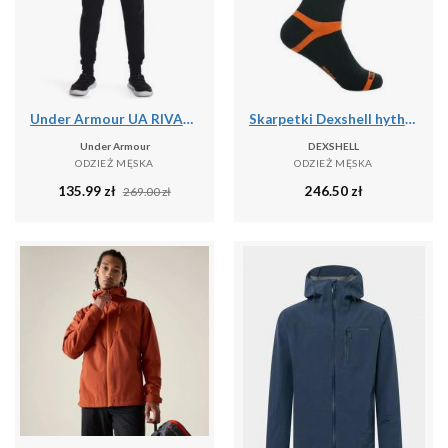
Under Armour UA RIVAL TERRY JOGGER Spodnie dresowe męskie
Skarpetki Dexshell hytherm pro
Under Armour
DEXSHELL
ODZIEŻ MĘSKA
ODZIEŻ MĘSKA
135.99
zł
246.50
zł
269.00
zł