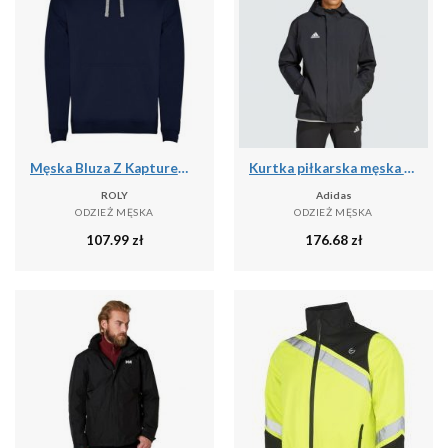
Męska Bluza Z Kapturem Urban
Kurtka piłkarska męska Adidas Entrada 22 All-Weather
ROLY
Adidas
ODZIEŻ MĘSKA
ODZIEŻ MĘSKA
107.99
zł
176.68
zł