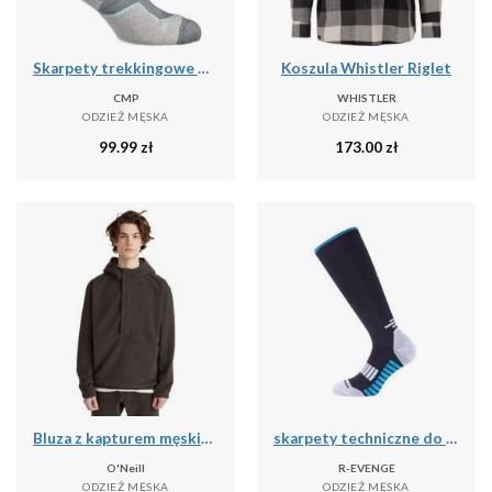
Skarpety trekkingowe CMP WOOL MID
Koszula Whistler Riglet
CMP
WHISTLER
ODZIEŻ MĘSKA
ODZIEŻ MĘSKA
99.99
zł
173.00
zł
Bluza z kapturem męskie O'Neill Hz Hoodie Fleece
skarpety techniczne do biegania dla dorosłych długie, czarny
O'Neill
R-EVENGE
ODZIEŻ MĘSKA
ODZIEŻ MĘSKA