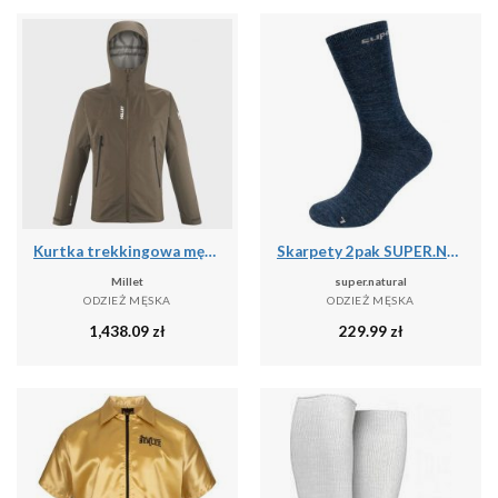
Kurtka trekkingowa męska MILLET Seneca Gtx 3L Jkt M
Skarpety 2pak SUPER.NATURAL SN All Day Socks 2-pack
Millet
super.natural
ODZIEŻ MĘSKA
ODZIEŻ MĘSKA
1,438.09
zł
229.99
zł