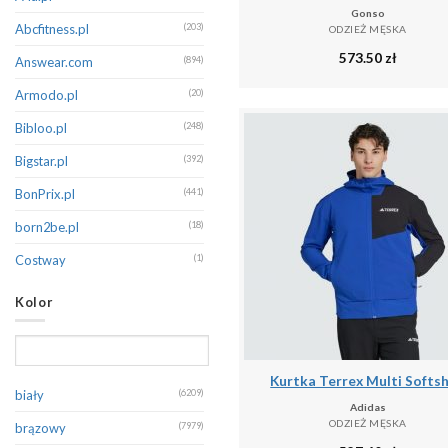
Gonso
Champion
(326)
Abcfitness.pl
(203)
ODZIEŻ MĘSKA
573.50
zł
CMP
(399)
Answear.com
(894)
Columbia
(174)
Armodo.pl
(20)
Dare 2B
(389)
Bibloo.pl
(248)
Decathlon
(128)
Bigstar.pl
(392)
Diesel
(145)
BonPrix.pl
(441)
Dsquared2
(132)
born2be.pl
(18)
Dstrezzed
(321)
Costway
(1)
EA7 Emporio Armani
(270)
Decathlon.pl
(16060)
Kolor
Eight2Nine
(223)
Denimo.com
(542)
Emporio Armani
(193)
Douglas.pl
(1)
Kurtka Terrex Multi Softsh
Endurance
(123)
Emaga
(1)
biały
(6209)
Adidas
Erima
(262)
Eobuwie
(179)
ODZIEŻ MĘSKA
brązowy
(7979)