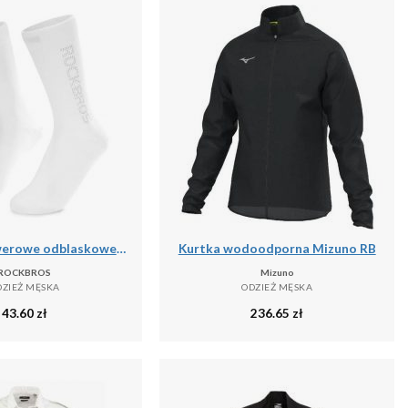
Skarpety rowerowe odblaskowe unisex antybakteryjne
Kurtka wodoodporna Mizuno RB
ROCKBROS
Mizuno
DZIEŻ MĘSKA
ODZIEŻ MĘSKA
43.60
zł
236.65
zł