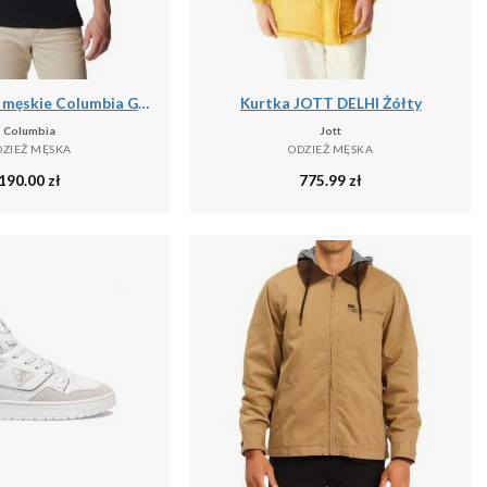
Podkoszulek męskie Columbia Graphic Casual
Kurtka JOTT DELHI Żółty
Columbia
Jott
DZIEŻ MĘSKA
ODZIEŻ MĘSKA
190.00
zł
775.99
zł