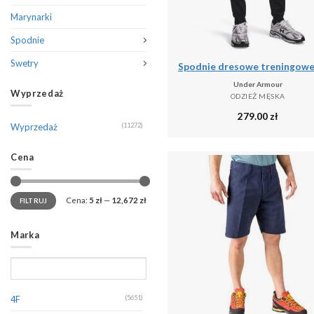
Marynarki
Spodnie
Swetry
Under Armour
Wyprzedaż
ODZIEŻ MĘSKA
279.00
zł
Wyprzedaż
(11272)
Cena
Cena:
5 zł
—
12,672 zł
FILTRUJ
Marka
4F
(5651)