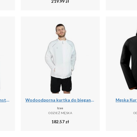
219.99
zł
Kurtka prezentacyjna Ajax Amsterdam 2025/26
Wodoodporna kurtka do biegania Izas Brezel II
Męska Kurt
Izas
ODZIEŻ MĘSKA
O
182.57
zł