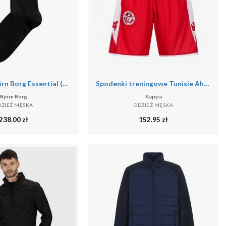
Skarpetki Björn Borg Essential (x10)
Spodenki treningowe Tunisie Ahora Pro 7 2024
Björn Borg
Kappa
DZIEŻ MĘSKA
ODZIEŻ MĘSKA
238.00
zł
152.95
zł