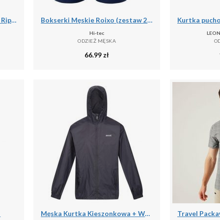
Spodenki turystyczne męskie Rip Curl Travellers Walkshort granatowe CWADD9 28
Bokserki Męskie Roixo (zestaw 2 Sztuk)
Hi-tec
LEON
ODZIEŻ MĘSKA
O
66.99
zł
l
Męska Kurtka Kieszonkowa + Worek Pack It III