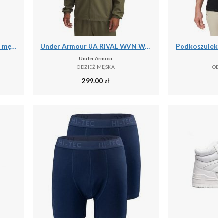
Spodnie dresowe treningowe męskie Under Armour Tricot Jogger (1290261-001)
Under Armour UA RIVAL WVN WINDBREAKER Kurtka męska
Under Armour
ODZIEŻ MĘSKA
O
299.00
zł