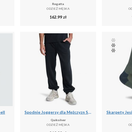
Regatta
ODZIEŻ MĘSKA
O
162.99
zł
ell
Spodnie Joggersy dla Mężczyzn SALT WATER
Quiksilver
ODZIEŻ MĘSKA
O