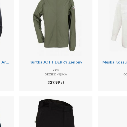
Kurtka puchowa Helly Hansen Arctic Ocean Hybrid
Kurtka JOTT DERRY Zielony
Jott
ODZIEŻ MĘSKA
O
237.99
zł