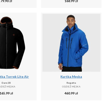
79.90
zł
168.99
zł
ka Torrek Lite Air
Kurtka Męska
Dare 2B
Regatta
DZIEŻ MĘSKA
ODZIEŻ MĘSKA
165.99
zł
460.99
zł