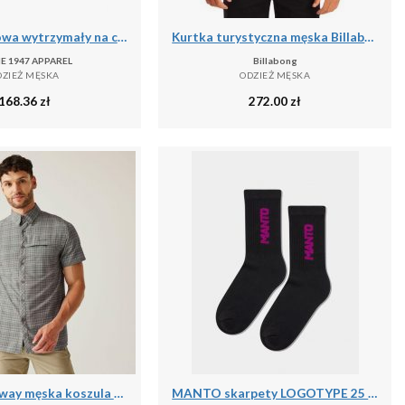
Kurtka puchowa wytrzymały na co dzień na siłownię
Kurtka turystyczna męska Billabong Barlow przejściowa
E 1947 APPAREL
Billabong
DZIEŻ MĘSKA
ODZIEŻ MĘSKA
168.36
zł
272.00
zł
Travel Packaway męska koszula z krótkim rękawem
MANTO skarpety LOGOTYPE 25 czarne