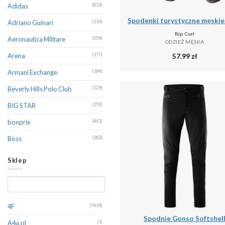
Adidas
(832)
Adriano Guinari
(116)
Rip Curl
Aeronautica Militare
(254)
ODZIEŻ MĘSKA
57.99
zł
Arena
(177)
Armani Exchange
(184)
Beverly Hills Polo Club
(129)
BIG STAR
(392)
bonprix
(441)
Boss
(582)
Brave Soul
(376)
Sklep
CALVIN KLEIN
(361)
Calvin Klein Jeans
(246)
Camel Active
(369)
4F
(5414)
Spodnie Gonso Softshel
Canadian Peak
(199)
A4a.pl
(1)