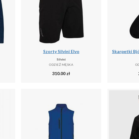
Szorty Silvini Elvo
Silvini
ODZIEŻ MĘSKA
O
310.00
zł