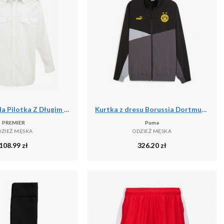
Męska Koszula Pilotka Z Długim Rękawem
Kurtka z dresu Borussia Dortmund 2023/24
PREMIER
Puma
DZIEŻ MĘSKA
ODZIEŻ MĘSKA
108.99
zł
326.20
zł