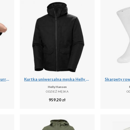
Podkoszulek męskie Vans X Curren X Knost
Kurtka uniwersalna męska Helly Hansen Chill 3.0
Helly Hansen
ODZIEŻ MĘSKA
O
959.20
zł