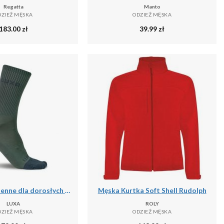
Regatta
Manto
DZIEŻ MĘSKA
ODZIEŻ MĘSKA
183.00
zł
39.99
zł
Skarpety Jesienne dla dorosłych LUXA Finest
Męska Kurtka Soft Shell Rudolph
LUXA
ROLY
DZIEŻ MĘSKA
ODZIEŻ MĘSKA