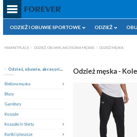
Przejdź
do
treści
ODZIEŻ I OBUWIE SPORTOWE
ODZIEŻ
OBU
MARKETPLACE
/
ODZIEŻ, OBUWIE, AKCESORIA MĘSKIE
/
ODZIEŻ MĘSKA
Odzież, obuwie, akcesoria męskie
Odzież męska - Kole
Bielizna męska
Bluzy
Garnitury
Koszule
Koszulki i t-Shirty
Kurtki i płaszcze