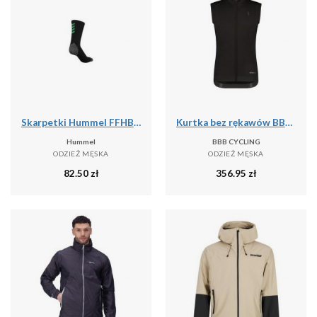
Skarpetki Hummel FFHB Pro
Kurtka bez rękawów BBB Cycling Triguard
Hummel
BBB CYCLING
ODZIEŻ MĘSKA
ODZIEŻ MĘSKA
82.50
zł
356.95
zł