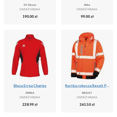
DC Shoes
Nike
ODZIEŻ MĘSKA
ODZIEŻ MĘSKA
190.00
zł
99.00
zł
Bluza Errea Charles
Kurtka robocza Result Prism PU Safe & Dry
ERREA
RESULT
ODZIEŻ MĘSKA
ODZIEŻ MĘSKA
228.99
zł
261.50
zł