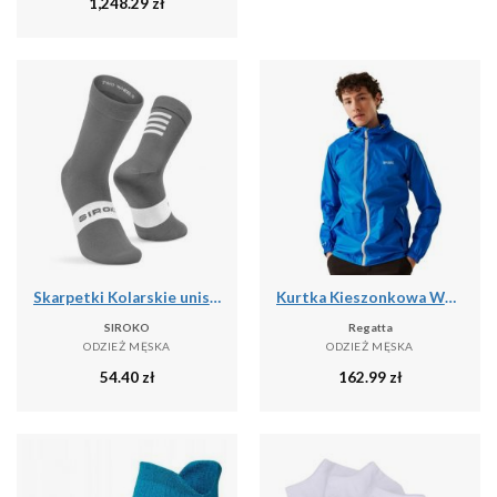
1,248.29
zł
Skarpetki Kolarskie unisex SIROKO S1 Grey Saas
Kurtka Kieszonkowa Wodoodporna Męska + Worek Pack It III
SIROKO
Regatta
ODZIEŻ MĘSKA
ODZIEŻ MĘSKA
54.40
zł
162.99
zł