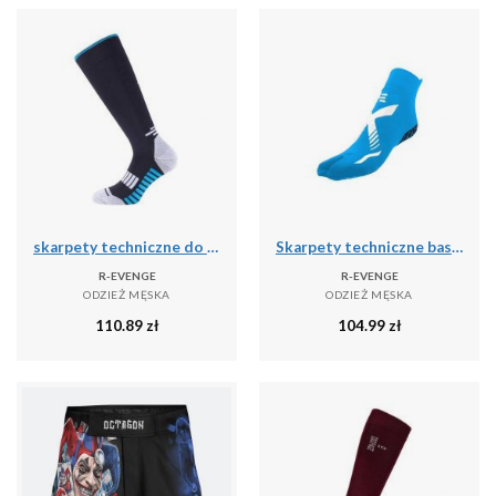
skarpety techniczne do biegania dla dorosłych długie, czarny
Skarpety techniczne basenowe jednopalcowe dla dorosłych, jasnoniebieskim białym
R-EVENGE
R-EVENGE
ODZIEŻ MĘSKA
ODZIEŻ MĘSKA
110.89
zł
104.99
zł