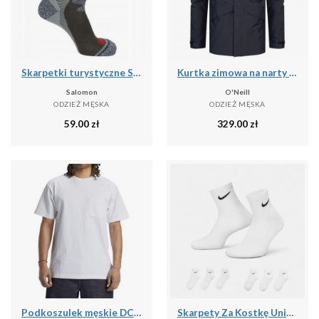
Skarpetki turystyczne Salomon Exit Outdoor
Kurtka zimowa na narty i snowboard męska O'Neill 10K/10K
Salomon
O'Neill
ODZIEŻ MĘSKA
ODZIEŻ MĘSKA
59.00
zł
329.00
zł
Podkoszulek męskie DC Shoes 1994 Short Sleeve Knit
Skarpety Za Kostkę Unisex Dla Dorosłych (zestaw 6 Sztuk)