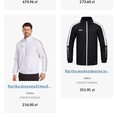
674.96
zł
273.60
zł
Kurtka wodoodporna Jako Power
JAKO
ODZIEŻ MĘSKA
Kurtka dresowa Erima Essential Team
311.95
zł
Erima
ODZIEŻ MĘSKA
216.00
zł