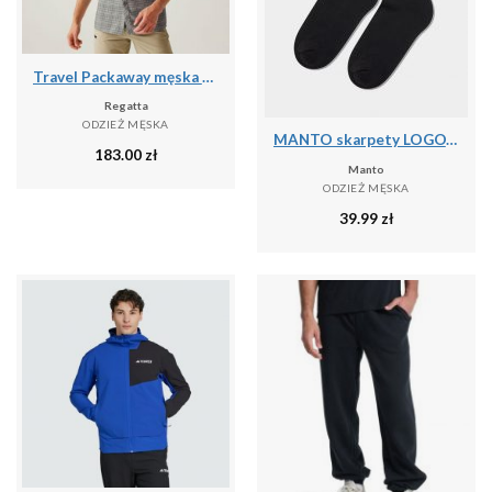
Travel Packaway męska koszula z krótkim rękawem
Regatta
ODZIEŻ MĘSKA
MANTO skarpety LOGOTYPE 25 czarne
183.00
zł
Manto
ODZIEŻ MĘSKA
39.99
zł