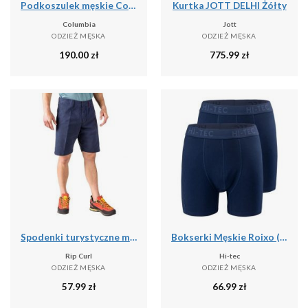
Podkoszulek męskie Columbia Graphic Casual
Kurtka JOTT DELHI Żółty
Columbia
Jott
ODZIEŻ MĘSKA
ODZIEŻ MĘSKA
190.00
zł
775.99
zł
Spodenki turystyczne męskie Rip Curl Travellers Walkshort granatowe CWADD9 28
Bokserki Męskie Roixo (zestaw 2 Sztuk)
Rip Curl
Hi-tec
ODZIEŻ MĘSKA
ODZIEŻ MĘSKA
57.99
zł
66.99
zł