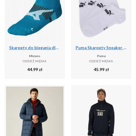
Skarpety do biegania dla dorosłych Mizuno DryLite Race Mid
Puma Skarpety Sneaker 93531502
Mizuno
Puma
ODZIEŻ MĘSKA
ODZIEŻ MĘSKA
44.99
zł
45.99
zł