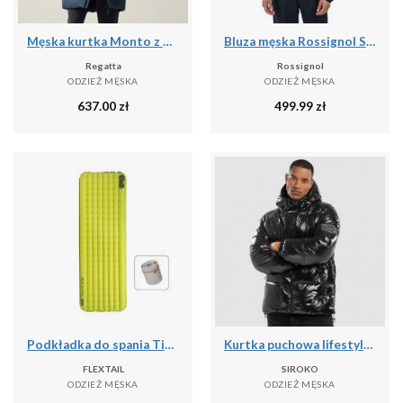
Męska kurtka Monto z wyściełaniem
Bluza męska Rossignol Signature Ski Hz Fleece
Regatta
Rossignol
ODZIEŻ MĘSKA
ODZIEŻ MĘSKA
637.00
zł
499.99
zł
Podkładka do spania Tiny R03 AVS | Materac kempingowy | R Value 3.0
Kurtka puchowa lifestyle męska Barent
FLEXTAIL
SIROKO
ODZIEŻ MĘSKA
ODZIEŻ MĘSKA