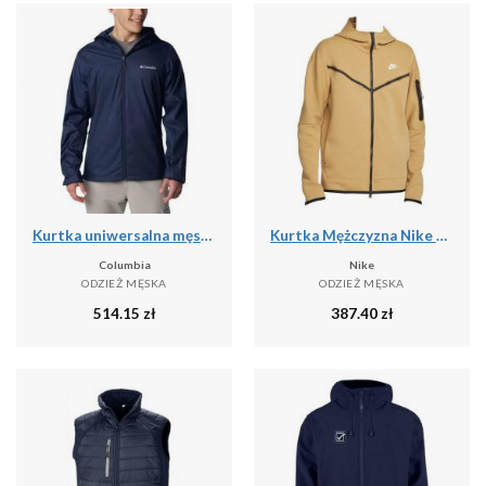
Kurtka uniwersalna męska Columbia Inner Limits Iii
Kurtka Mężczyzna Nike Tech Fleece Full Zip beżowy
Columbia
Nike
ODZIEŻ MĘSKA
ODZIEŻ MĘSKA
514.15
zł
387.40
zł