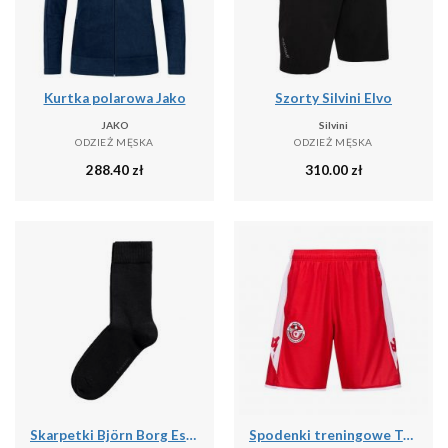
Kurtka polarowa Jako
Szorty Silvini Elvo
JAKO
Silvini
ODZIEŻ MĘSKA
ODZIEŻ MĘSKA
288.40
zł
310.00
zł
Skarpetki Björn Borg Essential (x10)
Spodenki treningowe Tunisie Ahora Pro 7 2024