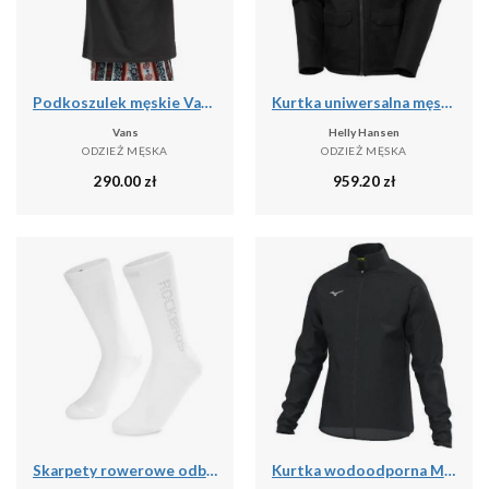
Podkoszulek męskie Vans X Curren X Knost
Kurtka uniwersalna męska Helly Hansen Chill 3.0
Vans
Helly Hansen
ODZIEŻ MĘSKA
ODZIEŻ MĘSKA
290.00
zł
959.20
zł
Skarpety rowerowe odblaskowe unisex antybakteryjne
Kurtka wodoodporna Mizuno RB