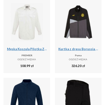
Męska Koszula Pilotka Z Długim Rękawem
Kurtka z dresu Borussia Dortmund 2023/24
PREMIER
Puma
ODZIEŻ MĘSKA
ODZIEŻ MĘSKA
108.99
zł
326.20
zł