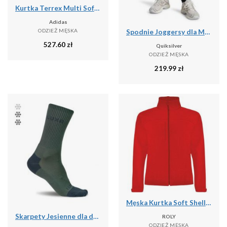
Kurtka Terrex Multi Softshell
Adidas
ODZIEŻ MĘSKA
Spodnie Joggersy dla Mężczyzn SALT WATER
527.60
zł
Quiksilver
ODZIEŻ MĘSKA
219.99
zł
Męska Kurtka Soft Shell Rudolph
Skarpety Jesienne dla dorosłych LUXA Finest
ROLY
ODZIEŻ MĘSKA