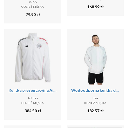
LUXA
168.99
zł
ODZIEŻ MĘSKA
79.90
zł
Kurtka prezentacyjna Ajax Amsterdam 2025/26
Wodoodporna kurtka do biegania Izas Brezel II
Adidas
Izas
ODZIEŻ MĘSKA
ODZIEŻ MĘSKA
384.50
zł
182.57
zł