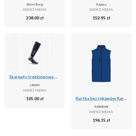
Björn Borg
Kappa
ODZIEŻ MĘSKA
ODZIEŻ MĘSKA
238.00
zł
152.95
zł
Skarpety trekkingowe Crispi Calza Pro
CRISPI
ODZIEŻ MĘSKA
Kurtka bez rękawów Kariban
105.00
zł
KARIBAN
ODZIEŻ MĘSKA
196.15
zł