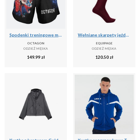
Spodenki treningowe męskie Octagon Joker MMA
Wełniane skarpety jeździeckie Equipage Geline
OCTAGON
EQUIPAGE
ODZIEŻ MĘSKA
ODZIEŻ MĘSKA
149.99
zł
120.50
zł