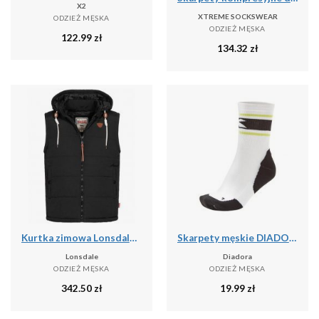
X2
XTREME SOCKSWEAR
ODZIEŻ MĘSKA
ODZIEŻ MĘSKA
122.99
zł
134.32
zł
Kurtka zimowa Lonsdale Polmear
Skarpety męskie DIADORA SOCKS
Lonsdale
Diadora
ODZIEŻ MĘSKA
ODZIEŻ MĘSKA
342.50
zł
19.99
zł