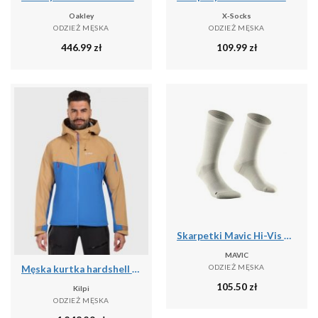
Oakley
X-Socks
ODZIEŻ MĘSKA
ODZIEŻ MĘSKA
446.99
zł
109.99
zł
Skarpetki Mavic Hi-Vis High
MAVIC
ODZIEŻ MĘSKA
Męska kurtka hardshell Kilpi TRINITY-M
105.50
zł
Kilpi
ODZIEŻ MĘSKA