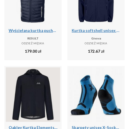
Wyściełana kurtka puchowa z recyklingu Result Black Compass
Kurtka softshell unisex Givova Kurtka niebieska
RESULT
Givova
ODZIEŻ MĘSKA
ODZIEŻ MĘSKA
179.00
zł
172.67
zł
Oakley Kurtka Elements Shell 2.0 Foa406090-02E
Skarpety unisex X-Socks TRAILRUN DISCOVER ANKLE MINERAL BLUE/X BLACK A016