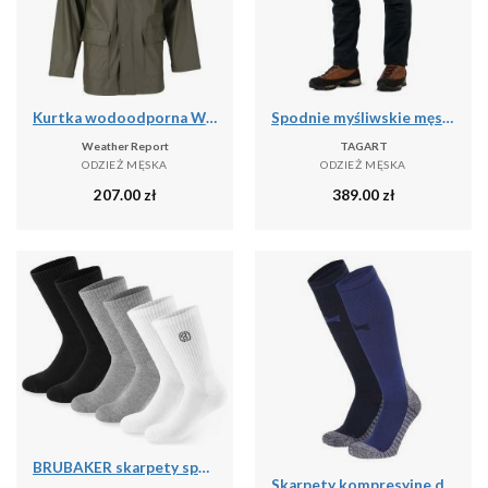
Kurtka wodoodporna Weather Report Torsten
Spodnie myśliwskie męskie Tagart Enduro 2 Ripstop wygodne bojówki
Weather Report
TAGART
ODZIEŻ MĘSKA
ODZIEŻ MĘSKA
207.00
zł
389.00
zł
BRUBAKER skarpety sportowe 6 par unisex oddychające retro - Mix kolorów
Skarpety kompresyjne do biegania Xtreme, 2 par, Multi Niebieski