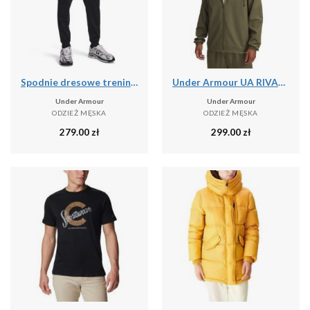
Spodnie dresowe treningowe męskie Under Armour Tricot Jogger (1290261-001)
Under Armour UA RIVAL WVN WINDBREAKER Kurtka męska
Under Armour
Under Armour
ODZIEŻ MĘSKA
ODZIEŻ MĘSKA
279.00
zł
299.00
zł