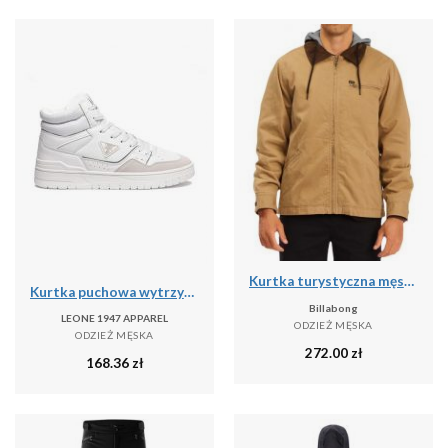
Kurtka turystyczna męska Billabong Barlow przejściowa
Kurtka puchowa wytrzymały na co dzień na siłownię
Billabong
LEONE 1947 APPAREL
ODZIEŻ MĘSKA
ODZIEŻ MĘSKA
272.00
zł
168.36
zł