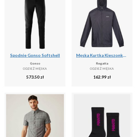
Spodnie Gonso Softshell
Męska Kurtka Kieszonkowa + Worek Pack It III
Gonso
Regatta
ODZIEŻ MĘSKA
ODZIEŻ MĘSKA
573.50
zł
162.99
zł