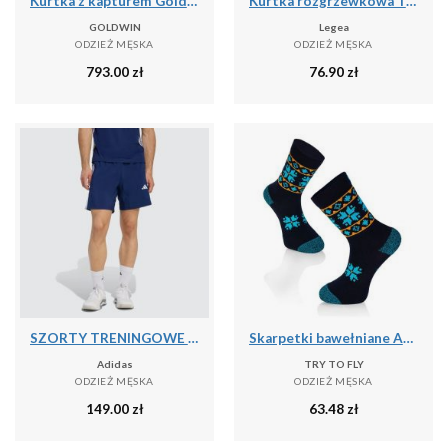
Kurtka z kapturem Goldwin Tonalith
Kurtka rozgrzewkowa Turcja niebiesko-biała
GOLDWIN
Legea
ODZIEŻ MĘSKA
ODZIEŻ MĘSKA
793.00
zł
76.90
zł
SZORTY TRENINGOWE WORKOUT ESSENTIALS BASE 3 STRIPES WOVEN
Skarpetki bawełniane Active Lifestyle Skarpetki ETHNO Granatowe
Adidas
TRY TO FLY
ODZIEŻ MĘSKA
ODZIEŻ MĘSKA
149.00
zł
63.48
zł