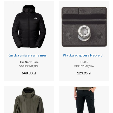
Kurtka uniwersalna męska The North Face Quest Ins
Płytka adaptera Hebie do podwójnej stopki
The North Face
HEBIE
ODZIEŻ MĘSKA
ODZIEŻ MĘSKA
648.30
zł
123.95
zł