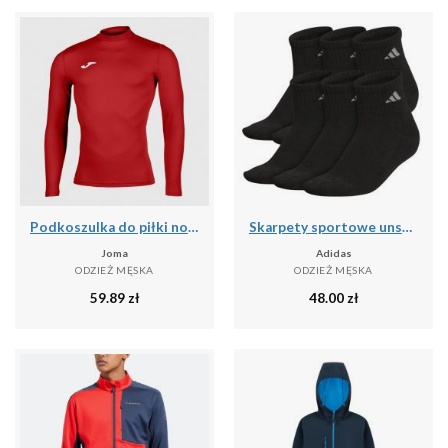
Podkoszulka do piłki nożnej dla dorosłych Joma Brama Academy z długim rękawem
Skarpety sportowe unsex Adidas PER ANKLE AA2321 3-PAK
Joma
Adidas
ODZIEŻ MĘSKA
ODZIEŻ MĘSKA
59.89
zł
48.00
zł