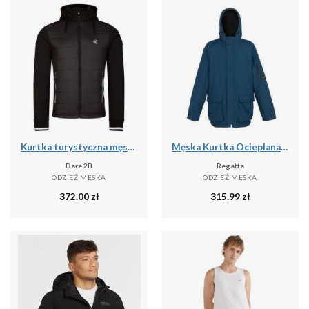
Kurtka turystyczna męska Dare2b Shield softshell
Męska Kurtka Ocieplana Volter
Dare 2B
Regatta
ODZIEŻ MĘSKA
ODZIEŻ MĘSKA
372.00
zł
315.99
zł