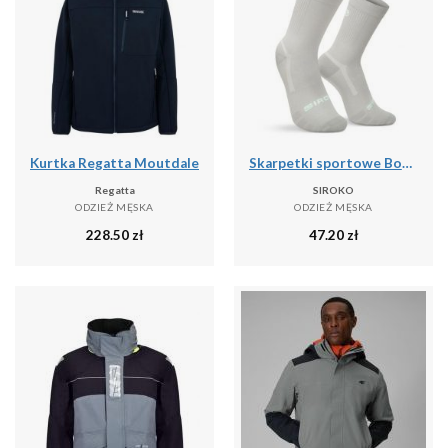
Kurtka Regatta Moutdale
Skarpetki sportowe Boombastic Siroko BBC Amp Gray
Regatta
SIROKO
ODZIEŻ MĘSKA
ODZIEŻ MĘSKA
228.50
zł
47.20
zł