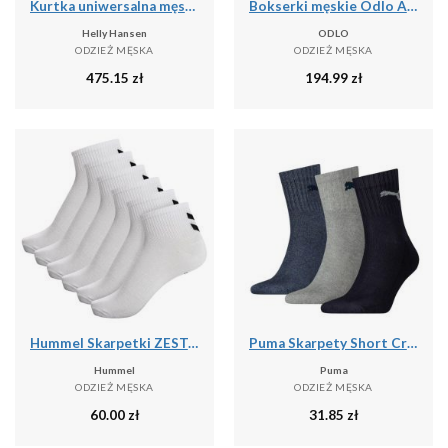
Kurtka uniwersalna męska Helly Hansen Hp Fleece
Bokserki męskie Odlo ACTIVE F-DRY GRAPHIC 2 PACK
Helly Hansen
ODLO
ODZIEŻ MĘSKA
ODZIEŻ MĘSKA
475.15
zł
194.99
zł
Hummel Skarpetki ZESTAW 6-Pack Z SZEWRONAMI MID CUT
Puma Skarpety Short Crew 3-Pak 90611058
Hummel
Puma
ODZIEŻ MĘSKA
ODZIEŻ MĘSKA
60.00
zł
31.85
zł