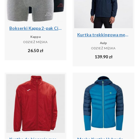
Bokserki Kappa 2-pak Ciemnoszary-Jasnoszary Ciemnoszary/szary St.
Kurtka trekkingowa męska wodoodporna AULP DOLAN rozpinana z kapturem
Kappa
ODZIEŻ MĘSKA
Aulp
ODZIEŻ MĘSKA
26.50
zł
139.90
zł