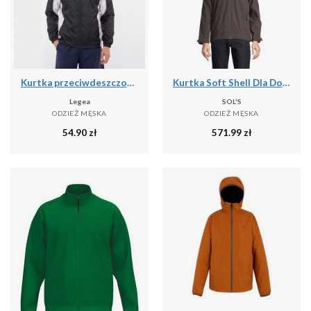
Kurtka przeciwdeszczowa Storm dla mężczyzn do biegania czarno-biała
Kurtka Soft Shell Dla Dorosłych Unisex Falcon 3 W 1
Legea
SOL'S
ODZIEŻ MĘSKA
ODZIEŻ MĘSKA
54.90
zł
571.99
zł