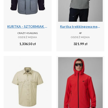
KURTKA - SZTORMIAK C4S BERGEN II CARBON/GRAFIT [M]
Kurtka trekkingowa membrana 10000 męska 4F 4FRSS26TTJAM1269
CRAZY 4 SAILING
4F
ODZIEŻ MĘSKA
ODZIEŻ MĘSKA
1,336.50
zł
321.99
zł