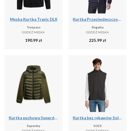
Męska Kurtka Travis DLX
Kurtka Przeciwdeszczowa Męska Lyle IV
Trespass
Regatta
ODZIEŻ MĘSKA
ODZIEŻ MĘSKA
190.99
zł
225.99
zł
Kurtka puchowa Superdry Storm Hybrid
Kurtka bez rękawów Sol's Falcon Bw
Superdry
SOL'S
ODZIEŻ MĘSKA
ODZIEŻ MĘSKA