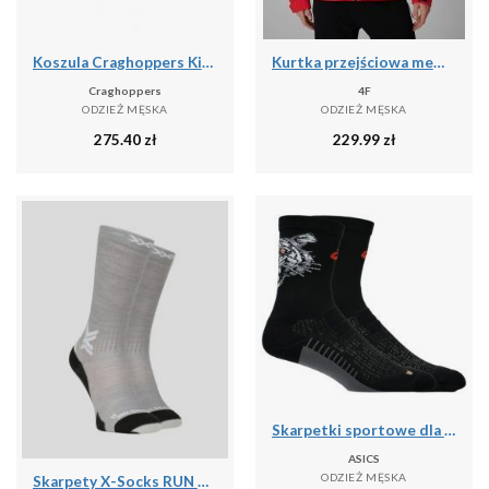
Koszula Craghoppers Kiwi
Kurtka przejściowa membrana 5000 męska 4F 4FWSS26TTJAM1120
Craghoppers
4F
ODZIEŻ MĘSKA
ODZIEŻ MĘSKA
275.40
zł
229.99
zł
Skarpetki sportowe dla dorosłych Performance Run Sock Crew
ASICS
ODZIEŻ MĘSKA
Skarpety X-Socks RUN DISCOVER MERINO CREW G701