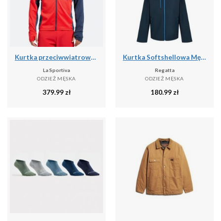
Kurtka przeciwwiatrowa męska La Sportiva True North
Kurtka Softshellowa Męska 2 Warstwy
La Sportiva
Regatta
ODZIEŻ MĘSKA
ODZIEŻ MĘSKA
379.99
zł
180.99
zł