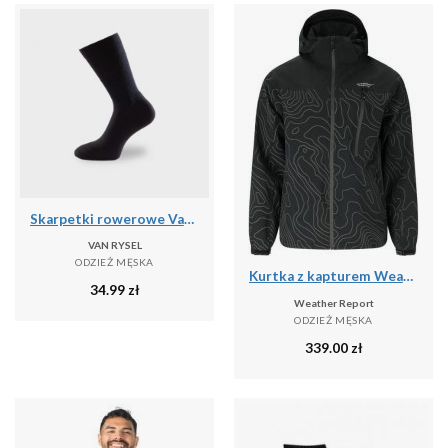
Skarpetki rowerowe Van Rysel 500 zimowe
VAN RYSEL
ODZIEŻ MĘSKA
Kurtka z kapturem Weather Report Delton Aop AWG W-PRO 15000
34.99
zł
Weather Report
ODZIEŻ MĘSKA
339.00
zł