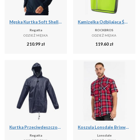
Męska Kurtka Soft Shell Mountdale
Kamizelka Odbijająca Światło z Poliestru Kurtka Bezpieczeństwa Nocna
Regatta
ROCKBROS
ODZIEŻ MĘSKA
ODZIEŻ MĘSKA
210.99
zł
119.60
zł
Kurtka Przeciwdeszczowa Męska Stormbreak
Koszula Lonsdale Brixworth
Regatta
Lonsdale