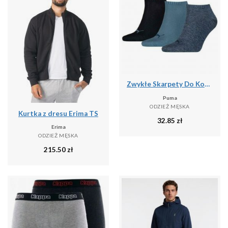
Zwykłe Skarpety Do Kostki Unisex Dla Dorosłych (zestaw 3 Sztuk)
Puma
ODZIEŻ MĘSKA
Kurtka z dresu Erima TS
32.85
zł
Erima
ODZIEŻ MĘSKA
215.50
zł