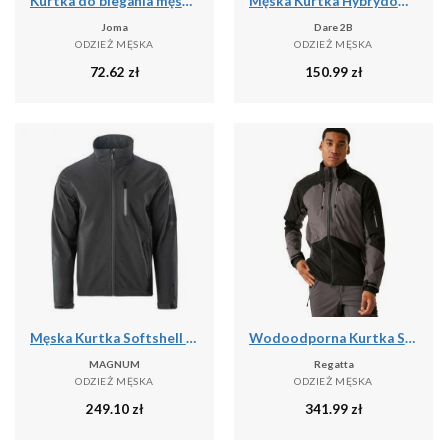
Kurtka do biegania męska Joma Iris przeciwdeszczowa
Męska Kurtka Hybrydowa Torrek
Joma
Dare 2B
ODZIEŻ MĘSKA
ODZIEŻ MĘSKA
72.62
zł
150.99
zł
Męska Kurtka Softshell 2.0 Deer
Wodoodporna Kurtka Stretch Shell Dla Dorosłych Unisex
MAGNUM
Regatta
ODZIEŻ MĘSKA
ODZIEŻ MĘSKA
249.10
zł
341.99
zł