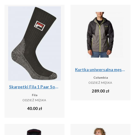
Kurtka uniwersalna męska Columbia Inner Limits Ii Jacket
Columbia
ODZIEŻ MĘSKA
Skarpetki Fila 1 Paar Sock Black 39-42
289.00
zł
Fila
ODZIEŻ MĘSKA
40.00
zł