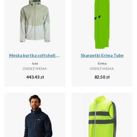
Męska kurtka softshell LANETTE M, wodoodporna, wiatroszczelna i termiczna z tech
Skarpetki Erima Tube
Izas
Erima
ODZIEŻ MĘSKA
ODZIEŻ MĘSKA
443.43
zł
82.50
zł