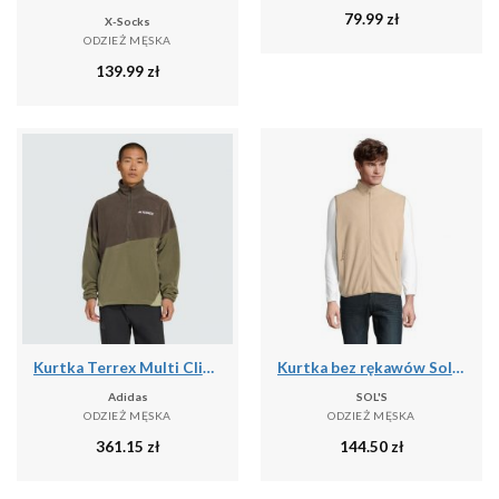
79.99
zł
X-Socks
ODZIEŻ MĘSKA
139.99
zł
Kurtka Terrex Multi Climawarm Fleece
Kurtka bez rękawów Sol's Factor Bw
Adidas
SOL'S
ODZIEŻ MĘSKA
ODZIEŻ MĘSKA
361.15
zł
144.50
zł