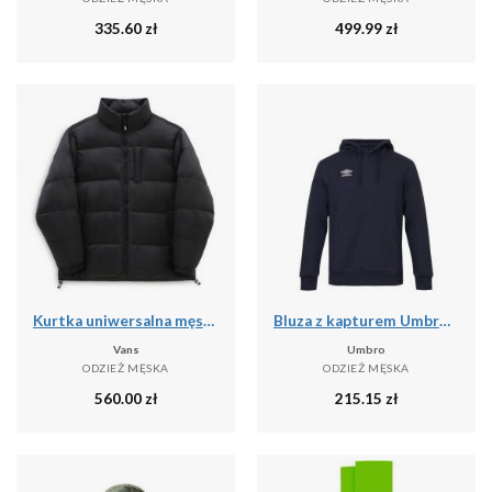
335.60
zł
499.99
zł
Kurtka uniwersalna męska Vans NO Hood Puffer
Bluza z kapturem Umbro pro training
Vans
Umbro
ODZIEŻ MĘSKA
ODZIEŻ MĘSKA
560.00
zł
215.15
zł