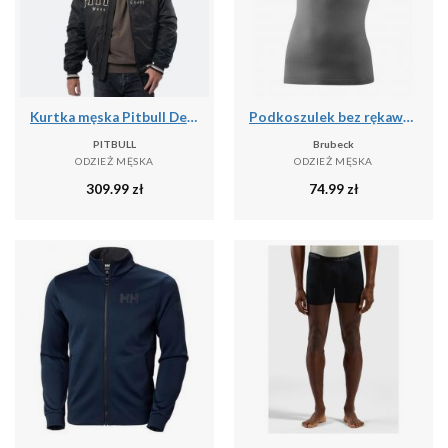
Kurtka męska Pitbull Detroit Baseball
Podkoszulek bez rękawów Brubeck Base Layer Ultra Light 3D
PITBULL
Brubeck
ODZIEŻ MĘSKA
ODZIEŻ MĘSKA
309.99
zł
74.99
zł