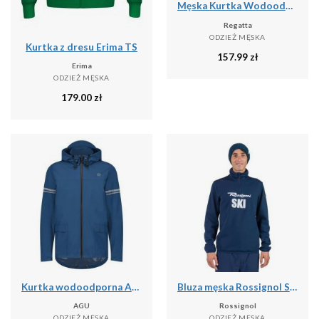
Męska Kurtka Wodoodporna Caspen
Regatta
ODZIEŻ MĘSKA
Kurtka z dresu Erima TS
157.99
zł
Erima
ODZIEŻ MĘSKA
179.00
zł
Kurtka wodoodporna Agu Original Essential
Bluza męska Rossignol Signature Ski Hz Fleece
AGU
Rossignol
ODZIEŻ MĘSKA
ODZIEŻ MĘSKA