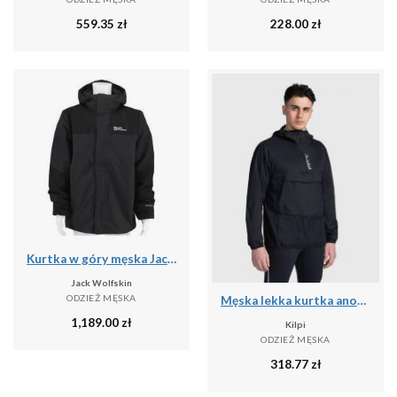
559.35
zł
228.00
zł
Kurtka w góry męska Jack Wolfskin A618586350
Jack Wolfskin
ODZIEŻ MĘSKA
Męska lekka kurtka anorak Kilpi ANORI-M
1,189.00
zł
Kilpi
ODZIEŻ MĘSKA
318.77
zł