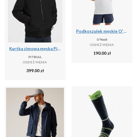
Podkoszulek męskie O'Neill Jack's Base Tanktop
O'Neill
ODZIEŻ MĘSKA
Kurtka zimowa męska Pitbull z kapturem Balboa II
190.00
zł
PITBULL
ODZIEŻ MĘSKA
399.00
zł