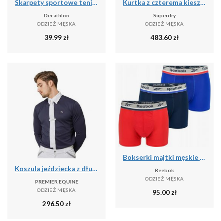
Skarpety sportowe tenis Artengo RS160 niskie 5 par
Kurtka z czterema kieszeniami Superdry
Decathlon
Superdry
ODZIEŻ MĘSKA
ODZIEŻ MĘSKA
39.99
zł
483.60
zł
Bokserki majtki męskie 3 pary REEBOK SHORT SPORTS TRUNK ELIM
Koszula jeździecka z długim rękawem Premier Equine Giulio
Reebok
ODZIEŻ MĘSKA
PREMIER EQUINE
ODZIEŻ MĘSKA
95.00
zł
296.50
zł