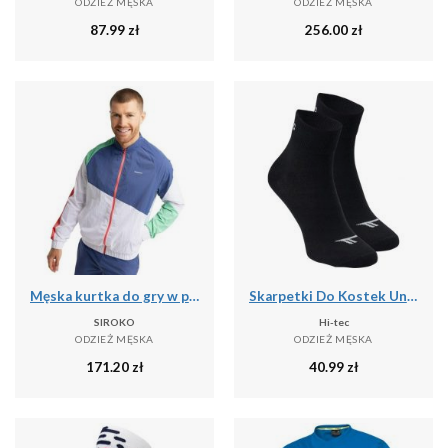
ODZIEŻ MĘSKA
ODZIEŻ MĘSKA
87.99
zł
256.00
zł
Męska kurtka do gry w padla Padel Siroko Backspin Erit
Skarpetki Do Kostek Unisex Dla Dorosłych Chire
SIROKO
Hi-tec
ODZIEŻ MĘSKA
ODZIEŻ MĘSKA
171.20
zł
40.99
zł