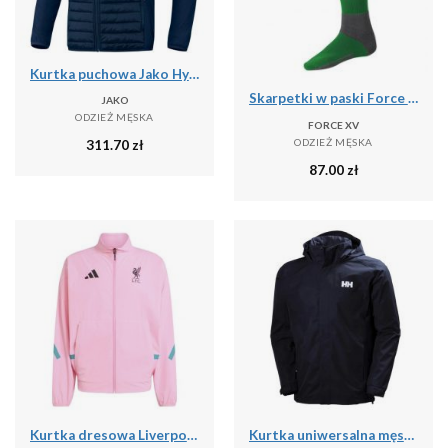
Kurtka puchowa Jako Hybride Corporate
Skarpetki w paski Force XV
JAKO
ODZIEŻ MĘSKA
FORCE XV
ODZIEŻ MĘSKA
311.70
zł
87.00
zł
Kurtka dresowa Liverpool FC ZN.E. 2025/26
Kurtka uniwersalna męska Helly Hansen Dubliner Jacket