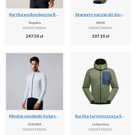
Kurtka wodoodporna Regatta Bayano II
Skarpety narciarski dorosly Sidas Ski Touring LV cienka grubosc
Regatta
SIDAS
ODZIEŻ MĘSKA
ODZIEŻ MĘSKA
247.50
zł
107.10
zł
Męskie spodenki kolarskie do kolarstwa górskiego
Kurtka turystyczna La Sportiva Wall Breeze Stretch
ACELERA
La Sportiva
ODZIEŻ MĘSKA
ODZIEŻ MĘSKA