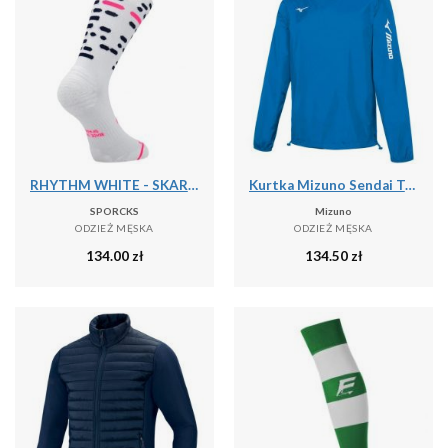
RHYTHM WHITE - SKARPETKI DO BIEGANIA
Kurtka Mizuno Sendai Trad
SPORCKS
Mizuno
ODZIEŻ MĘSKA
ODZIEŻ MĘSKA
134.00
zł
134.50
zł