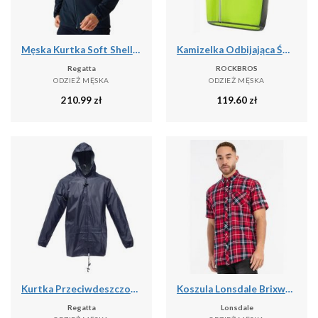
Męska Kurtka Soft Shell Mountdale
Kamizelka Odbijająca Światło z Poliestru Kurtka Bezpieczeństwa Nocna
Regatta
ROCKBROS
ODZIEŻ MĘSKA
ODZIEŻ MĘSKA
210.99
zł
119.60
zł
Kurtka Przeciwdeszczowa Męska Stormbreak
Koszula Lonsdale Brixworth
Regatta
Lonsdale