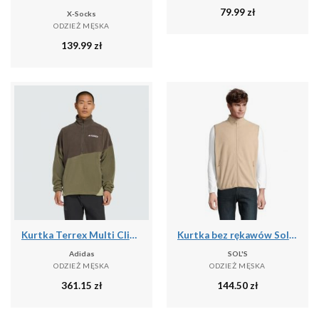
79.99
zł
X-Socks
ODZIEŻ MĘSKA
139.99
zł
Kurtka Terrex Multi Climawarm Fleece
Kurtka bez rękawów Sol's Factor Bw
Adidas
SOL'S
ODZIEŻ MĘSKA
ODZIEŻ MĘSKA
361.15
zł
144.50
zł