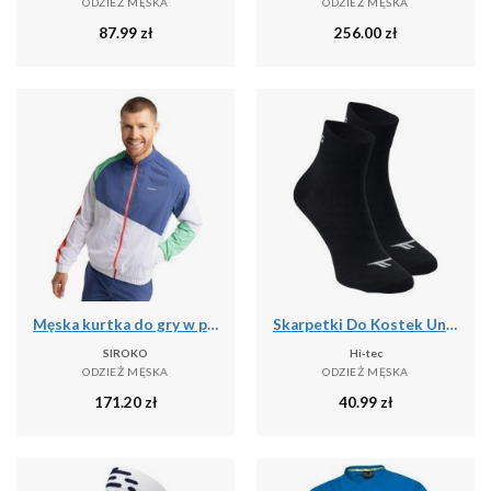
ODZIEŻ MĘSKA
ODZIEŻ MĘSKA
87.99
zł
256.00
zł
Męska kurtka do gry w padla Padel Siroko Backspin Erit
Skarpetki Do Kostek Unisex Dla Dorosłych Chire
SIROKO
Hi-tec
ODZIEŻ MĘSKA
ODZIEŻ MĘSKA
171.20
zł
40.99
zł