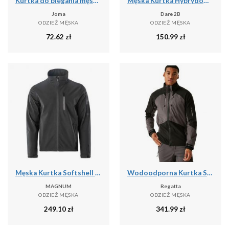
Kurtka do biegania męska Joma Iris przeciwdeszczowa
Męska Kurtka Hybrydowa Torrek
Joma
Dare 2B
ODZIEŻ MĘSKA
ODZIEŻ MĘSKA
72.62
zł
150.99
zł
Męska Kurtka Softshell 2.0 Deer
Wodoodporna Kurtka Stretch Shell Dla Dorosłych Unisex
MAGNUM
Regatta
ODZIEŻ MĘSKA
ODZIEŻ MĘSKA
249.10
zł
341.99
zł