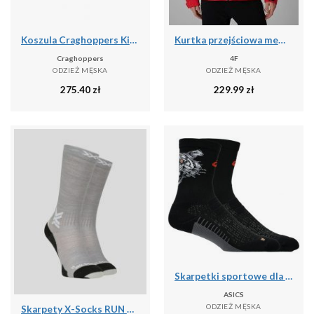
Koszula Craghoppers Kiwi
Kurtka przejściowa membrana 5000 męska 4F 4FWSS26TTJAM1120
Craghoppers
4F
ODZIEŻ MĘSKA
ODZIEŻ MĘSKA
275.40
zł
229.99
zł
Skarpetki sportowe dla dorosłych Performance Run Sock Crew
ASICS
ODZIEŻ MĘSKA
Skarpety X-Socks RUN DISCOVER MERINO CREW G701