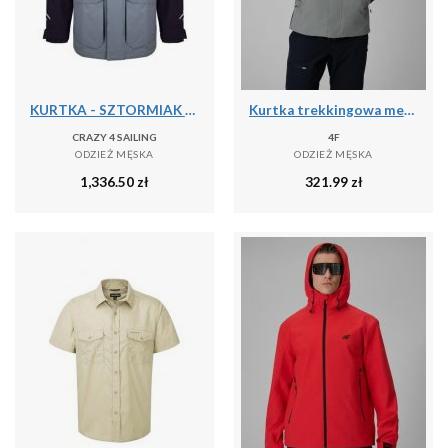
KURTKA - SZTORMIAK C4S BERGEN II CARBON/GRAFIT [M]
Kurtka trekkingowa membrana 10000 męska 4F 4FRSS26TTJAM1269
CRAZY 4 SAILING
4F
ODZIEŻ MĘSKA
ODZIEŻ MĘSKA
1,336.50
zł
321.99
zł