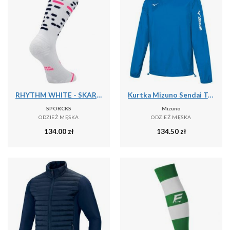
RHYTHM WHITE - SKARPETKI DO BIEGANIA
Kurtka Mizuno Sendai Trad
SPORCKS
Mizuno
ODZIEŻ MĘSKA
ODZIEŻ MĘSKA
134.00
zł
134.50
zł