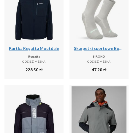
Kurtka Regatta Moutdale
Skarpetki sportowe Boombastic Siroko BBC Amp Gray
Regatta
SIROKO
ODZIEŻ MĘSKA
ODZIEŻ MĘSKA
228.50
zł
47.20
zł