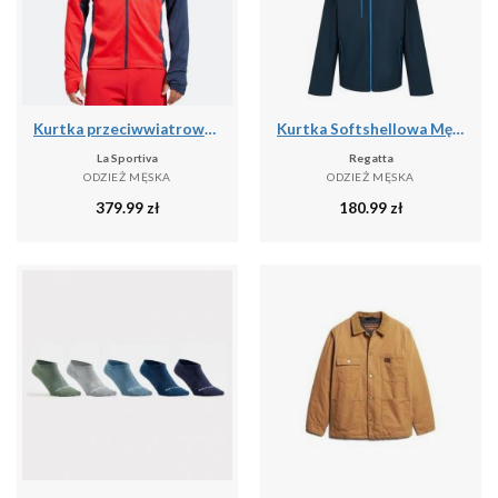
Kurtka przeciwwiatrowa męska La Sportiva True North
Kurtka Softshellowa Męska 2 Warstwy
La Sportiva
Regatta
ODZIEŻ MĘSKA
ODZIEŻ MĘSKA
379.99
zł
180.99
zł