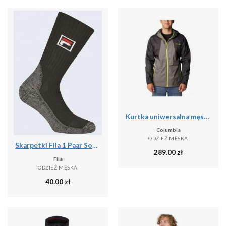
Kurtka uniwersalna męska Columbia Inner Limits Ii Jacket
Columbia
ODZIEŻ MĘSKA
Skarpetki Fila 1 Paar Sock Black 39-42
289.00
zł
Fila
ODZIEŻ MĘSKA
40.00
zł