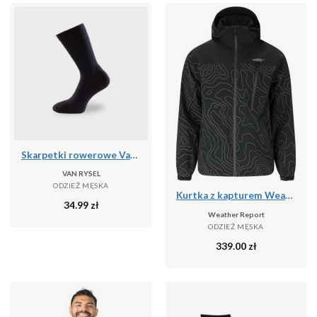
Skarpetki rowerowe Van Rysel 500 zimowe
VAN RYSEL
ODZIEŻ MĘSKA
Kurtka z kapturem Weather Report Delton Aop AWG W-PRO 15000
34.99
zł
Weather Report
ODZIEŻ MĘSKA
339.00
zł