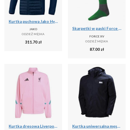
Kurtka puchowa Jako Hybride Corporate
Skarpetki w paski Force XV
JAKO
ODZIEŻ MĘSKA
FORCE XV
ODZIEŻ MĘSKA
311.70
zł
87.00
zł
Kurtka dresowa Liverpool FC ZN.E. 2025/26
Kurtka uniwersalna męska Helly Hansen Dubliner Jacket