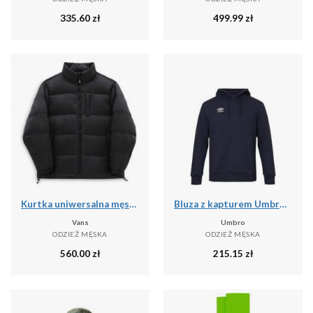
335.60
zł
499.99
zł
Kurtka uniwersalna męska Vans NO Hood Puffer
Bluza z kapturem Umbro pro training
Vans
Umbro
ODZIEŻ MĘSKA
ODZIEŻ MĘSKA
560.00
zł
215.15
zł