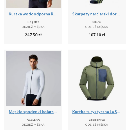
Kurtka wodoodporna Regatta Bayano II
Skarpety narciarski dorosly Sidas Ski Touring LV cienka grubosc
Regatta
SIDAS
ODZIEŻ MĘSKA
ODZIEŻ MĘSKA
247.50
zł
107.10
zł
Męskie spodenki kolarskie do kolarstwa górskiego
Kurtka turystyczna La Sportiva Wall Breeze Stretch
ACELERA
La Sportiva
ODZIEŻ MĘSKA
ODZIEŻ MĘSKA