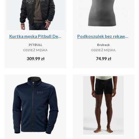
Kurtka męska Pitbull Detroit Baseball
Podkoszulek bez rękawów Brubeck Base Layer Ultra Light 3D
PITBULL
Brubeck
ODZIEŻ MĘSKA
ODZIEŻ MĘSKA
309.99
zł
74.99
zł