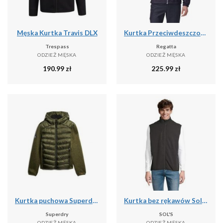
Męska Kurtka Travis DLX
Kurtka Przeciwdeszczowa Męska Lyle IV
Trespass
Regatta
ODZIEŻ MĘSKA
ODZIEŻ MĘSKA
190.99
zł
225.99
zł
Kurtka puchowa Superdry Storm Hybrid
Kurtka bez rękawów Sol's Falcon Bw
Superdry
SOL'S
ODZIEŻ MĘSKA
ODZIEŻ MĘSKA