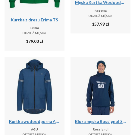
Męska Kurtka Wodoodporna Caspen
Regatta
ODZIEŻ MĘSKA
Kurtka z dresu Erima TS
157.99
zł
Erima
ODZIEŻ MĘSKA
179.00
zł
Kurtka wodoodporna Agu Original Essential
Bluza męska Rossignol Signature Ski Hz Fleece
AGU
Rossignol
ODZIEŻ MĘSKA
ODZIEŻ MĘSKA