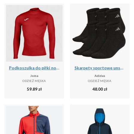
Podkoszulka do piłki nożnej dla dorosłych Joma Brama Academy z długim rękawem
Skarpety sportowe unsex Adidas PER ANKLE AA2321 3-PAK
Joma
Adidas
ODZIEŻ MĘSKA
ODZIEŻ MĘSKA
59.89
zł
48.00
zł