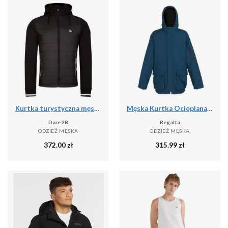
Kurtka turystyczna męska Dare2b Shield softshell
Męska Kurtka Ocieplana Volter
Dare 2B
Regatta
ODZIEŻ MĘSKA
ODZIEŻ MĘSKA
372.00
zł
315.99
zł