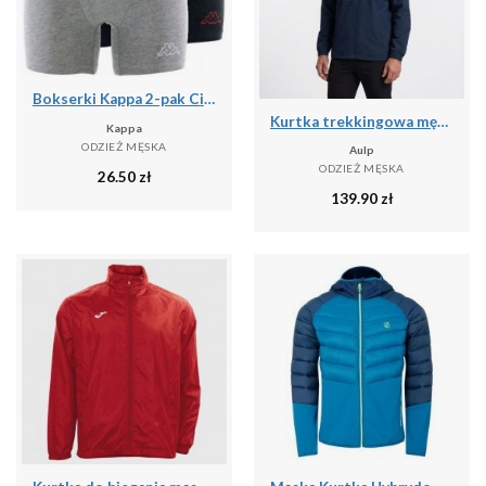
Bokserki Kappa 2-pak Ciemnoszary-Jasnoszary Ciemnoszary/szary St.
Kurtka trekkingowa męska wodoodporna AULP DOLAN rozpinana z kapturem
Kappa
ODZIEŻ MĘSKA
Aulp
ODZIEŻ MĘSKA
26.50
zł
139.90
zł