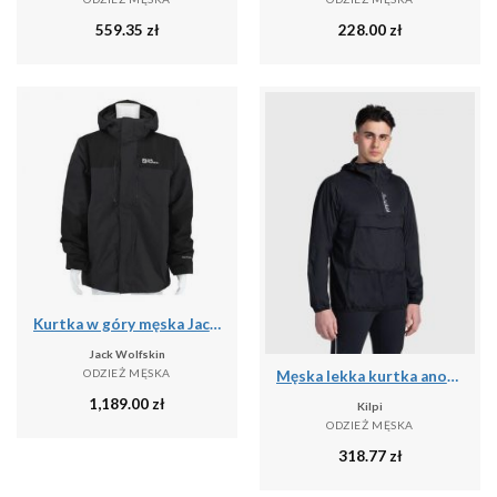
559.35
zł
228.00
zł
Kurtka w góry męska Jack Wolfskin A618586350
Jack Wolfskin
ODZIEŻ MĘSKA
Męska lekka kurtka anorak Kilpi ANORI-M
1,189.00
zł
Kilpi
ODZIEŻ MĘSKA
318.77
zł