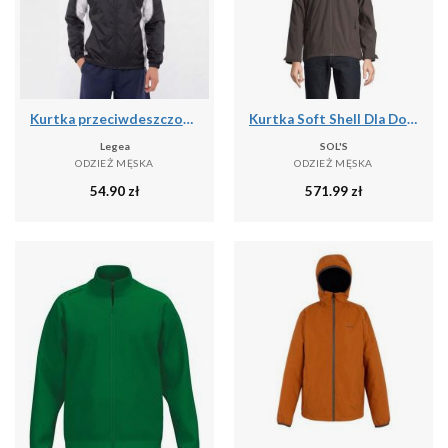
Kurtka przeciwdeszczowa Storm dla mężczyzn do biegania czarno-biała
Kurtka Soft Shell Dla Dorosłych Unisex Falcon 3 W 1
Legea
SOL'S
ODZIEŻ MĘSKA
ODZIEŻ MĘSKA
54.90
zł
571.99
zł