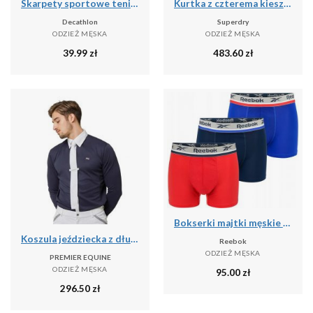
Skarpety sportowe tenis Artengo RS160 niskie 5 par
Kurtka z czterema kieszeniami Superdry
Decathlon
Superdry
ODZIEŻ MĘSKA
ODZIEŻ MĘSKA
39.99
zł
483.60
zł
Bokserki majtki męskie 3 pary REEBOK SHORT SPORTS TRUNK ELIM
Koszula jeździecka z długim rękawem Premier Equine Giulio
Reebok
ODZIEŻ MĘSKA
PREMIER EQUINE
ODZIEŻ MĘSKA
95.00
zł
296.50
zł