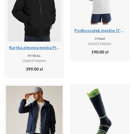
Podkoszulek męskie O'Neill Jack's Base Tanktop
O'Neill
ODZIEŻ MĘSKA
Kurtka zimowa męska Pitbull z kapturem Balboa II
190.00
zł
PITBULL
ODZIEŻ MĘSKA
399.00
zł