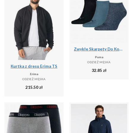
Zwykłe Skarpety Do Kostki Unisex Dla Dorosłych (zestaw 3 Sztuk)
Puma
ODZIEŻ MĘSKA
Kurtka z dresu Erima TS
32.85
zł
Erima
ODZIEŻ MĘSKA
215.50
zł