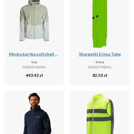
Męska kurtka softshell LANETTE M, wodoodporna, wiatroszczelna i termiczna z tech
Skarpetki Erima Tube
Izas
Erima
ODZIEŻ MĘSKA
ODZIEŻ MĘSKA
443.43
zł
82.50
zł