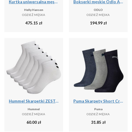
Kurtka uniwersalna męska Helly Hansen Hp Fleece
Bokserki męskie Odlo ACTIVE F-DRY GRAPHIC 2 PACK
Helly Hansen
ODLO
ODZIEŻ MĘSKA
ODZIEŻ MĘSKA
475.15
zł
194.99
zł
Hummel Skarpetki ZESTAW 6-Pack Z SZEWRONAMI MID CUT
Puma Skarpety Short Crew 3-Pak 90611058
Hummel
Puma
ODZIEŻ MĘSKA
ODZIEŻ MĘSKA
60.00
zł
31.85
zł