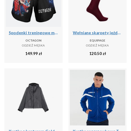
Spodenki treningowe męskie Octagon Joker MMA
Wełniane skarpety jeździeckie Equipage Geline
OCTAGON
EQUIPAGE
ODZIEŻ MĘSKA
ODZIEŻ MĘSKA
149.99
zł
120.50
zł