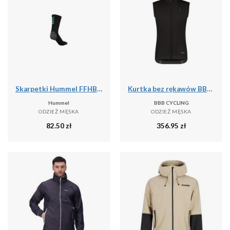
Skarpetki Hummel FFHB Pro
Kurtka bez rękawów BBB Cycling Triguard
Hummel
BBB CYCLING
ODZIEŻ MĘSKA
ODZIEŻ MĘSKA
82.50
zł
356.95
zł