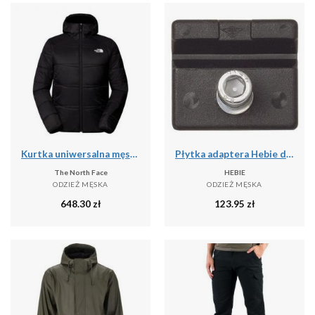
Kurtka uniwersalna męska The North Face Quest Ins
Płytka adaptera Hebie do podwójnej stopki
The North Face
HEBIE
ODZIEŻ MĘSKA
ODZIEŻ MĘSKA
648.30
zł
123.95
zł