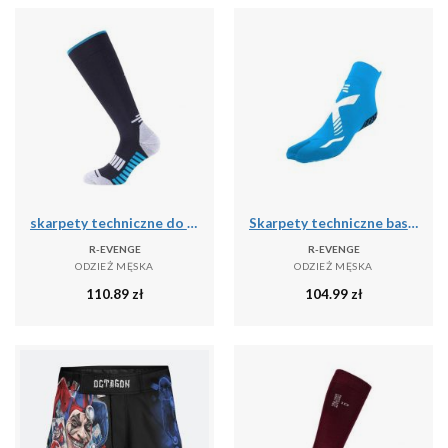
skarpety techniczne do biegania dla dorosłych długie, czarny
Skarpety techniczne basenowe jednopalcowe dla dorosłych, jasnoniebieskim białym
R-EVENGE
R-EVENGE
ODZIEŻ MĘSKA
ODZIEŻ MĘSKA
110.89
zł
104.99
zł