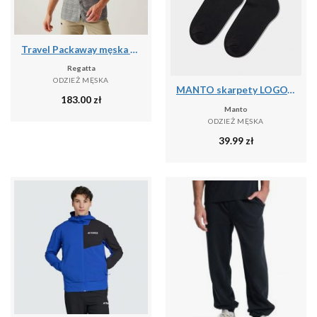
Travel Packaway męska koszula z krótkim rękawem
Regatta
ODZIEŻ MĘSKA
MANTO skarpety LOGOTYPE 25 czarne
183.00
zł
Manto
ODZIEŻ MĘSKA
39.99
zł