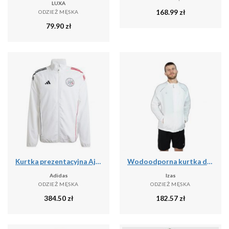
LUXA
168.99
zł
ODZIEŻ MĘSKA
79.90
zł
Kurtka prezentacyjna Ajax Amsterdam 2025/26
Wodoodporna kurtka do biegania Izas Brezel II
Adidas
Izas
ODZIEŻ MĘSKA
ODZIEŻ MĘSKA
384.50
zł
182.57
zł