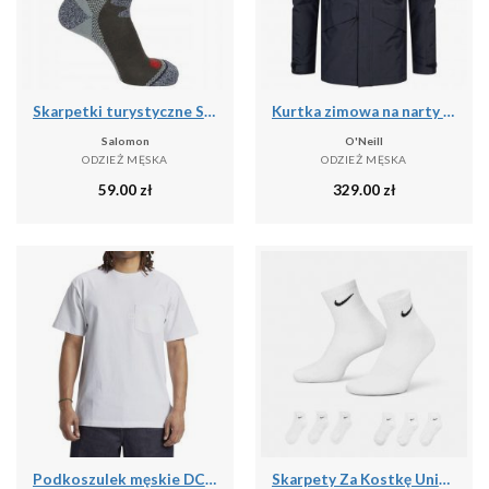
Skarpetki turystyczne Salomon Exit Outdoor
Kurtka zimowa na narty i snowboard męska O'Neill 10K/10K
Salomon
O'Neill
ODZIEŻ MĘSKA
ODZIEŻ MĘSKA
59.00
zł
329.00
zł
Podkoszulek męskie DC Shoes 1994 Short Sleeve Knit
Skarpety Za Kostkę Unisex Dla Dorosłych (zestaw 6 Sztuk)