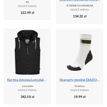
X2
XTREME SOCKSWEAR
ODZIEŻ MĘSKA
ODZIEŻ MĘSKA
122.99
zł
134.32
zł
Kurtka zimowa Lonsdale Polmear
Skarpety męskie DIADORA SOCKS
Lonsdale
Diadora
ODZIEŻ MĘSKA
ODZIEŻ MĘSKA
342.50
zł
19.99
zł