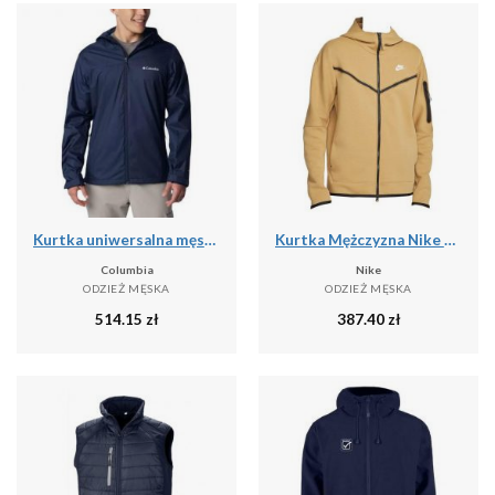
Kurtka uniwersalna męska Columbia Inner Limits Iii
Kurtka Mężczyzna Nike Tech Fleece Full Zip beżowy
Columbia
Nike
ODZIEŻ MĘSKA
ODZIEŻ MĘSKA
514.15
zł
387.40
zł