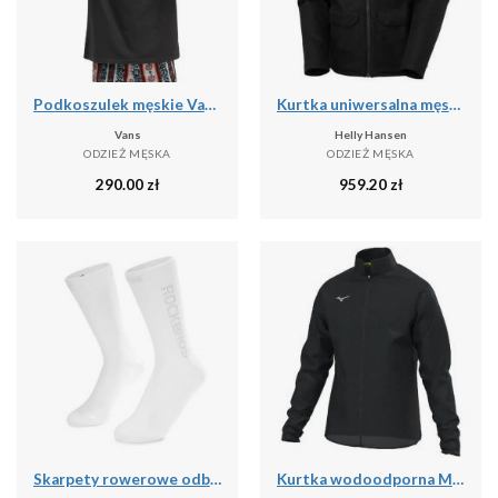
Podkoszulek męskie Vans X Curren X Knost
Kurtka uniwersalna męska Helly Hansen Chill 3.0
Vans
Helly Hansen
ODZIEŻ MĘSKA
ODZIEŻ MĘSKA
290.00
zł
959.20
zł
Skarpety rowerowe odblaskowe unisex antybakteryjne
Kurtka wodoodporna Mizuno RB