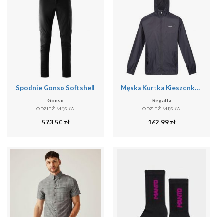
Spodnie Gonso Softshell
Męska Kurtka Kieszonkowa + Worek Pack It III
Gonso
Regatta
ODZIEŻ MĘSKA
ODZIEŻ MĘSKA
573.50
zł
162.99
zł