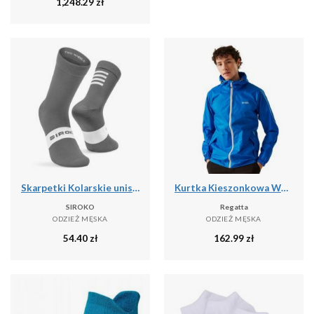
1,248.29
zł
Skarpetki Kolarskie unisex SIROKO S1 Grey Saas
Kurtka Kieszonkowa Wodoodporna Męska + Worek Pack It III
SIROKO
Regatta
ODZIEŻ MĘSKA
ODZIEŻ MĘSKA
54.40
zł
162.99
zł