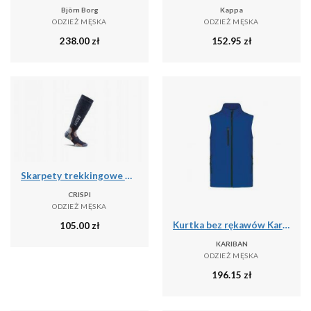
Björn Borg
Kappa
ODZIEŻ MĘSKA
ODZIEŻ MĘSKA
238.00
zł
152.95
zł
Skarpety trekkingowe Crispi Calza Pro
CRISPI
ODZIEŻ MĘSKA
Kurtka bez rękawów Kariban
105.00
zł
KARIBAN
ODZIEŻ MĘSKA
196.15
zł