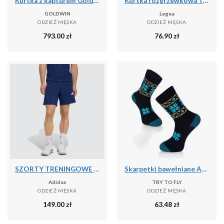
Kurtka z kapturem Goldwin Tonalith
Kurtka rozgrzewkowa Turcja niebiesko-biała
GOLDWIN
Legea
ODZIEŻ MĘSKA
ODZIEŻ MĘSKA
793.00
zł
76.90
zł
SZORTY TRENINGOWE WORKOUT ESSENTIALS BASE 3 STRIPES WOVEN
Skarpetki bawełniane Active Lifestyle Skarpetki ETHNO Granatowe
Adidas
TRY TO FLY
ODZIEŻ MĘSKA
ODZIEŻ MĘSKA
149.00
zł
63.48
zł