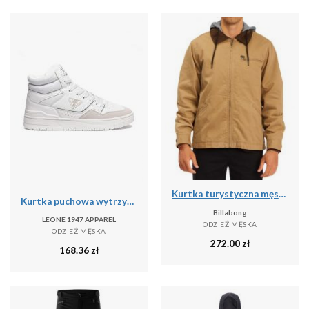
Kurtka turystyczna męska Billabong Barlow przejściowa
Kurtka puchowa wytrzymały na co dzień na siłownię
Billabong
LEONE 1947 APPAREL
ODZIEŻ MĘSKA
ODZIEŻ MĘSKA
272.00
zł
168.36
zł