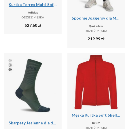
Kurtka Terrex Multi Softshell
Adidas
ODZIEŻ MĘSKA
Spodnie Joggersy dla Mężczyzn SALT WATER
527.60
zł
Quiksilver
ODZIEŻ MĘSKA
219.99
zł
Męska Kurtka Soft Shell Rudolph
Skarpety Jesienne dla dorosłych LUXA Finest
ROLY
ODZIEŻ MĘSKA