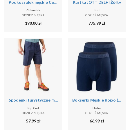
Podkoszulek męskie Columbia Graphic Casual
Kurtka JOTT DELHI Żółty
Columbia
Jott
ODZIEŻ MĘSKA
ODZIEŻ MĘSKA
190.00
zł
775.99
zł
Spodenki turystyczne męskie Rip Curl Travellers Walkshort granatowe CWADD9 28
Bokserki Męskie Roixo (zestaw 2 Sztuk)
Rip Curl
Hi-tec
ODZIEŻ MĘSKA
ODZIEŻ MĘSKA
57.99
zł
66.99
zł