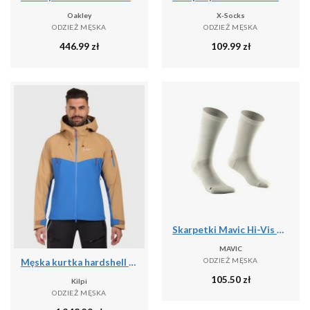
Oakley
X-Socks
ODZIEŻ MĘSKA
ODZIEŻ MĘSKA
446.99
zł
109.99
zł
Skarpetki Mavic Hi-Vis High
MAVIC
ODZIEŻ MĘSKA
Męska kurtka hardshell Kilpi TRINITY-M
105.50
zł
Kilpi
ODZIEŻ MĘSKA