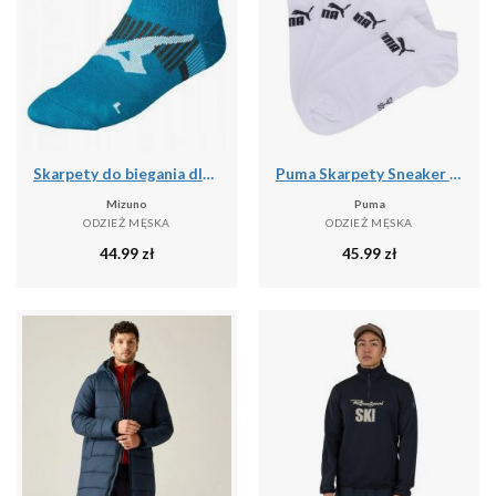
Skarpety do biegania dla dorosłych Mizuno DryLite Race Mid
Puma Skarpety Sneaker 93531502
Mizuno
Puma
ODZIEŻ MĘSKA
ODZIEŻ MĘSKA
44.99
zł
45.99
zł