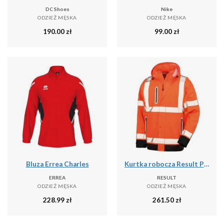
DC Shoes
Nike
ODZIEŻ MĘSKA
ODZIEŻ MĘSKA
190.00
zł
99.00
zł
Bluza Errea Charles
Kurtka robocza Result Prism PU Safe & Dry
ERREA
RESULT
ODZIEŻ MĘSKA
ODZIEŻ MĘSKA
228.99
zł
261.50
zł