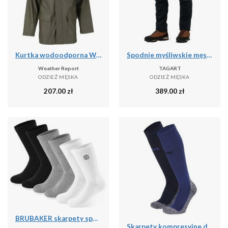
Kurtka wodoodporna Weather Report Torsten
Spodnie myśliwskie męskie Tagart Enduro 2 Ripstop wygodne bojówki
Weather Report
TAGART
ODZIEŻ MĘSKA
ODZIEŻ MĘSKA
207.00
zł
389.00
zł
BRUBAKER skarpety sportowe 6 par unisex oddychające retro - Mix kolorów
Skarpety kompresyjne do biegania Xtreme, 2 par, Multi Niebieski