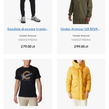
Spodnie dresowe treningowe męskie Under Armour Tricot Jogger (1290261-001)
Under Armour UA RIVAL WVN WINDBREAKER Kurtka męska
Under Armour
Under Armour
ODZIEŻ MĘSKA
ODZIEŻ MĘSKA
279.00
zł
299.00
zł