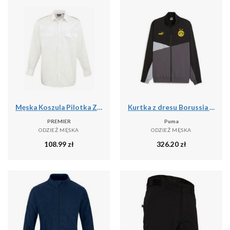
Męska Koszula Pilotka Z Długim Rękawem
Kurtka z dresu Borussia Dortmund 2023/24
PREMIER
Puma
ODZIEŻ MĘSKA
ODZIEŻ MĘSKA
108.99
zł
326.20
zł