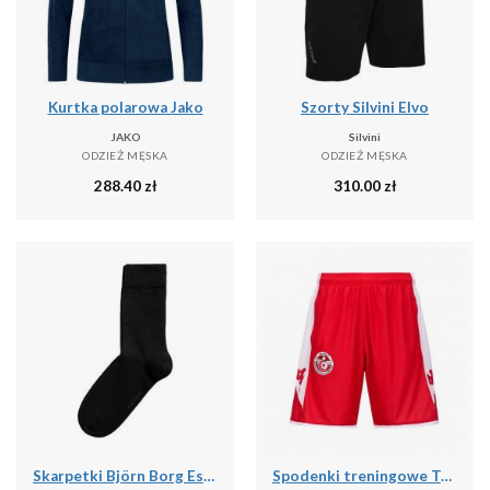
Kurtka polarowa Jako
Szorty Silvini Elvo
JAKO
Silvini
ODZIEŻ MĘSKA
ODZIEŻ MĘSKA
288.40
zł
310.00
zł
Skarpetki Björn Borg Essential (x10)
Spodenki treningowe Tunisie Ahora Pro 7 2024