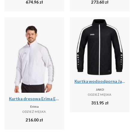
674.96
zł
273.60
zł
Kurtka wodoodporna Jako Power
JAKO
ODZIEŻ MĘSKA
Kurtka dresowa Erima Essential Team
311.95
zł
Erima
ODZIEŻ MĘSKA
216.00
zł