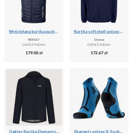
Wyściełana kurtka puchowa z recyklingu Result Black Compass
Kurtka softshell unisex Givova Kurtka niebieska
RESULT
Givova
ODZIEŻ MĘSKA
ODZIEŻ MĘSKA
179.00
zł
172.67
zł
Oakley Kurtka Elements Shell 2.0 Foa406090-02E
Skarpety unisex X-Socks TRAILRUN DISCOVER ANKLE MINERAL BLUE/X BLACK A016