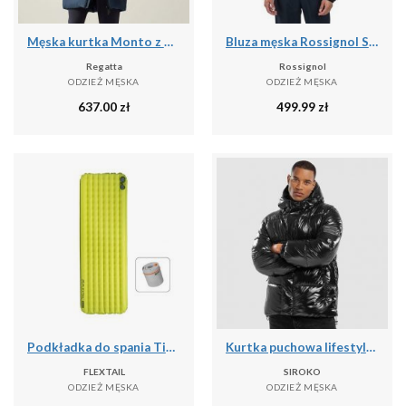
Męska kurtka Monto z wyściełaniem
Bluza męska Rossignol Signature Ski Hz Fleece
Regatta
Rossignol
ODZIEŻ MĘSKA
ODZIEŻ MĘSKA
637.00
zł
499.99
zł
Podkładka do spania Tiny R03 AVS | Materac kempingowy | R Value 3.0
Kurtka puchowa lifestyle męska Barent
FLEXTAIL
SIROKO
ODZIEŻ MĘSKA
ODZIEŻ MĘSKA