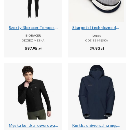
Szorty Bioracer Tempest Protect Pixel
Skarpetki techniczne do treningu Ghost - 5 par wielokolorowych
BIORACER
Legea
ODZIEŻ MĘSKA
ODZIEŻ MĘSKA
897.95
zł
29.90
zł
Męska kurtka rowerowa softshell Kolarstwo Siroko J1 Furkapass
Kurtka uniwersalna męska Mammut Treeline Light Hs