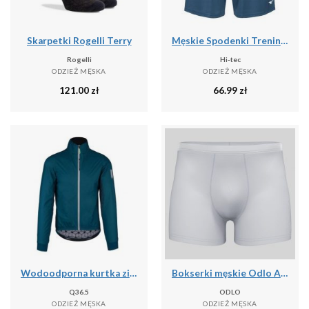
Skarpetki Rogelli Terry
Męskie Spodenki Treningowe Hisam
Rogelli
Hi-tec
ODZIEŻ MĘSKA
ODZIEŻ MĘSKA
121.00
zł
66.99
zł
Wodoodporna kurtka zimowa Q36.5 Adventure
Bokserki męskie Odlo ACTIVE F-DRyIGHT ECO
Q36.5
ODLO
ODZIEŻ MĘSKA
ODZIEŻ MĘSKA