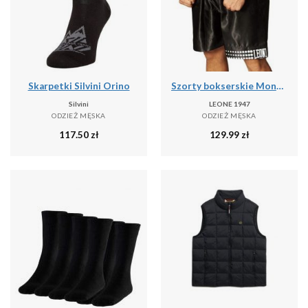
Skarpetki Silvini Orino
Szorty bokserskie Montana Pantaloncino
Silvini
LEONE 1947
ODZIEŻ MĘSKA
ODZIEŻ MĘSKA
117.50
zł
129.99
zł