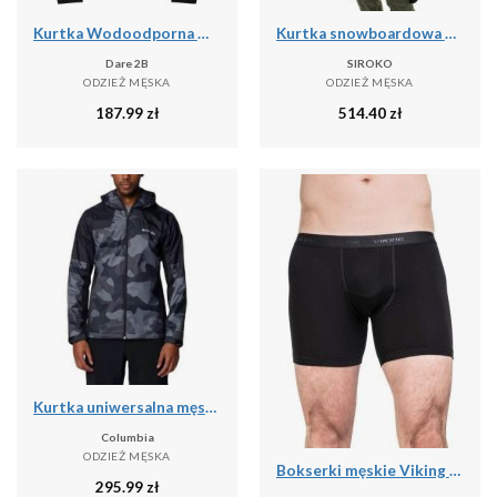
Kurtka Wodoodporna Męska Switch Out II
Kurtka snowboardowa męska W6 Bruson
Dare 2B
SIROKO
ODZIEŻ MĘSKA
ODZIEŻ MĘSKA
187.99
zł
514.40
zł
Kurtka uniwersalna męska Columbia Inner Limits Iii
Columbia
ODZIEŻ MĘSKA
Bokserki męskie Viking Bamboo Lockness, z włóknem bambusowym
295.99
zł