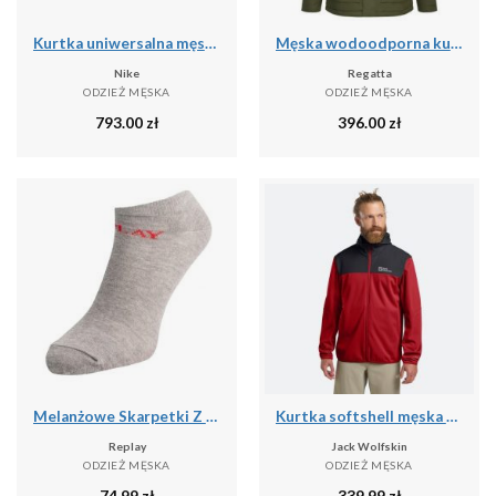
Kurtka uniwersalna męska Nike Kyrie Protect
Męska wodoodporna kurtka Slyvan
Nike
Regatta
ODZIEŻ MĘSKA
ODZIEŻ MĘSKA
793.00
zł
396.00
zł
Melanżowe Skarpetki Z Logo Dla Dorosłych Unisex (zestaw 3 Sztuk)
Kurtka softshell męska Jack Wolfskin Feldberg Hoody
Replay
Jack Wolfskin
ODZIEŻ MĘSKA
ODZIEŻ MĘSKA
74.99
zł
339.99
zł