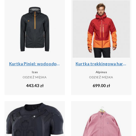
Kurtka Piniel: wodoodporna, oddychająca i wiatroszczelna na deszczowe przygody
Kurtka trekkingowa hardshell męska Alpinus Besso
Izas
Alpinus
ODZIEŻ MĘSKA
ODZIEŻ MĘSKA
443.43
zł
699.00
zł