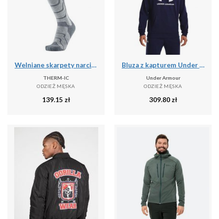
Welniane skarpety narciarski czlowiek Therm-ic Ski Warm wysokosc kolana
Bluza z kapturem Under Armour Rival Fleece, Mężczyźni
THERM-IC
Under Armour
ODZIEŻ MĘSKA
ODZIEŻ MĘSKA
139.15
zł
309.80
zł