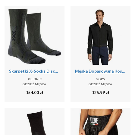
Skarpetki X-Socks Discover Crew
Męska Dopasowana Koszula Baltimore
X BIONIC
SOL'S
ODZIEŻ MĘSKA
ODZIEŻ MĘSKA
154.00
zł
125.99
zł