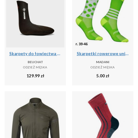
Skarpety do łowiectwa podwodnego Beuchat Sirocco Elite 3 mm
Skarpetki rowerowe unisex madani Parrot
BEUCHAT
MADANI
ODZIEŻ MĘSKA
ODZIEŻ MĘSKA
129.99
zł
5.00
zł