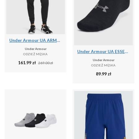
Under Armour UA ARMOUR FLEECE JOGGERS Spodnie męskie
Under Armour
Under Armour UA ESSENTIAL NO SHOW 6PK Skarpety uniseks
ODZIEŻ MĘSKA
Under Armour
161.99
zł
269.00
zł
ODZIEŻ MĘSKA
89.99
zł