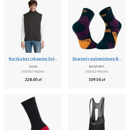
Kurtka bez rękawów Sol's Falcon Bw
Skarpety poliamidowe BV Sport GR Mid
SOL'S
BV SPORT
ODZIEŻ MĘSKA
ODZIEŻ MĘSKA
228.00
zł
109.50
zł