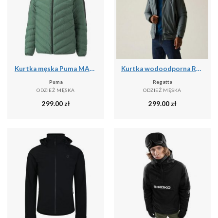
Kurtka męska Puma MAPF1 MT7 ECOLITE DOWN
Kurtka wodoodporna Regatta Winsar
Puma
Regatta
ODZIEŻ MĘSKA
ODZIEŻ MĘSKA
299.00
zł
299.00
zł