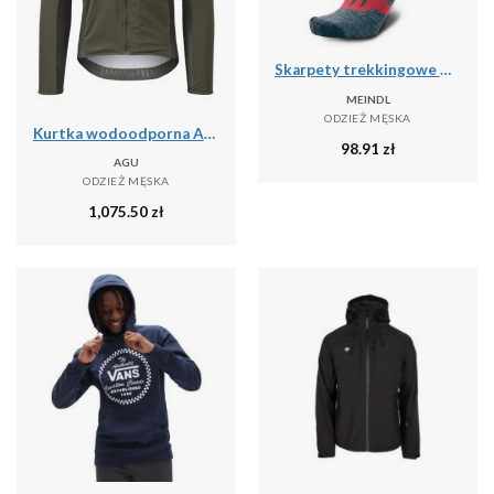
Skarpety trekkingowe męskie Meindl MT6 Lady z wełną Merino
MEINDL
ODZIEŻ MĘSKA
Kurtka wodoodporna Agu Polartec Alpha Performance
98.91
zł
AGU
ODZIEŻ MĘSKA
1,075.50
zł