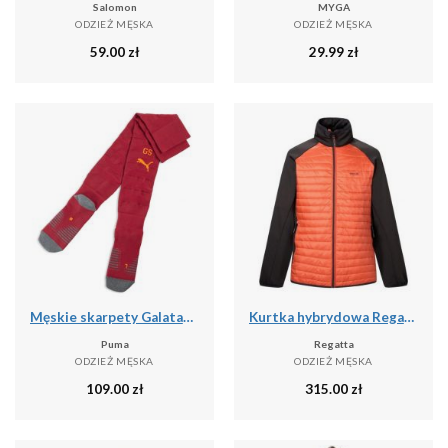
Salomon
MYGA
ODZIEŻ MĘSKA
ODZIEŻ MĘSKA
59.00
zł
29.99
zł
Męskie skarpety Galatasaray SK 25/26 PUMA
Kurtka hybrydowa Regatta Clumber
Puma
Regatta
ODZIEŻ MĘSKA
ODZIEŻ MĘSKA
109.00
zł
315.00
zł