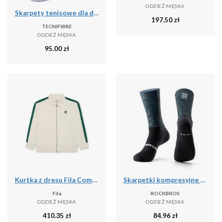
ODZIEŻ MĘSKA
Skarpety tenisowe dla dorosłych 3pak Tecnifibre High Cut Classic Socks 3P
197.50
zł
TECNIFIBRE
ODZIEŻ MĘSKA
95.00
zł
Kurtka z dresu Fila Como Relaxed
Skarpetki kompresyjne do jazdy na rowerze antybakteryjne oddychające
Fila
ROCKBROS
ODZIEŻ MĘSKA
ODZIEŻ MĘSKA
410.35
zł
84.96
zł