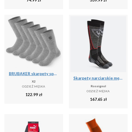
BRUBAKER skarpety sportowe 6 par unisex oddychające retro - Szary
Skarpety narciarskie męskie Rossignol High Speed
X2
Rossignol
ODZIEŻ MĘSKA
ODZIEŻ MĘSKA
122.99
zł
167.65
zł