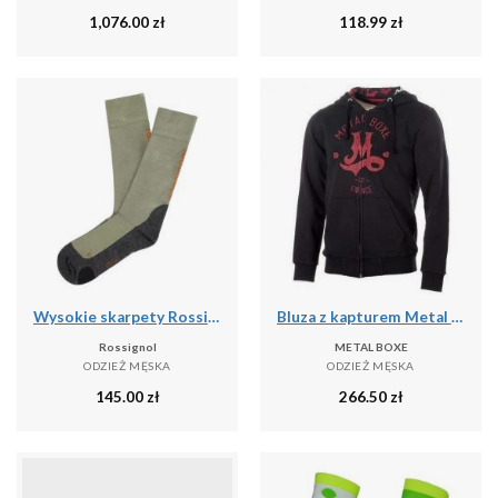
1,076.00
zł
118.99
zł
Wysokie skarpety Rossignol Sidelhorn
Bluza z kapturem Metal Boxe M
Rossignol
METAL BOXE
ODZIEŻ MĘSKA
ODZIEŻ MĘSKA
145.00
zł
266.50
zł