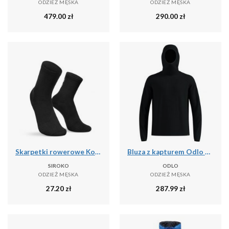
ODZIEŻ MĘSKA
ODZIEŻ MĘSKA
479.00
zł
290.00
zł
Skarpetki rowerowe Kolarstwo Siroko Core Lofoten
Bluza z kapturem Odlo Mid layer hoody CUBIC
SIROKO
ODLO
ODZIEŻ MĘSKA
ODZIEŻ MĘSKA
27.20
zł
287.99
zł