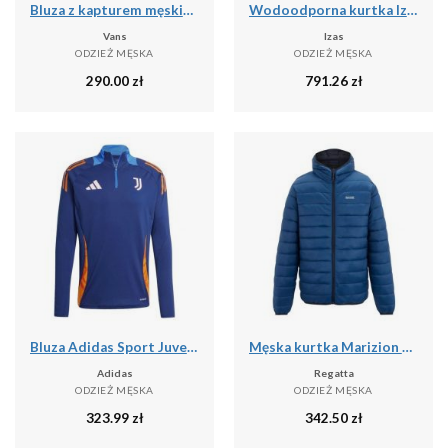
Bluza z kapturem męskie Vans Athletic
Wodoodporna kurtka Izas Neo
Vans
Izas
ODZIEŻ MĘSKA
ODZIEŻ MĘSKA
290.00
zł
791.26
zł
Bluza Adidas Sport Juve Tr Top Dorosłych
Męska kurtka Marizion z kapturem
Adidas
Regatta
ODZIEŻ MĘSKA
ODZIEŻ MĘSKA
323.99
zł
342.50
zł