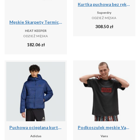
Kurtka puchowa bez rękawów Superdry Fuji Lite
Superdry
ODZIEŻ MĘSKA
Męskie Skarpety Termiczne - 4 Pary - Czarne
308.50
zł
HEAT KEEPER
ODZIEŻ MĘSKA
182.06
zł
Puchowa ocieplana kurtka Essentials Highloft
Podkoszulek męskie Vans X Curren X Knost
Adidas
Vans