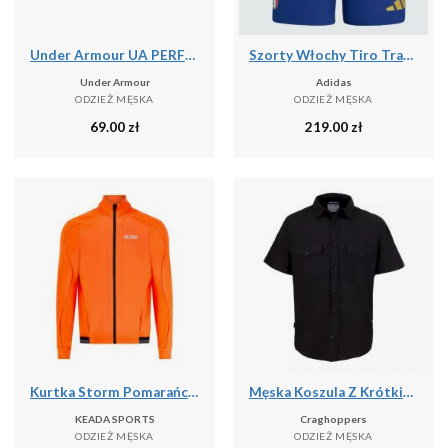
Under Armour UA PERFORMANCE COTTON 3PK NS Skarpetki unisex
Szorty Włochy Tiro Travel
Under Armour
Adidas
ODZIEŻ MĘSKA
ODZIEŻ MĘSKA
69.00
zł
219.00
zł
Kurtka Storm Pomarańczowa – Męska Termiczna Kurtka Kolarska
Męska Koszula Z Krótkim Rękawem Expert Kiwi
KEADA SPORTS
Craghoppers
ODZIEŻ MĘSKA
ODZIEŻ MĘSKA