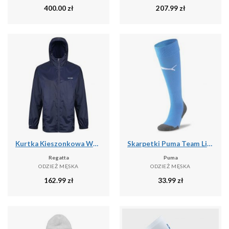
400.00
zł
207.99
zł
Kurtka Kieszonkowa Wodoodporna Męska + Worek Pack It III
Skarpetki Puma Team Liga Core
Regatta
Puma
ODZIEŻ MĘSKA
ODZIEŻ MĘSKA
162.99
zł
33.99
zł