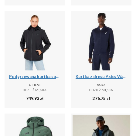
Podgrzewana kurtka softshell
Kurtka z dresu Asics Warm-Up
G-HEAT
ASICS
ODZIEŻ MĘSKA
ODZIEŻ MĘSKA
749.93
zł
276.75
zł