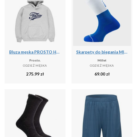
Bluza męska PROSTO Hoodie Aiz
Skarpety do biegania MILLET Intense Crew Socks M
Prosto.
Millet
ODZIEŻ MĘSKA
ODZIEŻ MĘSKA
275.99
zł
69.00
zł