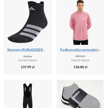
Skarpety RUNxADIZERO 1 Pair
Podkoszulka termoaktywna do sportów zimowych męska SLUSH
Adidas
SIROKO
ODZIEŻ MĘSKA
ODZIEŻ MĘSKA
137.99
zł
136.80
zł