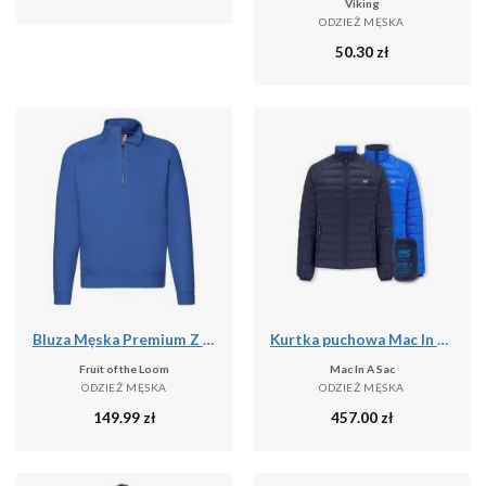
Viking
ODZIEŻ MĘSKA
50.30
zł
Bluza Męska Premium Z Zamkiem Błyskawicznym
Kurtka puchowa Mac In A Sac
Fruit of the Loom
Mac In A Sac
ODZIEŻ MĘSKA
ODZIEŻ MĘSKA
149.99
zł
457.00
zł