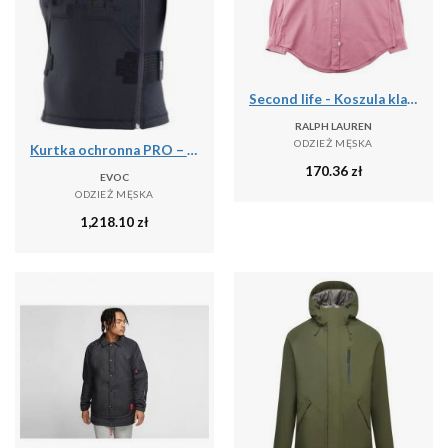
Second life - Koszula klasyczna męska jednolita - Stan bardzo dobry
RALPH LAUREN
ODZIEŻ MĘSKA
Kurtka ochronna PRO – LITESHIELD FLEX
170.36
zł
EVOC
ODZIEŻ MĘSKA
1,218.10
zł