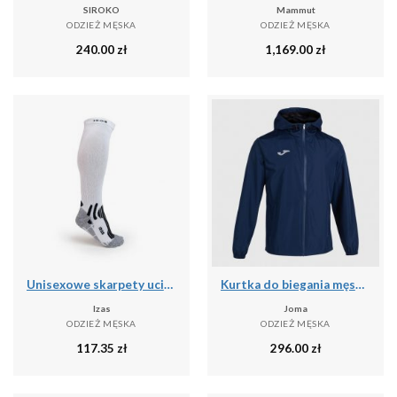
SIROKO
Mammut
ODZIEŻ MĘSKA
ODZIEŻ MĘSKA
240.00
zł
1,169.00
zł
Unisexowe skarpety uciskowe o średnim stopniu ucisku - wysokie skarpety narciars
Kurtka do biegania męska Joma Elite VIII przeciwdeszczowa
Izas
Joma
ODZIEŻ MĘSKA
ODZIEŻ MĘSKA
117.35
zł
296.00
zł