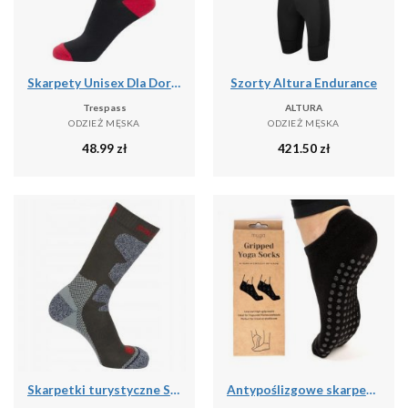
Skarpety Unisex Dla Dorosłych Solace (zestaw 5 Sztuk)
Szorty Altura Endurance
Trespass
ALTURA
ODZIEŻ MĘSKA
ODZIEŻ MĘSKA
48.99
zł
421.50
zł
Skarpetki turystyczne Salomon Exit Outdoor
Antypoślizgowe skarpetki do jogi myga Grip Socks - XL