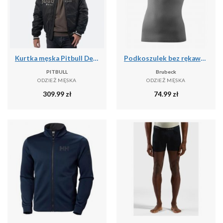
Kurtka męska Pitbull Detroit Baseball
Podkoszulek bez rękawów Brubeck Base Layer Ultra Light 3D
PITBULL
Brubeck
ODZIEŻ MĘSKA
ODZIEŻ MĘSKA
309.99
zł
74.99
zł