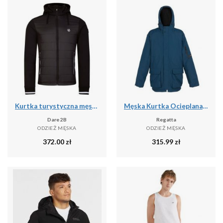
Kurtka turystyczna męska Dare2b Shield softshell
Męska Kurtka Ocieplana Volter
Dare 2B
Regatta
ODZIEŻ MĘSKA
ODZIEŻ MĘSKA
372.00
zł
315.99
zł