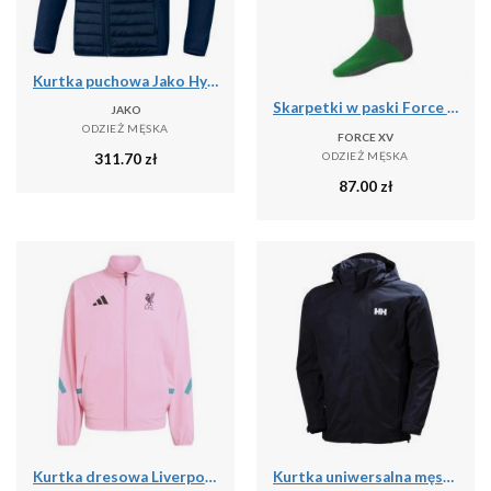
Kurtka puchowa Jako Hybride Corporate
Skarpetki w paski Force XV
JAKO
ODZIEŻ MĘSKA
FORCE XV
ODZIEŻ MĘSKA
311.70
zł
87.00
zł
Kurtka dresowa Liverpool FC ZN.E. 2025/26
Kurtka uniwersalna męska Helly Hansen Dubliner Jacket