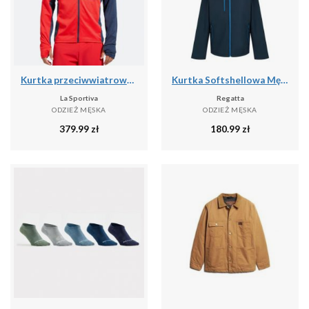
Kurtka przeciwwiatrowa męska La Sportiva True North
Kurtka Softshellowa Męska 2 Warstwy
La Sportiva
Regatta
ODZIEŻ MĘSKA
ODZIEŻ MĘSKA
379.99
zł
180.99
zł