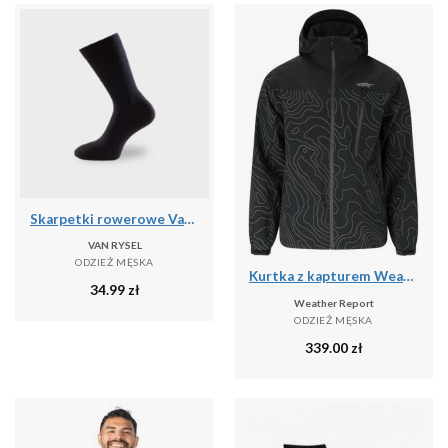
Skarpetki rowerowe Van Rysel 500 zimowe
VAN RYSEL
ODZIEŻ MĘSKA
Kurtka z kapturem Weather Report Delton Aop AWG W-PRO 15000
34.99
zł
Weather Report
ODZIEŻ MĘSKA
339.00
zł