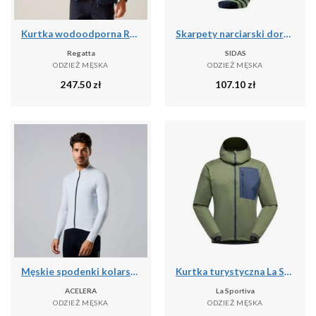
Kurtka wodoodporna Regatta Bayano II
Skarpety narciarski dorosly Sidas Ski Touring LV cienka grubosc
Regatta
SIDAS
ODZIEŻ MĘSKA
ODZIEŻ MĘSKA
247.50
zł
107.10
zł
Męskie spodenki kolarskie do kolarstwa górskiego
Kurtka turystyczna La Sportiva Wall Breeze Stretch
ACELERA
La Sportiva
ODZIEŻ MĘSKA
ODZIEŻ MĘSKA