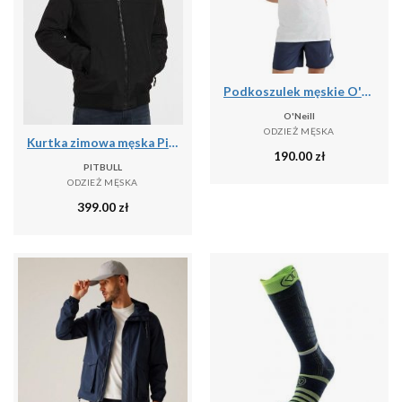
Podkoszulek męskie O'Neill Jack's Base Tanktop
O'Neill
ODZIEŻ MĘSKA
Kurtka zimowa męska Pitbull z kapturem Balboa II
190.00
zł
PITBULL
ODZIEŻ MĘSKA
399.00
zł