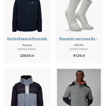
Kurtka Regatta Moutdale
Skarpetki sportowe Boombastic Siroko BBC Amp Gray
Regatta
SIROKO
ODZIEŻ MĘSKA
ODZIEŻ MĘSKA
228.50
zł
47.20
zł