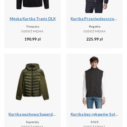
Męska Kurtka Travis DLX
Kurtka Przeciwdeszczowa Męska Lyle IV
Trespass
Regatta
ODZIEŻ MĘSKA
ODZIEŻ MĘSKA
190.99
zł
225.99
zł
Kurtka puchowa Superdry Storm Hybrid
Kurtka bez rękawów Sol's Falcon Bw
Superdry
SOL'S
ODZIEŻ MĘSKA
ODZIEŻ MĘSKA