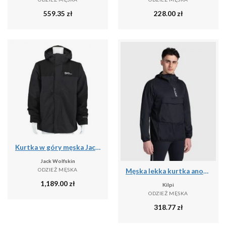
559.35
zł
228.00
zł
Kurtka w góry męska Jack Wolfskin A618586350
Jack Wolfskin
ODZIEŻ MĘSKA
Męska lekka kurtka anorak Kilpi ANORI-M
1,189.00
zł
Kilpi
ODZIEŻ MĘSKA
318.77
zł