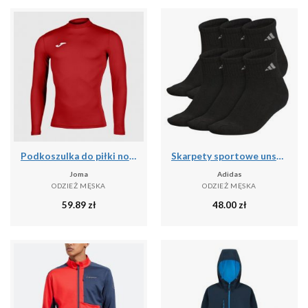
Podkoszulka do piłki nożnej dla dorosłych Joma Brama Academy z długim rękawem
Skarpety sportowe unsex Adidas PER ANKLE AA2321 3-PAK
Joma
Adidas
ODZIEŻ MĘSKA
ODZIEŻ MĘSKA
59.89
zł
48.00
zł