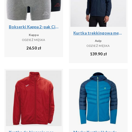
Bokserki Kappa 2-pak Ciemnoszary-Jasnoszary Ciemnoszary/szary St.
Kurtka trekkingowa męska wodoodporna AULP DOLAN rozpinana z kapturem
Kappa
ODZIEŻ MĘSKA
Aulp
ODZIEŻ MĘSKA
26.50
zł
139.90
zł