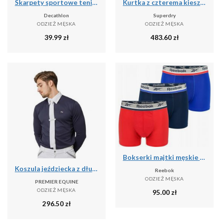
Skarpety sportowe tenis Artengo RS160 niskie 5 par
Kurtka z czterema kieszeniami Superdry
Decathlon
Superdry
ODZIEŻ MĘSKA
ODZIEŻ MĘSKA
39.99
zł
483.60
zł
Bokserki majtki męskie 3 pary REEBOK SHORT SPORTS TRUNK ELIM
Koszula jeździecka z długim rękawem Premier Equine Giulio
Reebok
ODZIEŻ MĘSKA
PREMIER EQUINE
ODZIEŻ MĘSKA
95.00
zł
296.50
zł