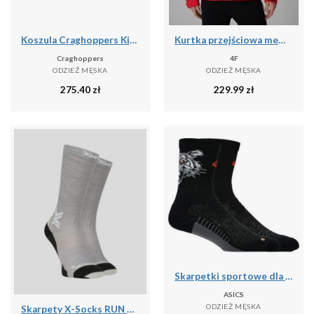
Koszula Craghoppers Kiwi
Kurtka przejściowa membrana 5000 męska 4F 4FWSS26TTJAM1120
Craghoppers
4F
ODZIEŻ MĘSKA
ODZIEŻ MĘSKA
275.40
zł
229.99
zł
Skarpetki sportowe dla dorosłych Performance Run Sock Crew
ASICS
ODZIEŻ MĘSKA
Skarpety X-Socks RUN DISCOVER MERINO CREW G701