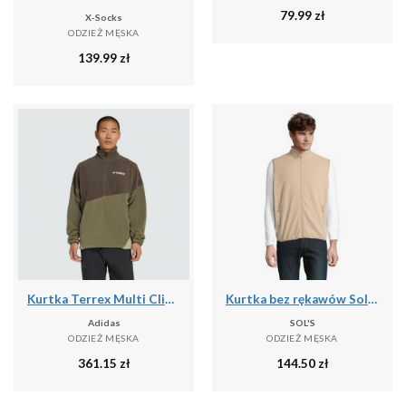
79.99
zł
X-Socks
ODZIEŻ MĘSKA
139.99
zł
Kurtka Terrex Multi Climawarm Fleece
Kurtka bez rękawów Sol's Factor Bw
Adidas
SOL'S
ODZIEŻ MĘSKA
ODZIEŻ MĘSKA
361.15
zł
144.50
zł