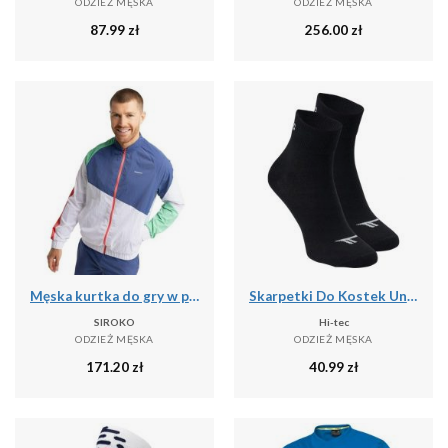
ODZIEŻ MĘSKA
ODZIEŻ MĘSKA
87.99
zł
256.00
zł
Męska kurtka do gry w padla Padel Siroko Backspin Erit
Skarpetki Do Kostek Unisex Dla Dorosłych Chire
SIROKO
Hi-tec
ODZIEŻ MĘSKA
ODZIEŻ MĘSKA
171.20
zł
40.99
zł