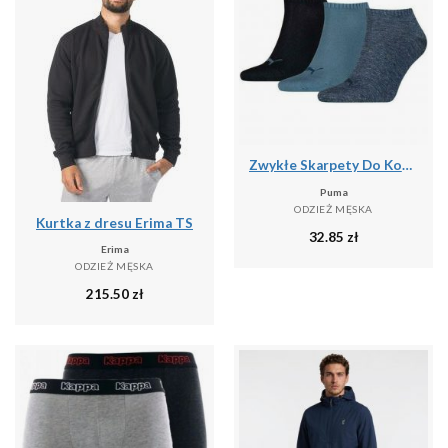
Zwykłe Skarpety Do Kostki Unisex Dla Dorosłych (zestaw 3 Sztuk)
Puma
ODZIEŻ MĘSKA
Kurtka z dresu Erima TS
32.85
zł
Erima
ODZIEŻ MĘSKA
215.50
zł