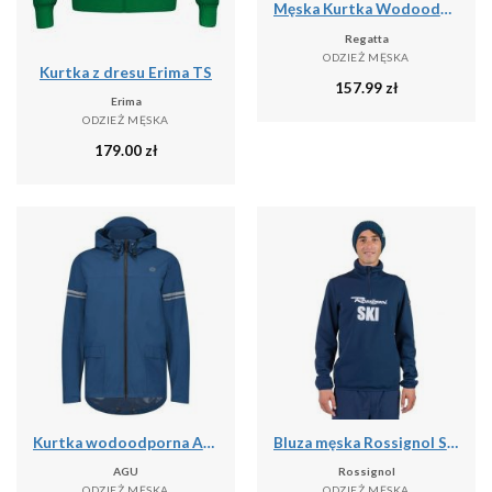
Męska Kurtka Wodoodporna Caspen
Regatta
ODZIEŻ MĘSKA
Kurtka z dresu Erima TS
157.99
zł
Erima
ODZIEŻ MĘSKA
179.00
zł
Kurtka wodoodporna Agu Original Essential
Bluza męska Rossignol Signature Ski Hz Fleece
AGU
Rossignol
ODZIEŻ MĘSKA
ODZIEŻ MĘSKA