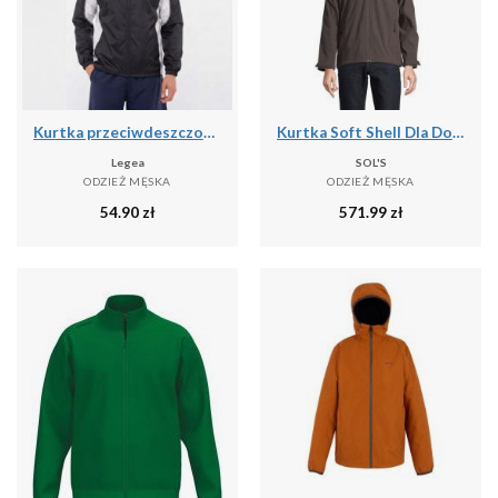
Kurtka przeciwdeszczowa Storm dla mężczyzn do biegania czarno-biała
Kurtka Soft Shell Dla Dorosłych Unisex Falcon 3 W 1
Legea
SOL'S
ODZIEŻ MĘSKA
ODZIEŻ MĘSKA
54.90
zł
571.99
zł