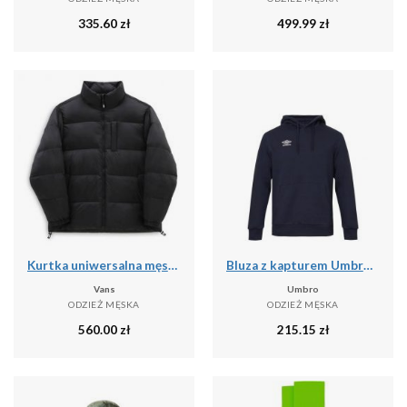
335.60
zł
499.99
zł
Kurtka uniwersalna męska Vans NO Hood Puffer
Bluza z kapturem Umbro pro training
Vans
Umbro
ODZIEŻ MĘSKA
ODZIEŻ MĘSKA
560.00
zł
215.15
zł