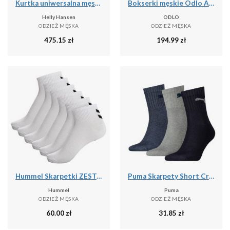
Kurtka uniwersalna męska Helly Hansen Hp Fleece
Bokserki męskie Odlo ACTIVE F-DRY GRAPHIC 2 PACK
Helly Hansen
ODLO
ODZIEŻ MĘSKA
ODZIEŻ MĘSKA
475.15
zł
194.99
zł
Hummel Skarpetki ZESTAW 6-Pack Z SZEWRONAMI MID CUT
Puma Skarpety Short Crew 3-Pak 90611058
Hummel
Puma
ODZIEŻ MĘSKA
ODZIEŻ MĘSKA
60.00
zł
31.85
zł