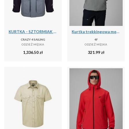
KURTKA - SZTORMIAK C4S BERGEN II CARBON/GRAFIT [M]
Kurtka trekkingowa membrana 10000 męska 4F 4FRSS26TTJAM1269
CRAZY 4 SAILING
4F
ODZIEŻ MĘSKA
ODZIEŻ MĘSKA
1,336.50
zł
321.99
zł