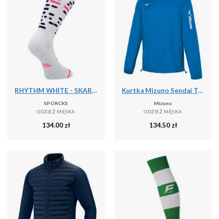
RHYTHM WHITE - SKARPETKI DO BIEGANIA
Kurtka Mizuno Sendai Trad
SPORCKS
Mizuno
ODZIEŻ MĘSKA
ODZIEŻ MĘSKA
134.00
zł
134.50
zł