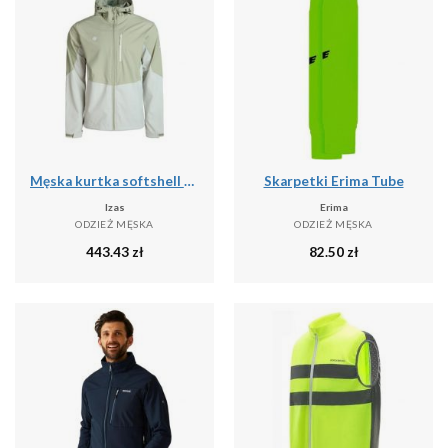
Męska kurtka softshell LANETTE M, wodoodporna, wiatroszczelna i termiczna z tech
Skarpetki Erima Tube
Izas
Erima
ODZIEŻ MĘSKA
ODZIEŻ MĘSKA
443.43
zł
82.50
zł