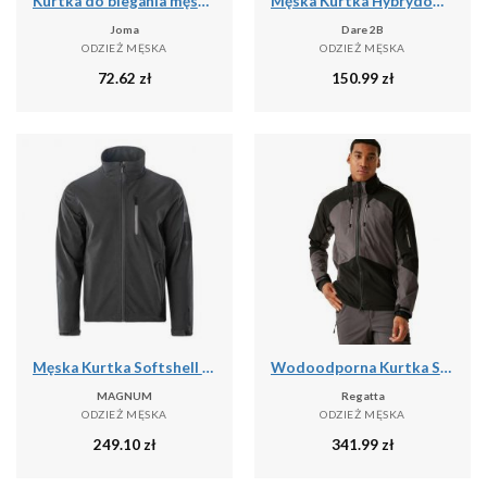
Kurtka do biegania męska Joma Iris przeciwdeszczowa
Męska Kurtka Hybrydowa Torrek
Joma
Dare 2B
ODZIEŻ MĘSKA
ODZIEŻ MĘSKA
72.62
zł
150.99
zł
Męska Kurtka Softshell 2.0 Deer
Wodoodporna Kurtka Stretch Shell Dla Dorosłych Unisex
MAGNUM
Regatta
ODZIEŻ MĘSKA
ODZIEŻ MĘSKA
249.10
zł
341.99
zł