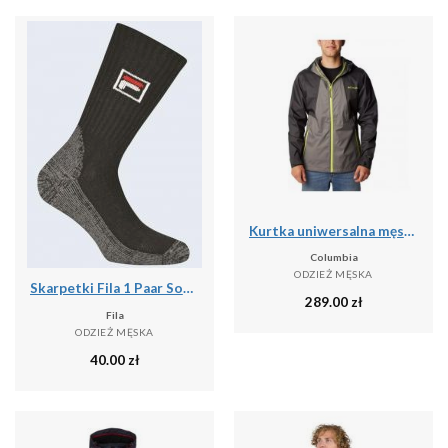
Kurtka uniwersalna męska Columbia Inner Limits Ii Jacket
Columbia
ODZIEŻ MĘSKA
Skarpetki Fila 1 Paar Sock Black 39-42
289.00
zł
Fila
ODZIEŻ MĘSKA
40.00
zł