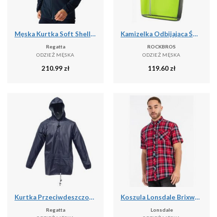
Męska Kurtka Soft Shell Mountdale
Kamizelka Odbijająca Światło z Poliestru Kurtka Bezpieczeństwa Nocna
Regatta
ROCKBROS
ODZIEŻ MĘSKA
ODZIEŻ MĘSKA
210.99
zł
119.60
zł
Kurtka Przeciwdeszczowa Męska Stormbreak
Koszula Lonsdale Brixworth
Regatta
Lonsdale