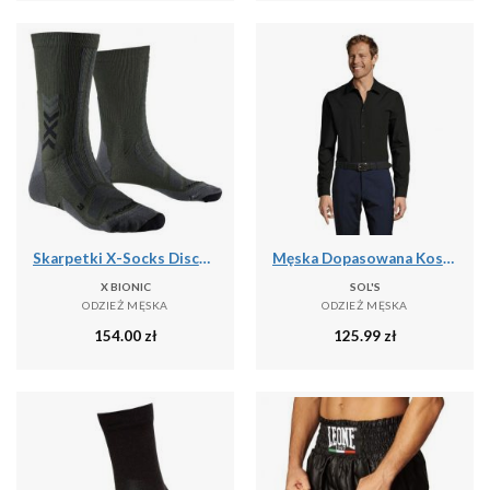
Skarpetki X-Socks Discover Crew
Męska Dopasowana Koszula Baltimore
X BIONIC
SOL'S
ODZIEŻ MĘSKA
ODZIEŻ MĘSKA
154.00
zł
125.99
zł