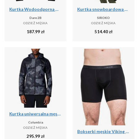
Kurtka Wodoodporna Męska Switch Out II
Kurtka snowboardowa męska W6 Bruson
Dare 2B
SIROKO
ODZIEŻ MĘSKA
ODZIEŻ MĘSKA
187.99
zł
514.40
zł
Kurtka uniwersalna męska Columbia Inner Limits Iii
Columbia
ODZIEŻ MĘSKA
Bokserki męskie Viking Bamboo Lockness, z włóknem bambusowym
295.99
zł