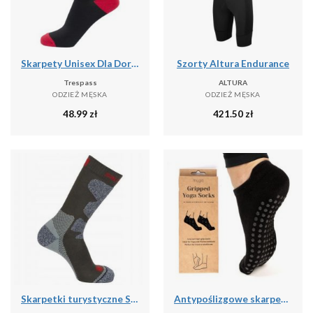
Skarpety Unisex Dla Dorosłych Solace (zestaw 5 Sztuk)
Szorty Altura Endurance
Trespass
ALTURA
ODZIEŻ MĘSKA
ODZIEŻ MĘSKA
48.99
zł
421.50
zł
Skarpetki turystyczne Salomon Exit Outdoor
Antypoślizgowe skarpetki do jogi myga Grip Socks - XL