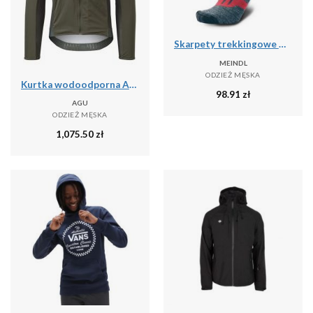
Skarpety trekkingowe męskie Meindl MT6 Lady z wełną Merino
MEINDL
ODZIEŻ MĘSKA
Kurtka wodoodporna Agu Polartec Alpha Performance
98.91
zł
AGU
ODZIEŻ MĘSKA
1,075.50
zł