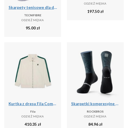
ODZIEŻ MĘSKA
Skarpety tenisowe dla dorosłych 3pak Tecnifibre High Cut Classic Socks 3P
197.50
zł
TECNIFIBRE
ODZIEŻ MĘSKA
95.00
zł
Kurtka z dresu Fila Como Relaxed
Skarpetki kompresyjne do jazdy na rowerze antybakteryjne oddychające
Fila
ROCKBROS
ODZIEŻ MĘSKA
ODZIEŻ MĘSKA
410.35
zł
84.96
zł