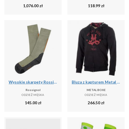
1,076.00
zł
118.99
zł
Wysokie skarpety Rossignol Sidelhorn
Bluza z kapturem Metal Boxe M
Rossignol
METAL BOXE
ODZIEŻ MĘSKA
ODZIEŻ MĘSKA
145.00
zł
266.50
zł