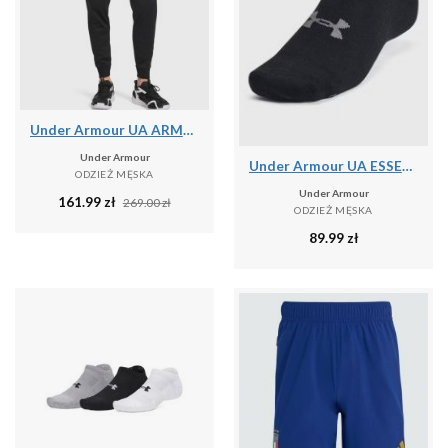
Under Armour UA ARMOUR FLEECE JOGGERS Spodnie męskie
Under Armour
Under Armour UA ESSENTIAL NO SHOW 6PK Skarpety uniseks
ODZIEŻ MĘSKA
Under Armour
161.99
zł
269.00
zł
ODZIEŻ MĘSKA
89.99
zł