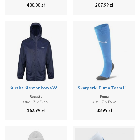
400.00
zł
207.99
zł
Kurtka Kieszonkowa Wodoodporna Męska + Worek Pack It III
Skarpetki Puma Team Liga Core
Regatta
Puma
ODZIEŻ MĘSKA
ODZIEŻ MĘSKA
162.99
zł
33.99
zł