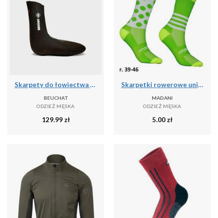
Skarpety do łowiectwa podwodnego Beuchat Sirocco Elite 3 mm
Skarpetki rowerowe unisex madani Parrot
BEUCHAT
MADANI
ODZIEŻ MĘSKA
ODZIEŻ MĘSKA
129.99
zł
5.00
zł