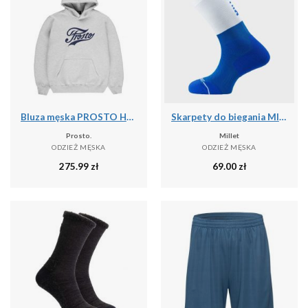
Bluza męska PROSTO Hoodie Aiz
Skarpety do biegania MILLET Intense Crew Socks M
Prosto.
Millet
ODZIEŻ MĘSKA
ODZIEŻ MĘSKA
275.99
zł
69.00
zł