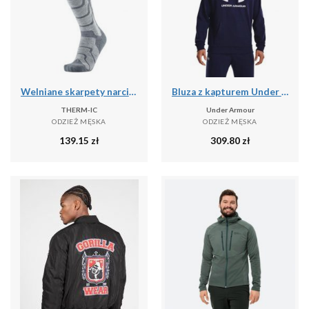
Welniane skarpety narciarski czlowiek Therm-ic Ski Warm wysokosc kolana
Bluza z kapturem Under Armour Rival Fleece, Mężczyźni
THERM-IC
Under Armour
ODZIEŻ MĘSKA
ODZIEŻ MĘSKA
139.15
zł
309.80
zł