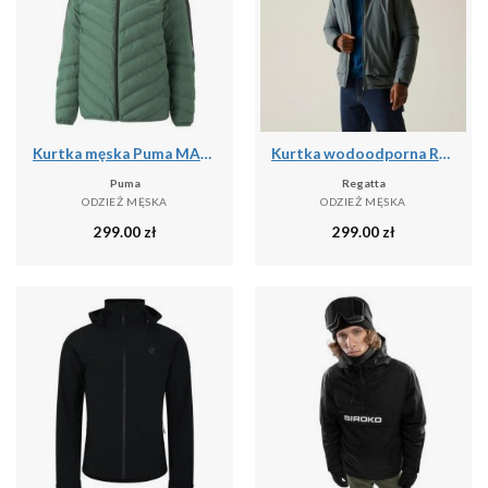
Kurtka męska Puma MAPF1 MT7 ECOLITE DOWN
Kurtka wodoodporna Regatta Winsar
Puma
Regatta
ODZIEŻ MĘSKA
ODZIEŻ MĘSKA
299.00
zł
299.00
zł