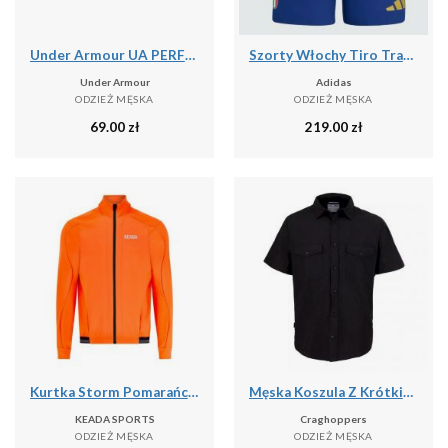
Under Armour UA PERFORMANCE COTTON 3PK NS Skarpetki unisex
Szorty Włochy Tiro Travel
Under Armour
Adidas
ODZIEŻ MĘSKA
ODZIEŻ MĘSKA
69.00
zł
219.00
zł
Kurtka Storm Pomarańczowa – Męska Termiczna Kurtka Kolarska
Męska Koszula Z Krótkim Rękawem Expert Kiwi
KEADA SPORTS
Craghoppers
ODZIEŻ MĘSKA
ODZIEŻ MĘSKA