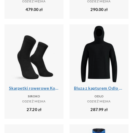
ODZIEŻ MĘSKA
ODZIEŻ MĘSKA
479.00
zł
290.00
zł
Skarpetki rowerowe Kolarstwo Siroko Core Lofoten
Bluza z kapturem Odlo Mid layer hoody CUBIC
SIROKO
ODLO
ODZIEŻ MĘSKA
ODZIEŻ MĘSKA
27.20
zł
287.99
zł