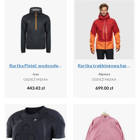
Kurtka Piniel: wodoodporna, oddychająca i wiatroszczelna na deszczowe przygody
Kurtka trekkingowa hardshell męska Alpinus Besso
Izas
Alpinus
ODZIEŻ MĘSKA
ODZIEŻ MĘSKA
443.43
zł
699.00
zł