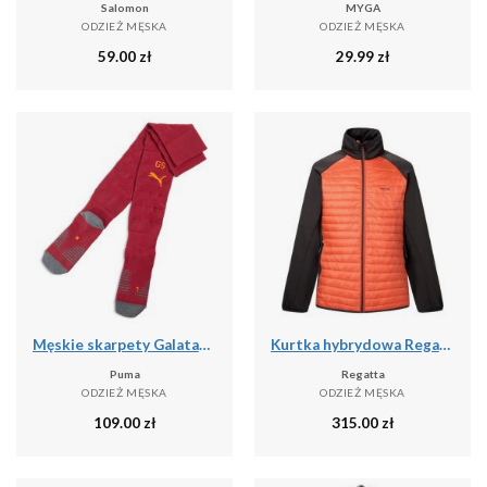
Salomon
MYGA
ODZIEŻ MĘSKA
ODZIEŻ MĘSKA
59.00
zł
29.99
zł
Męskie skarpety Galatasaray SK 25/26 PUMA
Kurtka hybrydowa Regatta Clumber
Puma
Regatta
ODZIEŻ MĘSKA
ODZIEŻ MĘSKA
109.00
zł
315.00
zł