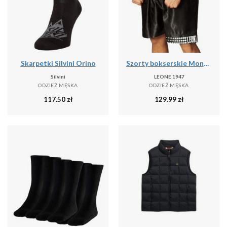
Skarpetki Silvini Orino
Szorty bokserskie Montana Pantaloncino
Silvini
LEONE 1947
ODZIEŻ MĘSKA
ODZIEŻ MĘSKA
117.50
zł
129.99
zł