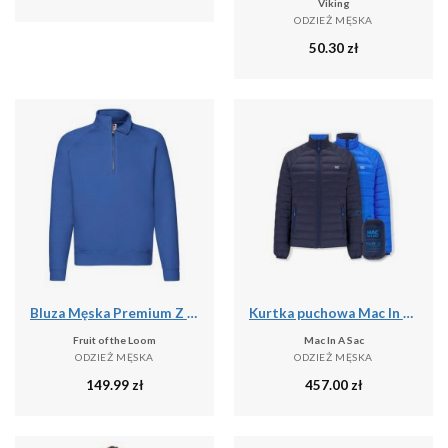
Viking
ODZIEŻ MĘSKA
50.30
zł
Bluza Męska Premium Z Zamkiem Błyskawicznym
Kurtka puchowa Mac In A Sac
Fruit of the Loom
Mac In A Sac
ODZIEŻ MĘSKA
ODZIEŻ MĘSKA
149.99
zł
457.00
zł