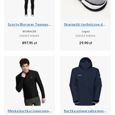
Szorty Bioracer Tempest Protect Pixel
Skarpetki techniczne do treningu Ghost - 5 par wielokolorowych
BIORACER
Legea
ODZIEŻ MĘSKA
ODZIEŻ MĘSKA
897.95
zł
29.90
zł
Męska kurtka rowerowa softshell Kolarstwo Siroko J1 Furkapass
Kurtka uniwersalna męska Mammut Treeline Light Hs