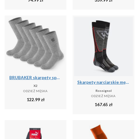
BRUBAKER skarpety sportowe 6 par unisex oddychające retro - Szary
Skarpety narciarskie męskie Rossignol High Speed
X2
Rossignol
ODZIEŻ MĘSKA
ODZIEŻ MĘSKA
122.99
zł
167.65
zł