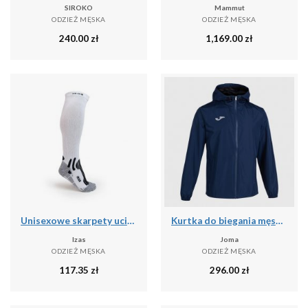
SIROKO
Mammut
ODZIEŻ MĘSKA
ODZIEŻ MĘSKA
240.00
zł
1,169.00
zł
Unisexowe skarpety uciskowe o średnim stopniu ucisku - wysokie skarpety narciars
Kurtka do biegania męska Joma Elite VIII przeciwdeszczowa
Izas
Joma
ODZIEŻ MĘSKA
ODZIEŻ MĘSKA
117.35
zł
296.00
zł