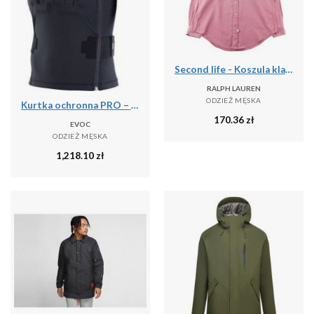
Second life - Koszula klasyczna męska jednolita - Stan bardzo dobry
RALPH LAUREN
ODZIEŻ MĘSKA
Kurtka ochronna PRO – LITESHIELD FLEX
170.36
zł
EVOC
ODZIEŻ MĘSKA
1,218.10
zł