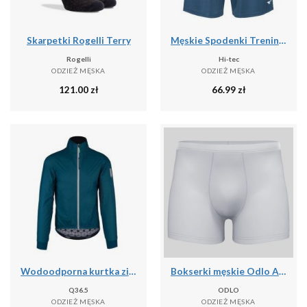
Skarpetki Rogelli Terry
Męskie Spodenki Treningowe Hisam
Rogelli
Hi-tec
ODZIEŻ MĘSKA
ODZIEŻ MĘSKA
121.00
zł
66.99
zł
Wodoodporna kurtka zimowa Q36.5 Adventure
Bokserki męskie Odlo ACTIVE F-DRyIGHT ECO
Q36.5
ODLO
ODZIEŻ MĘSKA
ODZIEŻ MĘSKA