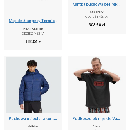
Kurtka puchowa bez rękawów Superdry Fuji Lite
Superdry
ODZIEŻ MĘSKA
Męskie Skarpety Termiczne - 4 Pary - Czarne
308.50
zł
HEAT KEEPER
ODZIEŻ MĘSKA
182.06
zł
Puchowa ocieplana kurtka Essentials Highloft
Podkoszulek męskie Vans X Curren X Knost
Adidas
Vans