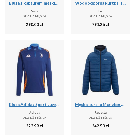
Bluza z kapturem męskie Vans Athletic
Wodoodporna kurtka Izas Neo
Vans
Izas
ODZIEŻ MĘSKA
ODZIEŻ MĘSKA
290.00
zł
791.26
zł
Bluza Adidas Sport Juve Tr Top Dorosłych
Męska kurtka Marizion z kapturem
Adidas
Regatta
ODZIEŻ MĘSKA
ODZIEŻ MĘSKA
323.99
zł
342.50
zł