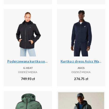
Podgrzewana kurtka softshell
Kurtka z dresu Asics Warm-Up
G-HEAT
ASICS
ODZIEŻ MĘSKA
ODZIEŻ MĘSKA
749.93
zł
276.75
zł