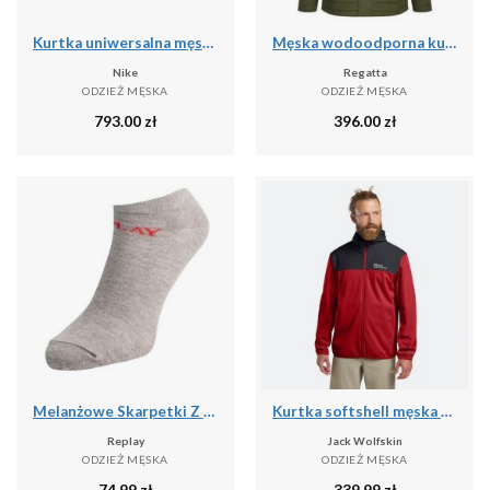
Kurtka uniwersalna męska Nike Kyrie Protect
Męska wodoodporna kurtka Slyvan
Nike
Regatta
ODZIEŻ MĘSKA
ODZIEŻ MĘSKA
793.00
zł
396.00
zł
Melanżowe Skarpetki Z Logo Dla Dorosłych Unisex (zestaw 3 Sztuk)
Kurtka softshell męska Jack Wolfskin Feldberg Hoody
Replay
Jack Wolfskin
ODZIEŻ MĘSKA
ODZIEŻ MĘSKA
74.99
zł
339.99
zł