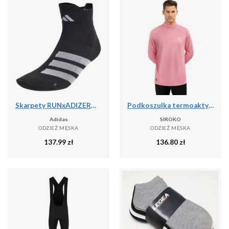
Skarpety RUNxADIZERO 1 Pair
Podkoszulka termoaktywna do sportów zimowych męska SLUSH
Adidas
SIROKO
ODZIEŻ MĘSKA
ODZIEŻ MĘSKA
137.99
zł
136.80
zł