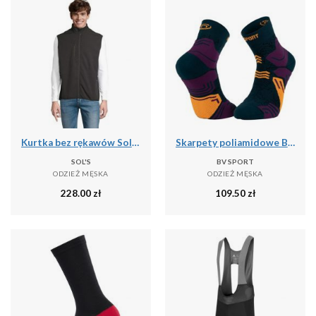
Kurtka bez rękawów Sol's Falcon Bw
Skarpety poliamidowe BV Sport GR Mid
SOL'S
BV SPORT
ODZIEŻ MĘSKA
ODZIEŻ MĘSKA
228.00
zł
109.50
zł