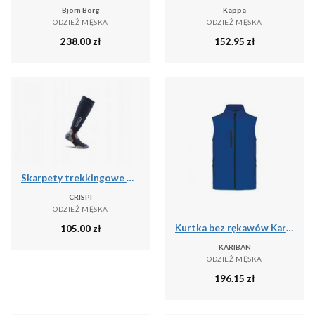
Björn Borg
Kappa
ODZIEŻ MĘSKA
ODZIEŻ MĘSKA
238.00
zł
152.95
zł
Skarpety trekkingowe Crispi Calza Pro
CRISPI
ODZIEŻ MĘSKA
Kurtka bez rękawów Kariban
105.00
zł
KARIBAN
ODZIEŻ MĘSKA
196.15
zł