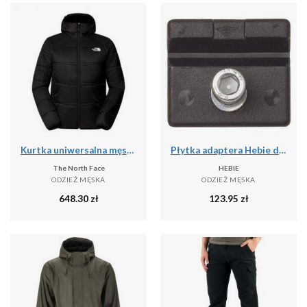
Kurtka uniwersalna męska The North Face Quest Ins
Płytka adaptera Hebie do podwójnej stopki
The North Face
HEBIE
ODZIEŻ MĘSKA
ODZIEŻ MĘSKA
648.30
zł
123.95
zł