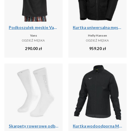
Podkoszulek męskie Vans X Curren X Knost
Kurtka uniwersalna męska Helly Hansen Chill 3.0
Vans
Helly Hansen
ODZIEŻ MĘSKA
ODZIEŻ MĘSKA
290.00
zł
959.20
zł
Skarpety rowerowe odblaskowe unisex antybakteryjne
Kurtka wodoodporna Mizuno RB