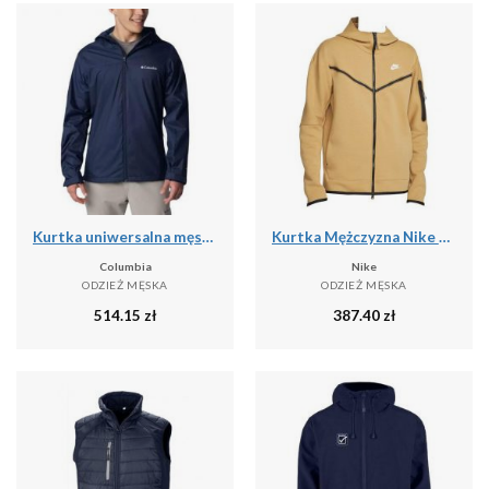
Kurtka uniwersalna męska Columbia Inner Limits Iii
Kurtka Mężczyzna Nike Tech Fleece Full Zip beżowy
Columbia
Nike
ODZIEŻ MĘSKA
ODZIEŻ MĘSKA
514.15
zł
387.40
zł