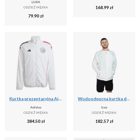
LUXA
168.99
zł
ODZIEŻ MĘSKA
79.90
zł
Kurtka prezentacyjna Ajax Amsterdam 2025/26
Wodoodporna kurtka do biegania Izas Brezel II
Adidas
Izas
ODZIEŻ MĘSKA
ODZIEŻ MĘSKA
384.50
zł
182.57
zł