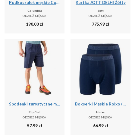
Podkoszulek męskie Columbia Graphic Casual
Kurtka JOTT DELHI Żółty
Columbia
Jott
ODZIEŻ MĘSKA
ODZIEŻ MĘSKA
190.00
zł
775.99
zł
Spodenki turystyczne męskie Rip Curl Travellers Walkshort granatowe CWADD9 28
Bokserki Męskie Roixo (zestaw 2 Sztuk)
Rip Curl
Hi-tec
ODZIEŻ MĘSKA
ODZIEŻ MĘSKA
57.99
zł
66.99
zł