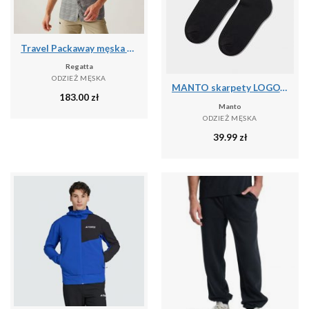
Travel Packaway męska koszula z krótkim rękawem
Regatta
ODZIEŻ MĘSKA
MANTO skarpety LOGOTYPE 25 czarne
183.00
zł
Manto
ODZIEŻ MĘSKA
39.99
zł