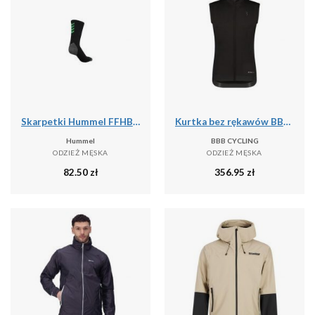
Skarpetki Hummel FFHB Pro
Kurtka bez rękawów BBB Cycling Triguard
Hummel
BBB CYCLING
ODZIEŻ MĘSKA
ODZIEŻ MĘSKA
82.50
zł
356.95
zł