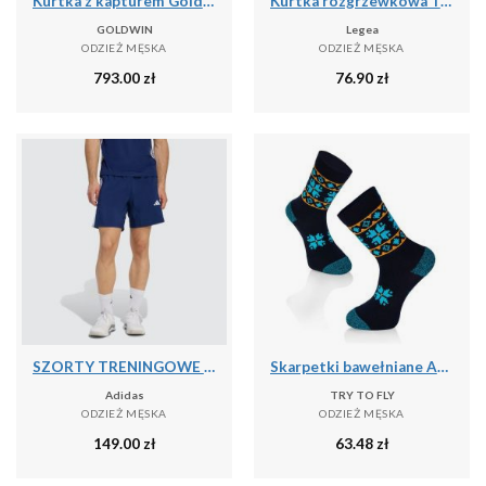
Kurtka z kapturem Goldwin Tonalith
Kurtka rozgrzewkowa Turcja niebiesko-biała
GOLDWIN
Legea
ODZIEŻ MĘSKA
ODZIEŻ MĘSKA
793.00
zł
76.90
zł
SZORTY TRENINGOWE WORKOUT ESSENTIALS BASE 3 STRIPES WOVEN
Skarpetki bawełniane Active Lifestyle Skarpetki ETHNO Granatowe
Adidas
TRY TO FLY
ODZIEŻ MĘSKA
ODZIEŻ MĘSKA
149.00
zł
63.48
zł