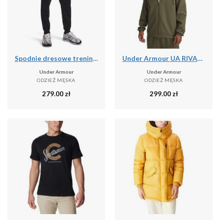
Spodnie dresowe treningowe męskie Under Armour Tricot Jogger (1290261-001)
Under Armour UA RIVAL WVN WINDBREAKER Kurtka męska
Under Armour
Under Armour
ODZIEŻ MĘSKA
ODZIEŻ MĘSKA
279.00
zł
299.00
zł