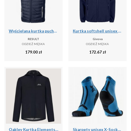
Wyściełana kurtka puchowa z recyklingu Result Black Compass
Kurtka softshell unisex Givova Kurtka niebieska
RESULT
Givova
ODZIEŻ MĘSKA
ODZIEŻ MĘSKA
179.00
zł
172.67
zł
Oakley Kurtka Elements Shell 2.0 Foa406090-02E
Skarpety unisex X-Socks TRAILRUN DISCOVER ANKLE MINERAL BLUE/X BLACK A016