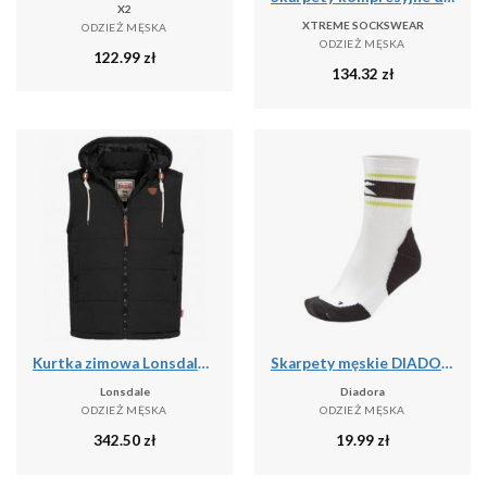
X2
XTREME SOCKSWEAR
ODZIEŻ MĘSKA
ODZIEŻ MĘSKA
122.99
zł
134.32
zł
Kurtka zimowa Lonsdale Polmear
Skarpety męskie DIADORA SOCKS
Lonsdale
Diadora
ODZIEŻ MĘSKA
ODZIEŻ MĘSKA
342.50
zł
19.99
zł