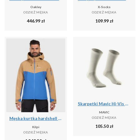
Oakley
X-Socks
ODZIEŻ MĘSKA
ODZIEŻ MĘSKA
446.99
zł
109.99
zł
Skarpetki Mavic Hi-Vis High
MAVIC
ODZIEŻ MĘSKA
Męska kurtka hardshell Kilpi TRINITY-M
105.50
zł
Kilpi
ODZIEŻ MĘSKA