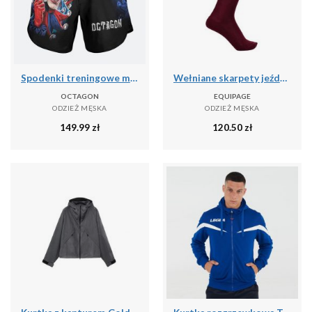
Spodenki treningowe męskie Octagon Joker MMA
Wełniane skarpety jeździeckie Equipage Geline
OCTAGON
EQUIPAGE
ODZIEŻ MĘSKA
ODZIEŻ MĘSKA
149.99
zł
120.50
zł