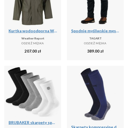
Kurtka wodoodporna Weather Report Torsten
Spodnie myśliwskie męskie Tagart Enduro 2 Ripstop wygodne bojówki
Weather Report
TAGART
ODZIEŻ MĘSKA
ODZIEŻ MĘSKA
207.00
zł
389.00
zł
BRUBAKER skarpety sportowe 6 par unisex oddychające retro - Mix kolorów
Skarpety kompresyjne do biegania Xtreme, 2 par, Multi Niebieski