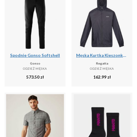
Spodnie Gonso Softshell
Męska Kurtka Kieszonkowa + Worek Pack It III
Gonso
Regatta
ODZIEŻ MĘSKA
ODZIEŻ MĘSKA
573.50
zł
162.99
zł