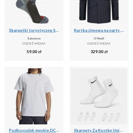
Skarpetki turystyczne Salomon Exit Outdoor
Kurtka zimowa na narty i snowboard męska O'Neill 10K/10K
Salomon
O'Neill
ODZIEŻ MĘSKA
ODZIEŻ MĘSKA
59.00
zł
329.00
zł
Podkoszulek męskie DC Shoes 1994 Short Sleeve Knit
Skarpety Za Kostkę Unisex Dla Dorosłych (zestaw 6 Sztuk)