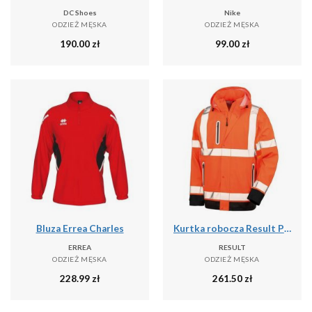
DC Shoes
Nike
ODZIEŻ MĘSKA
ODZIEŻ MĘSKA
190.00
zł
99.00
zł
Bluza Errea Charles
Kurtka robocza Result Prism PU Safe & Dry
ERREA
RESULT
ODZIEŻ MĘSKA
ODZIEŻ MĘSKA
228.99
zł
261.50
zł