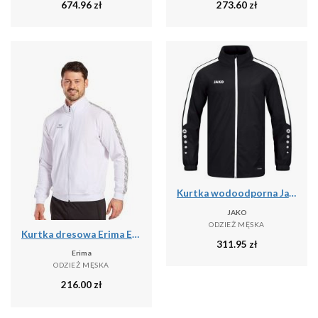
674.96
zł
273.60
zł
Kurtka wodoodporna Jako Power
JAKO
ODZIEŻ MĘSKA
Kurtka dresowa Erima Essential Team
311.95
zł
Erima
ODZIEŻ MĘSKA
216.00
zł