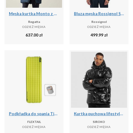
Męska kurtka Monto z wyściełaniem
Bluza męska Rossignol Signature Ski Hz Fleece
Regatta
Rossignol
ODZIEŻ MĘSKA
ODZIEŻ MĘSKA
637.00
zł
499.99
zł
Podkładka do spania Tiny R03 AVS | Materac kempingowy | R Value 3.0
Kurtka puchowa lifestyle męska Barent
FLEXTAIL
SIROKO
ODZIEŻ MĘSKA
ODZIEŻ MĘSKA