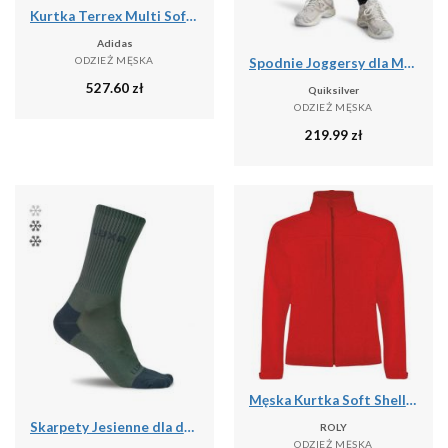
Kurtka Terrex Multi Softshell
Adidas
ODZIEŻ MĘSKA
Spodnie Joggersy dla Mężczyzn SALT WATER
527.60
zł
Quiksilver
ODZIEŻ MĘSKA
219.99
zł
Męska Kurtka Soft Shell Rudolph
Skarpety Jesienne dla dorosłych LUXA Finest
ROLY
ODZIEŻ MĘSKA