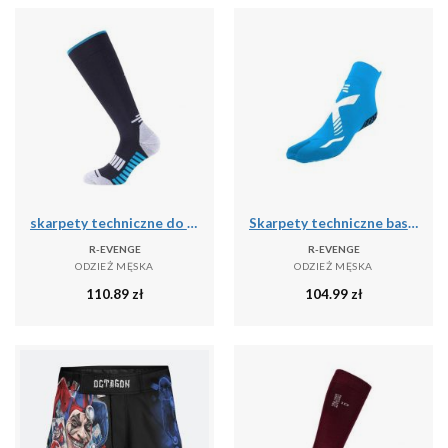
skarpety techniczne do biegania dla dorosłych długie, czarny
Skarpety techniczne basenowe jednopalcowe dla dorosłych, jasnoniebieskim białym
R-EVENGE
R-EVENGE
ODZIEŻ MĘSKA
ODZIEŻ MĘSKA
110.89
zł
104.99
zł