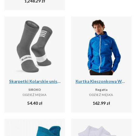
1,248.29
zł
Skarpetki Kolarskie unisex SIROKO S1 Grey Saas
Kurtka Kieszonkowa Wodoodporna Męska + Worek Pack It III
SIROKO
Regatta
ODZIEŻ MĘSKA
ODZIEŻ MĘSKA
54.40
zł
162.99
zł