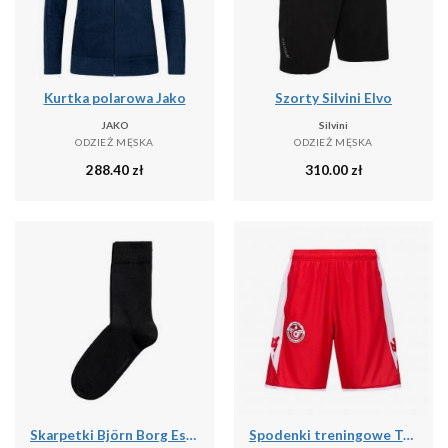
Kurtka polarowa Jako
Szorty Silvini Elvo
JAKO
Silvini
ODZIEŻ MĘSKA
ODZIEŻ MĘSKA
288.40
zł
310.00
zł
Skarpetki Björn Borg Essential (x10)
Spodenki treningowe Tunisie Ahora Pro 7 2024