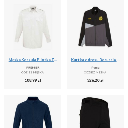
Męska Koszula Pilotka Z Długim Rękawem
Kurtka z dresu Borussia Dortmund 2023/24
PREMIER
Puma
ODZIEŻ MĘSKA
ODZIEŻ MĘSKA
108.99
zł
326.20
zł