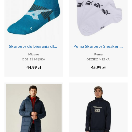
Skarpety do biegania dla dorosłych Mizuno DryLite Race Mid
Puma Skarpety Sneaker 93531502
Mizuno
Puma
ODZIEŻ MĘSKA
ODZIEŻ MĘSKA
44.99
zł
45.99
zł