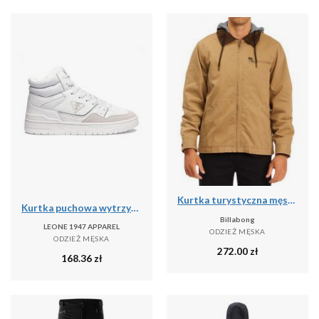
Kurtka turystyczna męska Billabong Barlow przejściowa
Kurtka puchowa wytrzymały na co dzień na siłownię
Billabong
LEONE 1947 APPAREL
ODZIEŻ MĘSKA
ODZIEŻ MĘSKA
272.00
zł
168.36
zł