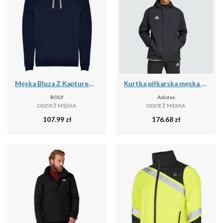
Męska Bluza Z Kapturem Urban
Kurtka piłkarska męska Adidas Entrada 22 All-Weather
ROLY
Adidas
ODZIEŻ MĘSKA
ODZIEŻ MĘSKA
107.99
zł
176.68
zł