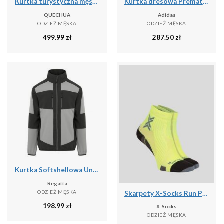
Kurtka turystyczna męska zimowa Quechua NH500 3w1 mountain -10°C wodoodporna
Kurtka dresowa Prematch Real Madrid 2025/26
QUECHUA
Adidas
ODZIEŻ MĘSKA
ODZIEŻ MĘSKA
499.99
zł
287.50
zł
Kurtka Softshellowa Unisex Dla Dorosłych 2 Warstwy
Regatta
ODZIEŻ MĘSKA
Skarpety X-Socks Run Perform Ankle
198.99
zł
X-Socks
ODZIEŻ MĘSKA