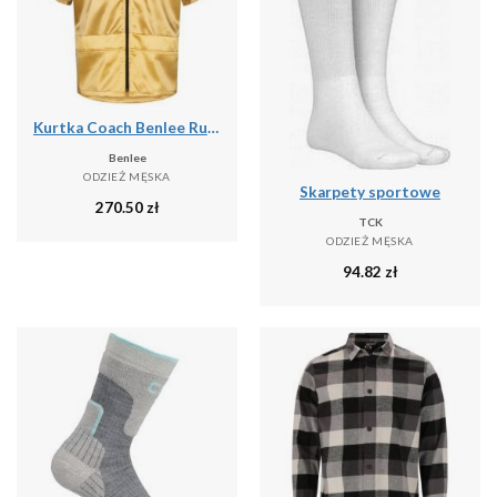
Kurtka Coach Benlee Rutland
Benlee
ODZIEŻ MĘSKA
Skarpety sportowe
270.50
zł
TCK
ODZIEŻ MĘSKA
94.82
zł