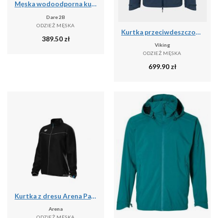
Męska wodoodporna kurtka Breathe Out
Dare 2B
ODZIEŻ MĘSKA
Kurtka przeciwdeszczowa męska Viking Trek Pro 2.5
389.50
zł
Viking
ODZIEŻ MĘSKA
699.90
zł
Kurtka z dresu Arena Panel
Arena
ODZIEŻ MĘSKA