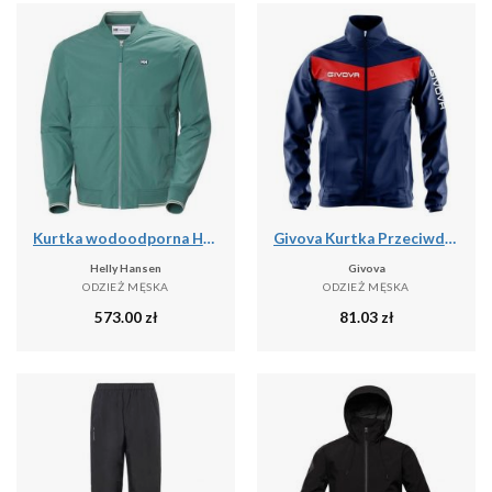
Kurtka wodoodporna Helly Hansen Marine
Givova Kurtka Przeciwdeszczowa Niebieska - 2XL - Wodoodporna
Helly Hansen
Givova
ODZIEŻ MĘSKA
ODZIEŻ MĘSKA
573.00
zł
81.03
zł