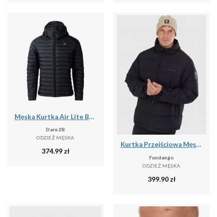
Męska Kurtka Air Lite Baffled Padded Jacket
Dare 2B
ODZIEŻ MĘSKA
Kurtka Przejściowa Męska Fundango Winton
374.99
zł
Fundango
ODZIEŻ MĘSKA
399.90
zł