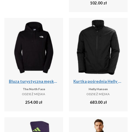
102.00
zł
Bluza turystyczna męska The North Face M Simple Dome Hoodie
Kurtka pośrednia Helly Hansen Crew 2
The North Face
Helly Hansen
ODZIEŻ MĘSKA
ODZIEŻ MĘSKA
254.00
zł
683.00
zł