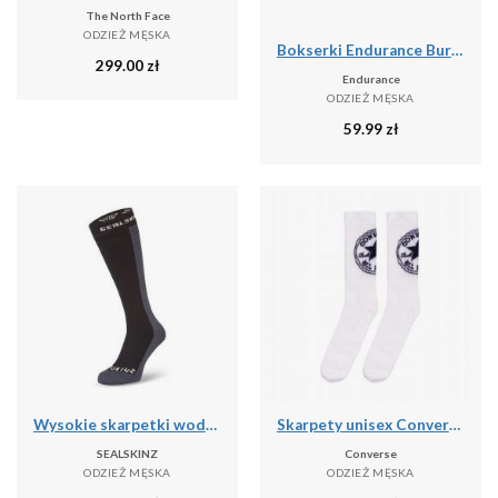
The North Face
ODZIEŻ MĘSKA
Bokserki Endurance Burke (x3)
299.00
zł
Endurance
ODZIEŻ MĘSKA
59.99
zł
Wysokie skarpetki wodoodporne Sealskinz Worstead
Skarpety unisex Converse 2 pak
SEALSKINZ
Converse
ODZIEŻ MĘSKA
ODZIEŻ MĘSKA