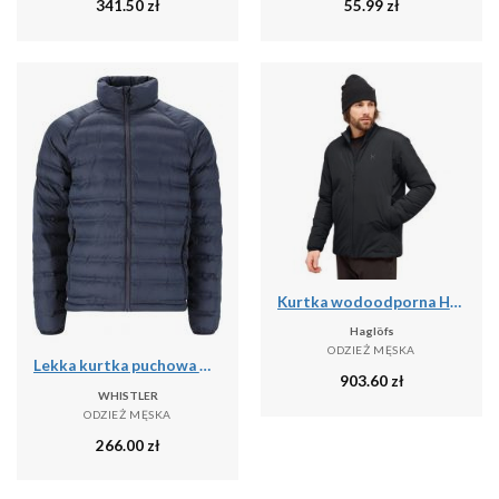
341.50
zł
55.99
zł
Kurtka wodoodporna Haglöfs Mimic Alert
Haglöfs
ODZIEŻ MĘSKA
Lekka kurtka puchowa Whistler Froze
903.60
zł
WHISTLER
ODZIEŻ MĘSKA
266.00
zł