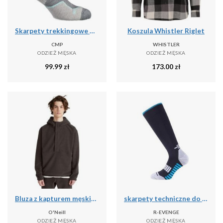
Skarpety trekkingowe CMP WOOL MID
Koszula Whistler Riglet
CMP
WHISTLER
ODZIEŻ MĘSKA
ODZIEŻ MĘSKA
99.99
zł
173.00
zł
Bluza z kapturem męskie O'Neill Hz Hoodie Fleece
skarpety techniczne do biegania dla dorosłych długie, czarny
O'Neill
R-EVENGE
ODZIEŻ MĘSKA
ODZIEŻ MĘSKA