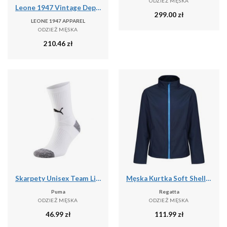
ODZIEŻ MĘSKA
Leone 1947 Vintage Dept. Męska koszula flanelowa z dużym nadrukiem logo
299.00
zł
LEONE 1947 APPAREL
ODZIEŻ MĘSKA
210.46
zł
Skarpety Unisex Team Liga Dla Dorosłych
Męska Kurtka Soft Shell Ablaze Printable
Puma
Regatta
ODZIEŻ MĘSKA
ODZIEŻ MĘSKA
46.99
zł
111.99
zł