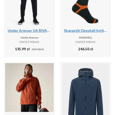
Under Armour UA RIVAL TERRY JOGGER Spodnie dresowe męskie
Skarpetki Dexshell hytherm pro
Under Armour
DEXSHELL
ODZIEŻ MĘSKA
ODZIEŻ MĘSKA
135.99
zł
246.50
zł
269.00
zł