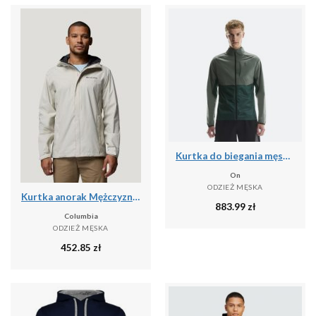
Kurtka do biegania męska On Weather
On
ODZIEŻ MĘSKA
Kurtka anorak Mężczyzna COLUMBIA Watertight™ II Jacket
883.99
zł
Columbia
ODZIEŻ MĘSKA
452.85
zł