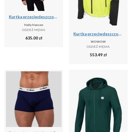
Kurtka przeciwdeszczowa męska Helly Hansen DUBLINER INSULATED
Helly Hansen
ODZIEŻ MĘSKA
Kurtka przeciwdeszczowa Wowow Fuji XXL
635.00
zł
WOWOW
ODZIEŻ MĘSKA
553.49
zł