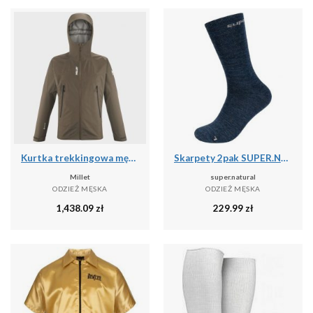
Kurtka trekkingowa męska MILLET Seneca Gtx 3L Jkt M
Skarpety 2pak SUPER.NATURAL SN All Day Socks 2-pack
Millet
super.natural
ODZIEŻ MĘSKA
ODZIEŻ MĘSKA
1,438.09
zł
229.99
zł