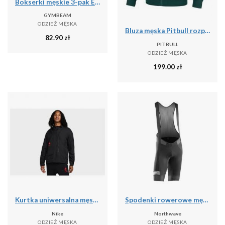
Bokserki męskie 3-pak Essentials
GYMBEAM
ODZIEŻ MĘSKA
Bluza męska Pitbull rozpinana z kapturem Pique Rockey
82.90
zł
PITBULL
ODZIEŻ MĘSKA
199.00
zł
Kurtka uniwersalna męska Nike Kyrie Lightweight
Spodenki rowerowe męskie Northwave Rockster
Nike
Northwave
ODZIEŻ MĘSKA
ODZIEŻ MĘSKA