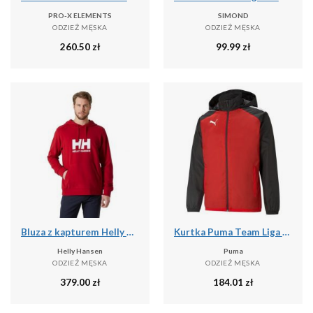
PRO-X ELEMENTS
SIMOND
ODZIEŻ MĘSKA
ODZIEŻ MĘSKA
260.50
zł
99.99
zł
Bluza z kapturem Helly Hansen HH Logo 2.0
Kurtka Puma Team Liga All Weather
Helly Hansen
Puma
ODZIEŻ MĘSKA
ODZIEŻ MĘSKA
379.00
zł
184.01
zł