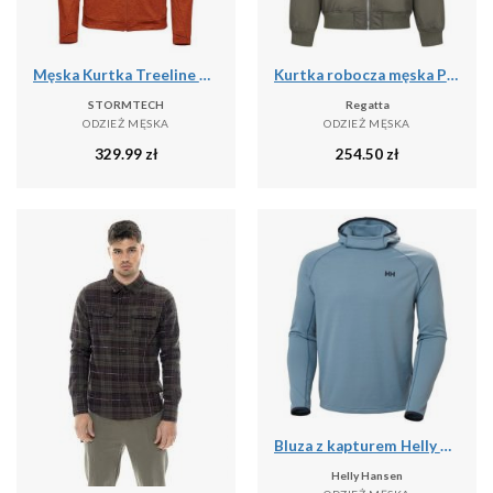
Męska Kurtka Treeline Performance
Kurtka robocza męska Pro Pilot
STORMTECH
Regatta
ODZIEŻ MĘSKA
ODZIEŻ MĘSKA
329.99
zł
254.50
zł
Bluza z kapturem Helly Hansen
Helly Hansen