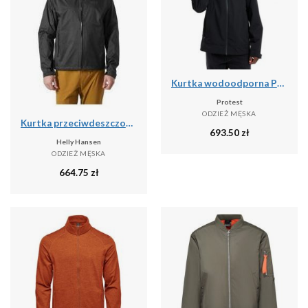
Kurtka wodoodporna Protest Prtgatewood
Protest
ODZIEŻ MĘSKA
Kurtka przeciwdeszczowa męska Helly Hansen Loke Terra Jacket
693.50
zł
Helly Hansen
ODZIEŻ MĘSKA
664.75
zł