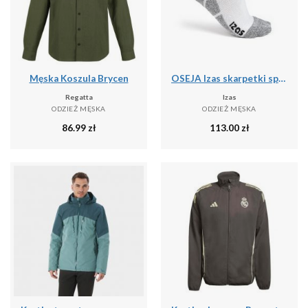
Męska Koszula Brycen
OSEJA Izas skarpetki sportowe unisex do połowy łydki
Regatta
Izas
ODZIEŻ MĘSKA
ODZIEŻ MĘSKA
86.99
zł
113.00
zł