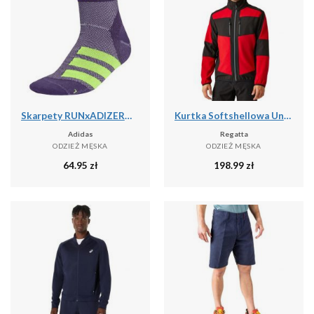
Skarpety RUNxADIZERO 1 Pair
Kurtka Softshellowa Unisex Dla Dorosłych 2 Warstwy
Adidas
Regatta
ODZIEŻ MĘSKA
ODZIEŻ MĘSKA
64.95
zł
198.99
zł