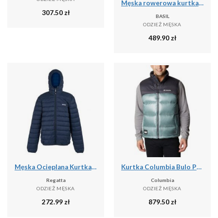
Męska rowerowa kurtka przeciwdeszczowa Skane, turkusowo-zielona
307.50
zł
BASIL
ODZIEŻ MĘSKA
489.90
zł
Męska Ocieplana Kurtka Z Kapturem Marizion
Kurtka Columbia Bulo Point II Down
Regatta
Columbia
ODZIEŻ MĘSKA
ODZIEŻ MĘSKA
272.99
zł
879.50
zł