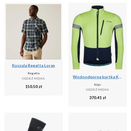
Koszula Regatta Loran
Regatta
Wodoodporna kurtka Kilpi Velover
ODZIEŻ MĘSKA
Kilpi
150.50
zł
ODZIEŻ MĘSKA
370.41
zł