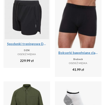
Spodenki treningowe DZIK® PRO black
DZIK
Bokserki bawełniane classic męskie Brubeck Comfort Cotton
ODZIEŻ MĘSKA
Brubeck
229.99
zł
ODZIEŻ MĘSKA
41.99
zł