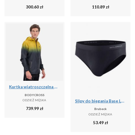
300.60
zł
110.89
zł
Kurtka wiatroszczelna męska do biegania i na szlak PERFORMANCE WINDBREAKER
BODYCROSS
ODZIEŻ MĘSKA
Slipy do biegania Base Layer Ultra Light 3D Męskie
739.99
zł
Brubeck
ODZIEŻ MĘSKA
53.49
zł