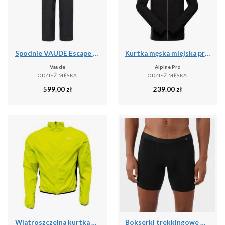
Spodnie VAUDE Escape Bike
Kurtka męska miejska przeciwdeszczowa Alpine Pro Remon
Vaude
Alpine Pro
ODZIEŻ MĘSKA
ODZIEŻ MĘSKA
599.00
zł
239.00
zł
Wiatroszczelna kurtka Pro-X Elements
Bokserki trekkingowe męskie Forclaz MT500 merino