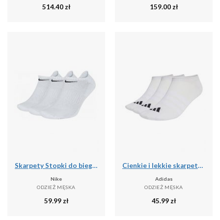
514.40
zł
159.00
zł
Skarpety Stopki do biegania unisex Everyday Cushion No Show 3 pary
Cienkie i lekkie skarpetki niewidoczne adidas (x3)
Nike
Adidas
ODZIEŻ MĘSKA
ODZIEŻ MĘSKA
59.99
zł
45.99
zł