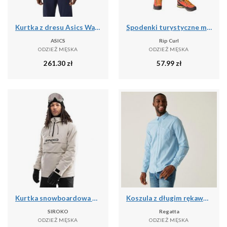
Kurtka z dresu Asics Warm-Up
Spodenki turystyczne męskie Rip Curl Travellers Walkshort granatowe CWADD9 28
ASICS
Rip Curl
ODZIEŻ MĘSKA
ODZIEŻ MĘSKA
261.30
zł
57.99
zł
Kurtka snowboardowa męska W6 Eriz
Koszula z długim rękawem Regatta Loran
SIROKO
Regatta
ODZIEŻ MĘSKA
ODZIEŻ MĘSKA