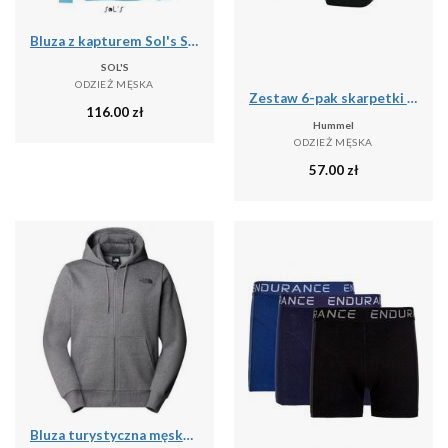
Bluza z kapturem Sol's Slam
SOL'S
ODZIEŻ MĘSKA
Zestaw 6-pak skarpetki stopki Hummel Chevron NO SHOW SOCKS
116.00
zł
Hummel
ODZIEŻ MĘSKA
57.00
zł
Bluza turystyczna męska The North Face M Simple Dome Full Zip