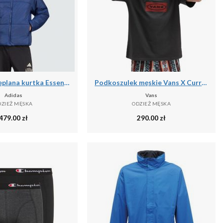
Puchowa ocieplana kurtka Essentials Highloft
Podkoszulek męskie Vans X Curren X Knost
Adidas
Vans
DZIEŻ MĘSKA
ODZIEŻ MĘSKA
479.00
zł
290.00
zł