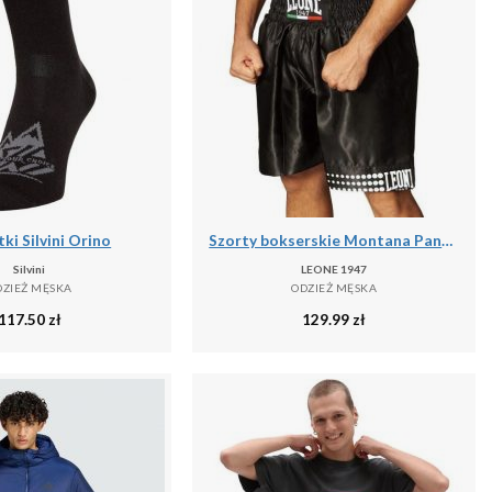
ki Silvini Orino
Szorty bokserskie Montana Pantaloncino
Silvini
LEONE 1947
DZIEŻ MĘSKA
ODZIEŻ MĘSKA
117.50
zł
129.99
zł