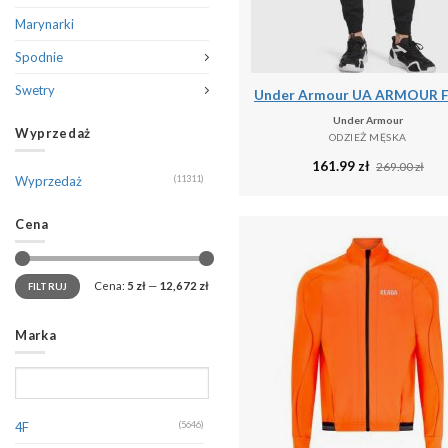
Marynarki
Spodnie
Swetry
Under Armour
Wyprzedaż
ODZIEŻ MĘSKA
161.99
zł
269.00
zł
Wyprzedaż
(11311)
Cena
Cena:
5 zł
—
12,672 zł
FILTRUJ
Marka
4F
(5646)