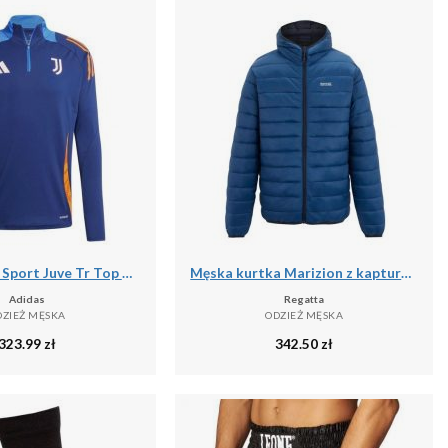
Bluza Adidas Sport Juve Tr Top Dorosłych
Męska kurtka Marizion z kapturem
Adidas
Regatta
DZIEŻ MĘSKA
ODZIEŻ MĘSKA
323.99
zł
342.50
zł