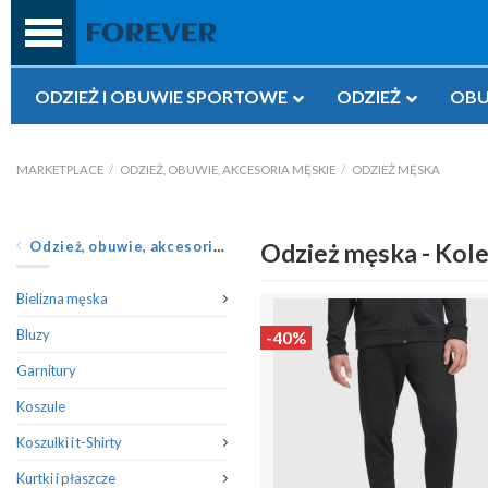
Przejdź
do
treści
ODZIEŻ I OBUWIE SPORTOWE
ODZIEŻ
OBU
MARKETPLACE
/
ODZIEŻ, OBUWIE, AKCESORIA MĘSKIE
/
ODZIEŻ MĘSKA
Odzież, obuwie, akcesoria męskie
Odzież męska - Kole
Bielizna męska
Bluzy
-40%
Garnitury
Koszule
Koszulki i t-Shirty
Kurtki i płaszcze