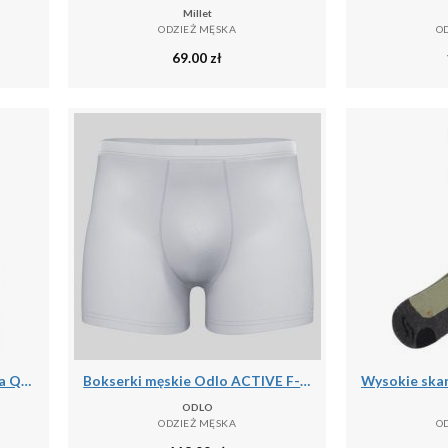
Millet
ODZIEŻ MĘSKA
O
69.00
zł
Wodoodporna kurtka zimowa Q36.5 Adventure
Bokserki męskie Odlo ACTIVE F-DRyIGHT ECO
ODLO
ODZIEŻ MĘSKA
O