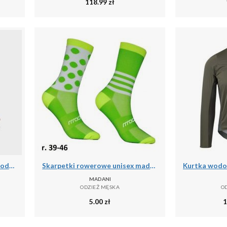
118.99
zł
Skarpety do łowiectwa podwodnego Beuchat Sirocco Elite 3 mm
Skarpetki rowerowe unisex madani Parrot
MADANI
ODZIEŻ MĘSKA
O
5.00
zł
1