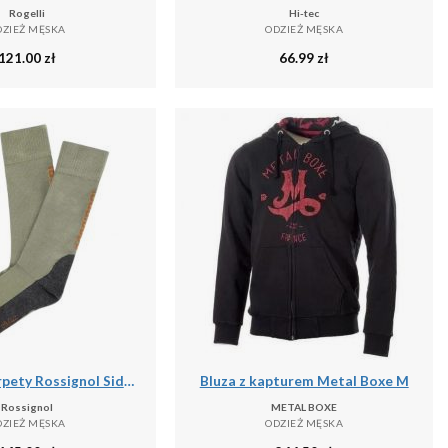
Rogelli
Hi-tec
DZIEŻ MĘSKA
ODZIEŻ MĘSKA
121.00
zł
66.99
zł
Wysokie skarpety Rossignol Sidelhorn
Bluza z kapturem Metal Boxe M
Rossignol
METAL BOXE
DZIEŻ MĘSKA
ODZIEŻ MĘSKA