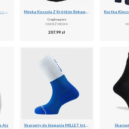
Kurtka Storm Pomarańczowa – Męska Termiczna Kurtka Kolarska
Męska Koszula Z Krótkim Rękawem Expert Kiwi
Craghoppers
ODZIEŻ MĘSKA
O
207.99
zł
 Aiz
Skarpety do biegania MILLET Intense Crew Socks M
Skarpet