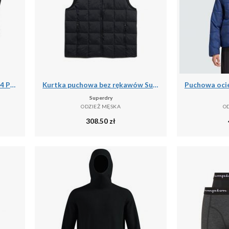
Męskie Skarpety Termiczne - 4 Pary - Czarne
Kurtka puchowa bez rękawów Superdry Fuji Lite
Superdry
ODZIEŻ MĘSKA
O
308.50
zł