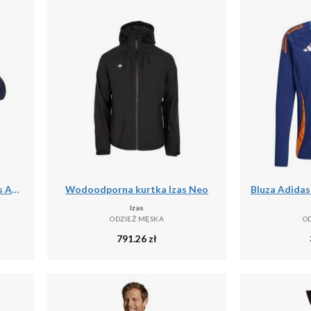
Bluza z kapturem męskie Vans Athletic
Wodoodporna kurtka Izas Neo
Izas
ODZIEŻ MĘSKA
O
791.26
zł