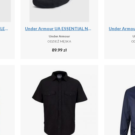
Under Armour UA ARMOUR FLEECE JOGGERS Spodnie męskie
Under Armour UA ESSENTIAL NO SHOW 6PK Skarpety uniseks
Under Armour
U
ODZIEŻ MĘSKA
O
89.99
zł