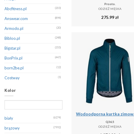
Prosto.
Champion
(213)
Abcfitness.pl
(203)
ODZIEŻ MĘSKA
275.99
zł
CMP
(402)
Answear.com
(894)
Columbia
(172)
Armodo.pl
(20)
Dare 2B
(389)
Bibloo.pl
(248)
Decathlon
(131)
Bigstar.pl
(355)
Diesel
(145)
BonPrix.pl
(447)
Dsquared2
(132)
born2be.pl
(12)
Dstrezzed
(351)
Costway
(1)
EA7 Emporio Armani
(260)
Decathlon.pl
(16243)
Kolor
Eight2Nine
(255)
Denimo.com
(536)
Emporio Armani
(191)
Douglas.pl
(1)
Endurance
(121)
Emaga
(1)
biały
(6274)
Q36.5
Erima
(267)
Eobuwie
(197)
ODZIEŻ MĘSKA
brązowy
(7992)