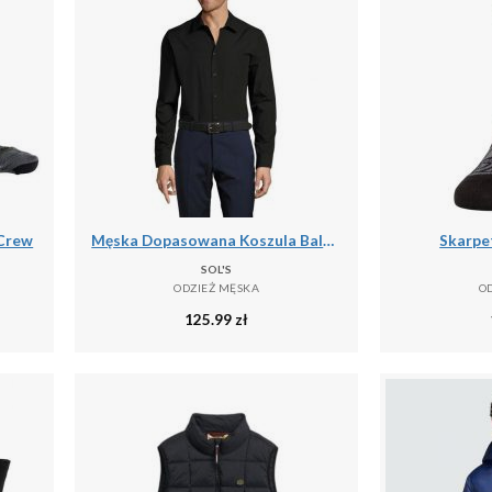
 Crew
Męska Dopasowana Koszula Baltimore
Skarpet
SOL'S
ODZIEŻ MĘSKA
O
125.99
zł