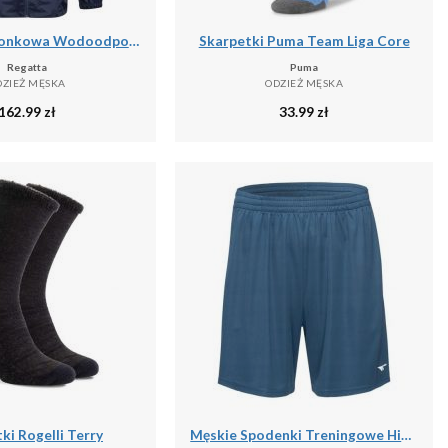
Kurtka Kieszonkowa Wodoodporna Męska + Worek Pack It III
Skarpetki Puma Team Liga Core
Regatta
Puma
DZIEŻ MĘSKA
ODZIEŻ MĘSKA
162.99
zł
33.99
zł
ki Rogelli Terry
Męskie Spodenki Treningowe Hisam