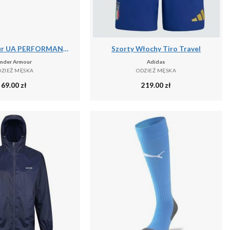
Under Armour UA PERFORMANCE COTTON 3PK NS Skarpetki unisex
Szorty Włochy Tiro Travel
nder Armour
Adidas
DZIEŻ MĘSKA
ODZIEŻ MĘSKA
69.00
zł
219.00
zł