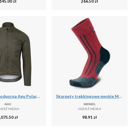
145.00
zł
266.50
zł
Kurtka wodoodporna Agu Polartec Alpha Performance
Skarpety trekkingowe męskie Meindl MT6 Lady z wełną Merino
AGU
MEINDL
DZIEŻ MĘSKA
ODZIEŻ MĘSKA
,075.50
zł
98.91
zł