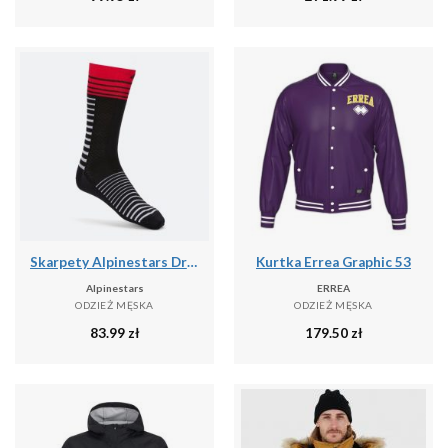
Skarpety Alpinestars Drop 19
Kurtka Errea Graphic 53
Alpinestars
ERREA
ODZIEŻ MĘSKA
ODZIEŻ MĘSKA
83.99
zł
179.50
zł