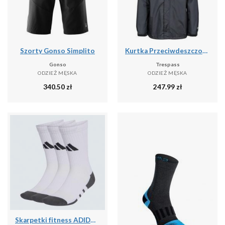
Szorty Gonso Simplito
Kurtka Przeciwdeszczowa Męska Fraser II
Gonso
Trespass
ODZIEŻ MĘSKA
ODZIEŻ MĘSKA
340.50
zł
247.99
zł
Skarpetki fitness ADIDAS 3 pary