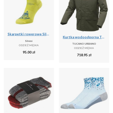
Skarpetki rowerowe Silvini Orino UA1809
Kurtka wodoodporna Tucano Urbano Diretto
Silvini
TUCANO URBANO
ODZIEŻ MĘSKA
ODZIEŻ MĘSKA
95.00
zł
718.95
zł