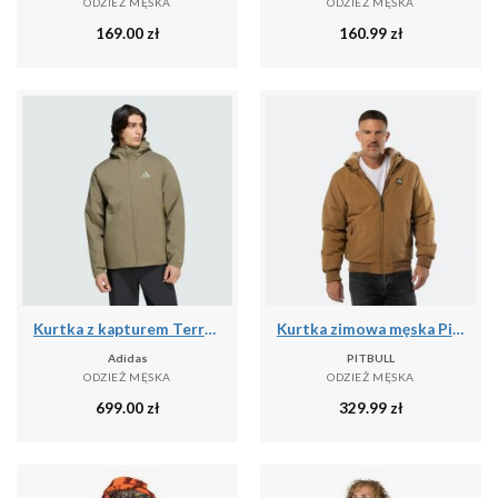
ODZIEŻ MĘSKA
ODZIEŻ MĘSKA
169.00
zł
160.99
zł
Kurtka z kapturem Terrex Multi Essentials CLIMAPROOF Insulated
Kurtka zimowa męska Pitbull Elkwood 3 Sherpa Hooded
Adidas
PITBULL
ODZIEŻ MĘSKA
ODZIEŻ MĘSKA
699.00
zł
329.99
zł