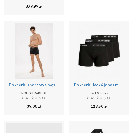
379.99
zł
Bokserki sportowe męskie Rough Radical Comfort
Bokserki Jack&jones model 12171944-CZARNY dla mężczyzn
ROUGH RADICAL
Jack&Jones
ODZIEŻ MĘSKA
ODZIEŻ MĘSKA
39.00
zł
128.50
zł