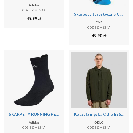
Adidas
ODZIEŻ MĘSKA
Skarpety turystyczne CMP Trekking Sock Low Microlon
49.99
zł
CMP
ODZIEŻ MĘSKA
49.90
zł
SKARPETY RUNNING REFLECTIVE CREW
Koszula męska Odlo ESSENTIAL Shirt l/s
Adidas
ODLO
ODZIEŻ MĘSKA
ODZIEŻ MĘSKA