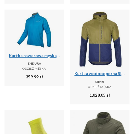
Kurtka rowerowa męska Endura Xtract II hi-viz
ENDURA
ODZIEŻ MĘSKA
Kurtka wodoodporna Silvini Sassolungo
359.99
zł
Silvini
ODZIEŻ MĘSKA
1,028.05
zł