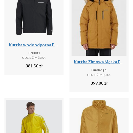
Kurtka wodoodporna Protest Moil
Protest
ODZIEŻ MĘSKA
Kurtka Zimowa Męska Fundango Spirit
381.50
zł
Fundango
ODZIEŻ MĘSKA
399.00
zł