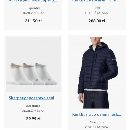
Superdry
Craft
ODZIEŻ MĘSKA
ODZIEŻ MĘSKA
311.50
zł
288.00
zł
Skarpety sportowe tenis Artengo RS160 Lowedge niskie 3 pary
Decathlon
ODZIEŻ MĘSKA
Kurtka na co dzień męska CHAMPION puchowa z kapturem
29.99
zł
Champion
ODZIEŻ MĘSKA