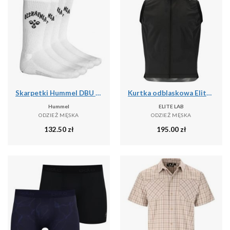
Skarpetki Hummel DBU BLS (x2)
Kurtka odblaskowa Elite Lab Elite X1
Hummel
ELITE LAB
ODZIEŻ MĘSKA
ODZIEŻ MĘSKA
132.50
zł
195.00
zł