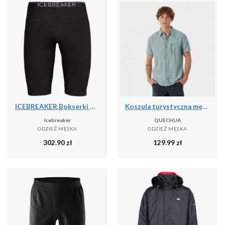
ICEBREAKER Bokserki męskie 200 Oasis Shorts Black-XL
Koszula turystyczna męska z krótkim rękawem Quechua NH500
Icebreaker
QUECHUA
ODZIEŻ MĘSKA
ODZIEŻ MĘSKA
302.90
zł
129.99
zł