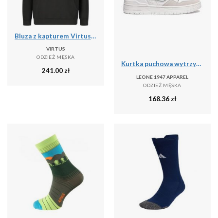
Bluza z kapturem Virtus Taro V2
VIRTUS
ODZIEŻ MĘSKA
Kurtka puchowa wytrzymały na co dzień na siłownię
241.00
zł
LEONE 1947 APPAREL
ODZIEŻ MĘSKA
168.36
zł