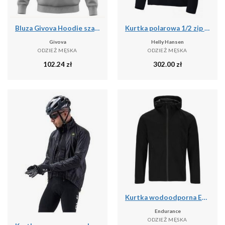
Bluza Givova Hoodie szara - polar 70% bawełna 30% poliester
Kurtka polarowa 1/2 zip Helly Hansen daybreaker
Givova
Helly Hansen
ODZIEŻ MĘSKA
ODZIEŻ MĘSKA
102.24
zł
302.00
zł
Kurtka wodoodporna Endurance Komint
Endurance
ODZIEŻ MĘSKA