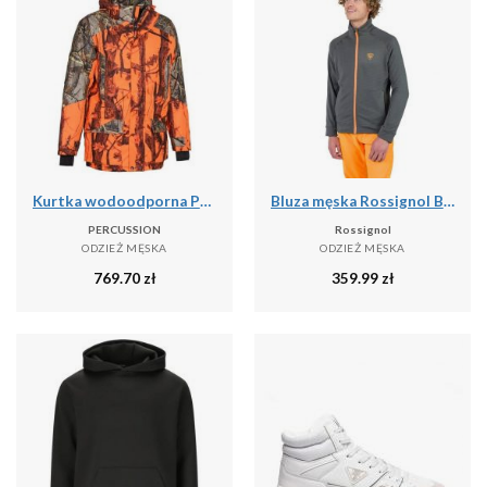
Kurtka wodoodporna PERCUSSION Grand Nord
Bluza męska Rossignol Blackside Fleece Fz
PERCUSSION
Rossignol
ODZIEŻ MĘSKA
ODZIEŻ MĘSKA
769.70
zł
359.99
zł