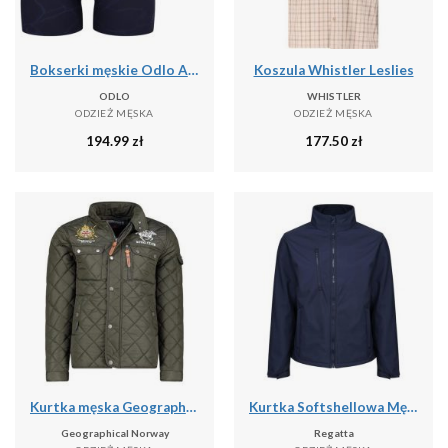
Bokserki męskie Odlo ACTIVE F-DRY GRAPHIC 2 PACK
Koszula Whistler Leslies
ODLO
WHISTLER
ODZIEŻ MĘSKA
ODZIEŻ MĘSKA
194.99
zł
177.50
zł
Kurtka męska Geographical Norway BELIFICIO MEN 001 - kaki.
Kurtka Softshellowa Męska Trzywarstwowa
Geographical Norway
Regatta