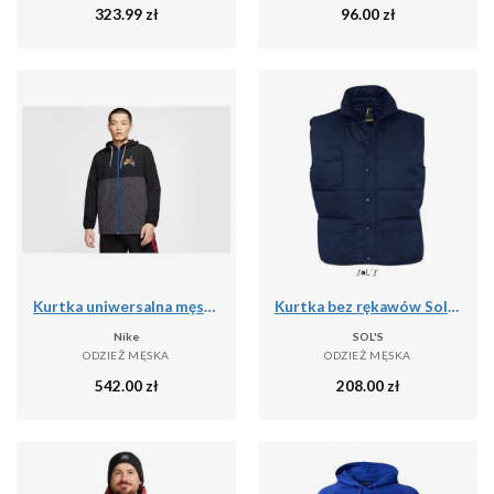
323.99
zł
96.00
zł
Kurtka uniwersalna męska Nike Air Jordan Classics
Kurtka bez rękawów Sol's Equinox Pro
Nike
SOL'S
ODZIEŻ MĘSKA
ODZIEŻ MĘSKA
542.00
zł
208.00
zł