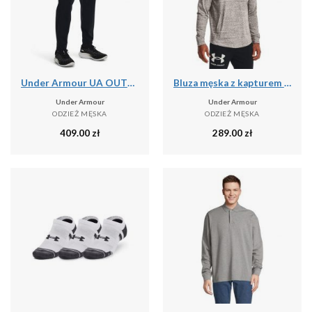
Under Armour UA OUTRUN THE STORM PANT Spodnie męskie
Bluza męska z kapturem UNDER ARMOUR UA RIVAL TERRY LC HD
Under Armour
Under Armour
ODZIEŻ MĘSKA
ODZIEŻ MĘSKA
409.00
zł
289.00
zł