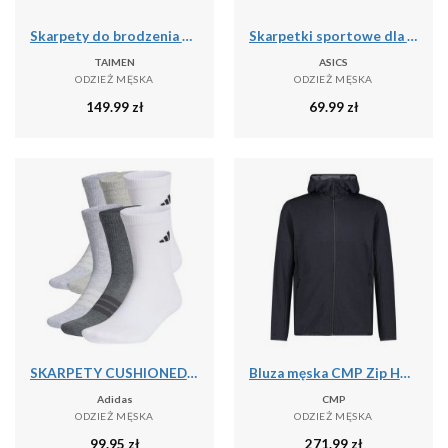
Skarpety do brodzenia Taimen Merino Turuun Extreame
Skarpetki sportowe dla dorosłych Performance Run Quarter Sock
TAIMEN
ASICS
ODZIEŻ MĘSKA
ODZIEŻ MĘSKA
149.99
zł
69.99
zł
SKARPETY CUSHIONED CREW OPAKOWANIE, 6 PAR
Bluza męska CMP Zip Hood
Adidas
CMP
ODZIEŻ MĘSKA
ODZIEŻ MĘSKA
99.95
zł
271.99
zł