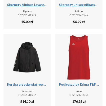
Skarpety Alpinus Lavaredo zielone
Skarpety unisex piłkarskie adidas Football Cushioned Performance
Alpinus
Adidas
ODZIEŻ MĘSKA
ODZIEŻ MĘSKA
45.00
zł
56.99
zł
Kurtka przeciwwiatrowa z kapturem Yachter od SUPERDRY
Podkoszulek Erima T&F Wings czerwony
Superdry
Erima
ODZIEŻ MĘSKA
ODZIEŻ MĘSKA
514.10
zł
176.25
zł