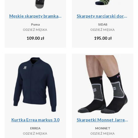
Męskie skarpety bramkarskie AC Milan 25/26 z grafiką PUMA
Skarpety narciarski dorosly Sidas Ski Touring LV cienka grubosc
Puma
SIDAS
ODZIEŻ MĘSKA
ODZIEŻ MĘSKA
109.00
zł
195.00
zł
Kurtka Errea markus 3.0
Skarpetki Monnet Jarrette Perf
ERREA
MONNET
ODZIEŻ MĘSKA
ODZIEŻ MĘSKA