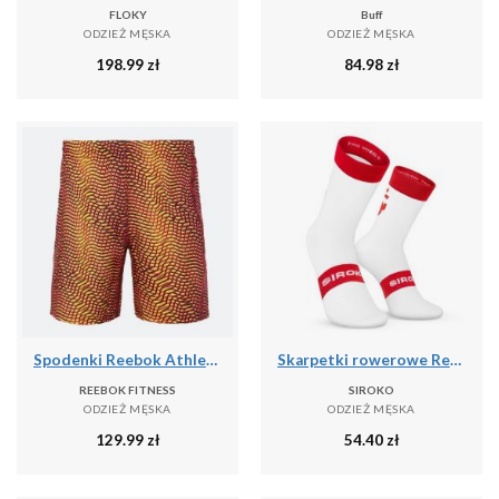
FLOKY
Buff
ODZIEŻ MĘSKA
ODZIEŻ MĘSKA
198.99
zł
84.98
zł
Spodenki Reebok Athlete Hype 2-IN-1
Skarpetki rowerowe Real Sporting de Gijón x Siroko Kolarstwo Siroko SC S1 Rojo
REEBOK FITNESS
SIROKO
ODZIEŻ MĘSKA
ODZIEŻ MĘSKA
129.99
zł
54.40
zł