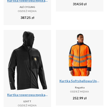
Kurtka rowerowa męska Alé Cycling Klimatik Guscio Light Pack
314.50
zł
ALÉ CYCLING
ODZIEŻ MĘSKA
387.25
zł
Kurtka Softshellowa Unisex Dla Dorosłych HiVis Odblaskowy Materiał
Regatta
ODZIEŻ MĘSKA
Kurtka rowerowa męska Leatt MTB WindBlock 1.0
252.99
zł
LEATT
ODZIEŻ MĘSKA