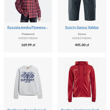
Koszula męska Pinewood Härjedalen
Szorty Gonso Valdes
Pinewood
Gonso
ODZIEŻ MĘSKA
ODZIEŻ MĘSKA
169.99
zł
495.00
zł
Kurtka puchowa Superdry Lo-fi Outdoors Graphic Crew
Kurtka z kapturem Craft evolve