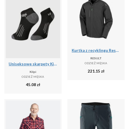
Kurtka z recyklingu Result Softshell
RESULT
ODZIEŻ MĘSKA
Uniseksowe skarpety Kilpi 3P MINWAY-U
221.15
zł
Kilpi
ODZIEŻ MĘSKA
45.08
zł