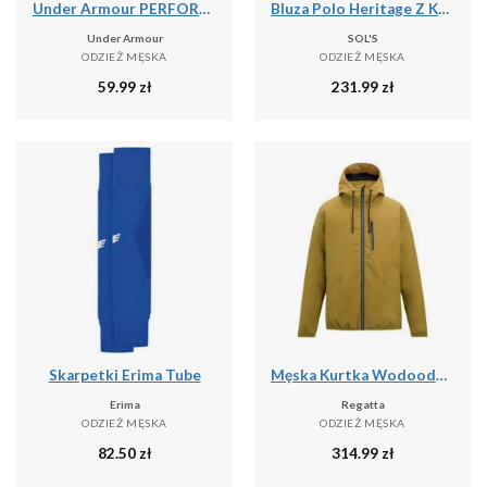
Under Armour PERFORMANCE COTTON 3PK NS Skarpetki unisex
Bluza Polo Heritage Z Kołnierzykiem Dla Dorosłych Unisex
Under Armour
SOL'S
ODZIEŻ MĘSKA
ODZIEŻ MĘSKA
59.99
zł
231.99
zł
Skarpetki Erima Tube
Męska Kurtka Wodoodporna Shorebay
Erima
Regatta
ODZIEŻ MĘSKA
ODZIEŻ MĘSKA
82.50
zł
314.99
zł