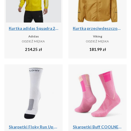
Kurtka adidas Squadra 21 Presentation
Kurtka przeciwdeszczowa Rainer Man
Adidas
Viking
ODZIEŻ MĘSKA
ODZIEŻ MĘSKA
214.25
zł
181.99
zł
Skarpetki Floky Run Up Średnie Dorosłych
Skarpetki Buff COOLNET® CREW SOCK CC PINK L