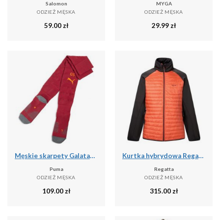
Salomon
MYGA
ODZIEŻ MĘSKA
ODZIEŻ MĘSKA
59.00
zł
29.99
zł
Męskie skarpety Galatasaray SK 25/26 PUMA
Kurtka hybrydowa Regatta Clumber
Puma
Regatta
ODZIEŻ MĘSKA
ODZIEŻ MĘSKA
109.00
zł
315.00
zł