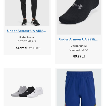
Under Armour UA ARMOUR FLEECE JOGGERS Spodnie męskie
Under Armour
Under Armour UA ESSENTIAL NO SHOW 6PK Skarpety uniseks
ODZIEŻ MĘSKA
Under Armour
161.99
zł
269.00
zł
ODZIEŻ MĘSKA
89.99
zł