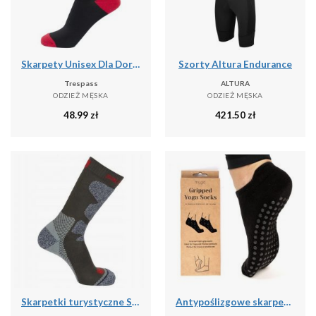
Skarpety Unisex Dla Dorosłych Solace (zestaw 5 Sztuk)
Szorty Altura Endurance
Trespass
ALTURA
ODZIEŻ MĘSKA
ODZIEŻ MĘSKA
48.99
zł
421.50
zł
Skarpetki turystyczne Salomon Exit Outdoor
Antypoślizgowe skarpetki do jogi myga Grip Socks - XL