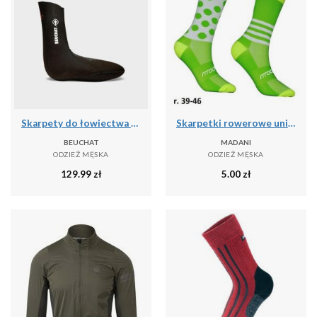
Skarpety do łowiectwa podwodnego Beuchat Sirocco Elite 3 mm
Skarpetki rowerowe unisex madani Parrot
BEUCHAT
MADANI
ODZIEŻ MĘSKA
ODZIEŻ MĘSKA
129.99
zł
5.00
zł