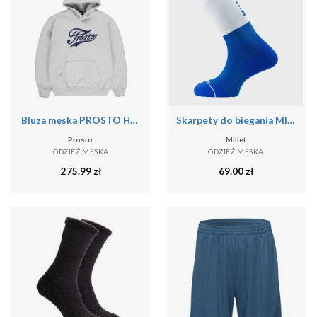
Bluza męska PROSTO Hoodie Aiz
Skarpety do biegania MILLET Intense Crew Socks M
Prosto.
Millet
ODZIEŻ MĘSKA
ODZIEŻ MĘSKA
275.99
zł
69.00
zł