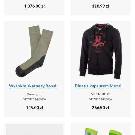
1,076.00
zł
118.99
zł
Wysokie skarpety Rossignol Sidelhorn
Bluza z kapturem Metal Boxe M
Rossignol
METAL BOXE
ODZIEŻ MĘSKA
ODZIEŻ MĘSKA
145.00
zł
266.50
zł