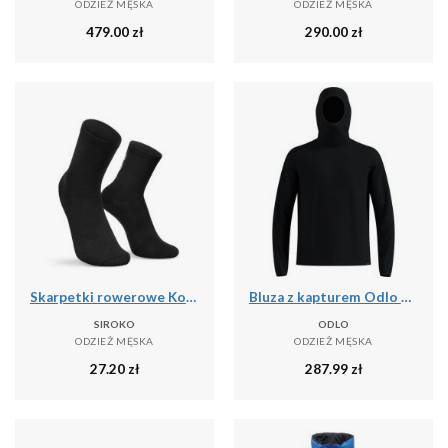
ODZIEŻ MĘSKA
ODZIEŻ MĘSKA
479.00
zł
290.00
zł
Skarpetki rowerowe Kolarstwo Siroko Core Lofoten
Bluza z kapturem Odlo Mid layer hoody CUBIC
SIROKO
ODLO
ODZIEŻ MĘSKA
ODZIEŻ MĘSKA
27.20
zł
287.99
zł