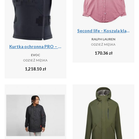
Second life - Koszula klasyczna męska jednolita - Stan bardzo dobry
RALPH LAUREN
ODZIEŻ MĘSKA
Kurtka ochronna PRO – LITESHIELD FLEX
170.36
zł
EVOC
ODZIEŻ MĘSKA
1,218.10
zł