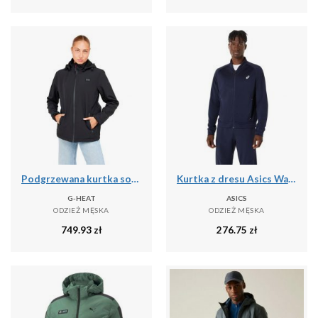
Podgrzewana kurtka softshell
Kurtka z dresu Asics Warm-Up
G-HEAT
ASICS
ODZIEŻ MĘSKA
ODZIEŻ MĘSKA
749.93
zł
276.75
zł