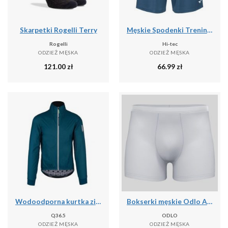
Skarpetki Rogelli Terry
Męskie Spodenki Treningowe Hisam
Rogelli
Hi-tec
ODZIEŻ MĘSKA
ODZIEŻ MĘSKA
121.00
zł
66.99
zł
Wodoodporna kurtka zimowa Q36.5 Adventure
Bokserki męskie Odlo ACTIVE F-DRyIGHT ECO
Q36.5
ODLO
ODZIEŻ MĘSKA
ODZIEŻ MĘSKA