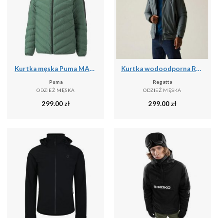
Kurtka męska Puma MAPF1 MT7 ECOLITE DOWN
Kurtka wodoodporna Regatta Winsar
Puma
Regatta
ODZIEŻ MĘSKA
ODZIEŻ MĘSKA
299.00
zł
299.00
zł