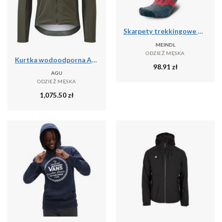
Skarpety trekkingowe męskie Meindl MT6 Lady z wełną Merino
MEINDL
ODZIEŻ MĘSKA
Kurtka wodoodporna Agu Polartec Alpha Performance
98.91
zł
AGU
ODZIEŻ MĘSKA
1,075.50
zł