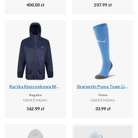
400.00
zł
207.99
zł
Kurtka Kieszonkowa Wodoodporna Męska + Worek Pack It III
Skarpetki Puma Team Liga Core
Regatta
Puma
ODZIEŻ MĘSKA
ODZIEŻ MĘSKA
162.99
zł
33.99
zł