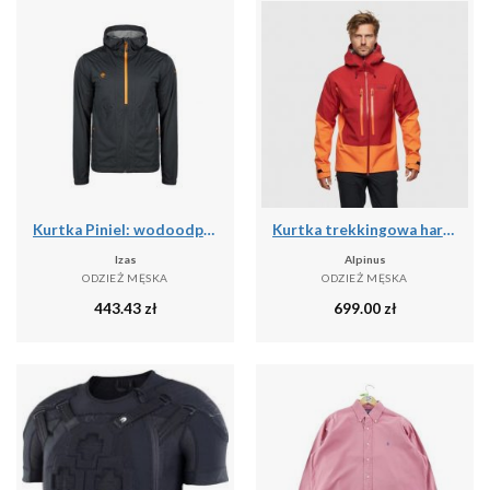
Kurtka Piniel: wodoodporna, oddychająca i wiatroszczelna na deszczowe przygody
Kurtka trekkingowa hardshell męska Alpinus Besso
Izas
Alpinus
ODZIEŻ MĘSKA
ODZIEŻ MĘSKA
443.43
zł
699.00
zł