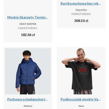
Kurtka puchowa bez rękawów Superdry Fuji Lite
Superdry
ODZIEŻ MĘSKA
Męskie Skarpety Termiczne - 4 Pary - Czarne
308.50
zł
HEAT KEEPER
ODZIEŻ MĘSKA
182.06
zł
Puchowa ocieplana kurtka Essentials Highloft
Podkoszulek męskie Vans X Curren X Knost
Adidas
Vans