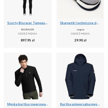
Szorty Bioracer Tempest Protect Pixel
Skarpetki techniczne do treningu Ghost - 5 par wielokolorowych
BIORACER
Legea
ODZIEŻ MĘSKA
ODZIEŻ MĘSKA
897.95
zł
29.90
zł
Męska kurtka rowerowa softshell Kolarstwo Siroko J1 Furkapass
Kurtka uniwersalna męska Mammut Treeline Light Hs