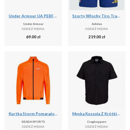
Under Armour UA PERFORMANCE COTTON 3PK NS Skarpetki unisex
Szorty Włochy Tiro Travel
Under Armour
Adidas
ODZIEŻ MĘSKA
ODZIEŻ MĘSKA
69.00
zł
219.00
zł
Kurtka Storm Pomarańczowa – Męska Termiczna Kurtka Kolarska
Męska Koszula Z Krótkim Rękawem Expert Kiwi
KEADA SPORTS
Craghoppers
ODZIEŻ MĘSKA
ODZIEŻ MĘSKA