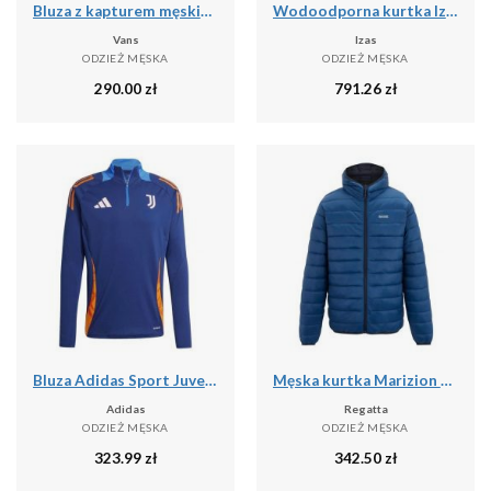
Bluza z kapturem męskie Vans Athletic
Wodoodporna kurtka Izas Neo
Vans
Izas
ODZIEŻ MĘSKA
ODZIEŻ MĘSKA
290.00
zł
791.26
zł
Bluza Adidas Sport Juve Tr Top Dorosłych
Męska kurtka Marizion z kapturem
Adidas
Regatta
ODZIEŻ MĘSKA
ODZIEŻ MĘSKA
323.99
zł
342.50
zł