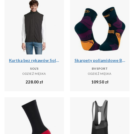
Kurtka bez rękawów Sol's Falcon Bw
Skarpety poliamidowe BV Sport GR Mid
SOL'S
BV SPORT
ODZIEŻ MĘSKA
ODZIEŻ MĘSKA
228.00
zł
109.50
zł