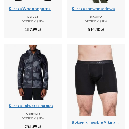
Kurtka Wodoodporna Męska Switch Out II
Kurtka snowboardowa męska W6 Bruson
Dare 2B
SIROKO
ODZIEŻ MĘSKA
ODZIEŻ MĘSKA
187.99
zł
514.40
zł
Kurtka uniwersalna męska Columbia Inner Limits Iii
Columbia
ODZIEŻ MĘSKA
Bokserki męskie Viking Bamboo Lockness, z włóknem bambusowym
295.99
zł