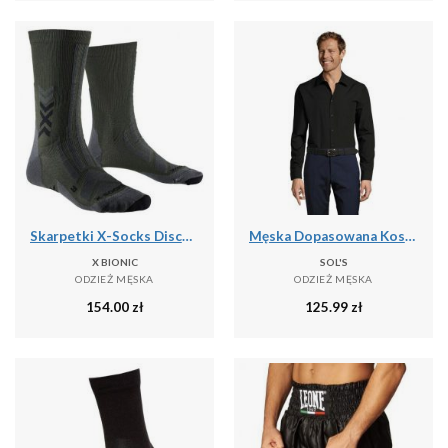
Skarpetki X-Socks Discover Crew
Męska Dopasowana Koszula Baltimore
X BIONIC
SOL'S
ODZIEŻ MĘSKA
ODZIEŻ MĘSKA
154.00
zł
125.99
zł