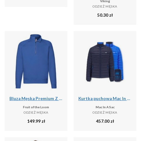
Viking
ODZIEŻ MĘSKA
50.30
zł
Bluza Męska Premium Z Zamkiem Błyskawicznym
Kurtka puchowa Mac In A Sac
Fruit of the Loom
Mac In A Sac
ODZIEŻ MĘSKA
ODZIEŻ MĘSKA
149.99
zł
457.00
zł