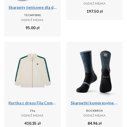
ODZIEŻ MĘSKA
Skarpety tenisowe dla dorosłych 3pak Tecnifibre High Cut Classic Socks 3P
197.50
zł
TECNIFIBRE
ODZIEŻ MĘSKA
95.00
zł
Kurtka z dresu Fila Como Relaxed
Skarpetki kompresyjne do jazdy na rowerze antybakteryjne oddychające
Fila
ROCKBROS
ODZIEŻ MĘSKA
ODZIEŻ MĘSKA
410.35
zł
84.96
zł