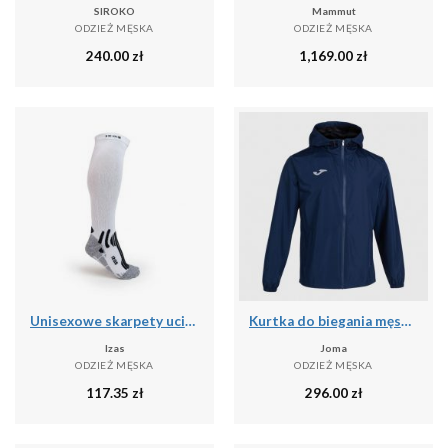
SIROKO
Mammut
ODZIEŻ MĘSKA
ODZIEŻ MĘSKA
240.00
zł
1,169.00
zł
Unisexowe skarpety uciskowe o średnim stopniu ucisku - wysokie skarpety narciars
Kurtka do biegania męska Joma Elite VIII przeciwdeszczowa
Izas
Joma
ODZIEŻ MĘSKA
ODZIEŻ MĘSKA
117.35
zł
296.00
zł