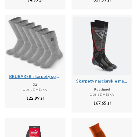
BRUBAKER skarpety sportowe 6 par unisex oddychające retro - Szary
Skarpety narciarskie męskie Rossignol High Speed
X2
Rossignol
ODZIEŻ MĘSKA
ODZIEŻ MĘSKA
122.99
zł
167.65
zł