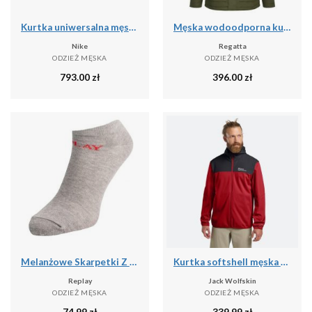
Kurtka uniwersalna męska Nike Kyrie Protect
Męska wodoodporna kurtka Slyvan
Nike
Regatta
ODZIEŻ MĘSKA
ODZIEŻ MĘSKA
793.00
zł
396.00
zł
Melanżowe Skarpetki Z Logo Dla Dorosłych Unisex (zestaw 3 Sztuk)
Kurtka softshell męska Jack Wolfskin Feldberg Hoody
Replay
Jack Wolfskin
ODZIEŻ MĘSKA
ODZIEŻ MĘSKA
74.99
zł
339.99
zł