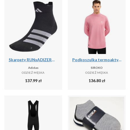
Skarpety RUNxADIZERO 1 Pair
Podkoszulka termoaktywna do sportów zimowych męska SLUSH
Adidas
SIROKO
ODZIEŻ MĘSKA
ODZIEŻ MĘSKA
137.99
zł
136.80
zł