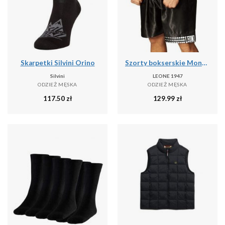
Skarpetki Silvini Orino
Szorty bokserskie Montana Pantaloncino
Silvini
LEONE 1947
ODZIEŻ MĘSKA
ODZIEŻ MĘSKA
117.50
zł
129.99
zł