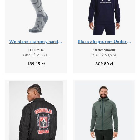
Welniane skarpety narciarski czlowiek Therm-ic Ski Warm wysokosc kolana
Bluza z kapturem Under Armour Rival Fleece, Mężczyźni
THERM-IC
Under Armour
ODZIEŻ MĘSKA
ODZIEŻ MĘSKA
139.15
zł
309.80
zł