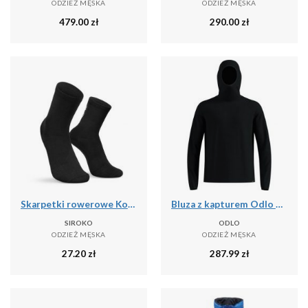
ODZIEŻ MĘSKA
ODZIEŻ MĘSKA
479.00
zł
290.00
zł
Skarpetki rowerowe Kolarstwo Siroko Core Lofoten
Bluza z kapturem Odlo Mid layer hoody CUBIC
SIROKO
ODLO
ODZIEŻ MĘSKA
ODZIEŻ MĘSKA
27.20
zł
287.99
zł