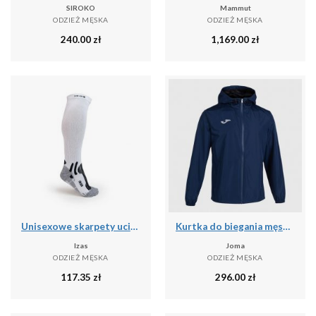
SIROKO
Mammut
ODZIEŻ MĘSKA
ODZIEŻ MĘSKA
240.00
zł
1,169.00
zł
Unisexowe skarpety uciskowe o średnim stopniu ucisku - wysokie skarpety narciars
Kurtka do biegania męska Joma Elite VIII przeciwdeszczowa
Izas
Joma
ODZIEŻ MĘSKA
ODZIEŻ MĘSKA
117.35
zł
296.00
zł