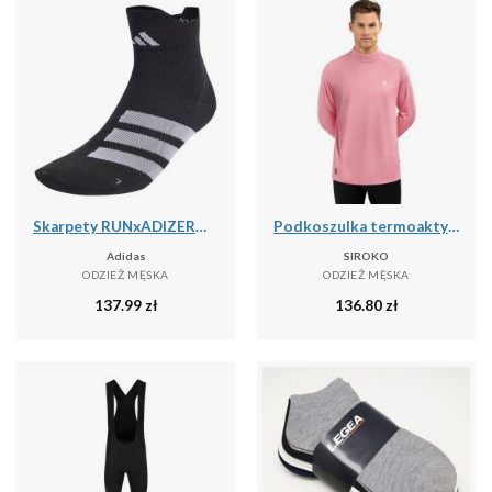
Skarpety RUNxADIZERO 1 Pair
Podkoszulka termoaktywna do sportów zimowych męska SLUSH
Adidas
SIROKO
ODZIEŻ MĘSKA
ODZIEŻ MĘSKA
137.99
zł
136.80
zł