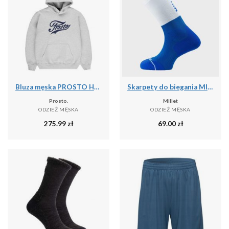
Bluza męska PROSTO Hoodie Aiz
Skarpety do biegania MILLET Intense Crew Socks M
Prosto.
Millet
ODZIEŻ MĘSKA
ODZIEŻ MĘSKA
275.99
zł
69.00
zł