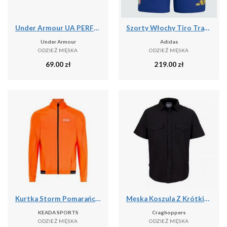
Under Armour UA PERFORMANCE COTTON 3PK NS Skarpetki unisex
Szorty Włochy Tiro Travel
Under Armour
Adidas
ODZIEŻ MĘSKA
ODZIEŻ MĘSKA
69.00
zł
219.00
zł
Kurtka Storm Pomarańczowa – Męska Termiczna Kurtka Kolarska
Męska Koszula Z Krótkim Rękawem Expert Kiwi
KEADA SPORTS
Craghoppers
ODZIEŻ MĘSKA
ODZIEŻ MĘSKA