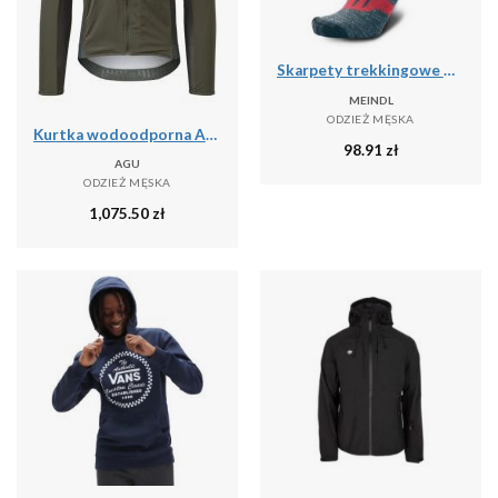
Skarpety trekkingowe męskie Meindl MT6 Lady z wełną Merino
MEINDL
ODZIEŻ MĘSKA
Kurtka wodoodporna Agu Polartec Alpha Performance
98.91
zł
AGU
ODZIEŻ MĘSKA
1,075.50
zł