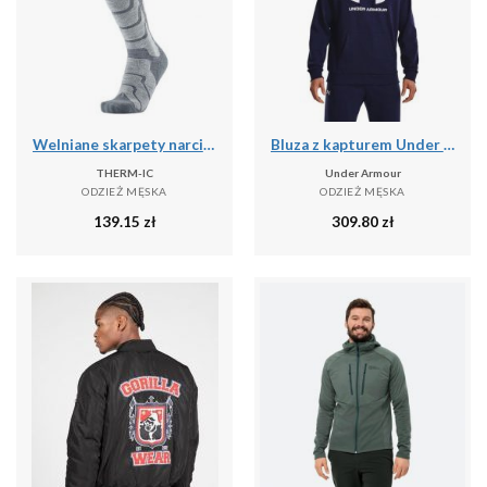
Welniane skarpety narciarski czlowiek Therm-ic Ski Warm wysokosc kolana
Bluza z kapturem Under Armour Rival Fleece, Mężczyźni
THERM-IC
Under Armour
ODZIEŻ MĘSKA
ODZIEŻ MĘSKA
139.15
zł
309.80
zł