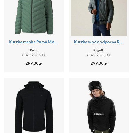
Kurtka męska Puma MAPF1 MT7 ECOLITE DOWN
Kurtka wodoodporna Regatta Winsar
Puma
Regatta
ODZIEŻ MĘSKA
ODZIEŻ MĘSKA
299.00
zł
299.00
zł