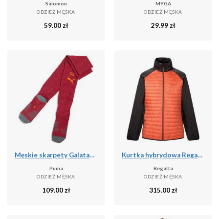
Salomon
MYGA
ODZIEŻ MĘSKA
ODZIEŻ MĘSKA
59.00
zł
29.99
zł
Męskie skarpety Galatasaray SK 25/26 PUMA
Kurtka hybrydowa Regatta Clumber
Puma
Regatta
ODZIEŻ MĘSKA
ODZIEŻ MĘSKA
109.00
zł
315.00
zł