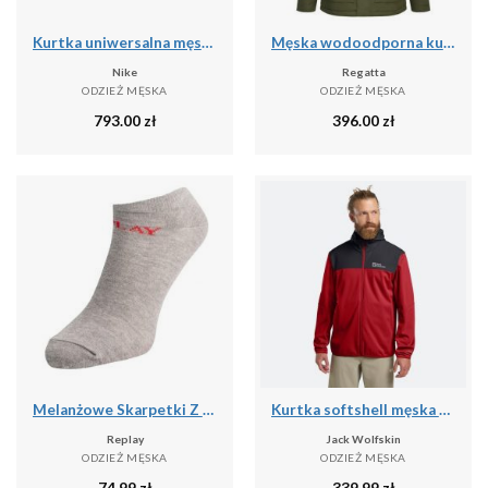
Kurtka uniwersalna męska Nike Kyrie Protect
Męska wodoodporna kurtka Slyvan
Nike
Regatta
ODZIEŻ MĘSKA
ODZIEŻ MĘSKA
793.00
zł
396.00
zł
Melanżowe Skarpetki Z Logo Dla Dorosłych Unisex (zestaw 3 Sztuk)
Kurtka softshell męska Jack Wolfskin Feldberg Hoody
Replay
Jack Wolfskin
ODZIEŻ MĘSKA
ODZIEŻ MĘSKA
74.99
zł
339.99
zł