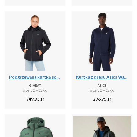
Podgrzewana kurtka softshell
Kurtka z dresu Asics Warm-Up
G-HEAT
ASICS
ODZIEŻ MĘSKA
ODZIEŻ MĘSKA
749.93
zł
276.75
zł