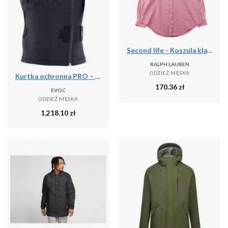
Second life - Koszula klasyczna męska jednolita - Stan bardzo dobry
RALPH LAUREN
ODZIEŻ MĘSKA
Kurtka ochronna PRO – LITESHIELD FLEX
170.36
zł
EVOC
ODZIEŻ MĘSKA
1,218.10
zł