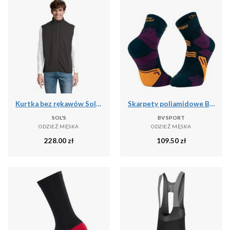
Kurtka bez rękawów Sol's Falcon Bw
Skarpety poliamidowe BV Sport GR Mid
SOL'S
BV SPORT
ODZIEŻ MĘSKA
ODZIEŻ MĘSKA
228.00
zł
109.50
zł