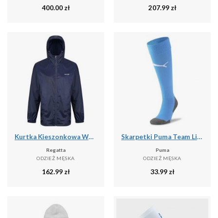
400.00
zł
207.99
zł
Kurtka Kieszonkowa Wodoodporna Męska + Worek Pack It III
Skarpetki Puma Team Liga Core
Regatta
Puma
ODZIEŻ MĘSKA
ODZIEŻ MĘSKA
162.99
zł
33.99
zł