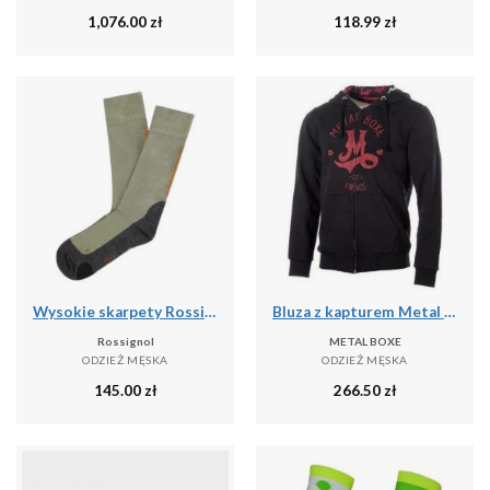
1,076.00
zł
118.99
zł
Wysokie skarpety Rossignol Sidelhorn
Bluza z kapturem Metal Boxe M
Rossignol
METAL BOXE
ODZIEŻ MĘSKA
ODZIEŻ MĘSKA
145.00
zł
266.50
zł