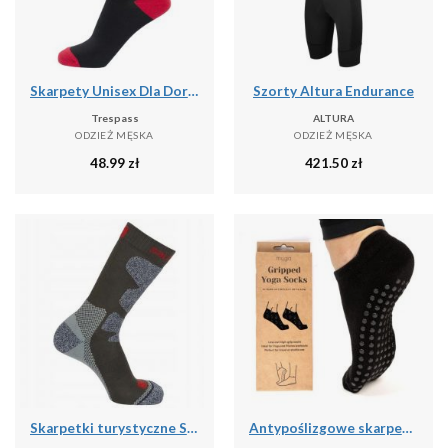
Skarpety Unisex Dla Dorosłych Solace (zestaw 5 Sztuk)
Szorty Altura Endurance
Trespass
ALTURA
ODZIEŻ MĘSKA
ODZIEŻ MĘSKA
48.99
zł
421.50
zł
Skarpetki turystyczne Salomon Exit Outdoor
Antypoślizgowe skarpetki do jogi myga Grip Socks - XL