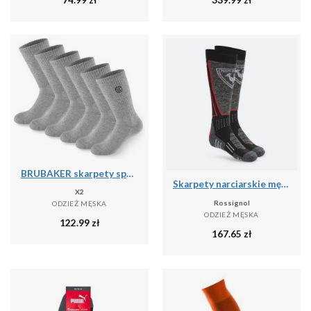
BRUBAKER skarpety sportowe 6 par unisex oddychające retro - Szary
Skarpety narciarskie męskie Rossignol High Speed
X2
Rossignol
ODZIEŻ MĘSKA
ODZIEŻ MĘSKA
122.99
zł
167.65
zł