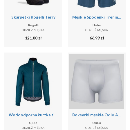
Skarpetki Rogelli Terry
Męskie Spodenki Treningowe Hisam
Rogelli
Hi-tec
ODZIEŻ MĘSKA
ODZIEŻ MĘSKA
121.00
zł
66.99
zł
Wodoodporna kurtka zimowa Q36.5 Adventure
Bokserki męskie Odlo ACTIVE F-DRyIGHT ECO
Q36.5
ODLO
ODZIEŻ MĘSKA
ODZIEŻ MĘSKA