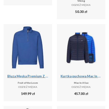
Viking
ODZIEŻ MĘSKA
50.30
zł
Bluza Męska Premium Z Zamkiem Błyskawicznym
Kurtka puchowa Mac In A Sac
Fruit of the Loom
Mac In A Sac
ODZIEŻ MĘSKA
ODZIEŻ MĘSKA
149.99
zł
457.00
zł