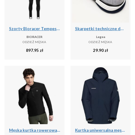
Szorty Bioracer Tempest Protect Pixel
Skarpetki techniczne do treningu Ghost - 5 par wielokolorowych
BIORACER
Legea
ODZIEŻ MĘSKA
ODZIEŻ MĘSKA
897.95
zł
29.90
zł
Męska kurtka rowerowa softshell Kolarstwo Siroko J1 Furkapass
Kurtka uniwersalna męska Mammut Treeline Light Hs