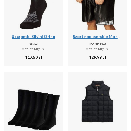
Skarpetki Silvini Orino
Szorty bokserskie Montana Pantaloncino
Silvini
LEONE 1947
ODZIEŻ MĘSKA
ODZIEŻ MĘSKA
117.50
zł
129.99
zł