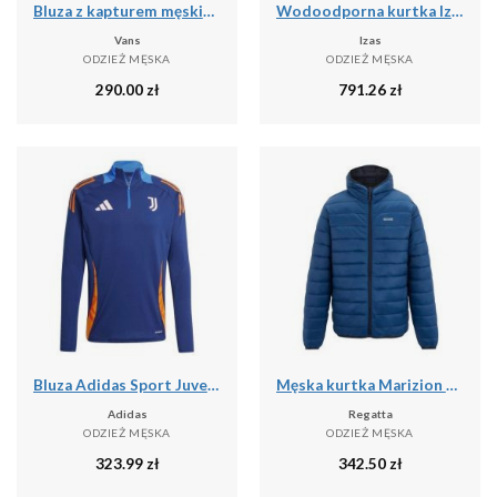
Bluza z kapturem męskie Vans Athletic
Wodoodporna kurtka Izas Neo
Vans
Izas
ODZIEŻ MĘSKA
ODZIEŻ MĘSKA
290.00
zł
791.26
zł
Bluza Adidas Sport Juve Tr Top Dorosłych
Męska kurtka Marizion z kapturem
Adidas
Regatta
ODZIEŻ MĘSKA
ODZIEŻ MĘSKA
323.99
zł
342.50
zł