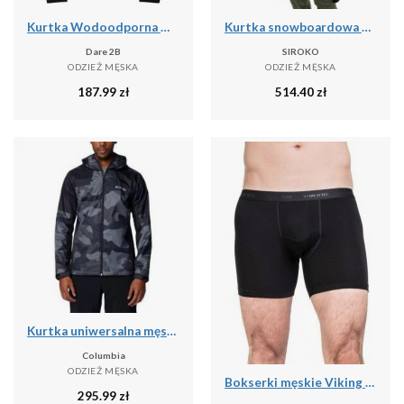
Kurtka Wodoodporna Męska Switch Out II
Kurtka snowboardowa męska W6 Bruson
Dare 2B
SIROKO
ODZIEŻ MĘSKA
ODZIEŻ MĘSKA
187.99
zł
514.40
zł
Kurtka uniwersalna męska Columbia Inner Limits Iii
Columbia
ODZIEŻ MĘSKA
Bokserki męskie Viking Bamboo Lockness, z włóknem bambusowym
295.99
zł