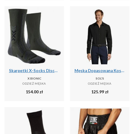
Skarpetki X-Socks Discover Crew
Męska Dopasowana Koszula Baltimore
X BIONIC
SOL'S
ODZIEŻ MĘSKA
ODZIEŻ MĘSKA
154.00
zł
125.99
zł