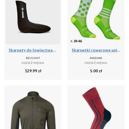
Skarpety do łowiectwa podwodnego Beuchat Sirocco Elite 3 mm
Skarpetki rowerowe unisex madani Parrot
BEUCHAT
MADANI
ODZIEŻ MĘSKA
ODZIEŻ MĘSKA
129.99
zł
5.00
zł