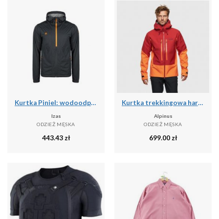
Kurtka Piniel: wodoodporna, oddychająca i wiatroszczelna na deszczowe przygody
Kurtka trekkingowa hardshell męska Alpinus Besso
Izas
Alpinus
ODZIEŻ MĘSKA
ODZIEŻ MĘSKA
443.43
zł
699.00
zł