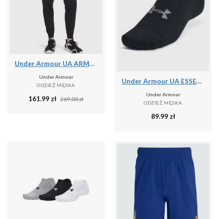
Under Armour UA ARMOUR FLEECE JOGGERS Spodnie męskie
Under Armour
Under Armour UA ESSENTIAL NO SHOW 6PK Skarpety uniseks
ODZIEŻ MĘSKA
Under Armour
161.99
zł
269.00
zł
ODZIEŻ MĘSKA
89.99
zł