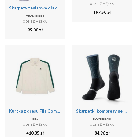
ODZIEŻ MĘSKA
Skarpety tenisowe dla dorosłych 3pak Tecnifibre High Cut Classic Socks 3P
197.50
zł
TECNIFIBRE
ODZIEŻ MĘSKA
95.00
zł
Kurtka z dresu Fila Como Relaxed
Skarpetki kompresyjne do jazdy na rowerze antybakteryjne oddychające
Fila
ROCKBROS
ODZIEŻ MĘSKA
ODZIEŻ MĘSKA
410.35
zł
84.96
zł