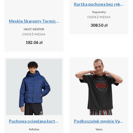
Kurtka puchowa bez rękawów Superdry Fuji Lite
Superdry
ODZIEŻ MĘSKA
Męskie Skarpety Termiczne - 4 Pary - Czarne
308.50
zł
HEAT KEEPER
ODZIEŻ MĘSKA
182.06
zł
Puchowa ocieplana kurtka Essentials Highloft
Podkoszulek męskie Vans X Curren X Knost
Adidas
Vans