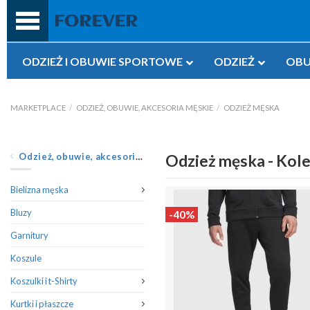
Przejdź
do
treści
ODZIEŻ I OBUWIE SPORTOWE
ODZIEŻ
OBU
MARKETPLACE
/
ODZIEŻ, OBUWIE, AKCESORIA MĘSKIE
/
ODZIEŻ MĘSKA
Odzież, obuwie, akcesoria męskie
Odzież męska - Kole
Bielizna męska
Bluzy
-40%
Garnitury
Koszule
Koszulki i t-Shirty
Kurtki i płaszcze