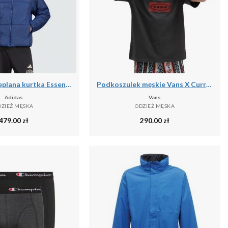
Puchowa ocieplana kurtka Essentials Highloft
Podkoszulek męskie Vans X Curren X Knost
Adidas
Vans
DZIEŻ MĘSKA
ODZIEŻ MĘSKA
479.00
zł
290.00
zł