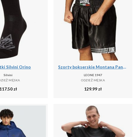
ki Silvini Orino
Szorty bokserskie Montana Pantaloncino
Silvini
LEONE 1947
DZIEŻ MĘSKA
ODZIEŻ MĘSKA
117.50
zł
129.99
zł