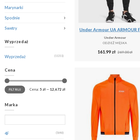
Marynarki
Spodnie
Swetry
Under Armour
Wyprzedaż
ODZIEŻ MĘSKA
161.99
zł
269.00
zł
Wyprzedaż
(11311)
Cena
Cena:
5 zł
—
12,672 zł
FILTRUJ
Marka
4F
(5646)