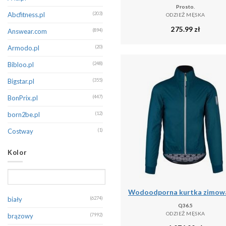
Prosto.
Champion
(213)
Abcfitness.pl
(203)
ODZIEŻ MĘSKA
275.99
zł
CMP
(402)
Answear.com
(894)
Columbia
(172)
Armodo.pl
(20)
Dare 2B
(389)
Bibloo.pl
(248)
Decathlon
(131)
Bigstar.pl
(355)
Diesel
(145)
BonPrix.pl
(447)
Dsquared2
(132)
born2be.pl
(12)
Dstrezzed
(351)
Costway
(1)
EA7 Emporio Armani
(260)
Decathlon.pl
(16243)
Kolor
Eight2Nine
(255)
Denimo.com
(536)
Emporio Armani
(191)
Douglas.pl
(1)
Endurance
(121)
Emaga
(1)
biały
(6274)
Q36.5
Erima
(267)
Eobuwie
(197)
ODZIEŻ MĘSKA
brązowy
(7992)