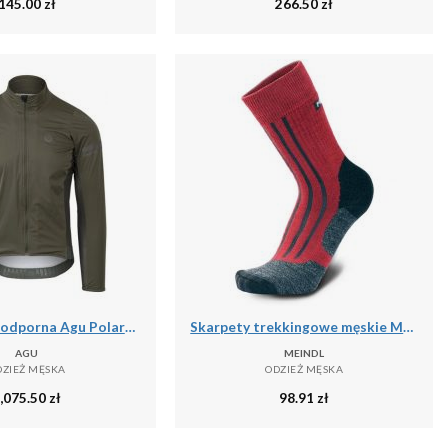
145.00
zł
266.50
zł
Kurtka wodoodporna Agu Polartec Alpha Performance
Skarpety trekkingowe męskie Meindl MT6 Lady z wełną Merino
AGU
MEINDL
DZIEŻ MĘSKA
ODZIEŻ MĘSKA
,075.50
zł
98.91
zł