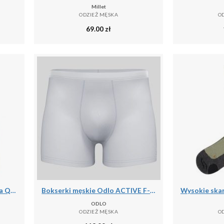
Millet
ODZIEŻ MĘSKA
O
69.00
zł
Wodoodporna kurtka zimowa Q36.5 Adventure
Bokserki męskie Odlo ACTIVE F-DRyIGHT ECO
ODLO
ODZIEŻ MĘSKA
O