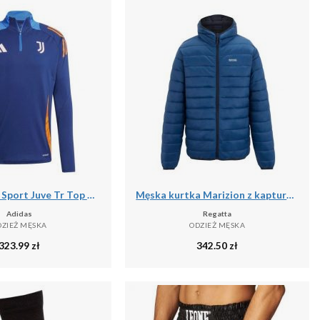
Bluza Adidas Sport Juve Tr Top Dorosłych
Męska kurtka Marizion z kapturem
Adidas
Regatta
DZIEŻ MĘSKA
ODZIEŻ MĘSKA
323.99
zł
342.50
zł