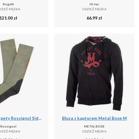
Rogelli
Hi-tec
DZIEŻ MĘSKA
ODZIEŻ MĘSKA
121.00
zł
66.99
zł
Wysokie skarpety Rossignol Sidelhorn
Bluza z kapturem Metal Boxe M
Rossignol
METAL BOXE
DZIEŻ MĘSKA
ODZIEŻ MĘSKA