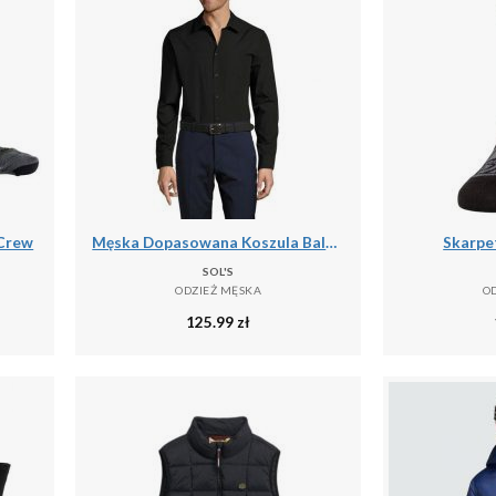
 Crew
Męska Dopasowana Koszula Baltimore
Skarpet
SOL'S
ODZIEŻ MĘSKA
O
125.99
zł