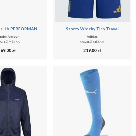
Under Armour UA PERFORMANCE COTTON 3PK NS Skarpetki unisex
Szorty Włochy Tiro Travel
nder Armour
Adidas
DZIEŻ MĘSKA
ODZIEŻ MĘSKA
69.00
zł
219.00
zł