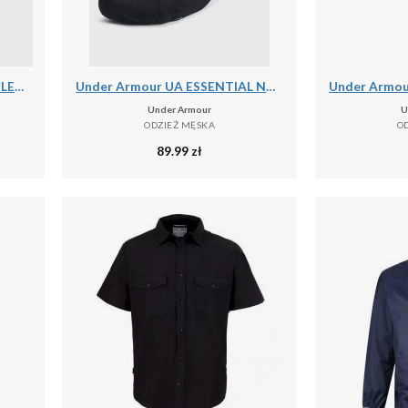
Under Armour UA ARMOUR FLEECE JOGGERS Spodnie męskie
Under Armour UA ESSENTIAL NO SHOW 6PK Skarpety uniseks
Under Armour
U
ODZIEŻ MĘSKA
O
89.99
zł