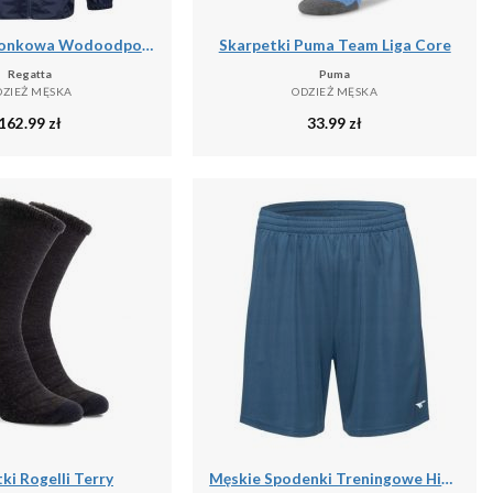
Kurtka Kieszonkowa Wodoodporna Męska + Worek Pack It III
Skarpetki Puma Team Liga Core
Regatta
Puma
DZIEŻ MĘSKA
ODZIEŻ MĘSKA
162.99
zł
33.99
zł
ki Rogelli Terry
Męskie Spodenki Treningowe Hisam