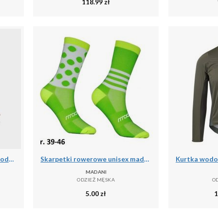
118.99
zł
Skarpety do łowiectwa podwodnego Beuchat Sirocco Elite 3 mm
Skarpetki rowerowe unisex madani Parrot
MADANI
ODZIEŻ MĘSKA
O
5.00
zł
1