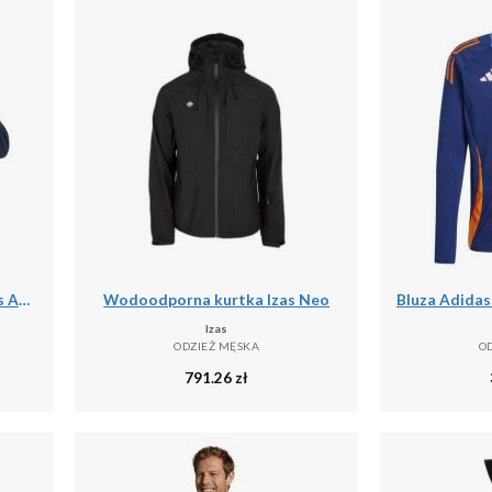
Bluza z kapturem męskie Vans Athletic
Wodoodporna kurtka Izas Neo
Izas
ODZIEŻ MĘSKA
O
791.26
zł