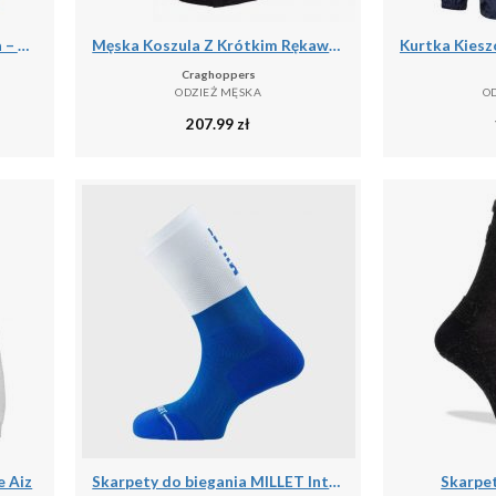
Kurtka Storm Pomarańczowa – Męska Termiczna Kurtka Kolarska
Męska Koszula Z Krótkim Rękawem Expert Kiwi
Craghoppers
ODZIEŻ MĘSKA
O
207.99
zł
 Aiz
Skarpety do biegania MILLET Intense Crew Socks M
Skarpet