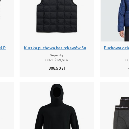
Męskie Skarpety Termiczne - 4 Pary - Czarne
Kurtka puchowa bez rękawów Superdry Fuji Lite
Superdry
ODZIEŻ MĘSKA
O
308.50
zł