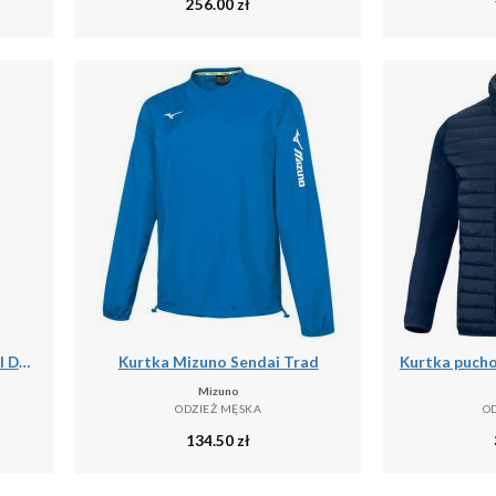
256.00
zł
RHYTHM WHITE - SKARPETKI DO BIEGANIA
Kurtka Mizuno Sendai Trad
Mizuno
ODZIEŻ MĘSKA
O
134.50
zł