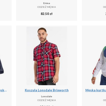
Erima
ODZIEŻ MĘSKA
O
82.50
zł
Kurtka Przeciwdeszczowa Męska Stormbreak
Koszula Lonsdale Brixworth
Lonsdale
ODZIEŻ MĘSKA
O