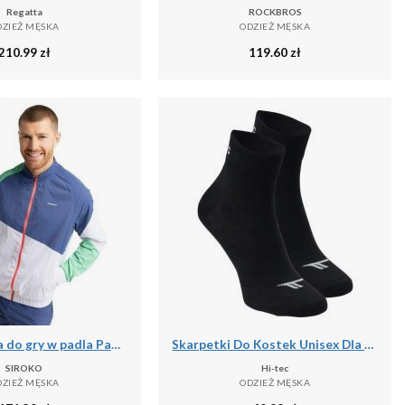
Regatta
ROCKBROS
DZIEŻ MĘSKA
ODZIEŻ MĘSKA
210.99
zł
119.60
zł
Męska kurtka do gry w padla Padel Siroko Backspin Erit
Skarpetki Do Kostek Unisex Dla Dorosłych Chire
SIROKO
Hi-tec
DZIEŻ MĘSKA
ODZIEŻ MĘSKA