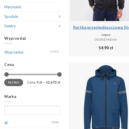
Marynarki
Spodnie
Swetry
Legea
Wyprzedaż
ODZIEŻ MĘSKA
54.90
zł
Wyprzedaż
(11161)
Cena
Cena:
5 zł
—
12,672 zł
FILTRUJ
Marka
4F
(5648)