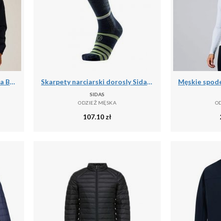
Kurtka wodoodporna Regatta Bayano II
Skarpety narciarski dorosly Sidas Ski Touring LV cienka grubosc
SIDAS
ODZIEŻ MĘSKA
O
107.10
zł