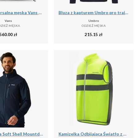
Kurtka uniwersalna męska Vans NO Hood Puffer
Bluza z kapturem Umbro pro training
Vans
Umbro
DZIEŻ MĘSKA
ODZIEŻ MĘSKA
560.00
zł
215.15
zł
Męska Kurtka Soft Shell Mountdale
Kamizelka Odbijająca Światło z Poliestru Kurtka Bezpieczeństwa Nocna