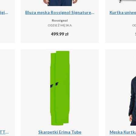
Kurtka wodoodporna Agu Original Essential
Bluza męska Rossignol Signature Ski Hz Fleece
Rossignol
ODZIEŻ MĘSKA
O
499.99
zł
Męska kurtka softshell LANETTE M, wodoodporna, wiatroszczelna i termiczna z tech
Skarpetki Erima Tube