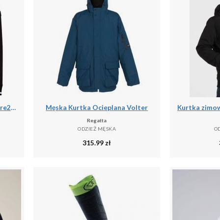
Kurtka turystyczna męska Dare2b Shield softshell
Męska Kurtka Ocieplana Volter
Regatta
ODZIEŻ MĘSKA
O
315.99
zł