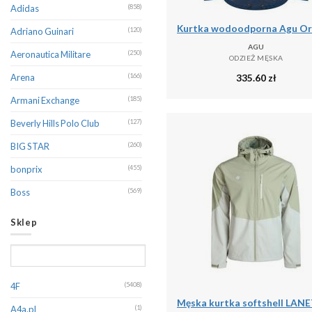
Adidas
(858)
Adriano Guinari
(120)
AGU
Aeronautica Militare
(250)
ODZIEŻ MĘSKA
335.60
zł
Arena
(166)
Armani Exchange
(185)
Beverly Hills Polo Club
(127)
BIG STAR
(260)
bonprix
(455)
Boss
(569)
Brave Soul
(392)
Sklep
CALVIN KLEIN
(367)
Calvin Klein Jeans
(243)
Camel Active
(368)
4F
(5408)
Canadian Peak
(233)
A4a.pl
(1)