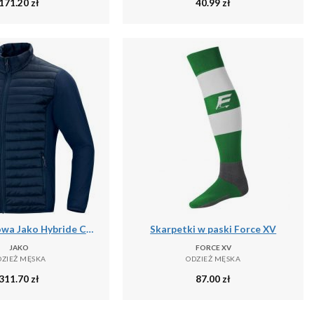
171.20
zł
40.99
zł
Kurtka puchowa Jako Hybride Corporate
Skarpetki w paski Force XV
JAKO
FORCE XV
DZIEŻ MĘSKA
ODZIEŻ MĘSKA
311.70
zł
87.00
zł