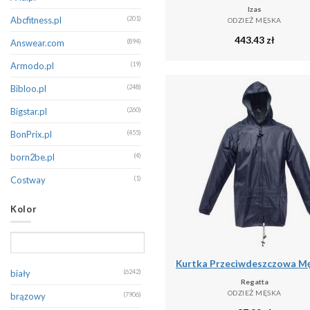
Izas
Champion
(143)
Abcfitness.pl
(201)
ODZIEŻ MĘSKA
443.43
zł
CMP
(396)
Answear.com
(894)
Columbia
(177)
Armodo.pl
(19)
Dare 2B
(382)
Bibloo.pl
(248)
Decathlon
(129)
Bigstar.pl
(260)
Diesel
(145)
BonPrix.pl
(455)
Dsquared2
(131)
born2be.pl
(4)
Dstrezzed
(316)
Costway
(1)
EA7 Emporio Armani
(266)
Decathlon.pl
(16150)
Kolor
Eight2Nine
(226)
Denimo.com
(531)
Emporio Armani
(191)
Douglas.pl
(1)
Endurance
(126)
Emaga
(1)
biały
(6242)
Regatta
Erima
(267)
Eobuwie
(199)
ODZIEŻ MĘSKA
brązowy
(7906)