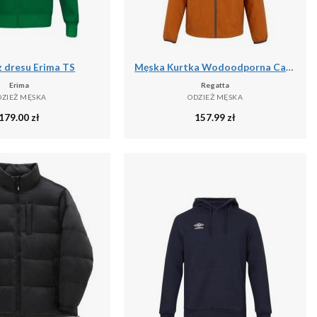
z dresu Erima TS
Męska Kurtka Wodoodporna Caspen
Erima
Regatta
DZIEŻ MĘSKA
ODZIEŻ MĘSKA
179.00
zł
157.99
zł