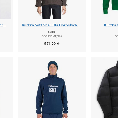
Kurtka przeciwdeszczowa Storm dla mężczyzn do biegania czarno-biała
Kurtka Soft Shell Dla Dorosłych Unisex Falcon 3 W 1
Kurtka 
SOL'S
ODZIEŻ MĘSKA
O
571.99
zł