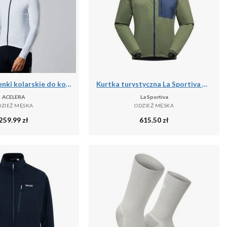
Męskie spodenki kolarskie do kolarstwa górskiego
Kurtka turystyczna La Sportiva Wall Breeze Stretch
ACELERA
La Sportiva
DZIEŻ MĘSKA
ODZIEŻ MĘSKA
259.99
zł
615.50
zł