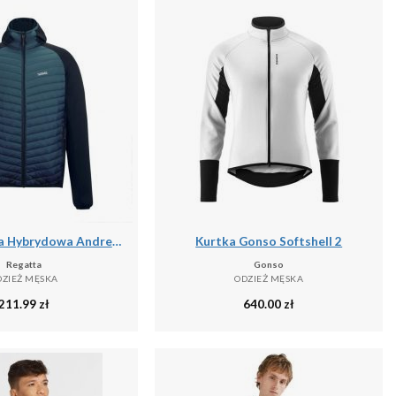
Męska Kurtka Hybrydowa Andreson
Kurtka Gonso Softshell 2
Regatta
Gonso
DZIEŻ MĘSKA
ODZIEŻ MĘSKA
211.99
zł
640.00
zł