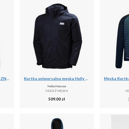
Kurtka dresowa Liverpool FC ZN.E. 2025/26
Kurtka uniwersalna męska Helly Hansen Dubliner Jacket
Helly Hansen
ODZIEŻ MĘSKA
O
509.00
zł