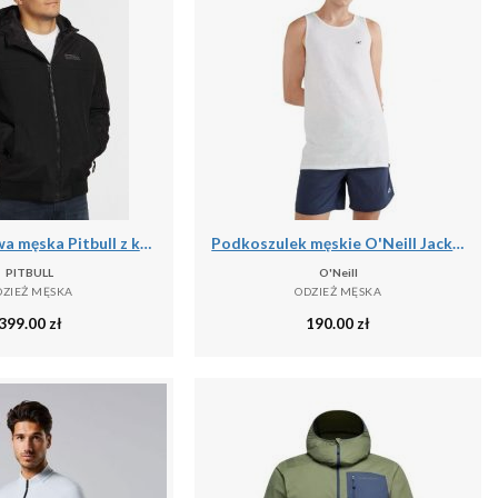
Kurtka zimowa męska Pitbull z kapturem Balboa II
Podkoszulek męskie O'Neill Jack's Base Tanktop
PITBULL
O'Neill
DZIEŻ MĘSKA
ODZIEŻ MĘSKA
399.00
zł
190.00
zł