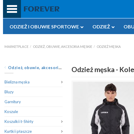
Przejdź
do
treści
ODZIEŻ I OBUWIE SPORTOWE
ODZIEŻ
OBU
MARKETPLACE
/
ODZIEŻ, OBUWIE, AKCESORIA MĘSKIE
/
ODZIEŻ MĘSKA
Odzież, obuwie, akcesoria męskie
Odzież męska - Kole
Bielizna męska
Bluzy
Garnitury
Koszule
Koszulki i t-Shirty
Kurtki i płaszcze