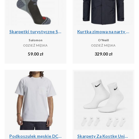
Skarpetki turystyczne Salomon Exit Outdoor
Kurtka zimowa na narty i snowboard męska O'Neill 10K/10K
Salomon
O'Neill
ODZIEŻ MĘSKA
ODZIEŻ MĘSKA
59.00
zł
329.00
zł
Podkoszulek męskie DC Shoes 1994 Short Sleeve Knit
Skarpety Za Kostkę Unisex Dla Dorosłych (zestaw 6 Sztuk)