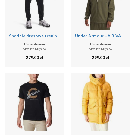
Spodnie dresowe treningowe męskie Under Armour Tricot Jogger (1290261-001)
Under Armour UA RIVAL WVN WINDBREAKER Kurtka męska
Under Armour
Under Armour
ODZIEŻ MĘSKA
ODZIEŻ MĘSKA
279.00
zł
299.00
zł