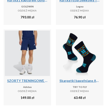
Kurtka z kapturem Goldwin Tonalith
Kurtka rozgrzewkowa Turcja niebiesko-biała
GOLDWIN
Legea
ODZIEŻ MĘSKA
ODZIEŻ MĘSKA
793.00
zł
76.90
zł
SZORTY TRENINGOWE WORKOUT ESSENTIALS BASE 3 STRIPES WOVEN
Skarpetki bawełniane Active Lifestyle Skarpetki ETHNO Granatowe
Adidas
TRY TO FLY
ODZIEŻ MĘSKA
ODZIEŻ MĘSKA
149.00
zł
63.48
zł