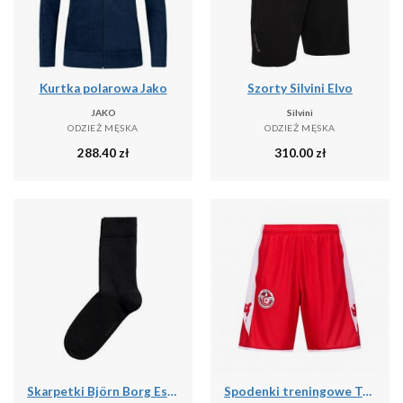
Kurtka polarowa Jako
Szorty Silvini Elvo
JAKO
Silvini
ODZIEŻ MĘSKA
ODZIEŻ MĘSKA
288.40
zł
310.00
zł
Skarpetki Björn Borg Essential (x10)
Spodenki treningowe Tunisie Ahora Pro 7 2024