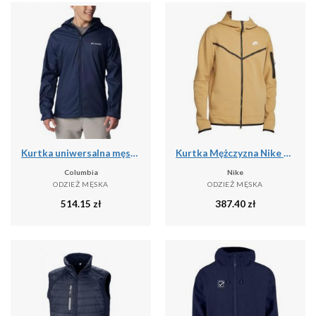
Kurtka uniwersalna męska Columbia Inner Limits Iii
Kurtka Mężczyzna Nike Tech Fleece Full Zip beżowy
Columbia
Nike
ODZIEŻ MĘSKA
ODZIEŻ MĘSKA
514.15
zł
387.40
zł