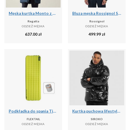
Męska kurtka Monto z wyściełaniem
Bluza męska Rossignol Signature Ski Hz Fleece
Regatta
Rossignol
ODZIEŻ MĘSKA
ODZIEŻ MĘSKA
637.00
zł
499.99
zł
Podkładka do spania Tiny R03 AVS | Materac kempingowy | R Value 3.0
Kurtka puchowa lifestyle męska Barent
FLEXTAIL
SIROKO
ODZIEŻ MĘSKA
ODZIEŻ MĘSKA