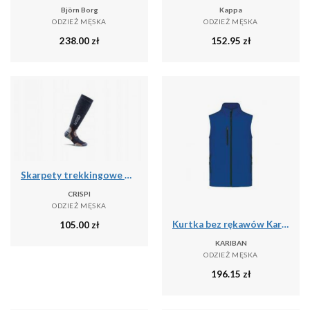
Björn Borg
Kappa
ODZIEŻ MĘSKA
ODZIEŻ MĘSKA
238.00
zł
152.95
zł
Skarpety trekkingowe Crispi Calza Pro
CRISPI
ODZIEŻ MĘSKA
Kurtka bez rękawów Kariban
105.00
zł
KARIBAN
ODZIEŻ MĘSKA
196.15
zł