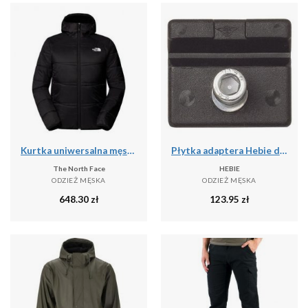
Kurtka uniwersalna męska The North Face Quest Ins
Płytka adaptera Hebie do podwójnej stopki
The North Face
HEBIE
ODZIEŻ MĘSKA
ODZIEŻ MĘSKA
648.30
zł
123.95
zł