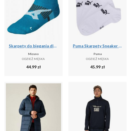
Skarpety do biegania dla dorosłych Mizuno DryLite Race Mid
Puma Skarpety Sneaker 93531502
Mizuno
Puma
ODZIEŻ MĘSKA
ODZIEŻ MĘSKA
44.99
zł
45.99
zł