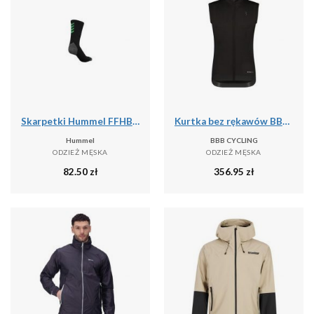
Skarpetki Hummel FFHB Pro
Kurtka bez rękawów BBB Cycling Triguard
Hummel
BBB CYCLING
ODZIEŻ MĘSKA
ODZIEŻ MĘSKA
82.50
zł
356.95
zł