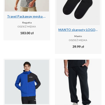
Travel Packaway męska koszula z krótkim rękawem
Regatta
ODZIEŻ MĘSKA
MANTO skarpety LOGOTYPE 25 czarne
183.00
zł
Manto
ODZIEŻ MĘSKA
39.99
zł