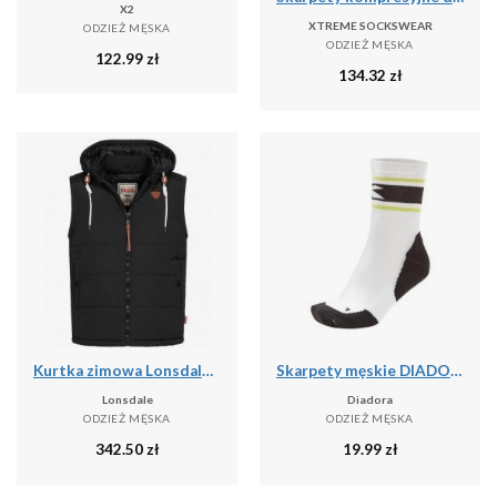
X2
XTREME SOCKSWEAR
ODZIEŻ MĘSKA
ODZIEŻ MĘSKA
122.99
zł
134.32
zł
Kurtka zimowa Lonsdale Polmear
Skarpety męskie DIADORA SOCKS
Lonsdale
Diadora
ODZIEŻ MĘSKA
ODZIEŻ MĘSKA
342.50
zł
19.99
zł