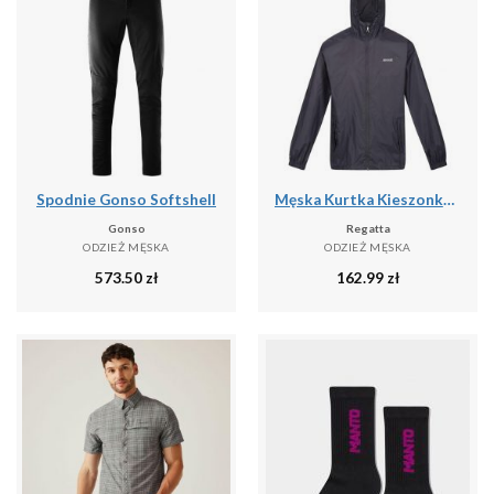
Spodnie Gonso Softshell
Męska Kurtka Kieszonkowa + Worek Pack It III
Gonso
Regatta
ODZIEŻ MĘSKA
ODZIEŻ MĘSKA
573.50
zł
162.99
zł