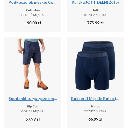
Podkoszulek męskie Columbia Graphic Casual
Kurtka JOTT DELHI Żółty
Columbia
Jott
ODZIEŻ MĘSKA
ODZIEŻ MĘSKA
190.00
zł
775.99
zł
Spodenki turystyczne męskie Rip Curl Travellers Walkshort granatowe CWADD9 28
Bokserki Męskie Roixo (zestaw 2 Sztuk)
Rip Curl
Hi-tec
ODZIEŻ MĘSKA
ODZIEŻ MĘSKA
57.99
zł
66.99
zł