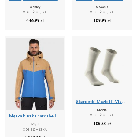
Oakley
X-Socks
ODZIEŻ MĘSKA
ODZIEŻ MĘSKA
446.99
zł
109.99
zł
Skarpetki Mavic Hi-Vis High
MAVIC
ODZIEŻ MĘSKA
Męska kurtka hardshell Kilpi TRINITY-M
105.50
zł
Kilpi
ODZIEŻ MĘSKA