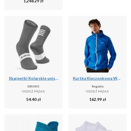
1,248.29
zł
Skarpetki Kolarskie unisex SIROKO S1 Grey Saas
Kurtka Kieszonkowa Wodoodporna Męska + Worek Pack It III
SIROKO
Regatta
ODZIEŻ MĘSKA
ODZIEŻ MĘSKA
54.40
zł
162.99
zł