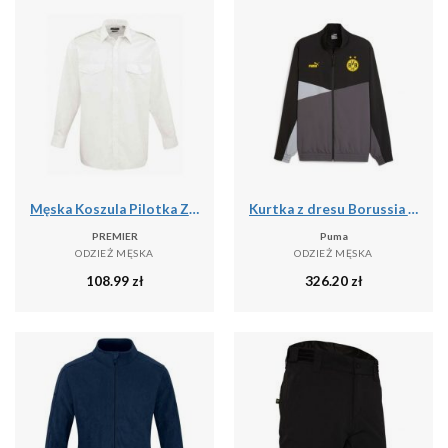
Męska Koszula Pilotka Z Długim Rękawem
Kurtka z dresu Borussia Dortmund 2023/24
PREMIER
Puma
ODZIEŻ MĘSKA
ODZIEŻ MĘSKA
108.99
zł
326.20
zł