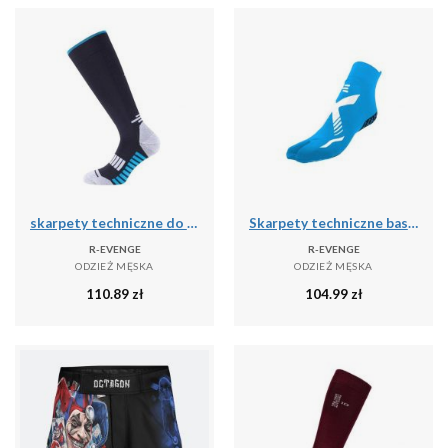
skarpety techniczne do biegania dla dorosłych długie, czarny
Skarpety techniczne basenowe jednopalcowe dla dorosłych, jasnoniebieskim białym
R-EVENGE
R-EVENGE
ODZIEŻ MĘSKA
ODZIEŻ MĘSKA
110.89
zł
104.99
zł