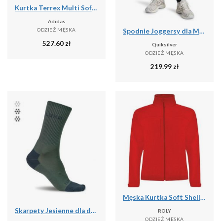
Kurtka Terrex Multi Softshell
Adidas
ODZIEŻ MĘSKA
Spodnie Joggersy dla Mężczyzn SALT WATER
527.60
zł
Quiksilver
ODZIEŻ MĘSKA
219.99
zł
Męska Kurtka Soft Shell Rudolph
Skarpety Jesienne dla dorosłych LUXA Finest
ROLY
ODZIEŻ MĘSKA