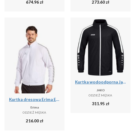
674.96
zł
273.60
zł
Kurtka wodoodporna Jako Power
JAKO
ODZIEŻ MĘSKA
Kurtka dresowa Erima Essential Team
311.95
zł
Erima
ODZIEŻ MĘSKA
216.00
zł