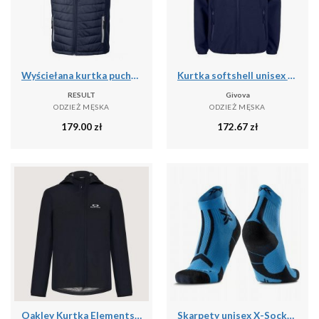
Wyściełana kurtka puchowa z recyklingu Result Black Compass
Kurtka softshell unisex Givova Kurtka niebieska
RESULT
Givova
ODZIEŻ MĘSKA
ODZIEŻ MĘSKA
179.00
zł
172.67
zł
Oakley Kurtka Elements Shell 2.0 Foa406090-02E
Skarpety unisex X-Socks TRAILRUN DISCOVER ANKLE MINERAL BLUE/X BLACK A016