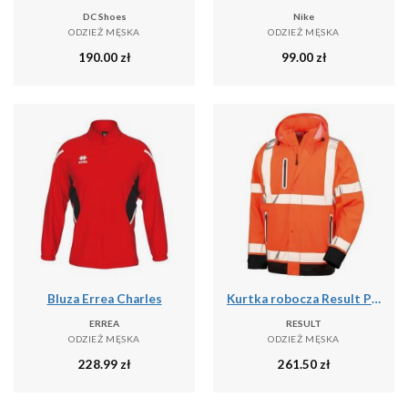
DC Shoes
Nike
ODZIEŻ MĘSKA
ODZIEŻ MĘSKA
190.00
zł
99.00
zł
Bluza Errea Charles
Kurtka robocza Result Prism PU Safe & Dry
ERREA
RESULT
ODZIEŻ MĘSKA
ODZIEŻ MĘSKA
228.99
zł
261.50
zł