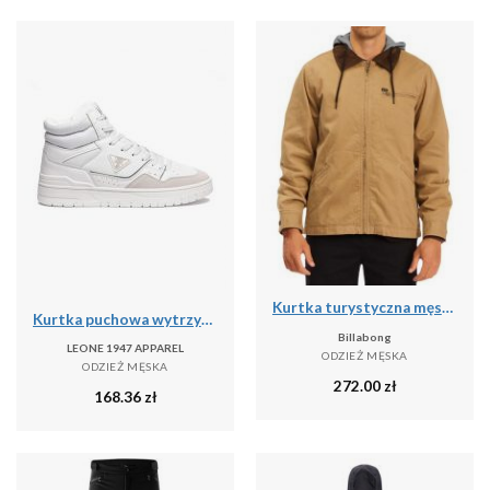
Kurtka turystyczna męska Billabong Barlow przejściowa
Kurtka puchowa wytrzymały na co dzień na siłownię
Billabong
LEONE 1947 APPAREL
ODZIEŻ MĘSKA
ODZIEŻ MĘSKA
272.00
zł
168.36
zł