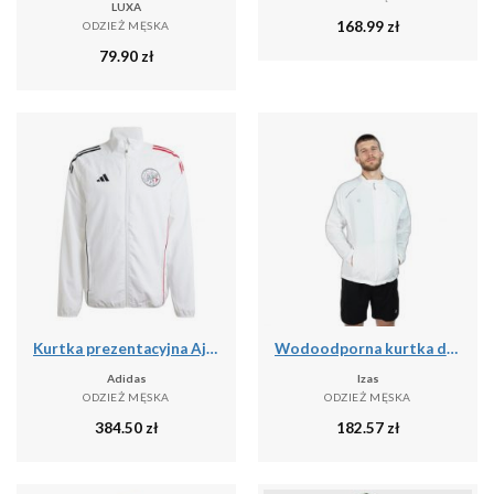
LUXA
168.99
zł
ODZIEŻ MĘSKA
79.90
zł
Kurtka prezentacyjna Ajax Amsterdam 2025/26
Wodoodporna kurtka do biegania Izas Brezel II
Adidas
Izas
ODZIEŻ MĘSKA
ODZIEŻ MĘSKA
384.50
zł
182.57
zł