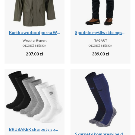
Kurtka wodoodporna Weather Report Torsten
Spodnie myśliwskie męskie Tagart Enduro 2 Ripstop wygodne bojówki
Weather Report
TAGART
ODZIEŻ MĘSKA
ODZIEŻ MĘSKA
207.00
zł
389.00
zł
BRUBAKER skarpety sportowe 6 par unisex oddychające retro - Mix kolorów
Skarpety kompresyjne do biegania Xtreme, 2 par, Multi Niebieski