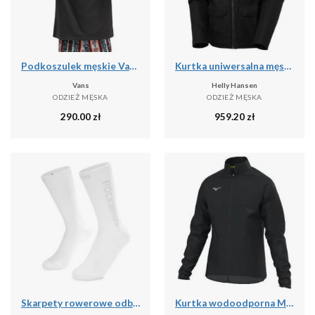
Podkoszulek męskie Vans X Curren X Knost
Kurtka uniwersalna męska Helly Hansen Chill 3.0
Vans
Helly Hansen
ODZIEŻ MĘSKA
ODZIEŻ MĘSKA
290.00
zł
959.20
zł
Skarpety rowerowe odblaskowe unisex antybakteryjne
Kurtka wodoodporna Mizuno RB