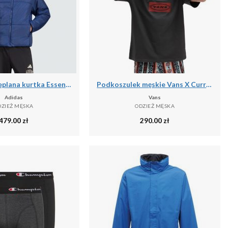
Puchowa ocieplana kurtka Essentials Highloft
Podkoszulek męskie Vans X Curren X Knost
Adidas
Vans
DZIEŻ MĘSKA
ODZIEŻ MĘSKA
479.00
zł
290.00
zł