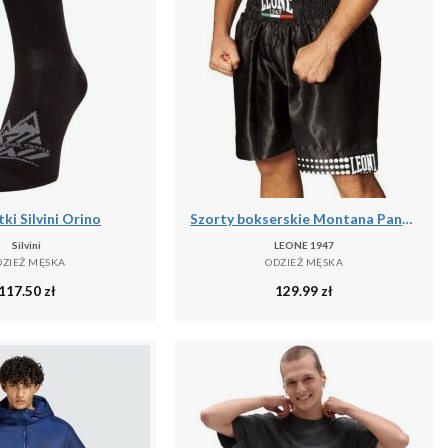
ki Silvini Orino
Szorty bokserskie Montana Pantaloncino
Silvini
LEONE 1947
DZIEŻ MĘSKA
ODZIEŻ MĘSKA
117.50
zł
129.99
zł