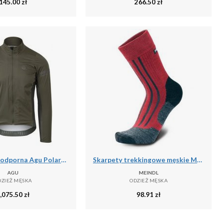
145.00
zł
266.50
zł
Kurtka wodoodporna Agu Polartec Alpha Performance
Skarpety trekkingowe męskie Meindl MT6 Lady z wełną Merino
AGU
MEINDL
DZIEŻ MĘSKA
ODZIEŻ MĘSKA
,075.50
zł
98.91
zł