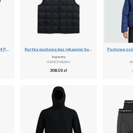
Męskie Skarpety Termiczne - 4 Pary - Czarne
Kurtka puchowa bez rękawów Superdry Fuji Lite
Superdry
ODZIEŻ MĘSKA
O
308.50
zł