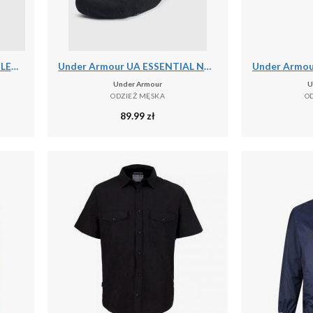
Under Armour UA ARMOUR FLEECE JOGGERS Spodnie męskie
Under Armour UA ESSENTIAL NO SHOW 6PK Skarpety uniseks
Under Armour
U
ODZIEŻ MĘSKA
O
89.99
zł