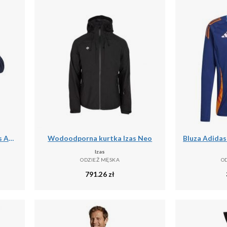
Bluza z kapturem męskie Vans Athletic
Wodoodporna kurtka Izas Neo
Izas
ODZIEŻ MĘSKA
O
791.26
zł