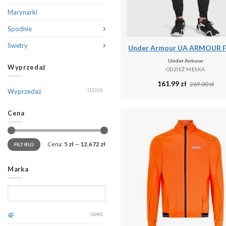
Marynarki
Spodnie
Swetry
Under Armour
Wyprzedaż
ODZIEŻ MĘSKA
161.99
zł
269.00
zł
Wyprzedaż
(11311)
Cena
Cena:
5 zł
—
12,672 zł
FILTRUJ
Marka
4F
(5646)