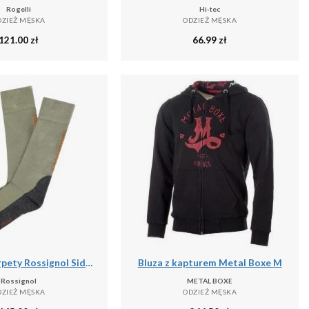
Rogelli
Hi-tec
DZIEŻ MĘSKA
ODZIEŻ MĘSKA
121.00
zł
66.99
zł
Wysokie skarpety Rossignol Sidelhorn
Bluza z kapturem Metal Boxe M
Rossignol
METAL BOXE
DZIEŻ MĘSKA
ODZIEŻ MĘSKA