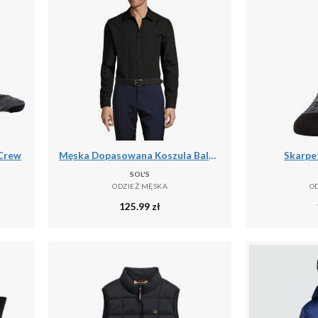
 Crew
Męska Dopasowana Koszula Baltimore
Skarpet
SOL'S
ODZIEŻ MĘSKA
O
125.99
zł