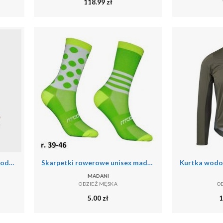
118.99
zł
Skarpety do łowiectwa podwodnego Beuchat Sirocco Elite 3 mm
Skarpetki rowerowe unisex madani Parrot
MADANI
ODZIEŻ MĘSKA
O
5.00
zł
1