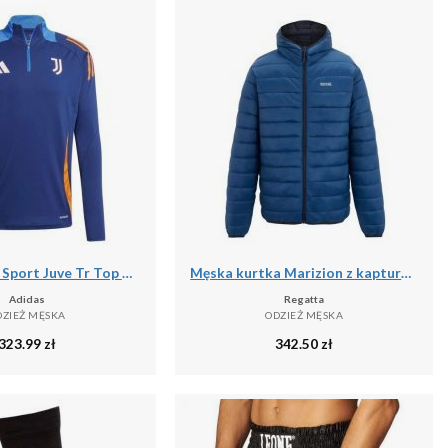
Bluza Adidas Sport Juve Tr Top Dorosłych
Męska kurtka Marizion z kapturem
Adidas
Regatta
DZIEŻ MĘSKA
ODZIEŻ MĘSKA
323.99
zł
342.50
zł