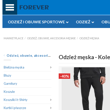
Przejdź
do
treści
ODZIEŻ I OBUWIE SPORTOWE
ODZIEŻ
OBU
MARKETPLACE
/
ODZIEŻ, OBUWIE, AKCESORIA MĘSKIE
/
ODZIEŻ MĘSKA
Odzież, obuwie, akcesoria męskie
Odzież męska - Kole
Bielizna męska
Bluzy
-40%
Garnitury
Koszule
Koszulki i t-Shirty
Kurtki i płaszcze