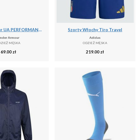
Under Armour UA PERFORMANCE COTTON 3PK NS Skarpetki unisex
Szorty Włochy Tiro Travel
nder Armour
Adidas
DZIEŻ MĘSKA
ODZIEŻ MĘSKA
69.00
zł
219.00
zł