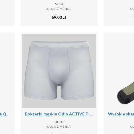
Millet
ODZIEŻ MĘSKA
O
69.00
zł
Wodoodporna kurtka zimowa Q36.5 Adventure
Bokserki męskie Odlo ACTIVE F-DRyIGHT ECO
ODLO
ODZIEŻ MĘSKA
O