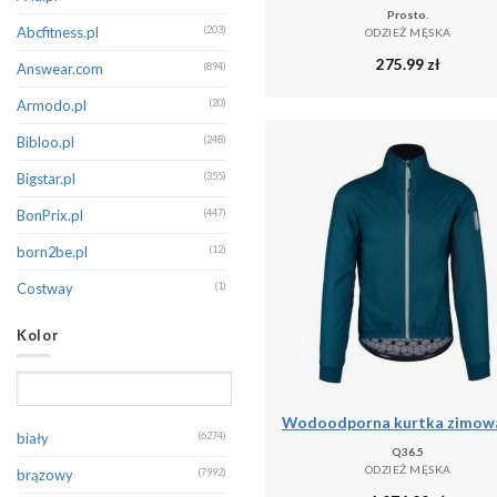
Prosto.
Champion
(213)
Abcfitness.pl
(203)
ODZIEŻ MĘSKA
275.99
zł
CMP
(402)
Answear.com
(894)
Columbia
(172)
Armodo.pl
(20)
Dare 2B
(389)
Bibloo.pl
(248)
Decathlon
(131)
Bigstar.pl
(355)
Diesel
(145)
BonPrix.pl
(447)
Dsquared2
(132)
born2be.pl
(12)
Dstrezzed
(351)
Costway
(1)
EA7 Emporio Armani
(260)
Decathlon.pl
(16243)
Kolor
Eight2Nine
(255)
Denimo.com
(536)
Emporio Armani
(191)
Douglas.pl
(1)
Endurance
(121)
Emaga
(1)
biały
(6274)
Q36.5
Erima
(267)
Eobuwie
(197)
ODZIEŻ MĘSKA
brązowy
(7992)