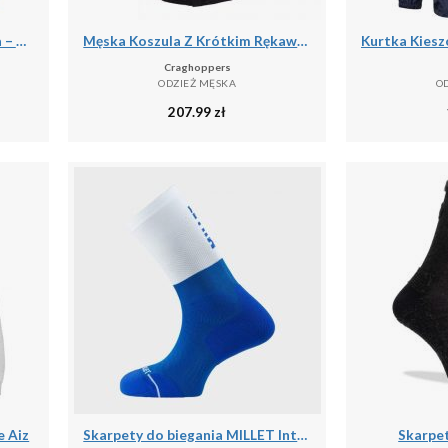
Kurtka Storm Pomarańczowa – Męska Termiczna Kurtka Kolarska
Męska Koszula Z Krótkim Rękawem Expert Kiwi
Craghoppers
ODZIEŻ MĘSKA
O
207.99
zł
 Aiz
Skarpety do biegania MILLET Intense Crew Socks M
Skarpet