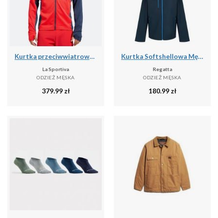
Kurtka przeciwwiatrowa męska La Sportiva True North
Kurtka Softshellowa Męska 2 Warstwy
La Sportiva
Regatta
ODZIEŻ MĘSKA
ODZIEŻ MĘSKA
379.99
zł
180.99
zł