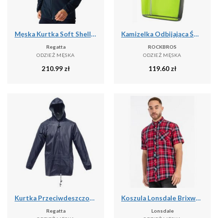
Męska Kurtka Soft Shell Mountdale
Kamizelka Odbijająca Światło z Poliestru Kurtka Bezpieczeństwa Nocna
Regatta
ROCKBROS
ODZIEŻ MĘSKA
ODZIEŻ MĘSKA
210.99
zł
119.60
zł
Kurtka Przeciwdeszczowa Męska Stormbreak
Koszula Lonsdale Brixworth
Regatta
Lonsdale