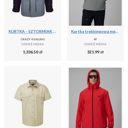
KURTKA - SZTORMIAK C4S BERGEN II CARBON/GRAFIT [M]
Kurtka trekkingowa membrana 10000 męska 4F 4FRSS26TTJAM1269
CRAZY 4 SAILING
4F
ODZIEŻ MĘSKA
ODZIEŻ MĘSKA
1,336.50
zł
321.99
zł