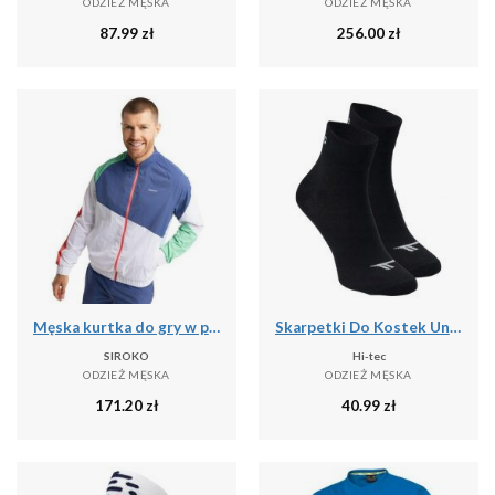
ODZIEŻ MĘSKA
ODZIEŻ MĘSKA
87.99
zł
256.00
zł
Męska kurtka do gry w padla Padel Siroko Backspin Erit
Skarpetki Do Kostek Unisex Dla Dorosłych Chire
SIROKO
Hi-tec
ODZIEŻ MĘSKA
ODZIEŻ MĘSKA
171.20
zł
40.99
zł