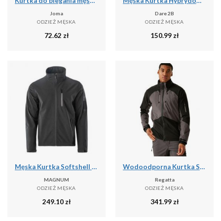
Kurtka do biegania męska Joma Iris przeciwdeszczowa
Męska Kurtka Hybrydowa Torrek
Joma
Dare 2B
ODZIEŻ MĘSKA
ODZIEŻ MĘSKA
72.62
zł
150.99
zł
Męska Kurtka Softshell 2.0 Deer
Wodoodporna Kurtka Stretch Shell Dla Dorosłych Unisex
MAGNUM
Regatta
ODZIEŻ MĘSKA
ODZIEŻ MĘSKA
249.10
zł
341.99
zł