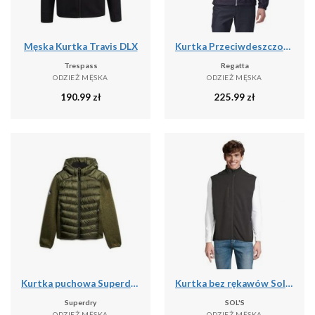
Męska Kurtka Travis DLX
Kurtka Przeciwdeszczowa Męska Lyle IV
Trespass
Regatta
ODZIEŻ MĘSKA
ODZIEŻ MĘSKA
190.99
zł
225.99
zł
Kurtka puchowa Superdry Storm Hybrid
Kurtka bez rękawów Sol's Falcon Bw
Superdry
SOL'S
ODZIEŻ MĘSKA
ODZIEŻ MĘSKA