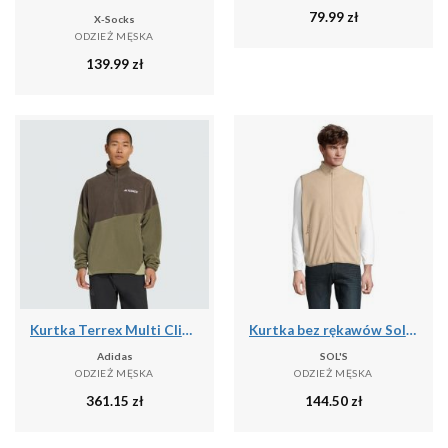
79.99
zł
X-Socks
ODZIEŻ MĘSKA
139.99
zł
Kurtka Terrex Multi Climawarm Fleece
Kurtka bez rękawów Sol's Factor Bw
Adidas
SOL'S
ODZIEŻ MĘSKA
ODZIEŻ MĘSKA
361.15
zł
144.50
zł