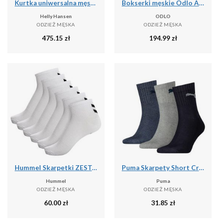
Kurtka uniwersalna męska Helly Hansen Hp Fleece
Bokserki męskie Odlo ACTIVE F-DRY GRAPHIC 2 PACK
Helly Hansen
ODLO
ODZIEŻ MĘSKA
ODZIEŻ MĘSKA
475.15
zł
194.99
zł
Hummel Skarpetki ZESTAW 6-Pack Z SZEWRONAMI MID CUT
Puma Skarpety Short Crew 3-Pak 90611058
Hummel
Puma
ODZIEŻ MĘSKA
ODZIEŻ MĘSKA
60.00
zł
31.85
zł