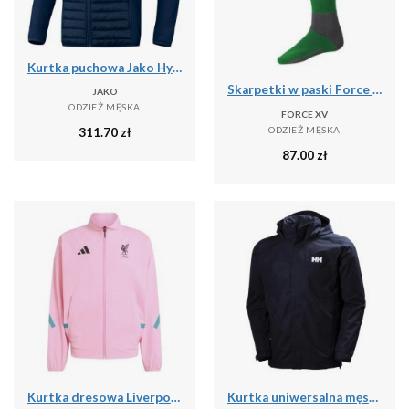
Kurtka puchowa Jako Hybride Corporate
Skarpetki w paski Force XV
JAKO
ODZIEŻ MĘSKA
FORCE XV
ODZIEŻ MĘSKA
311.70
zł
87.00
zł
Kurtka dresowa Liverpool FC ZN.E. 2025/26
Kurtka uniwersalna męska Helly Hansen Dubliner Jacket