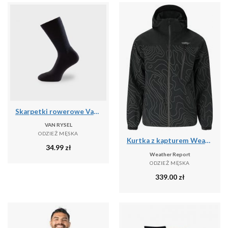
Skarpetki rowerowe Van Rysel 500 zimowe
VAN RYSEL
ODZIEŻ MĘSKA
Kurtka z kapturem Weather Report Delton Aop AWG W-PRO 15000
34.99
zł
Weather Report
ODZIEŻ MĘSKA
339.00
zł