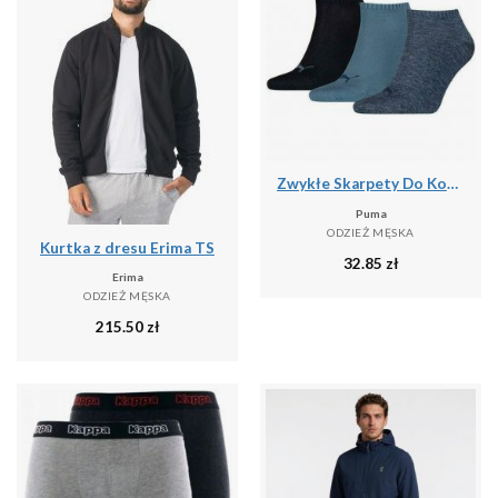
Zwykłe Skarpety Do Kostki Unisex Dla Dorosłych (zestaw 3 Sztuk)
Puma
ODZIEŻ MĘSKA
Kurtka z dresu Erima TS
32.85
zł
Erima
ODZIEŻ MĘSKA
215.50
zł