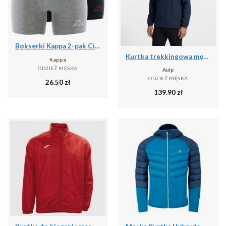
Bokserki Kappa 2-pak Ciemnoszary-Jasnoszary Ciemnoszary/szary St.
Kurtka trekkingowa męska wodoodporna AULP DOLAN rozpinana z kapturem
Kappa
ODZIEŻ MĘSKA
Aulp
ODZIEŻ MĘSKA
26.50
zł
139.90
zł