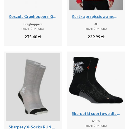
Koszula Craghoppers Kiwi
Kurtka przejściowa membrana 5000 męska 4F 4FWSS26TTJAM1120
Craghoppers
4F
ODZIEŻ MĘSKA
ODZIEŻ MĘSKA
275.40
zł
229.99
zł
Skarpetki sportowe dla dorosłych Performance Run Sock Crew
ASICS
ODZIEŻ MĘSKA
Skarpety X-Socks RUN DISCOVER MERINO CREW G701