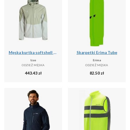
Męska kurtka softshell LANETTE M, wodoodporna, wiatroszczelna i termiczna z tech
Skarpetki Erima Tube
Izas
Erima
ODZIEŻ MĘSKA
ODZIEŻ MĘSKA
443.43
zł
82.50
zł