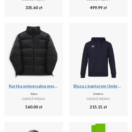
335.60
zł
499.99
zł
Kurtka uniwersalna męska Vans NO Hood Puffer
Bluza z kapturem Umbro pro training
Vans
Umbro
ODZIEŻ MĘSKA
ODZIEŻ MĘSKA
560.00
zł
215.15
zł