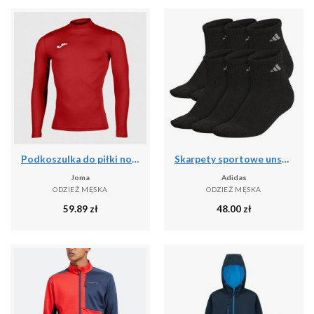
Podkoszulka do piłki nożnej dla dorosłych Joma Brama Academy z długim rękawem
Skarpety sportowe unsex Adidas PER ANKLE AA2321 3-PAK
Joma
Adidas
ODZIEŻ MĘSKA
ODZIEŻ MĘSKA
59.89
zł
48.00
zł