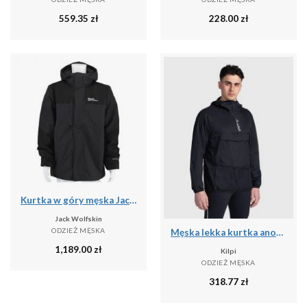
559.35
zł
228.00
zł
Kurtka w góry męska Jack Wolfskin A618586350
Jack Wolfskin
ODZIEŻ MĘSKA
Męska lekka kurtka anorak Kilpi ANORI-M
1,189.00
zł
Kilpi
ODZIEŻ MĘSKA
318.77
zł