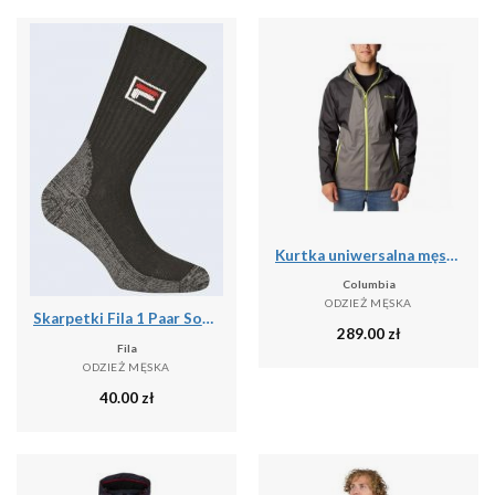
Kurtka uniwersalna męska Columbia Inner Limits Ii Jacket
Columbia
ODZIEŻ MĘSKA
Skarpetki Fila 1 Paar Sock Black 39-42
289.00
zł
Fila
ODZIEŻ MĘSKA
40.00
zł