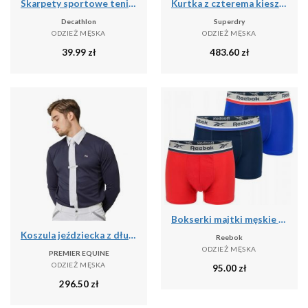
Skarpety sportowe tenis Artengo RS160 niskie 5 par
Kurtka z czterema kieszeniami Superdry
Decathlon
Superdry
ODZIEŻ MĘSKA
ODZIEŻ MĘSKA
39.99
zł
483.60
zł
Bokserki majtki męskie 3 pary REEBOK SHORT SPORTS TRUNK ELIM
Koszula jeździecka z długim rękawem Premier Equine Giulio
Reebok
ODZIEŻ MĘSKA
PREMIER EQUINE
ODZIEŻ MĘSKA
95.00
zł
296.50
zł