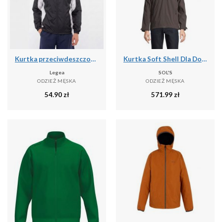
Kurtka przeciwdeszczowa Storm dla mężczyzn do biegania czarno-biała
Kurtka Soft Shell Dla Dorosłych Unisex Falcon 3 W 1
Legea
SOL'S
ODZIEŻ MĘSKA
ODZIEŻ MĘSKA
54.90
zł
571.99
zł