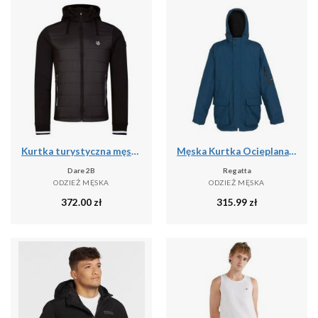
Kurtka turystyczna męska Dare2b Shield softshell
Męska Kurtka Ocieplana Volter
Dare 2B
Regatta
ODZIEŻ MĘSKA
ODZIEŻ MĘSKA
372.00
zł
315.99
zł