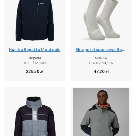
Kurtka Regatta Moutdale
Skarpetki sportowe Boombastic Siroko BBC Amp Gray
Regatta
SIROKO
ODZIEŻ MĘSKA
ODZIEŻ MĘSKA
228.50
zł
47.20
zł