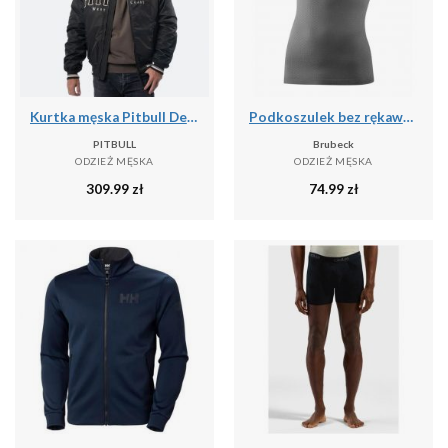
Kurtka męska Pitbull Detroit Baseball
Podkoszulek bez rękawów Brubeck Base Layer Ultra Light 3D
PITBULL
Brubeck
ODZIEŻ MĘSKA
ODZIEŻ MĘSKA
309.99
zł
74.99
zł