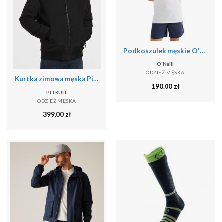
Podkoszulek męskie O'Neill Jack's Base Tanktop
O'Neill
ODZIEŻ MĘSKA
Kurtka zimowa męska Pitbull z kapturem Balboa II
190.00
zł
PITBULL
ODZIEŻ MĘSKA
399.00
zł