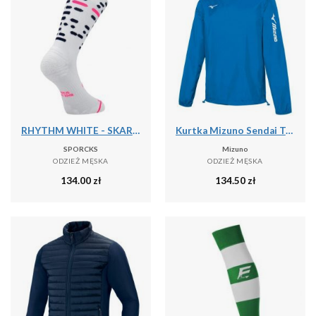
RHYTHM WHITE - SKARPETKI DO BIEGANIA
Kurtka Mizuno Sendai Trad
SPORCKS
Mizuno
ODZIEŻ MĘSKA
ODZIEŻ MĘSKA
134.00
zł
134.50
zł