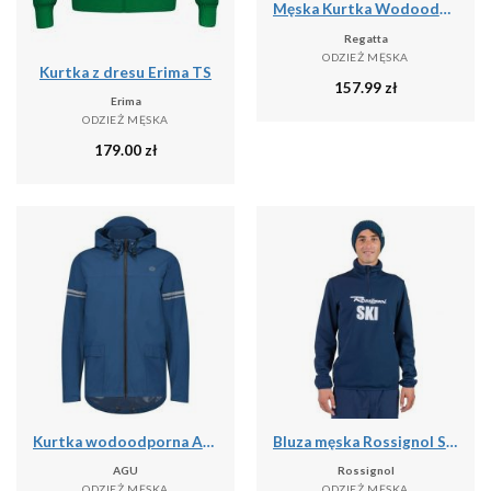
Męska Kurtka Wodoodporna Caspen
Regatta
ODZIEŻ MĘSKA
Kurtka z dresu Erima TS
157.99
zł
Erima
ODZIEŻ MĘSKA
179.00
zł
Kurtka wodoodporna Agu Original Essential
Bluza męska Rossignol Signature Ski Hz Fleece
AGU
Rossignol
ODZIEŻ MĘSKA
ODZIEŻ MĘSKA