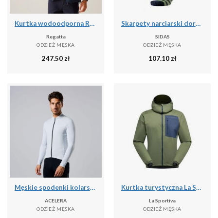
Kurtka wodoodporna Regatta Bayano II
Skarpety narciarski dorosly Sidas Ski Touring LV cienka grubosc
Regatta
SIDAS
ODZIEŻ MĘSKA
ODZIEŻ MĘSKA
247.50
zł
107.10
zł
Męskie spodenki kolarskie do kolarstwa górskiego
Kurtka turystyczna La Sportiva Wall Breeze Stretch
ACELERA
La Sportiva
ODZIEŻ MĘSKA
ODZIEŻ MĘSKA