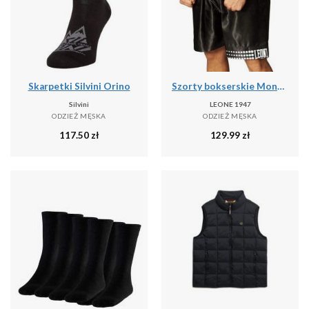
Skarpetki Silvini Orino
Szorty bokserskie Montana Pantaloncino
Silvini
LEONE 1947
ODZIEŻ MĘSKA
ODZIEŻ MĘSKA
117.50
zł
129.99
zł