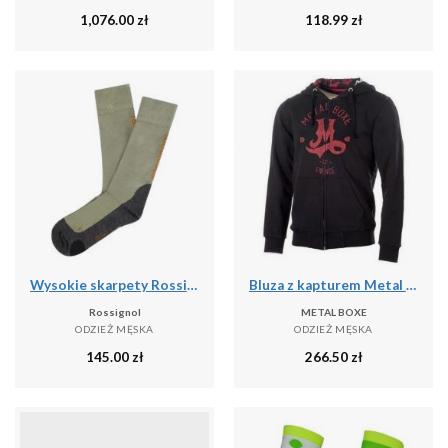
1,076.00
zł
118.99
zł
Wysokie skarpety Rossignol Sidelhorn
Bluza z kapturem Metal Boxe M
Rossignol
METAL BOXE
ODZIEŻ MĘSKA
ODZIEŻ MĘSKA
145.00
zł
266.50
zł