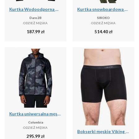
Kurtka Wodoodporna Męska Switch Out II
Kurtka snowboardowa męska W6 Bruson
Dare 2B
SIROKO
ODZIEŻ MĘSKA
ODZIEŻ MĘSKA
187.99
zł
514.40
zł
Kurtka uniwersalna męska Columbia Inner Limits Iii
Columbia
ODZIEŻ MĘSKA
Bokserki męskie Viking Bamboo Lockness, z włóknem bambusowym
295.99
zł