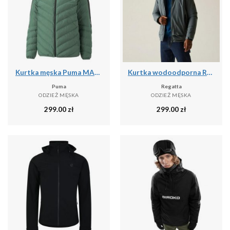
Kurtka męska Puma MAPF1 MT7 ECOLITE DOWN
Kurtka wodoodporna Regatta Winsar
Puma
Regatta
ODZIEŻ MĘSKA
ODZIEŻ MĘSKA
299.00
zł
299.00
zł