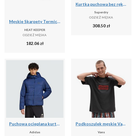
Kurtka puchowa bez rękawów Superdry Fuji Lite
Superdry
ODZIEŻ MĘSKA
Męskie Skarpety Termiczne - 4 Pary - Czarne
308.50
zł
HEAT KEEPER
ODZIEŻ MĘSKA
182.06
zł
Puchowa ocieplana kurtka Essentials Highloft
Podkoszulek męskie Vans X Curren X Knost
Adidas
Vans