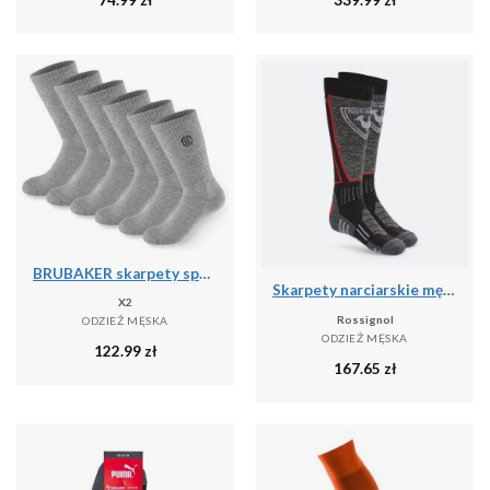
BRUBAKER skarpety sportowe 6 par unisex oddychające retro - Szary
Skarpety narciarskie męskie Rossignol High Speed
X2
Rossignol
ODZIEŻ MĘSKA
ODZIEŻ MĘSKA
122.99
zł
167.65
zł