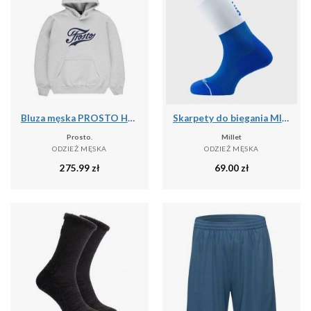
Bluza męska PROSTO Hoodie Aiz
Skarpety do biegania MILLET Intense Crew Socks M
Prosto.
Millet
ODZIEŻ MĘSKA
ODZIEŻ MĘSKA
275.99
zł
69.00
zł