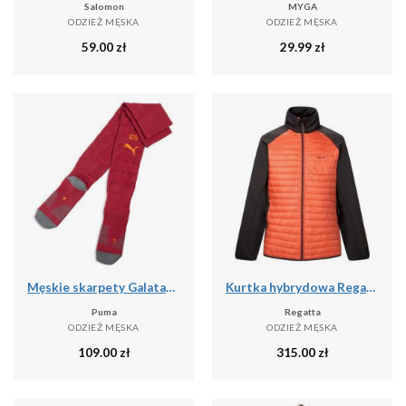
Salomon
MYGA
ODZIEŻ MĘSKA
ODZIEŻ MĘSKA
59.00
zł
29.99
zł
Męskie skarpety Galatasaray SK 25/26 PUMA
Kurtka hybrydowa Regatta Clumber
Puma
Regatta
ODZIEŻ MĘSKA
ODZIEŻ MĘSKA
109.00
zł
315.00
zł