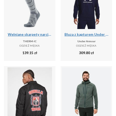
Welniane skarpety narciarski czlowiek Therm-ic Ski Warm wysokosc kolana
Bluza z kapturem Under Armour Rival Fleece, Mężczyźni
THERM-IC
Under Armour
ODZIEŻ MĘSKA
ODZIEŻ MĘSKA
139.15
zł
309.80
zł