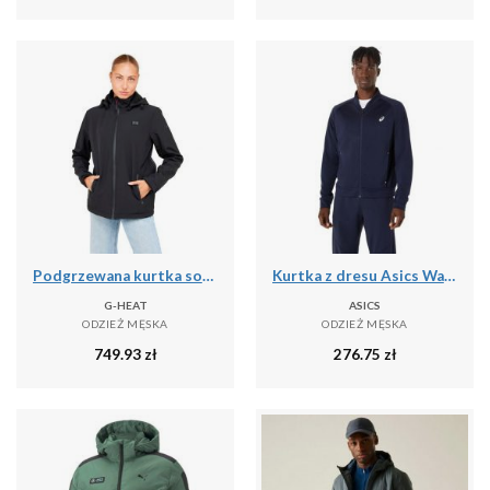
Podgrzewana kurtka softshell
Kurtka z dresu Asics Warm-Up
G-HEAT
ASICS
ODZIEŻ MĘSKA
ODZIEŻ MĘSKA
749.93
zł
276.75
zł