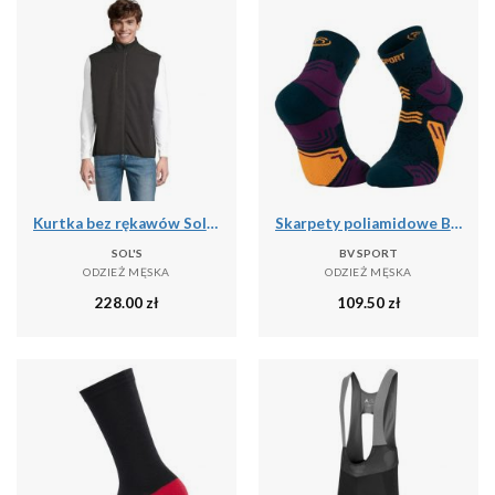
Kurtka bez rękawów Sol's Falcon Bw
Skarpety poliamidowe BV Sport GR Mid
SOL'S
BV SPORT
ODZIEŻ MĘSKA
ODZIEŻ MĘSKA
228.00
zł
109.50
zł