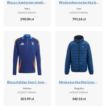
Bluza z kapturem męskie Vans Athletic
Wodoodporna kurtka Izas Neo
Vans
Izas
ODZIEŻ MĘSKA
ODZIEŻ MĘSKA
290.00
zł
791.26
zł
Bluza Adidas Sport Juve Tr Top Dorosłych
Męska kurtka Marizion z kapturem
Adidas
Regatta
ODZIEŻ MĘSKA
ODZIEŻ MĘSKA
323.99
zł
342.50
zł