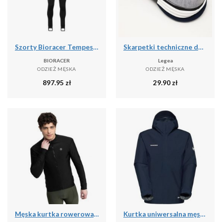
Szorty Bioracer Tempest Protect Pixel
Skarpetki techniczne do treningu Ghost - 5 par wielokolorowych
BIORACER
Legea
ODZIEŻ MĘSKA
ODZIEŻ MĘSKA
897.95
zł
29.90
zł
Męska kurtka rowerowa softshell Kolarstwo Siroko J1 Furkapass
Kurtka uniwersalna męska Mammut Treeline Light Hs