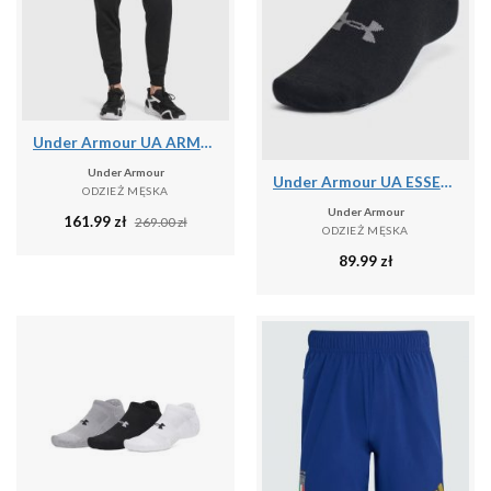
Under Armour UA ARMOUR FLEECE JOGGERS Spodnie męskie
Under Armour
Under Armour UA ESSENTIAL NO SHOW 6PK Skarpety uniseks
ODZIEŻ MĘSKA
Under Armour
161.99
zł
269.00
zł
ODZIEŻ MĘSKA
89.99
zł