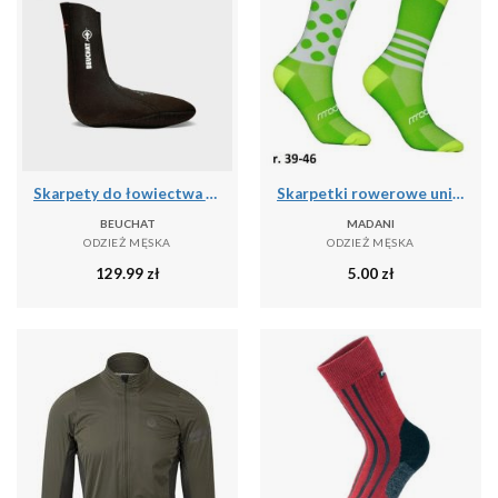
Skarpety do łowiectwa podwodnego Beuchat Sirocco Elite 3 mm
Skarpetki rowerowe unisex madani Parrot
BEUCHAT
MADANI
ODZIEŻ MĘSKA
ODZIEŻ MĘSKA
129.99
zł
5.00
zł