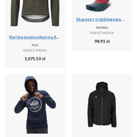
Skarpety trekkingowe męskie Meindl MT6 Lady z wełną Merino
MEINDL
ODZIEŻ MĘSKA
Kurtka wodoodporna Agu Polartec Alpha Performance
98.91
zł
AGU
ODZIEŻ MĘSKA
1,075.50
zł