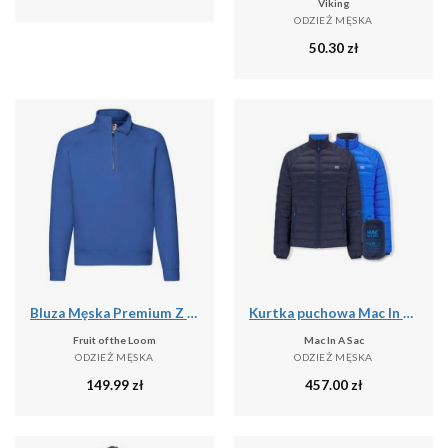
Viking
ODZIEŻ MĘSKA
50.30
zł
Bluza Męska Premium Z Zamkiem Błyskawicznym
Kurtka puchowa Mac In A Sac
Fruit of the Loom
Mac In A Sac
ODZIEŻ MĘSKA
ODZIEŻ MĘSKA
149.99
zł
457.00
zł