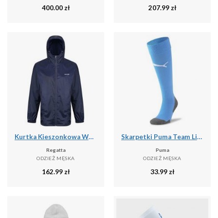
400.00
zł
207.99
zł
Kurtka Kieszonkowa Wodoodporna Męska + Worek Pack It III
Skarpetki Puma Team Liga Core
Regatta
Puma
ODZIEŻ MĘSKA
ODZIEŻ MĘSKA
162.99
zł
33.99
zł