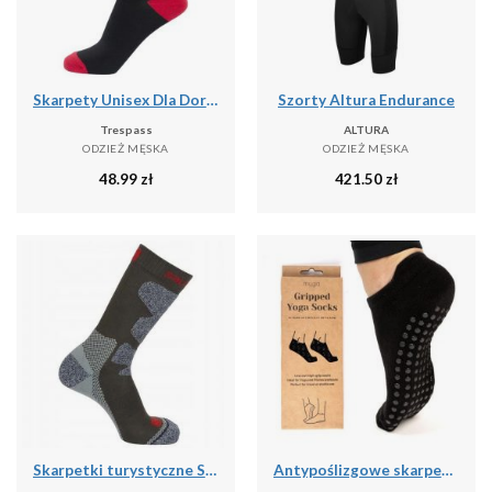
Skarpety Unisex Dla Dorosłych Solace (zestaw 5 Sztuk)
Szorty Altura Endurance
Trespass
ALTURA
ODZIEŻ MĘSKA
ODZIEŻ MĘSKA
48.99
zł
421.50
zł
Skarpetki turystyczne Salomon Exit Outdoor
Antypoślizgowe skarpetki do jogi myga Grip Socks - XL