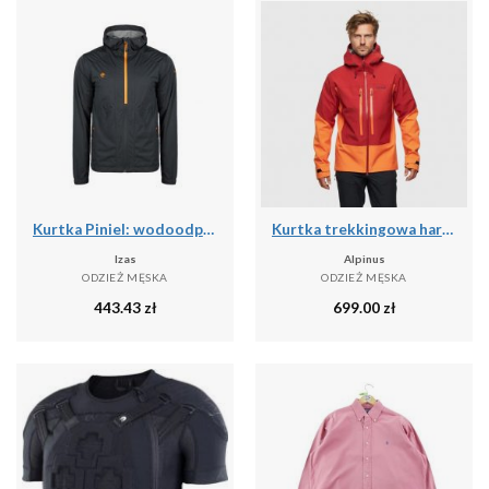
Kurtka Piniel: wodoodporna, oddychająca i wiatroszczelna na deszczowe przygody
Kurtka trekkingowa hardshell męska Alpinus Besso
Izas
Alpinus
ODZIEŻ MĘSKA
ODZIEŻ MĘSKA
443.43
zł
699.00
zł