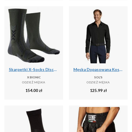
Skarpetki X-Socks Discover Crew
Męska Dopasowana Koszula Baltimore
X BIONIC
SOL'S
ODZIEŻ MĘSKA
ODZIEŻ MĘSKA
154.00
zł
125.99
zł