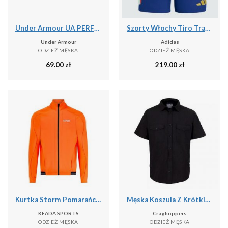
Under Armour UA PERFORMANCE COTTON 3PK NS Skarpetki unisex
Szorty Włochy Tiro Travel
Under Armour
Adidas
ODZIEŻ MĘSKA
ODZIEŻ MĘSKA
69.00
zł
219.00
zł
Kurtka Storm Pomarańczowa – Męska Termiczna Kurtka Kolarska
Męska Koszula Z Krótkim Rękawem Expert Kiwi
KEADA SPORTS
Craghoppers
ODZIEŻ MĘSKA
ODZIEŻ MĘSKA