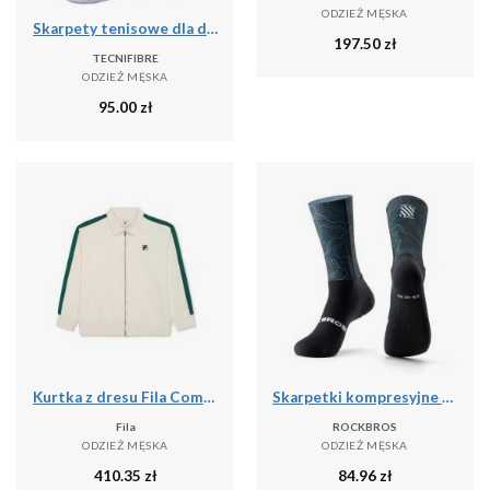
ODZIEŻ MĘSKA
Skarpety tenisowe dla dorosłych 3pak Tecnifibre High Cut Classic Socks 3P
197.50
zł
TECNIFIBRE
ODZIEŻ MĘSKA
95.00
zł
Kurtka z dresu Fila Como Relaxed
Skarpetki kompresyjne do jazdy na rowerze antybakteryjne oddychające
Fila
ROCKBROS
ODZIEŻ MĘSKA
ODZIEŻ MĘSKA
410.35
zł
84.96
zł