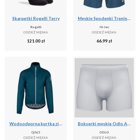
Skarpetki Rogelli Terry
Męskie Spodenki Treningowe Hisam
Rogelli
Hi-tec
ODZIEŻ MĘSKA
ODZIEŻ MĘSKA
121.00
zł
66.99
zł
Wodoodporna kurtka zimowa Q36.5 Adventure
Bokserki męskie Odlo ACTIVE F-DRyIGHT ECO
Q36.5
ODLO
ODZIEŻ MĘSKA
ODZIEŻ MĘSKA