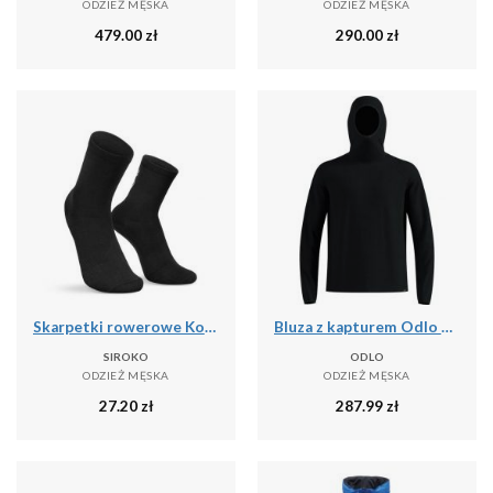
ODZIEŻ MĘSKA
ODZIEŻ MĘSKA
479.00
zł
290.00
zł
Skarpetki rowerowe Kolarstwo Siroko Core Lofoten
Bluza z kapturem Odlo Mid layer hoody CUBIC
SIROKO
ODLO
ODZIEŻ MĘSKA
ODZIEŻ MĘSKA
27.20
zł
287.99
zł