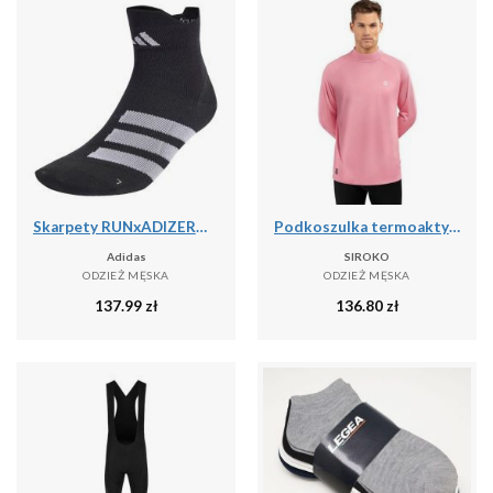
Skarpety RUNxADIZERO 1 Pair
Podkoszulka termoaktywna do sportów zimowych męska SLUSH
Adidas
SIROKO
ODZIEŻ MĘSKA
ODZIEŻ MĘSKA
137.99
zł
136.80
zł