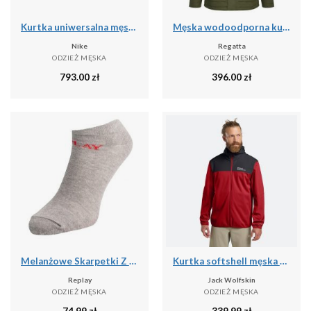
Kurtka uniwersalna męska Nike Kyrie Protect
Męska wodoodporna kurtka Slyvan
Nike
Regatta
ODZIEŻ MĘSKA
ODZIEŻ MĘSKA
793.00
zł
396.00
zł
Melanżowe Skarpetki Z Logo Dla Dorosłych Unisex (zestaw 3 Sztuk)
Kurtka softshell męska Jack Wolfskin Feldberg Hoody
Replay
Jack Wolfskin
ODZIEŻ MĘSKA
ODZIEŻ MĘSKA
74.99
zł
339.99
zł