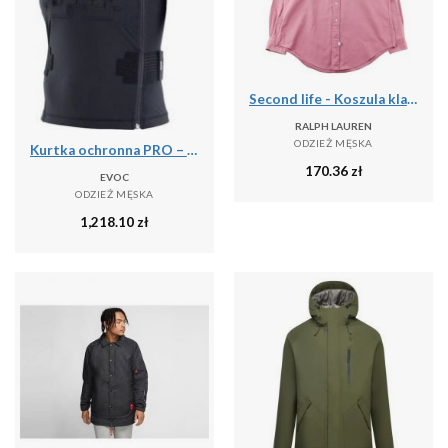
Second life - Koszula klasyczna męska jednolita - Stan bardzo dobry
RALPH LAUREN
ODZIEŻ MĘSKA
Kurtka ochronna PRO – LITESHIELD FLEX
170.36
zł
EVOC
ODZIEŻ MĘSKA
1,218.10
zł