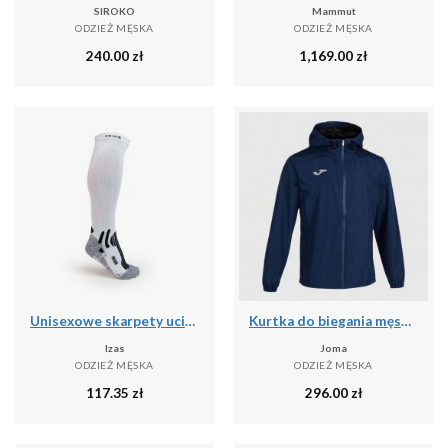
SIROKO
Mammut
ODZIEŻ MĘSKA
ODZIEŻ MĘSKA
240.00
zł
1,169.00
zł
Unisexowe skarpety uciskowe o średnim stopniu ucisku - wysokie skarpety narciars
Kurtka do biegania męska Joma Elite VIII przeciwdeszczowa
Izas
Joma
ODZIEŻ MĘSKA
ODZIEŻ MĘSKA
117.35
zł
296.00
zł