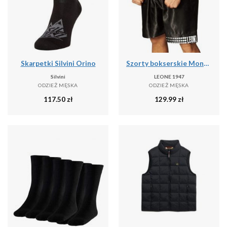
Skarpetki Silvini Orino
Szorty bokserskie Montana Pantaloncino
Silvini
LEONE 1947
ODZIEŻ MĘSKA
ODZIEŻ MĘSKA
117.50
zł
129.99
zł