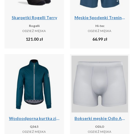
Skarpetki Rogelli Terry
Męskie Spodenki Treningowe Hisam
Rogelli
Hi-tec
ODZIEŻ MĘSKA
ODZIEŻ MĘSKA
121.00
zł
66.99
zł
Wodoodporna kurtka zimowa Q36.5 Adventure
Bokserki męskie Odlo ACTIVE F-DRyIGHT ECO
Q36.5
ODLO
ODZIEŻ MĘSKA
ODZIEŻ MĘSKA