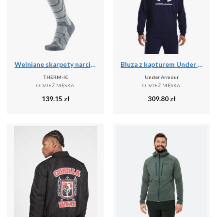
Welniane skarpety narciarski czlowiek Therm-ic Ski Warm wysokosc kolana
Bluza z kapturem Under Armour Rival Fleece, Mężczyźni
THERM-IC
Under Armour
ODZIEŻ MĘSKA
ODZIEŻ MĘSKA
139.15
zł
309.80
zł