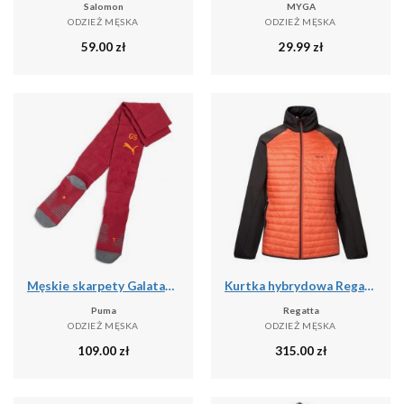
Salomon
MYGA
ODZIEŻ MĘSKA
ODZIEŻ MĘSKA
59.00
zł
29.99
zł
Męskie skarpety Galatasaray SK 25/26 PUMA
Kurtka hybrydowa Regatta Clumber
Puma
Regatta
ODZIEŻ MĘSKA
ODZIEŻ MĘSKA
109.00
zł
315.00
zł