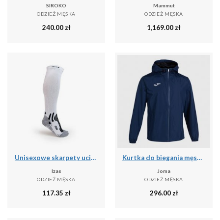
SIROKO
Mammut
ODZIEŻ MĘSKA
ODZIEŻ MĘSKA
240.00
zł
1,169.00
zł
Unisexowe skarpety uciskowe o średnim stopniu ucisku - wysokie skarpety narciars
Kurtka do biegania męska Joma Elite VIII przeciwdeszczowa
Izas
Joma
ODZIEŻ MĘSKA
ODZIEŻ MĘSKA
117.35
zł
296.00
zł