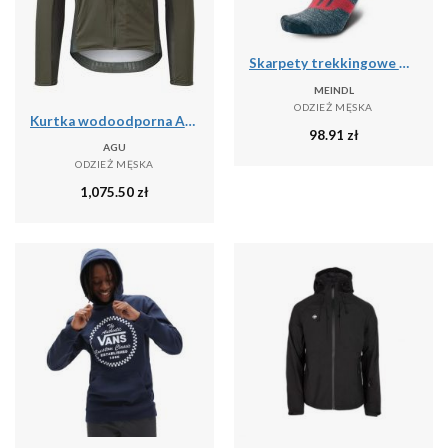
Skarpety trekkingowe męskie Meindl MT6 Lady z wełną Merino
MEINDL
ODZIEŻ MĘSKA
Kurtka wodoodporna Agu Polartec Alpha Performance
98.91
zł
AGU
ODZIEŻ MĘSKA
1,075.50
zł