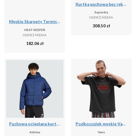
Kurtka puchowa bez rękawów Superdry Fuji Lite
Superdry
ODZIEŻ MĘSKA
Męskie Skarpety Termiczne - 4 Pary - Czarne
308.50
zł
HEAT KEEPER
ODZIEŻ MĘSKA
182.06
zł
Puchowa ocieplana kurtka Essentials Highloft
Podkoszulek męskie Vans X Curren X Knost
Adidas
Vans