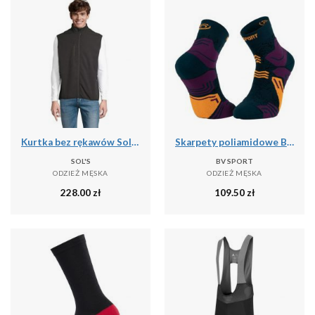
Kurtka bez rękawów Sol's Falcon Bw
Skarpety poliamidowe BV Sport GR Mid
SOL'S
BV SPORT
ODZIEŻ MĘSKA
ODZIEŻ MĘSKA
228.00
zł
109.50
zł