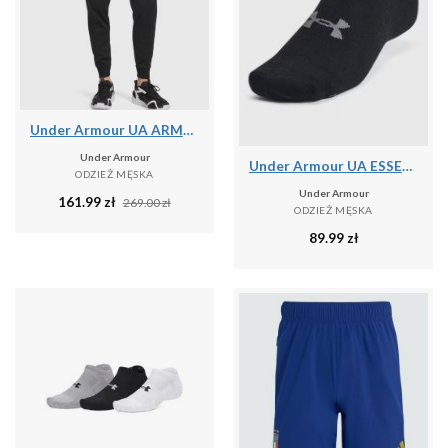
Under Armour UA ARMOUR FLEECE JOGGERS Spodnie męskie
Under Armour
Under Armour UA ESSENTIAL NO SHOW 6PK Skarpety uniseks
ODZIEŻ MĘSKA
Under Armour
161.99
zł
269.00
zł
ODZIEŻ MĘSKA
89.99
zł