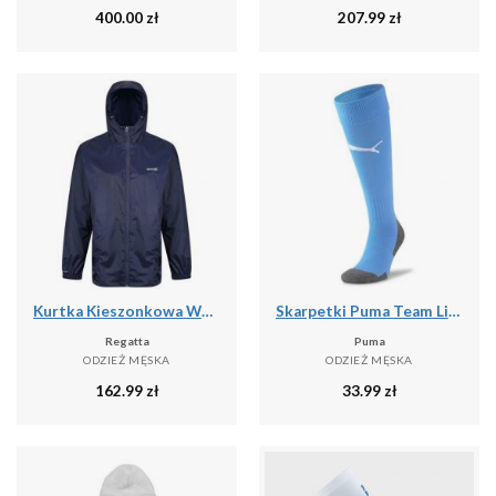
400.00
zł
207.99
zł
Kurtka Kieszonkowa Wodoodporna Męska + Worek Pack It III
Skarpetki Puma Team Liga Core
Regatta
Puma
ODZIEŻ MĘSKA
ODZIEŻ MĘSKA
162.99
zł
33.99
zł