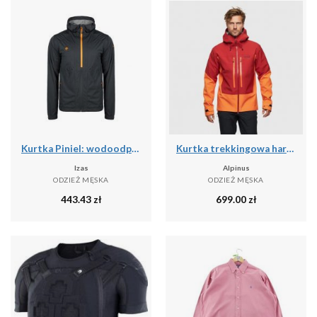
Kurtka Piniel: wodoodporna, oddychająca i wiatroszczelna na deszczowe przygody
Kurtka trekkingowa hardshell męska Alpinus Besso
Izas
Alpinus
ODZIEŻ MĘSKA
ODZIEŻ MĘSKA
443.43
zł
699.00
zł