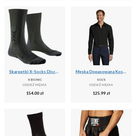
Skarpetki X-Socks Discover Crew
Męska Dopasowana Koszula Baltimore
X BIONIC
SOL'S
ODZIEŻ MĘSKA
ODZIEŻ MĘSKA
154.00
zł
125.99
zł