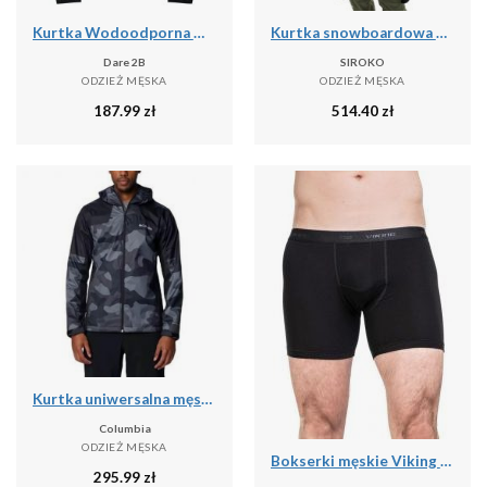
Kurtka Wodoodporna Męska Switch Out II
Kurtka snowboardowa męska W6 Bruson
Dare 2B
SIROKO
ODZIEŻ MĘSKA
ODZIEŻ MĘSKA
187.99
zł
514.40
zł
Kurtka uniwersalna męska Columbia Inner Limits Iii
Columbia
ODZIEŻ MĘSKA
Bokserki męskie Viking Bamboo Lockness, z włóknem bambusowym
295.99
zł