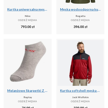
Kurtka uniwersalna męska Nike Kyrie Protect
Męska wodoodporna kurtka Slyvan
Nike
Regatta
ODZIEŻ MĘSKA
ODZIEŻ MĘSKA
793.00
zł
396.00
zł
Melanżowe Skarpetki Z Logo Dla Dorosłych Unisex (zestaw 3 Sztuk)
Kurtka softshell męska Jack Wolfskin Feldberg Hoody
Replay
Jack Wolfskin
ODZIEŻ MĘSKA
ODZIEŻ MĘSKA
74.99
zł
339.99
zł