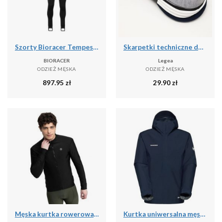
Szorty Bioracer Tempest Protect Pixel
Skarpetki techniczne do treningu Ghost - 5 par wielokolorowych
BIORACER
Legea
ODZIEŻ MĘSKA
ODZIEŻ MĘSKA
897.95
zł
29.90
zł
Męska kurtka rowerowa softshell Kolarstwo Siroko J1 Furkapass
Kurtka uniwersalna męska Mammut Treeline Light Hs