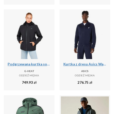
Podgrzewana kurtka softshell
Kurtka z dresu Asics Warm-Up
G-HEAT
ASICS
ODZIEŻ MĘSKA
ODZIEŻ MĘSKA
749.93
zł
276.75
zł