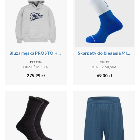
Bluza męska PROSTO Hoodie Aiz
Skarpety do biegania MILLET Intense Crew Socks M
Prosto.
Millet
ODZIEŻ MĘSKA
ODZIEŻ MĘSKA
275.99
zł
69.00
zł