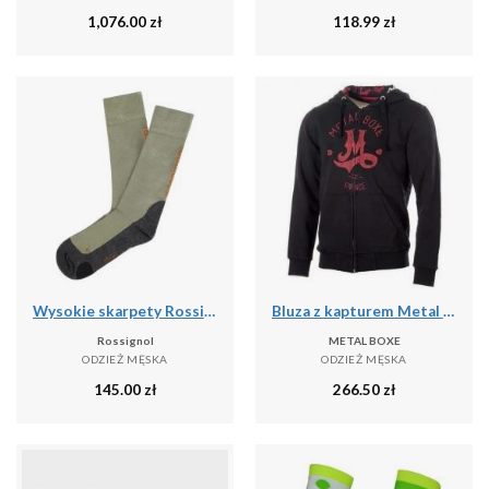
1,076.00
zł
118.99
zł
Wysokie skarpety Rossignol Sidelhorn
Bluza z kapturem Metal Boxe M
Rossignol
METAL BOXE
ODZIEŻ MĘSKA
ODZIEŻ MĘSKA
145.00
zł
266.50
zł