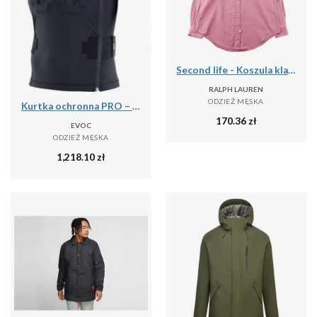
Second life - Koszula klasyczna męska jednolita - Stan bardzo dobry
RALPH LAUREN
ODZIEŻ MĘSKA
Kurtka ochronna PRO – LITESHIELD FLEX
170.36
zł
EVOC
ODZIEŻ MĘSKA
1,218.10
zł