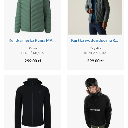
Kurtka męska Puma MAPF1 MT7 ECOLITE DOWN
Kurtka wodoodporna Regatta Winsar
Puma
Regatta
ODZIEŻ MĘSKA
ODZIEŻ MĘSKA
299.00
zł
299.00
zł