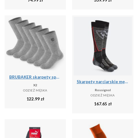
BRUBAKER skarpety sportowe 6 par unisex oddychające retro - Szary
Skarpety narciarskie męskie Rossignol High Speed
X2
Rossignol
ODZIEŻ MĘSKA
ODZIEŻ MĘSKA
122.99
zł
167.65
zł