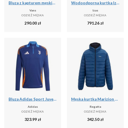
Bluza z kapturem męskie Vans Athletic
Wodoodporna kurtka Izas Neo
Vans
Izas
ODZIEŻ MĘSKA
ODZIEŻ MĘSKA
290.00
zł
791.26
zł
Bluza Adidas Sport Juve Tr Top Dorosłych
Męska kurtka Marizion z kapturem
Adidas
Regatta
ODZIEŻ MĘSKA
ODZIEŻ MĘSKA
323.99
zł
342.50
zł