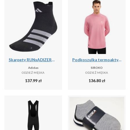
Skarpety RUNxADIZERO 1 Pair
Podkoszulka termoaktywna do sportów zimowych męska SLUSH
Adidas
SIROKO
ODZIEŻ MĘSKA
ODZIEŻ MĘSKA
137.99
zł
136.80
zł