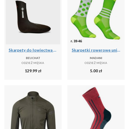
Skarpety do łowiectwa podwodnego Beuchat Sirocco Elite 3 mm
Skarpetki rowerowe unisex madani Parrot
BEUCHAT
MADANI
ODZIEŻ MĘSKA
ODZIEŻ MĘSKA
129.99
zł
5.00
zł