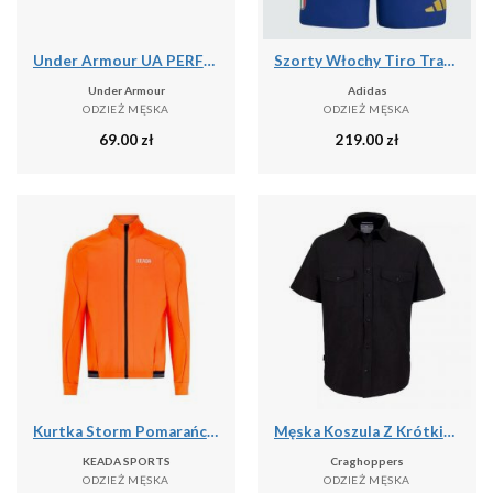
Under Armour UA PERFORMANCE COTTON 3PK NS Skarpetki unisex
Szorty Włochy Tiro Travel
Under Armour
Adidas
ODZIEŻ MĘSKA
ODZIEŻ MĘSKA
69.00
zł
219.00
zł
Kurtka Storm Pomarańczowa – Męska Termiczna Kurtka Kolarska
Męska Koszula Z Krótkim Rękawem Expert Kiwi
KEADA SPORTS
Craghoppers
ODZIEŻ MĘSKA
ODZIEŻ MĘSKA