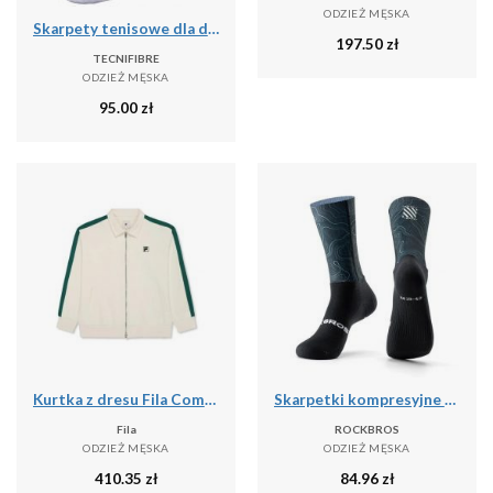
ODZIEŻ MĘSKA
Skarpety tenisowe dla dorosłych 3pak Tecnifibre High Cut Classic Socks 3P
197.50
zł
TECNIFIBRE
ODZIEŻ MĘSKA
95.00
zł
Kurtka z dresu Fila Como Relaxed
Skarpetki kompresyjne do jazdy na rowerze antybakteryjne oddychające
Fila
ROCKBROS
ODZIEŻ MĘSKA
ODZIEŻ MĘSKA
410.35
zł
84.96
zł