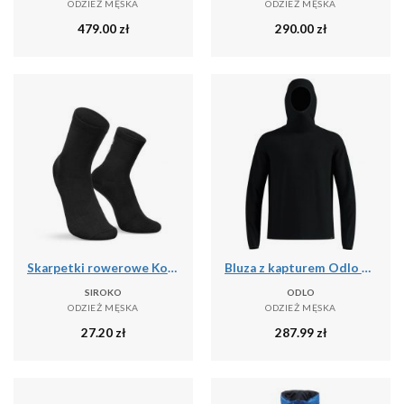
ODZIEŻ MĘSKA
ODZIEŻ MĘSKA
479.00
zł
290.00
zł
Skarpetki rowerowe Kolarstwo Siroko Core Lofoten
Bluza z kapturem Odlo Mid layer hoody CUBIC
SIROKO
ODLO
ODZIEŻ MĘSKA
ODZIEŻ MĘSKA
27.20
zł
287.99
zł