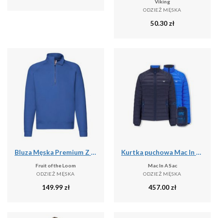
Viking
ODZIEŻ MĘSKA
50.30
zł
Bluza Męska Premium Z Zamkiem Błyskawicznym
Kurtka puchowa Mac In A Sac
Fruit of the Loom
Mac In A Sac
ODZIEŻ MĘSKA
ODZIEŻ MĘSKA
149.99
zł
457.00
zł