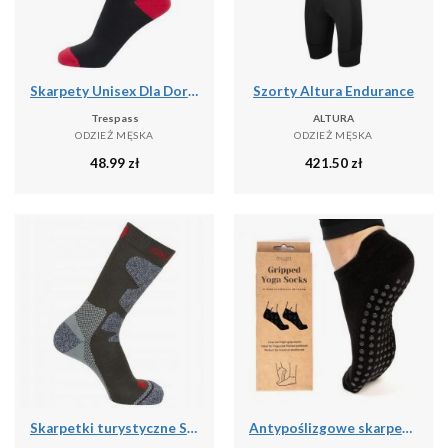
Skarpety Unisex Dla Dorosłych Solace (zestaw 5 Sztuk)
Szorty Altura Endurance
Trespass
ALTURA
ODZIEŻ MĘSKA
ODZIEŻ MĘSKA
48.99
zł
421.50
zł
Skarpetki turystyczne Salomon Exit Outdoor
Antypoślizgowe skarpetki do jogi myga Grip Socks - XL