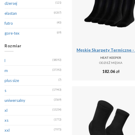
okrągły
(3259)
dżersej
(121)
PITBULL
(139)
polo
(6027)
elastan
(6267)
PME Legend
(1044)
typu henley
(16)
futro
(40)
Polo Ralph Lauren
(711)
typu troyer
(3)
gore-tex
(69)
PRO-X ELEMENTS
(133)
guma
(910)
Puma
(972)
Rozmiar
hardshell
(64)
Quiksilver
(337)
HEAT KEEPER
l
(18092)
jeans
(4499)
ODZIEŻ MĘSKA
Reebok
(212)
m
(37392)
182.06
zł
jedwab
(12)
Regatta
(2232)
plus size
(7)
jersey
(812)
Reserved
(739)
s
(17943)
kaszmir
(111)
RESULT
(135)
uniwersalny
(3569)
kauczuk
(3)
Rigon
(188)
xl
(15254)
koronka
(14)
Rogelli
(126)
xs
(1772)
lakier
(83)
Salomon
(191)
xxl
(7975)
len
(356)
Seidensticker
(121)