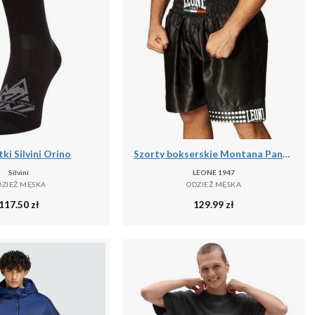
ki Silvini Orino
Szorty bokserskie Montana Pantaloncino
Silvini
LEONE 1947
DZIEŻ MĘSKA
ODZIEŻ MĘSKA
117.50
zł
129.99
zł