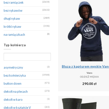
bez ramiączek
(20654)
Hummel
(123)
Skorzana
(30)
bez rękawów
(20632)
Jack & Jones
(2326)
Sneakerpeeker
(28)
długi rękaw
(2489)
Jack Wolfskin
(129)
Streetstyle24.pl
(14)
krótki rękaw
(3196)
Joma
(291)
Suzana
(7)
na ramiączkach
(8)
Kappa
(258)
Top Secret
(24)
Typ kołnierza
KARIBAN
(264)
Ubierzsie.com
(844)
KARL LAGERFELD
(185)
VanGraaf.com
(8)
Kilpi
(273)
Visciola Fashion
(20)
asymetryczny
(3)
La Haine Inside Us
(122)
Volcano.pl
(1)
Vans
bez kołnierzyka
(19544)
ODZIEŻ MĘSKA
La Martina
(260)
Witek.pl
(2)
button down
(471)
290.00
zł
LACOSTE
(143)
Youneedit
(1598)
dekolt na plecach
(273)
Lee
(578)
Zawojski.pl
(1)
dekolt w karo
(1)
Levi's®
(777)
dekolt w kształcie V
(261)
(149)