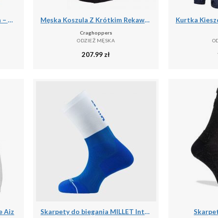
Kurtka Storm Pomarańczowa – Męska Termiczna Kurtka Kolarska
Męska Koszula Z Krótkim Rękawem Expert Kiwi
Craghoppers
ODZIEŻ MĘSKA
O
207.99
zł
 Aiz
Skarpety do biegania MILLET Intense Crew Socks M
Skarpet