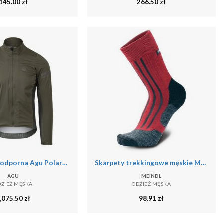
145.00
zł
266.50
zł
Kurtka wodoodporna Agu Polartec Alpha Performance
Skarpety trekkingowe męskie Meindl MT6 Lady z wełną Merino
AGU
MEINDL
DZIEŻ MĘSKA
ODZIEŻ MĘSKA
,075.50
zł
98.91
zł