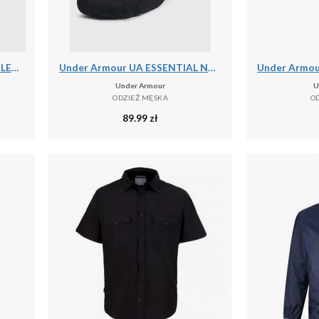
Under Armour UA ARMOUR FLEECE JOGGERS Spodnie męskie
Under Armour UA ESSENTIAL NO SHOW 6PK Skarpety uniseks
Under Armour
U
ODZIEŻ MĘSKA
O
89.99
zł