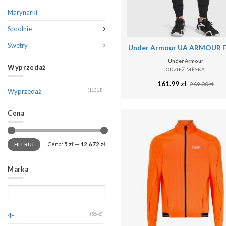
Marynarki
Spodnie
Swetry
Under Armour
Wyprzedaż
ODZIEŻ MĘSKA
161.99
zł
269.00
zł
Wyprzedaż
(11311)
Cena
Cena:
5 zł
—
12,672 zł
FILTRUJ
Marka
4F
(5646)