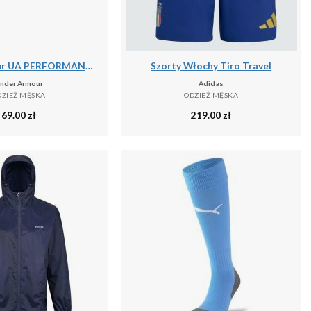
Under Armour UA PERFORMANCE COTTON 3PK NS Skarpetki unisex
Szorty Włochy Tiro Travel
nder Armour
Adidas
DZIEŻ MĘSKA
ODZIEŻ MĘSKA
69.00
zł
219.00
zł