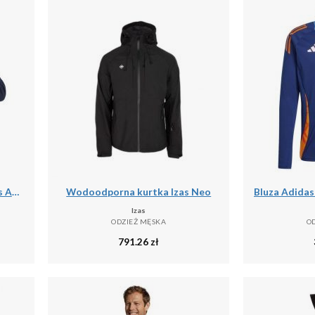
Bluza z kapturem męskie Vans Athletic
Wodoodporna kurtka Izas Neo
Izas
ODZIEŻ MĘSKA
O
791.26
zł