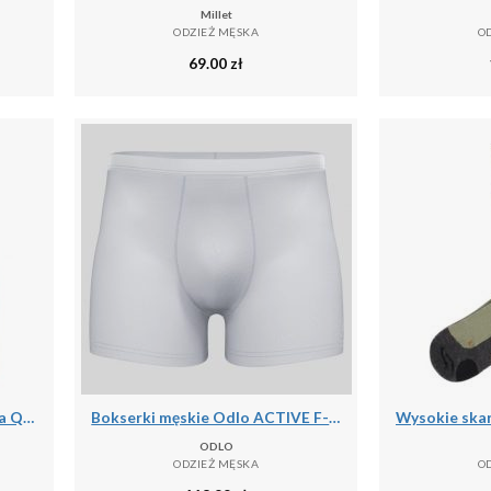
Millet
ODZIEŻ MĘSKA
O
69.00
zł
Wodoodporna kurtka zimowa Q36.5 Adventure
Bokserki męskie Odlo ACTIVE F-DRyIGHT ECO
ODLO
ODZIEŻ MĘSKA
O