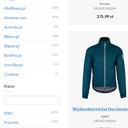
Prosto.
Champion
(213)
Abcfitness.pl
(203)
ODZIEŻ MĘSKA
275.99
zł
CMP
(402)
Answear.com
(894)
Columbia
(172)
Armodo.pl
(20)
Dare 2B
(389)
Bibloo.pl
(248)
Decathlon
(131)
Bigstar.pl
(355)
Diesel
(145)
BonPrix.pl
(447)
Dsquared2
(132)
born2be.pl
(12)
Dstrezzed
(351)
Costway
(1)
EA7 Emporio Armani
(260)
Decathlon.pl
(16243)
Kolor
Eight2Nine
(255)
Denimo.com
(536)
Emporio Armani
(191)
Douglas.pl
(1)
Endurance
(121)
Emaga
(1)
biały
(6274)
Q36.5
Erima
(267)
Eobuwie
(197)
ODZIEŻ MĘSKA
brązowy
(7992)