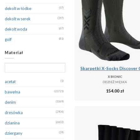
Mizuno
dekolt w łódke
(57)
Mustang
(1169)
dekolt w serek
(397)
Napapijri
(183)
dekolt woda
(67)
Nike
(235)
golf
(81)
nikiniki
(915)
kaptur
(283)
O'Neill
(152)
Materiał
kolnierz wykładany
(3)
Oakley
(152)
Skarpetki X-Socks Discover
kołnierzyk klasyczny
(4767)
ODLO
(130)
X BIONIC
kołnierzyk kontrastowy
(394)
acetat
(1)
ODZIEŻ MĘSKA
Ombre Clothing
(5022)
154.00
zł
kołnierzyk koszulowy
(23)
bawełna
(22721)
Only & Sons
(828)
kołnierzyk podwójny
(126)
denim
(1069)
Pako Jeans
(345)
kołnierzyk stójkowy
(683)
dresówka
(2904)
Peak Mountain
(289)
kołnierzyk włoski
(85)
dzianina
(6602)
Pepe Jeans
(586)
komin
(1)
dziergany
(39)
Pierre Cardin
(135)