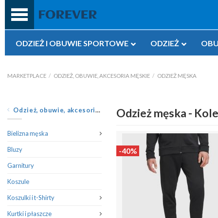
Przejdź
do
treści
ODZIEŻ I OBUWIE SPORTOWE
ODZIEŻ
OBU
MARKETPLACE
/
ODZIEŻ, OBUWIE, AKCESORIA MĘSKIE
/
ODZIEŻ MĘSKA
Odzież, obuwie, akcesoria męskie
Odzież męska - Kole
Bielizna męska
Bluzy
-40%
Garnitury
Koszule
Koszulki i t-Shirty
Kurtki i płaszcze