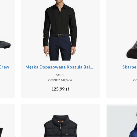
 Crew
Męska Dopasowana Koszula Baltimore
Skarpet
SOL'S
ODZIEŻ MĘSKA
O
125.99
zł