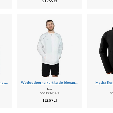
219.99
zł
Kurtka prezentacyjna Ajax Amsterdam 2025/26
Wodoodporna kurtka do biegania Izas Brezel II
Męska Kurt
Izas
ODZIEŻ MĘSKA
O
182.57
zł