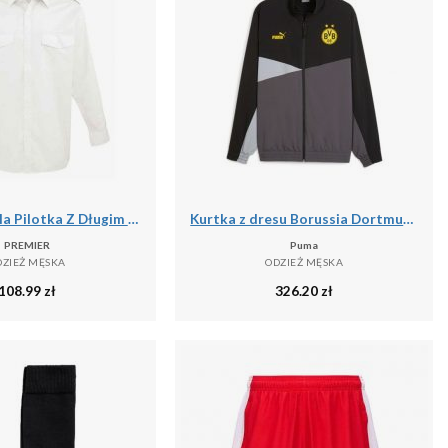
Męska Koszula Pilotka Z Długim Rękawem
Kurtka z dresu Borussia Dortmund 2023/24
PREMIER
Puma
DZIEŻ MĘSKA
ODZIEŻ MĘSKA
108.99
zł
326.20
zł