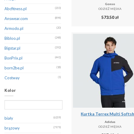
Gonso
Champion
(326)
Abcfitness.pl
(203)
ODZIEŻ MĘSKA
573.50
zł
CMP
(399)
Answear.com
(894)
Columbia
(174)
Armodo.pl
(20)
Dare 2B
(389)
Bibloo.pl
(248)
Decathlon
(128)
Bigstar.pl
(392)
Diesel
(145)
BonPrix.pl
(441)
Dsquared2
(132)
born2be.pl
(18)
Dstrezzed
(321)
Costway
(1)
EA7 Emporio Armani
(270)
Decathlon.pl
(16060)
Kolor
Eight2Nine
(223)
Denimo.com
(542)
Emporio Armani
(193)
Douglas.pl
(1)
Kurtka Terrex Multi Softsh
Endurance
(123)
Emaga
(1)
biały
(6209)
Adidas
Erima
(262)
Eobuwie
(179)
ODZIEŻ MĘSKA
brązowy
(7979)