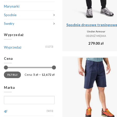
Marynarki
Spodnie
Swetry
Under Armour
Wyprzedaż
ODZIEŻ MĘSKA
279.00
zł
Wyprzedaż
(11272)
Cena
Cena:
5 zł
—
12,672 zł
FILTRUJ
Marka
4F
(5651)