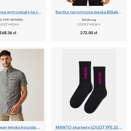
Kurtka puchowa wytrzymały na co dzień na siłownię
Kurtka turystyczna męska Billabong Barlow przejściowa
E 1947 APPAREL
Billabong
DZIEŻ MĘSKA
ODZIEŻ MĘSKA
168.36
zł
272.00
zł
Travel Packaway męska koszula z krótkim rękawem
MANTO skarpety LOGOTYPE 25 czarne