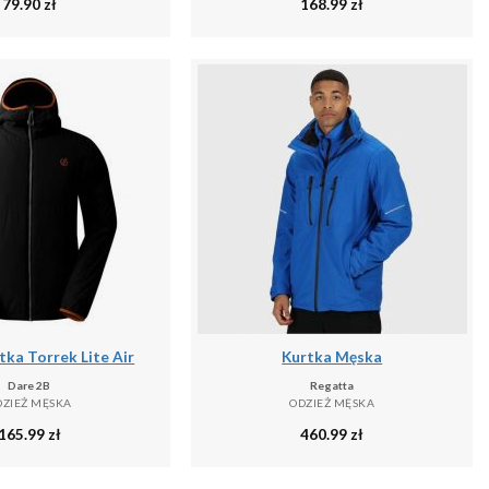
79.90
zł
168.99
zł
ka Torrek Lite Air
Kurtka Męska
Dare 2B
Regatta
DZIEŻ MĘSKA
ODZIEŻ MĘSKA
165.99
zł
460.99
zł