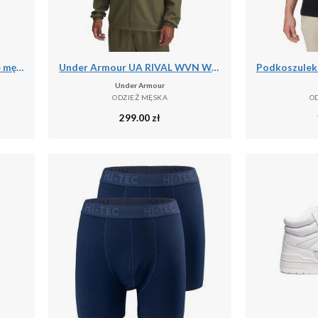
Spodnie dresowe treningowe męskie Under Armour Tricot Jogger (1290261-001)
Under Armour UA RIVAL WVN WINDBREAKER Kurtka męska
Under Armour
ODZIEŻ MĘSKA
O
299.00
zł