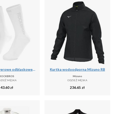
Skarpety rowerowe odblaskowe unisex antybakteryjne
Kurtka wodoodporna Mizuno RB
ROCKBROS
Mizuno
DZIEŻ MĘSKA
ODZIEŻ MĘSKA
43.60
zł
236.65
zł