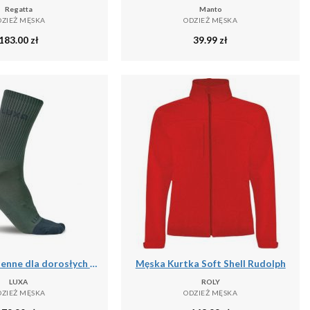
Regatta
Manto
DZIEŻ MĘSKA
ODZIEŻ MĘSKA
183.00
zł
39.99
zł
Skarpety Jesienne dla dorosłych LUXA Finest
Męska Kurtka Soft Shell Rudolph
LUXA
ROLY
DZIEŻ MĘSKA
ODZIEŻ MĘSKA