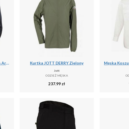
Kurtka puchowa Helly Hansen Arctic Ocean Hybrid
Kurtka JOTT DERRY Zielony
Jott
ODZIEŻ MĘSKA
O
237.99
zł