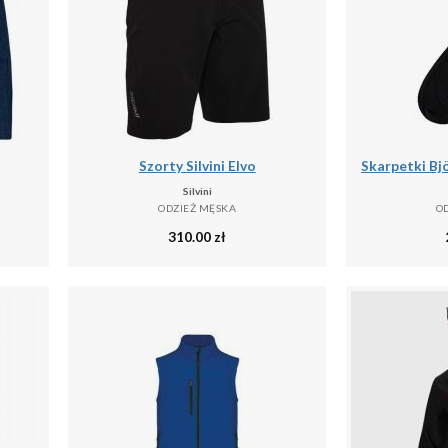
Szorty Silvini Elvo
Silvini
ODZIEŻ MĘSKA
O
310.00
zł