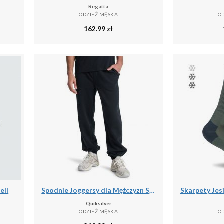
Regatta
ODZIEŻ MĘSKA
O
162.99
zł
ell
Spodnie Joggersy dla Mężczyzn SALT WATER
Quiksilver
ODZIEŻ MĘSKA
O