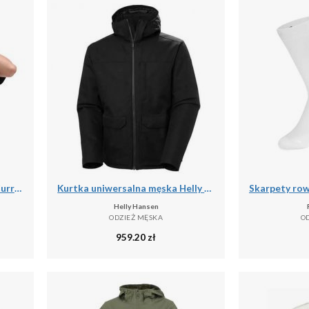
Podkoszulek męskie Vans X Curren X Knost
Kurtka uniwersalna męska Helly Hansen Chill 3.0
Helly Hansen
ODZIEŻ MĘSKA
O
959.20
zł