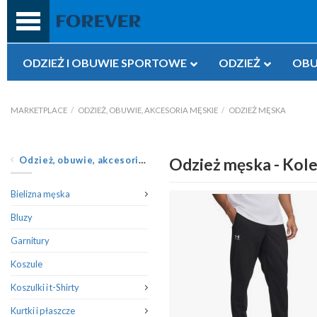
Przejdź
do
treści
ODZIEŻ I OBUWIE SPORTOWE
ODZIEŻ
OBU
MARKETPLACE
/
ODZIEŻ, OBUWIE, AKCESORIA MĘSKIE
/
ODZIEŻ MĘSKA
Odzież, obuwie, akcesoria męskie
Odzież męska - Kole
Bielizna męska
Bluzy
Garnitury
Koszule
Koszulki i t-Shirty
Kurtki i płaszcze