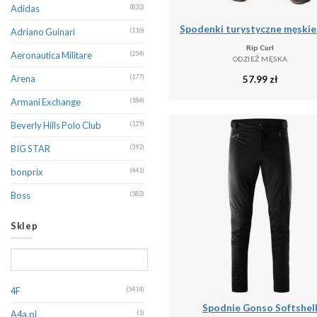
Adidas
(832)
Adriano Guinari
(116)
Rip Curl
Aeronautica Militare
(254)
ODZIEŻ MĘSKA
57.99
zł
Arena
(177)
Armani Exchange
(184)
Beverly Hills Polo Club
(129)
BIG STAR
(392)
bonprix
(441)
Boss
(582)
Brave Soul
(376)
Sklep
CALVIN KLEIN
(361)
Calvin Klein Jeans
(246)
Camel Active
(369)
4F
(5414)
Spodnie Gonso Softshel
Canadian Peak
(199)
A4a.pl
(1)