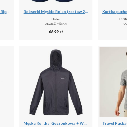
Spodenki turystyczne męskie Rip Curl Travellers Walkshort granatowe CWADD9 28
Bokserki Męskie Roixo (zestaw 2 Sztuk)
Hi-tec
LEON
ODZIEŻ MĘSKA
O
66.99
zł
l
Męska Kurtka Kieszonkowa + Worek Pack It III