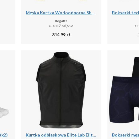
Męska Kurtka Wodoodporna Shorebay
Regatta
ODZIEŻ MĘSKA
O
314.99
zł
(x2)
Kurtka odblaskowa Elite Lab Elite X1