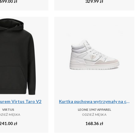
699.00
zł
329.99
zł
turem Virtus Taro V2
Kurtka puchowa wytrzymały na co dzień na siłownię
VIRTUS
LEONE 1947 APPAREL
DZIEŻ MĘSKA
ODZIEŻ MĘSKA
241.00
zł
168.36
zł