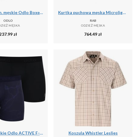
Bokserki tech. męskie Odlo Boxer ACTIVE EVERYDAY ECO 2PACK
Kurtka puchowa męska Microlight Alpine
ODLO
RAB
DZIEŻ MĘSKA
ODZIEŻ MĘSKA
237.99
zł
764.49
zł
Bokserki męskie Odlo ACTIVE F-DRY GRAPHIC 2 PACK
Koszula Whistler Leslies