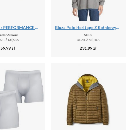
Under Armour PERFORMANCE COTTON 3PK NS Skarpetki unisex
Bluza Polo Heritage Z Kołnierzykiem Dla Dorosłych Unisex
nder Armour
SOL'S
DZIEŻ MĘSKA
ODZIEŻ MĘSKA
59.99
zł
231.99
zł