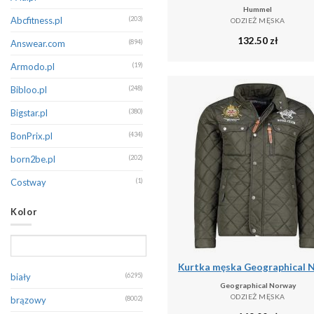
Hummel
Canadian Peak
(232)
Abcfitness.pl
(203)
ODZIEŻ MĘSKA
132.50
zł
Champion
(345)
Answear.com
(894)
CMP
(420)
Armodo.pl
(19)
Columbia
(169)
Bibloo.pl
(248)
Dare 2B
(399)
Bigstar.pl
(380)
Decathlon
(131)
BonPrix.pl
(434)
Diesel
(145)
born2be.pl
(202)
Dsquared2
(132)
Costway
(1)
Dstrezzed
(326)
Decathlon.pl
(16769)
Kolor
EA7 Emporio Armani
(273)
Denimo.com
(536)
Eight2Nine
(227)
Douglas.pl
(1)
Emporio Armani
(195)
Emaga
(1)
biały
(6295)
Geographical Norway
Endurance
(127)
Eobuwie
(180)
ODZIEŻ MĘSKA
brązowy
(8002)