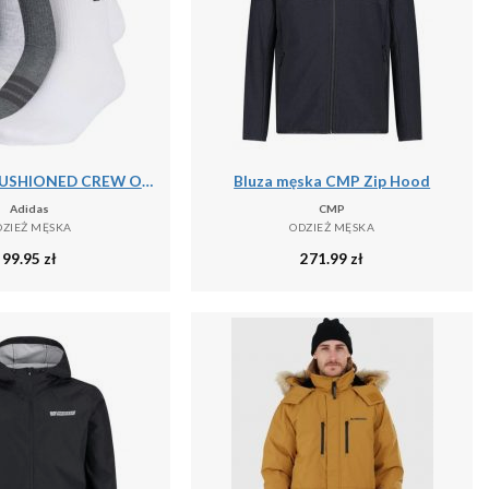
SKARPETY CUSHIONED CREW OPAKOWANIE, 6 PAR
Bluza męska CMP Zip Hood
Adidas
CMP
DZIEŻ MĘSKA
ODZIEŻ MĘSKA
99.95
zł
271.99
zł