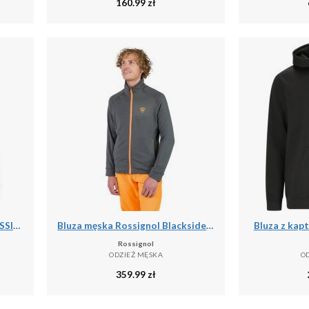
160.99
zł
Kurtka wodoodporna PERCUSSION Grand Nord
Bluza męska Rossignol Blackside Fleece Fz
Bluza z kap
Rossignol
ODZIEŻ MĘSKA
O
359.99
zł