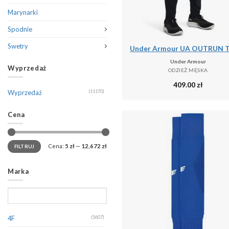
Marynarki
Spodnie
Swetry
Under Armour
Wyprzedaż
ODZIEŻ MĘSKA
409.00
zł
Wyprzedaż
(11170)
Cena
Cena:
5 zł
—
12,672 zł
FILTRUJ
Marka
4F
(5607)