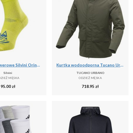
Skarpetki rowerowe Silvini Orino UA1809
Kurtka wodoodporna Tucano Urbano Diretto
Silvini
TUCANO URBANO
DZIEŻ MĘSKA
ODZIEŻ MĘSKA
95.00
zł
718.95
zł