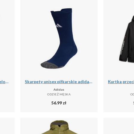
Skarpety Alpinus Lavaredo zielone
Skarpety unisex piłkarskie adidas Football Cushioned Performance
Adidas
ODZIEŻ MĘSKA
O
56.99
zł