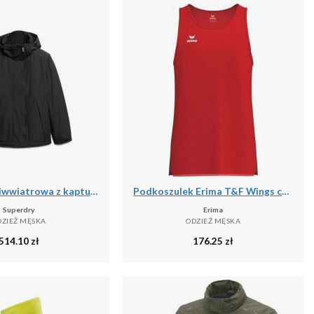
Kurtka przeciwwiatrowa z kapturem Yachter od SUPERDRY
Podkoszulek Erima T&F Wings czerwony
Superdry
Erima
DZIEŻ MĘSKA
ODZIEŻ MĘSKA
514.10
zł
176.25
zł