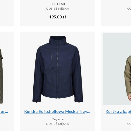
ELITE LAB
ODZIEŻ MĘSKA
O
195.00
zł
Kurtka męska Geographical Norway BELIFICIO MEN 001 - kaki.
Kurtka Softshellowa Męska Trzywarstwowa
Regatta
ODZIEŻ MĘSKA
O