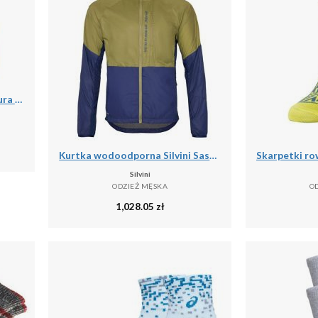
Kurtka rowerowa męska Endura Xtract II hi-viz
Kurtka wodoodporna Silvini Sassolungo
Silvini
ODZIEŻ MĘSKA
O
1,028.05
zł