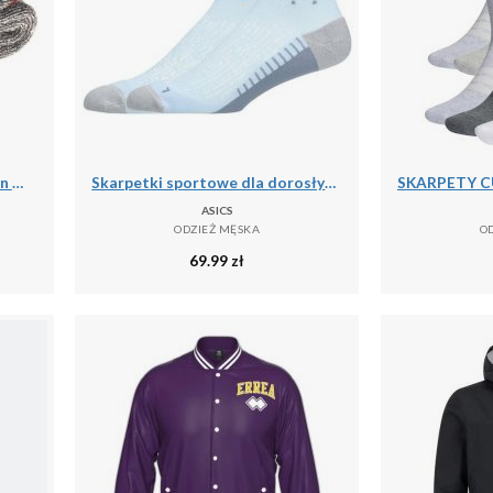
Skarpety do brodzenia Taimen Merino Turuun Extreame
Skarpetki sportowe dla dorosłych Performance Run Quarter Sock
ASICS
ODZIEŻ MĘSKA
O
69.99
zł