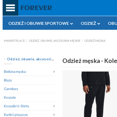
Przejdź
do
treści
ODZIEŻ I OBUWIE SPORTOWE
ODZIEŻ
OBU
MARKETPLACE
/
ODZIEŻ, OBUWIE, AKCESORIA MĘSKIE
/
ODZIEŻ MĘSKA
Odzież, obuwie, akcesoria męskie
Odzież męska - Kole
Bielizna męska
Bluzy
Garnitury
Koszule
Koszulki i t-Shirty
Kurtki i płaszcze