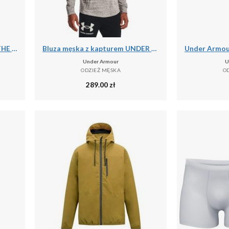
Under Armour UA OUTRUN THE STORM PANT Spodnie męskie
Bluza męska z kapturem UNDER ARMOUR UA RIVAL TERRY LC HD
Under Armour
U
ODZIEŻ MĘSKA
O
289.00
zł