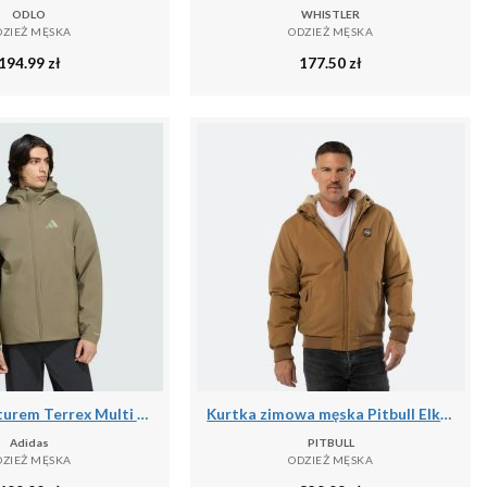
ODLO
WHISTLER
DZIEŻ MĘSKA
ODZIEŻ MĘSKA
194.99
zł
177.50
zł
Kurtka z kapturem Terrex Multi Essentials CLIMAPROOF Insulated
Kurtka zimowa męska Pitbull Elkwood 3 Sherpa Hooded
Adidas
PITBULL
DZIEŻ MĘSKA
ODZIEŻ MĘSKA