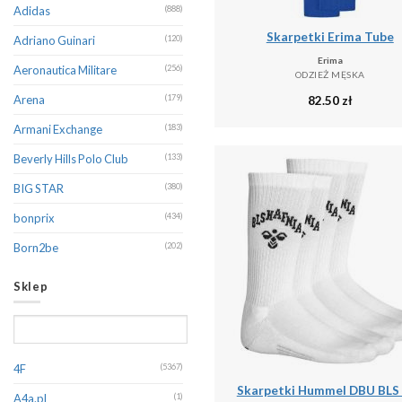
Adidas
(888)
Skarpetki Erima Tube
Adriano Guinari
(120)
Erima
Aeronautica Militare
(256)
ODZIEŻ MĘSKA
82.50
zł
Arena
(179)
Armani Exchange
(183)
Beverly Hills Polo Club
(133)
BIG STAR
(380)
bonprix
(434)
Born2be
(202)
Boss
(588)
Sklep
Brave Soul
(381)
CALVIN KLEIN
(370)
Calvin Klein Jeans
(247)
4F
(5367)
Skarpetki Hummel DBU BLS 
Camel Active
(359)
A4a.pl
(1)