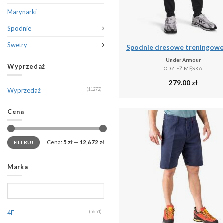
Marynarki
Spodnie
Swetry
Under Armour
Wyprzedaż
ODZIEŻ MĘSKA
279.00
zł
Wyprzedaż
(11272)
Cena
Cena:
5 zł
—
12,672 zł
FILTRUJ
Marka
4F
(5651)