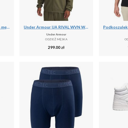
Spodnie dresowe treningowe męskie Under Armour Tricot Jogger (1290261-001)
Under Armour UA RIVAL WVN WINDBREAKER Kurtka męska
Under Armour
ODZIEŻ MĘSKA
O
299.00
zł