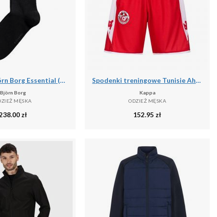
Skarpetki Björn Borg Essential (x10)
Spodenki treningowe Tunisie Ahora Pro 7 2024
Björn Borg
Kappa
DZIEŻ MĘSKA
ODZIEŻ MĘSKA
238.00
zł
152.95
zł