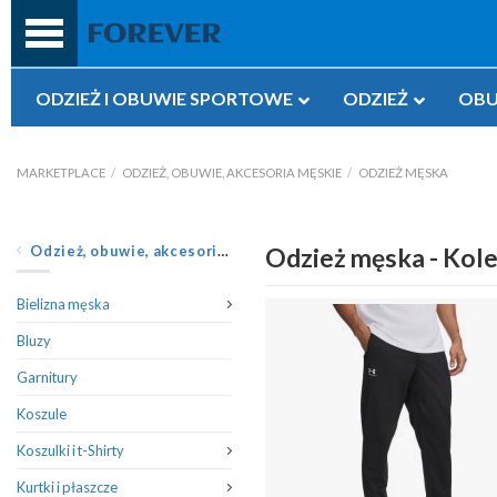
Przejdź
do
treści
ODZIEŻ I OBUWIE SPORTOWE
ODZIEŻ
OBU
MARKETPLACE
/
ODZIEŻ, OBUWIE, AKCESORIA MĘSKIE
/
ODZIEŻ MĘSKA
Odzież, obuwie, akcesoria męskie
Odzież męska - Kole
Bielizna męska
Bluzy
Garnitury
Koszule
Koszulki i t-Shirty
Kurtki i płaszcze