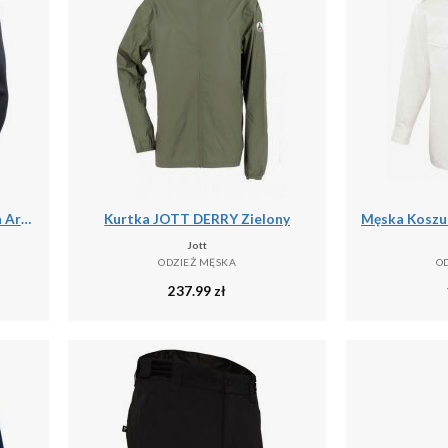
Kurtka puchowa Helly Hansen Arctic Ocean Hybrid
Kurtka JOTT DERRY Zielony
Jott
ODZIEŻ MĘSKA
O
237.99
zł