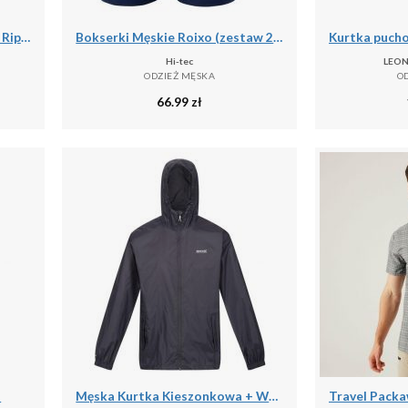
Spodenki turystyczne męskie Rip Curl Travellers Walkshort granatowe CWADD9 28
Bokserki Męskie Roixo (zestaw 2 Sztuk)
Hi-tec
LEON
ODZIEŻ MĘSKA
O
66.99
zł
l
Męska Kurtka Kieszonkowa + Worek Pack It III