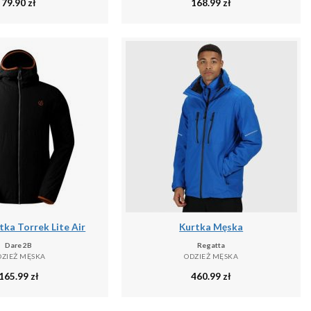
79.90
zł
168.99
zł
ka Torrek Lite Air
Kurtka Męska
Dare 2B
Regatta
DZIEŻ MĘSKA
ODZIEŻ MĘSKA
165.99
zł
460.99
zł