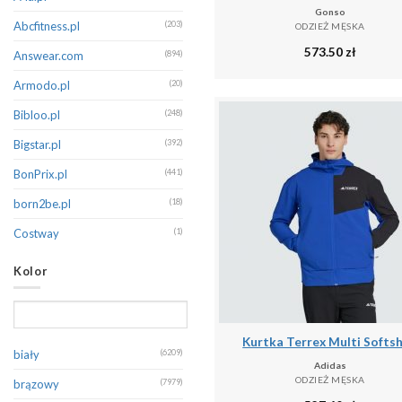
Gonso
Champion
(326)
Abcfitness.pl
(203)
ODZIEŻ MĘSKA
573.50
zł
CMP
(399)
Answear.com
(894)
Columbia
(174)
Armodo.pl
(20)
Dare 2B
(389)
Bibloo.pl
(248)
Decathlon
(128)
Bigstar.pl
(392)
Diesel
(145)
BonPrix.pl
(441)
Dsquared2
(132)
born2be.pl
(18)
Dstrezzed
(321)
Costway
(1)
EA7 Emporio Armani
(270)
Decathlon.pl
(16060)
Kolor
Eight2Nine
(223)
Denimo.com
(542)
Emporio Armani
(193)
Douglas.pl
(1)
Kurtka Terrex Multi Softsh
Endurance
(123)
Emaga
(1)
biały
(6209)
Adidas
Erima
(262)
Eobuwie
(179)
ODZIEŻ MĘSKA
brązowy
(7979)