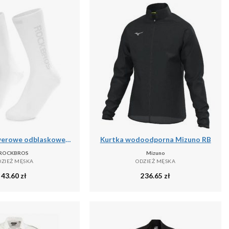
Skarpety rowerowe odblaskowe unisex antybakteryjne
Kurtka wodoodporna Mizuno RB
ROCKBROS
Mizuno
DZIEŻ MĘSKA
ODZIEŻ MĘSKA
43.60
zł
236.65
zł