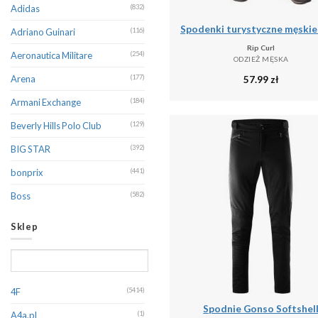
Adidas
(832)
Adriano Guinari
(116)
Rip Curl
Aeronautica Militare
(254)
ODZIEŻ MĘSKA
57.99
zł
Arena
(177)
Armani Exchange
(184)
Beverly Hills Polo Club
(129)
BIG STAR
(392)
bonprix
(441)
Boss
(582)
Brave Soul
(376)
Sklep
CALVIN KLEIN
(361)
Calvin Klein Jeans
(246)
Camel Active
(369)
4F
(5414)
Spodnie Gonso Softshel
Canadian Peak
(199)
A4a.pl
(1)