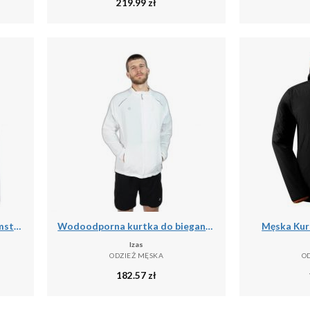
219.99
zł
Kurtka prezentacyjna Ajax Amsterdam 2025/26
Wodoodporna kurtka do biegania Izas Brezel II
Męska Kurt
Izas
ODZIEŻ MĘSKA
O
182.57
zł