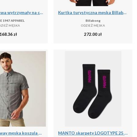
Kurtka puchowa wytrzymały na co dzień na siłownię
Kurtka turystyczna męska Billabong Barlow przejściowa
E 1947 APPAREL
Billabong
DZIEŻ MĘSKA
ODZIEŻ MĘSKA
168.36
zł
272.00
zł
Travel Packaway męska koszula z krótkim rękawem
MANTO skarpety LOGOTYPE 25 czarne