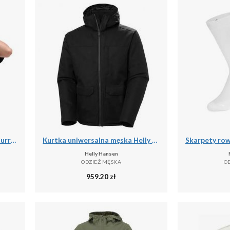
Podkoszulek męskie Vans X Curren X Knost
Kurtka uniwersalna męska Helly Hansen Chill 3.0
Helly Hansen
ODZIEŻ MĘSKA
O
959.20
zł