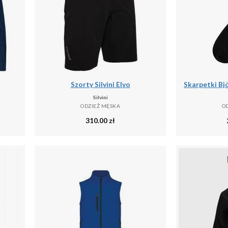
Szorty Silvini Elvo
Silvini
ODZIEŻ MĘSKA
O
310.00
zł