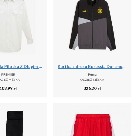
Męska Koszula Pilotka Z Długim Rękawem
Kurtka z dresu Borussia Dortmund 2023/24
PREMIER
Puma
DZIEŻ MĘSKA
ODZIEŻ MĘSKA
108.99
zł
326.20
zł