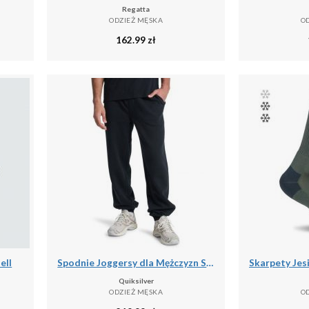
Regatta
ODZIEŻ MĘSKA
O
162.99
zł
ell
Spodnie Joggersy dla Mężczyzn SALT WATER
Quiksilver
ODZIEŻ MĘSKA
O