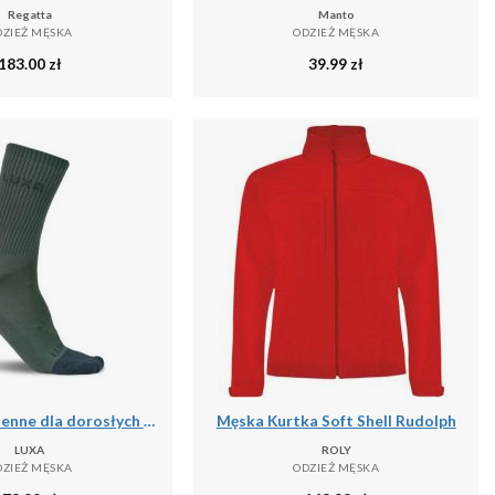
Regatta
Manto
DZIEŻ MĘSKA
ODZIEŻ MĘSKA
183.00
zł
39.99
zł
Skarpety Jesienne dla dorosłych LUXA Finest
Męska Kurtka Soft Shell Rudolph
LUXA
ROLY
DZIEŻ MĘSKA
ODZIEŻ MĘSKA