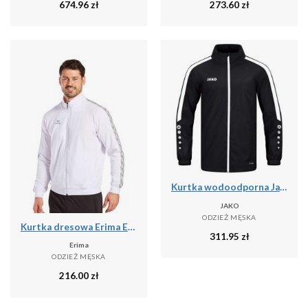
674.96
zł
273.60
zł
Kurtka wodoodporna Jako Power
JAKO
ODZIEŻ MĘSKA
Kurtka dresowa Erima Essential Team
311.95
zł
Erima
ODZIEŻ MĘSKA
216.00
zł