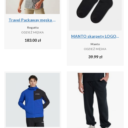
Travel Packaway męska koszula z krótkim rękawem
Regatta
ODZIEŻ MĘSKA
MANTO skarpety LOGOTYPE 25 czarne
183.00
zł
Manto
ODZIEŻ MĘSKA
39.99
zł