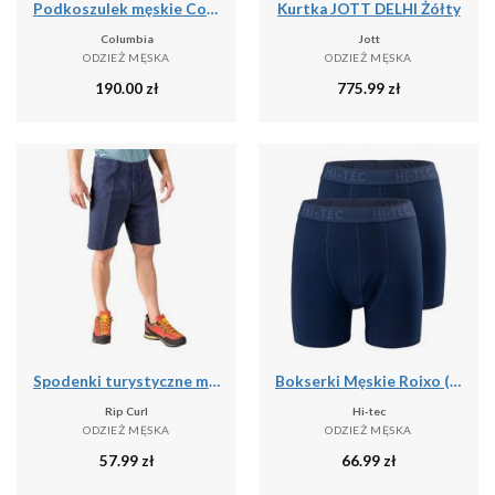
Podkoszulek męskie Columbia Graphic Casual
Kurtka JOTT DELHI Żółty
Columbia
Jott
ODZIEŻ MĘSKA
ODZIEŻ MĘSKA
190.00
zł
775.99
zł
Spodenki turystyczne męskie Rip Curl Travellers Walkshort granatowe CWADD9 28
Bokserki Męskie Roixo (zestaw 2 Sztuk)
Rip Curl
Hi-tec
ODZIEŻ MĘSKA
ODZIEŻ MĘSKA
57.99
zł
66.99
zł