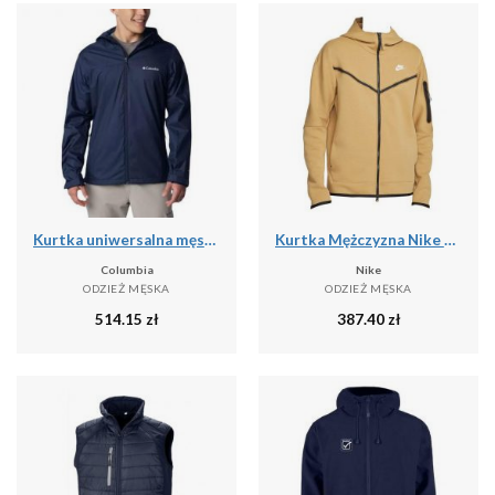
Kurtka uniwersalna męska Columbia Inner Limits Iii
Kurtka Mężczyzna Nike Tech Fleece Full Zip beżowy
Columbia
Nike
ODZIEŻ MĘSKA
ODZIEŻ MĘSKA
514.15
zł
387.40
zł