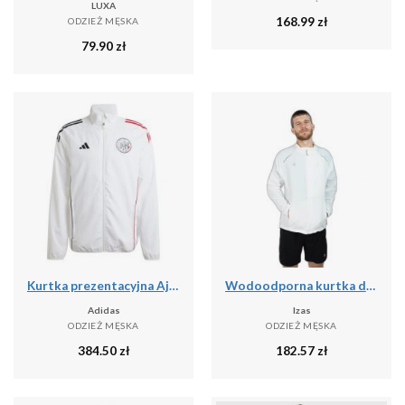
LUXA
168.99
zł
ODZIEŻ MĘSKA
79.90
zł
Kurtka prezentacyjna Ajax Amsterdam 2025/26
Wodoodporna kurtka do biegania Izas Brezel II
Adidas
Izas
ODZIEŻ MĘSKA
ODZIEŻ MĘSKA
384.50
zł
182.57
zł