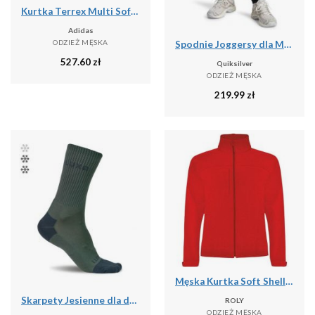
Kurtka Terrex Multi Softshell
Adidas
ODZIEŻ MĘSKA
Spodnie Joggersy dla Mężczyzn SALT WATER
527.60
zł
Quiksilver
ODZIEŻ MĘSKA
219.99
zł
Męska Kurtka Soft Shell Rudolph
Skarpety Jesienne dla dorosłych LUXA Finest
ROLY
ODZIEŻ MĘSKA