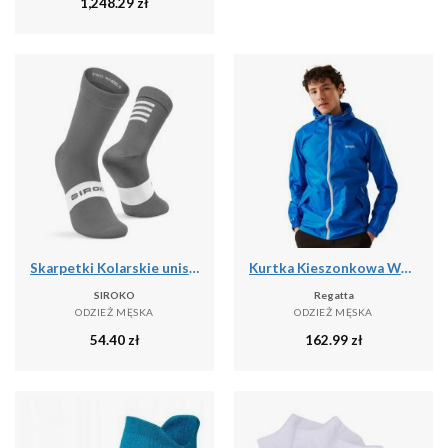
1,248.29
zł
Skarpetki Kolarskie unisex SIROKO S1 Grey Saas
Kurtka Kieszonkowa Wodoodporna Męska + Worek Pack It III
SIROKO
Regatta
ODZIEŻ MĘSKA
ODZIEŻ MĘSKA
54.40
zł
162.99
zł