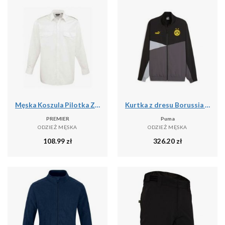
Męska Koszula Pilotka Z Długim Rękawem
Kurtka z dresu Borussia Dortmund 2023/24
PREMIER
Puma
ODZIEŻ MĘSKA
ODZIEŻ MĘSKA
108.99
zł
326.20
zł