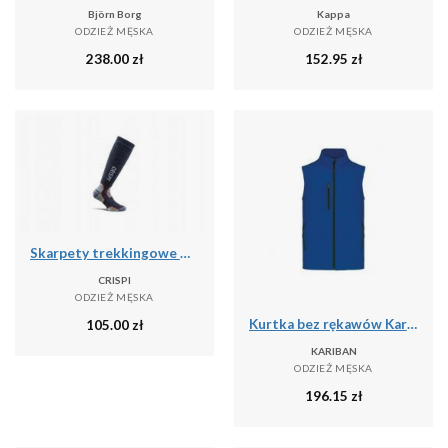
Björn Borg
Kappa
ODZIEŻ MĘSKA
ODZIEŻ MĘSKA
238.00
zł
152.95
zł
Skarpety trekkingowe Crispi Calza Pro
CRISPI
ODZIEŻ MĘSKA
Kurtka bez rękawów Kariban
105.00
zł
KARIBAN
ODZIEŻ MĘSKA
196.15
zł