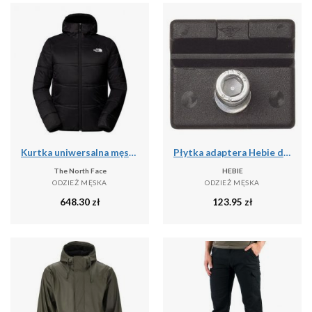
Kurtka uniwersalna męska The North Face Quest Ins
Płytka adaptera Hebie do podwójnej stopki
The North Face
HEBIE
ODZIEŻ MĘSKA
ODZIEŻ MĘSKA
648.30
zł
123.95
zł