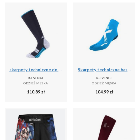
skarpety techniczne do biegania dla dorosłych długie, czarny
Skarpety techniczne basenowe jednopalcowe dla dorosłych, jasnoniebieskim białym
R-EVENGE
R-EVENGE
ODZIEŻ MĘSKA
ODZIEŻ MĘSKA
110.89
zł
104.99
zł