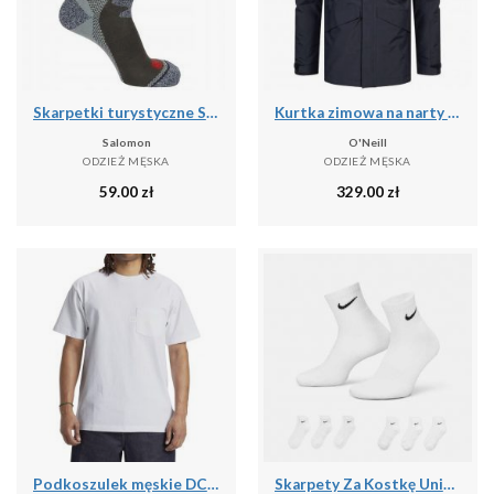
Skarpetki turystyczne Salomon Exit Outdoor
Kurtka zimowa na narty i snowboard męska O'Neill 10K/10K
Salomon
O'Neill
ODZIEŻ MĘSKA
ODZIEŻ MĘSKA
59.00
zł
329.00
zł
Podkoszulek męskie DC Shoes 1994 Short Sleeve Knit
Skarpety Za Kostkę Unisex Dla Dorosłych (zestaw 6 Sztuk)