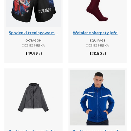
Spodenki treningowe męskie Octagon Joker MMA
Wełniane skarpety jeździeckie Equipage Geline
OCTAGON
EQUIPAGE
ODZIEŻ MĘSKA
ODZIEŻ MĘSKA
149.99
zł
120.50
zł