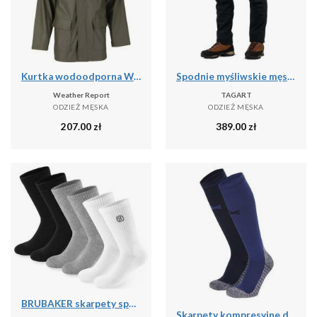
Kurtka wodoodporna Weather Report Torsten
Spodnie myśliwskie męskie Tagart Enduro 2 Ripstop wygodne bojówki
Weather Report
TAGART
ODZIEŻ MĘSKA
ODZIEŻ MĘSKA
207.00
zł
389.00
zł
BRUBAKER skarpety sportowe 6 par unisex oddychające retro - Mix kolorów
Skarpety kompresyjne do biegania Xtreme, 2 par, Multi Niebieski