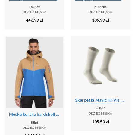
Oakley
X-Socks
ODZIEŻ MĘSKA
ODZIEŻ MĘSKA
446.99
zł
109.99
zł
Skarpetki Mavic Hi-Vis High
MAVIC
ODZIEŻ MĘSKA
Męska kurtka hardshell Kilpi TRINITY-M
105.50
zł
Kilpi
ODZIEŻ MĘSKA