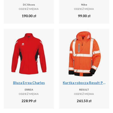
DC Shoes
Nike
ODZIEŻ MĘSKA
ODZIEŻ MĘSKA
190.00
zł
99.00
zł
Bluza Errea Charles
Kurtka robocza Result Prism PU Safe & Dry
ERREA
RESULT
ODZIEŻ MĘSKA
ODZIEŻ MĘSKA
228.99
zł
261.50
zł