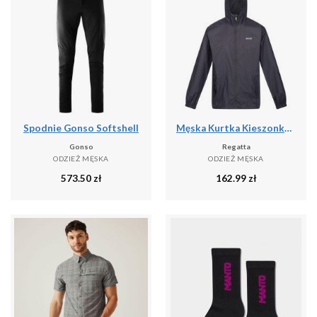
Spodnie Gonso Softshell
Męska Kurtka Kieszonkowa + Worek Pack It III
Gonso
Regatta
ODZIEŻ MĘSKA
ODZIEŻ MĘSKA
573.50
zł
162.99
zł