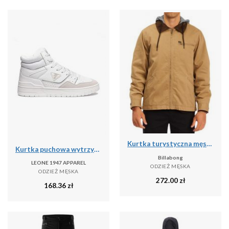
Kurtka turystyczna męska Billabong Barlow przejściowa
Kurtka puchowa wytrzymały na co dzień na siłownię
Billabong
LEONE 1947 APPAREL
ODZIEŻ MĘSKA
ODZIEŻ MĘSKA
272.00
zł
168.36
zł