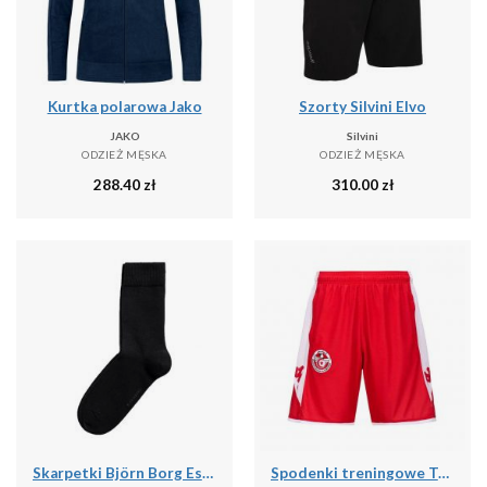
Kurtka polarowa Jako
Szorty Silvini Elvo
JAKO
Silvini
ODZIEŻ MĘSKA
ODZIEŻ MĘSKA
288.40
zł
310.00
zł
Skarpetki Björn Borg Essential (x10)
Spodenki treningowe Tunisie Ahora Pro 7 2024