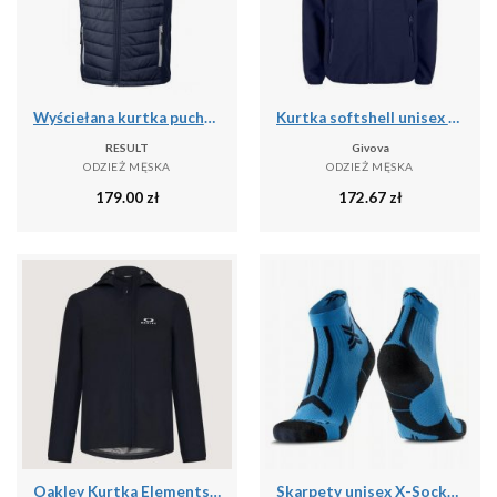
Wyściełana kurtka puchowa z recyklingu Result Black Compass
Kurtka softshell unisex Givova Kurtka niebieska
RESULT
Givova
ODZIEŻ MĘSKA
ODZIEŻ MĘSKA
179.00
zł
172.67
zł
Oakley Kurtka Elements Shell 2.0 Foa406090-02E
Skarpety unisex X-Socks TRAILRUN DISCOVER ANKLE MINERAL BLUE/X BLACK A016