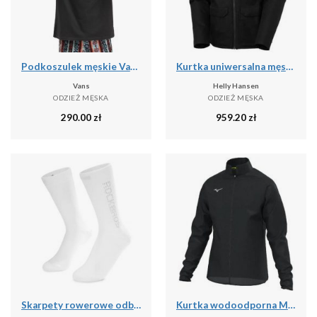
Podkoszulek męskie Vans X Curren X Knost
Kurtka uniwersalna męska Helly Hansen Chill 3.0
Vans
Helly Hansen
ODZIEŻ MĘSKA
ODZIEŻ MĘSKA
290.00
zł
959.20
zł
Skarpety rowerowe odblaskowe unisex antybakteryjne
Kurtka wodoodporna Mizuno RB