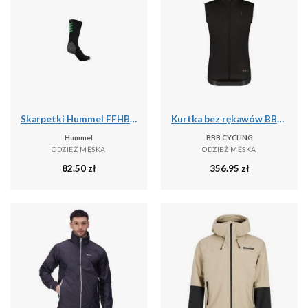
Skarpetki Hummel FFHB Pro
Kurtka bez rękawów BBB Cycling Triguard
Hummel
BBB CYCLING
ODZIEŻ MĘSKA
ODZIEŻ MĘSKA
82.50
zł
356.95
zł