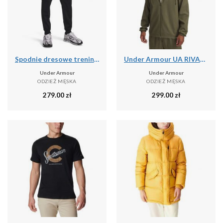
Spodnie dresowe treningowe męskie Under Armour Tricot Jogger (1290261-001)
Under Armour UA RIVAL WVN WINDBREAKER Kurtka męska
Under Armour
Under Armour
ODZIEŻ MĘSKA
ODZIEŻ MĘSKA
279.00
zł
299.00
zł