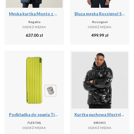
Męska kurtka Monto z wyściełaniem
Bluza męska Rossignol Signature Ski Hz Fleece
Regatta
Rossignol
ODZIEŻ MĘSKA
ODZIEŻ MĘSKA
637.00
zł
499.99
zł
Podkładka do spania Tiny R03 AVS | Materac kempingowy | R Value 3.0
Kurtka puchowa lifestyle męska Barent
FLEXTAIL
SIROKO
ODZIEŻ MĘSKA
ODZIEŻ MĘSKA