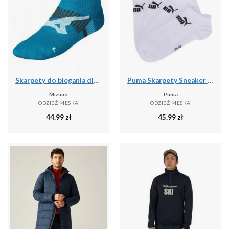
Skarpety do biegania dla dorosłych Mizuno DryLite Race Mid
Puma Skarpety Sneaker 93531502
Mizuno
Puma
ODZIEŻ MĘSKA
ODZIEŻ MĘSKA
44.99
zł
45.99
zł