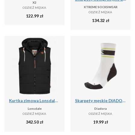
X2
XTREME SOCKSWEAR
ODZIEŻ MĘSKA
ODZIEŻ MĘSKA
122.99
zł
134.32
zł
Kurtka zimowa Lonsdale Polmear
Skarpety męskie DIADORA SOCKS
Lonsdale
Diadora
ODZIEŻ MĘSKA
ODZIEŻ MĘSKA
342.50
zł
19.99
zł