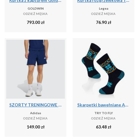
Kurtka z kapturem Goldwin Tonalith
Kurtka rozgrzewkowa Turcja niebiesko-biała
GOLDWIN
Legea
ODZIEŻ MĘSKA
ODZIEŻ MĘSKA
793.00
zł
76.90
zł
SZORTY TRENINGOWE WORKOUT ESSENTIALS BASE 3 STRIPES WOVEN
Skarpetki bawełniane Active Lifestyle Skarpetki ETHNO Granatowe
Adidas
TRY TO FLY
ODZIEŻ MĘSKA
ODZIEŻ MĘSKA
149.00
zł
63.48
zł