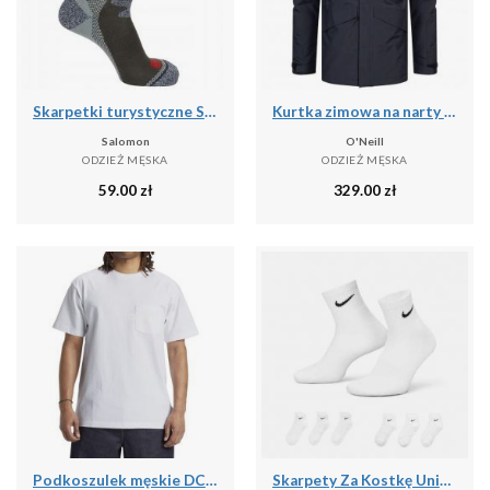
Skarpetki turystyczne Salomon Exit Outdoor
Kurtka zimowa na narty i snowboard męska O'Neill 10K/10K
Salomon
O'Neill
ODZIEŻ MĘSKA
ODZIEŻ MĘSKA
59.00
zł
329.00
zł
Podkoszulek męskie DC Shoes 1994 Short Sleeve Knit
Skarpety Za Kostkę Unisex Dla Dorosłych (zestaw 6 Sztuk)