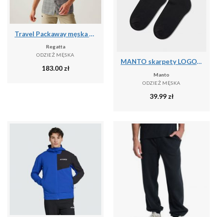
Travel Packaway męska koszula z krótkim rękawem
Regatta
ODZIEŻ MĘSKA
MANTO skarpety LOGOTYPE 25 czarne
183.00
zł
Manto
ODZIEŻ MĘSKA
39.99
zł