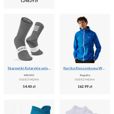
1,248.29
zł
Skarpetki Kolarskie unisex SIROKO S1 Grey Saas
Kurtka Kieszonkowa Wodoodporna Męska + Worek Pack It III
SIROKO
Regatta
ODZIEŻ MĘSKA
ODZIEŻ MĘSKA
54.40
zł
162.99
zł