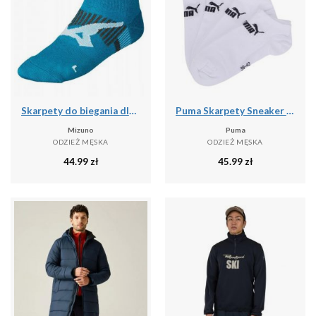
Skarpety do biegania dla dorosłych Mizuno DryLite Race Mid
Puma Skarpety Sneaker 93531502
Mizuno
Puma
ODZIEŻ MĘSKA
ODZIEŻ MĘSKA
44.99
zł
45.99
zł