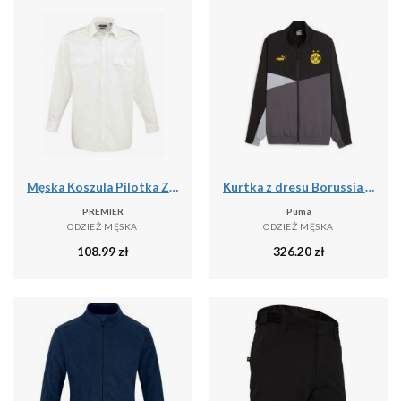
Męska Koszula Pilotka Z Długim Rękawem
Kurtka z dresu Borussia Dortmund 2023/24
PREMIER
Puma
ODZIEŻ MĘSKA
ODZIEŻ MĘSKA
108.99
zł
326.20
zł