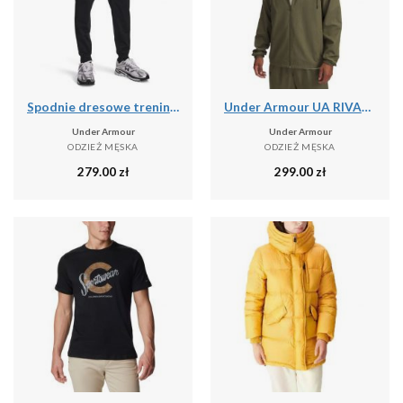
Spodnie dresowe treningowe męskie Under Armour Tricot Jogger (1290261-001)
Under Armour UA RIVAL WVN WINDBREAKER Kurtka męska
Under Armour
Under Armour
ODZIEŻ MĘSKA
ODZIEŻ MĘSKA
279.00
zł
299.00
zł