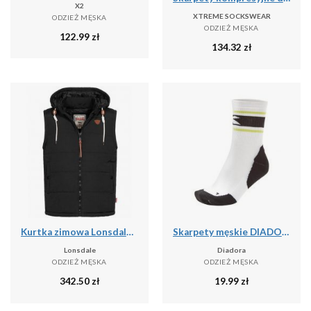
X2
XTREME SOCKSWEAR
ODZIEŻ MĘSKA
ODZIEŻ MĘSKA
122.99
zł
134.32
zł
Kurtka zimowa Lonsdale Polmear
Skarpety męskie DIADORA SOCKS
Lonsdale
Diadora
ODZIEŻ MĘSKA
ODZIEŻ MĘSKA
342.50
zł
19.99
zł