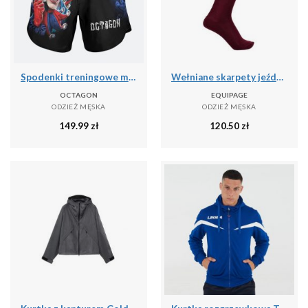
Spodenki treningowe męskie Octagon Joker MMA
Wełniane skarpety jeździeckie Equipage Geline
OCTAGON
EQUIPAGE
ODZIEŻ MĘSKA
ODZIEŻ MĘSKA
149.99
zł
120.50
zł