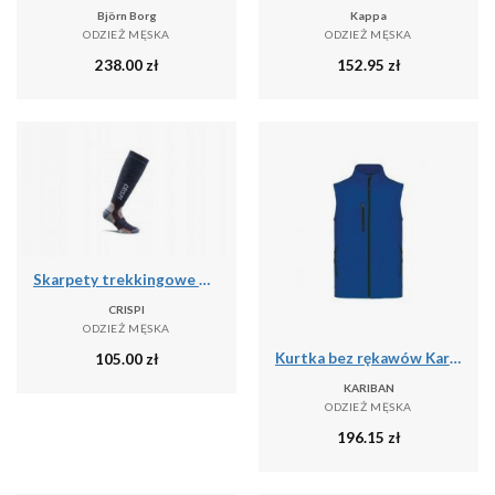
Björn Borg
Kappa
ODZIEŻ MĘSKA
ODZIEŻ MĘSKA
238.00
zł
152.95
zł
Skarpety trekkingowe Crispi Calza Pro
CRISPI
ODZIEŻ MĘSKA
Kurtka bez rękawów Kariban
105.00
zł
KARIBAN
ODZIEŻ MĘSKA
196.15
zł