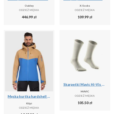
Oakley
X-Socks
ODZIEŻ MĘSKA
ODZIEŻ MĘSKA
446.99
zł
109.99
zł
Skarpetki Mavic Hi-Vis High
MAVIC
ODZIEŻ MĘSKA
Męska kurtka hardshell Kilpi TRINITY-M
105.50
zł
Kilpi
ODZIEŻ MĘSKA