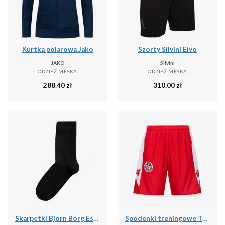
Kurtka polarowa Jako
Szorty Silvini Elvo
JAKO
Silvini
ODZIEŻ MĘSKA
ODZIEŻ MĘSKA
288.40
zł
310.00
zł
Skarpetki Björn Borg Essential (x10)
Spodenki treningowe Tunisie Ahora Pro 7 2024