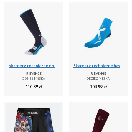
skarpety techniczne do biegania dla dorosłych długie, czarny
Skarpety techniczne basenowe jednopalcowe dla dorosłych, jasnoniebieskim białym
R-EVENGE
R-EVENGE
ODZIEŻ MĘSKA
ODZIEŻ MĘSKA
110.89
zł
104.99
zł