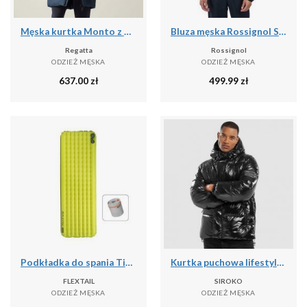
Męska kurtka Monto z wyściełaniem
Bluza męska Rossignol Signature Ski Hz Fleece
Regatta
Rossignol
ODZIEŻ MĘSKA
ODZIEŻ MĘSKA
637.00
zł
499.99
zł
Podkładka do spania Tiny R03 AVS | Materac kempingowy | R Value 3.0
Kurtka puchowa lifestyle męska Barent
FLEXTAIL
SIROKO
ODZIEŻ MĘSKA
ODZIEŻ MĘSKA