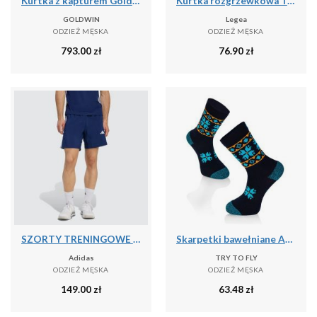
Kurtka z kapturem Goldwin Tonalith
Kurtka rozgrzewkowa Turcja niebiesko-biała
GOLDWIN
Legea
ODZIEŻ MĘSKA
ODZIEŻ MĘSKA
793.00
zł
76.90
zł
SZORTY TRENINGOWE WORKOUT ESSENTIALS BASE 3 STRIPES WOVEN
Skarpetki bawełniane Active Lifestyle Skarpetki ETHNO Granatowe
Adidas
TRY TO FLY
ODZIEŻ MĘSKA
ODZIEŻ MĘSKA
149.00
zł
63.48
zł