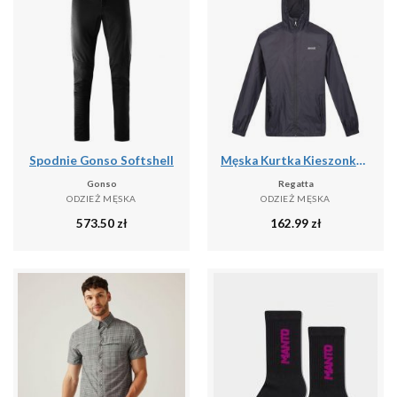
Spodnie Gonso Softshell
Męska Kurtka Kieszonkowa + Worek Pack It III
Gonso
Regatta
ODZIEŻ MĘSKA
ODZIEŻ MĘSKA
573.50
zł
162.99
zł