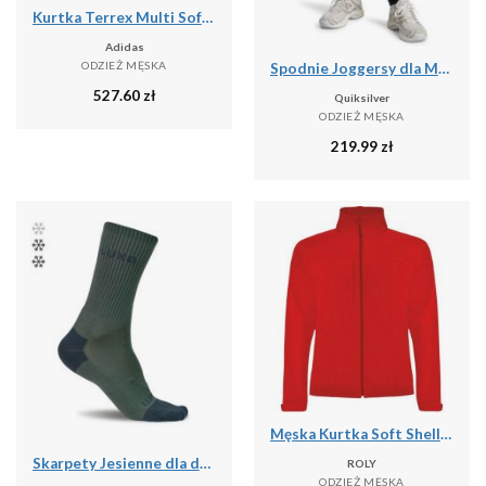
Kurtka Terrex Multi Softshell
Adidas
ODZIEŻ MĘSKA
Spodnie Joggersy dla Mężczyzn SALT WATER
527.60
zł
Quiksilver
ODZIEŻ MĘSKA
219.99
zł
Męska Kurtka Soft Shell Rudolph
Skarpety Jesienne dla dorosłych LUXA Finest
ROLY
ODZIEŻ MĘSKA