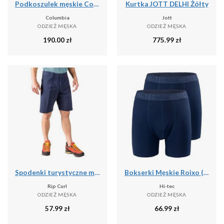
Podkoszulek męskie Columbia Graphic Casual
Kurtka JOTT DELHI Żółty
Columbia
Jott
ODZIEŻ MĘSKA
ODZIEŻ MĘSKA
190.00
zł
775.99
zł
Spodenki turystyczne męskie Rip Curl Travellers Walkshort granatowe CWADD9 28
Bokserki Męskie Roixo (zestaw 2 Sztuk)
Rip Curl
Hi-tec
ODZIEŻ MĘSKA
ODZIEŻ MĘSKA
57.99
zł
66.99
zł