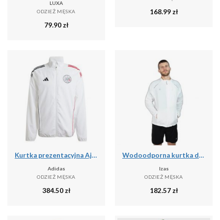
LUXA
168.99
zł
ODZIEŻ MĘSKA
79.90
zł
Kurtka prezentacyjna Ajax Amsterdam 2025/26
Wodoodporna kurtka do biegania Izas Brezel II
Adidas
Izas
ODZIEŻ MĘSKA
ODZIEŻ MĘSKA
384.50
zł
182.57
zł