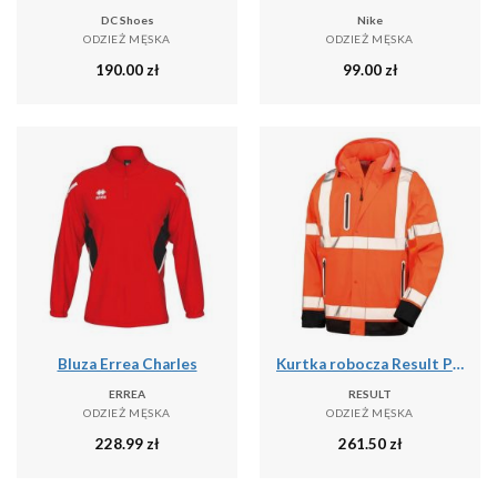
DC Shoes
Nike
ODZIEŻ MĘSKA
ODZIEŻ MĘSKA
190.00
zł
99.00
zł
Bluza Errea Charles
Kurtka robocza Result Prism PU Safe & Dry
ERREA
RESULT
ODZIEŻ MĘSKA
ODZIEŻ MĘSKA
228.99
zł
261.50
zł