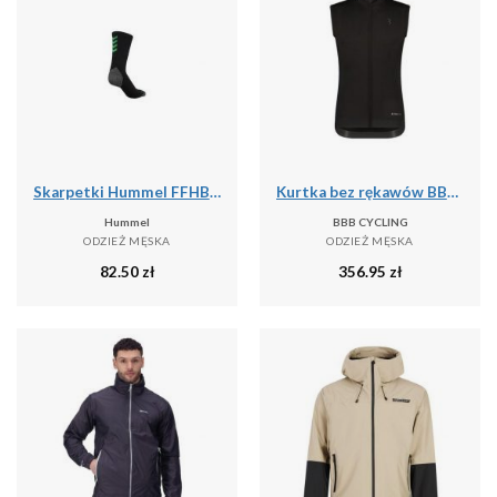
Skarpetki Hummel FFHB Pro
Kurtka bez rękawów BBB Cycling Triguard
Hummel
BBB CYCLING
ODZIEŻ MĘSKA
ODZIEŻ MĘSKA
82.50
zł
356.95
zł