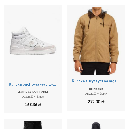
Kurtka turystyczna męska Billabong Barlow przejściowa
Kurtka puchowa wytrzymały na co dzień na siłownię
Billabong
LEONE 1947 APPAREL
ODZIEŻ MĘSKA
ODZIEŻ MĘSKA
272.00
zł
168.36
zł