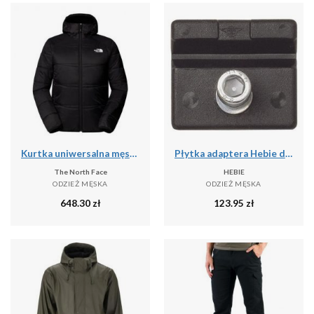
Kurtka uniwersalna męska The North Face Quest Ins
Płytka adaptera Hebie do podwójnej stopki
The North Face
HEBIE
ODZIEŻ MĘSKA
ODZIEŻ MĘSKA
648.30
zł
123.95
zł