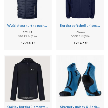
Wyściełana kurtka puchowa z recyklingu Result Black Compass
Kurtka softshell unisex Givova Kurtka niebieska
RESULT
Givova
ODZIEŻ MĘSKA
ODZIEŻ MĘSKA
179.00
zł
172.67
zł
Oakley Kurtka Elements Shell 2.0 Foa406090-02E
Skarpety unisex X-Socks TRAILRUN DISCOVER ANKLE MINERAL BLUE/X BLACK A016