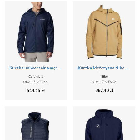
Kurtka uniwersalna męska Columbia Inner Limits Iii
Kurtka Mężczyzna Nike Tech Fleece Full Zip beżowy
Columbia
Nike
ODZIEŻ MĘSKA
ODZIEŻ MĘSKA
514.15
zł
387.40
zł