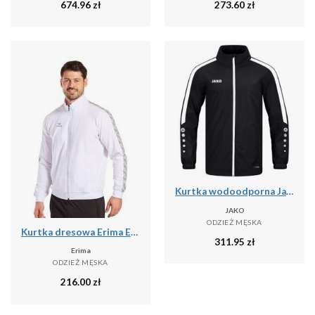
674.96
zł
273.60
zł
Kurtka wodoodporna Jako Power
JAKO
ODZIEŻ MĘSKA
Kurtka dresowa Erima Essential Team
311.95
zł
Erima
ODZIEŻ MĘSKA
216.00
zł