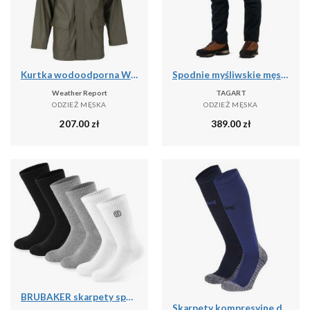
Kurtka wodoodporna Weather Report Torsten
Spodnie myśliwskie męskie Tagart Enduro 2 Ripstop wygodne bojówki
Weather Report
TAGART
ODZIEŻ MĘSKA
ODZIEŻ MĘSKA
207.00
zł
389.00
zł
BRUBAKER skarpety sportowe 6 par unisex oddychające retro - Mix kolorów
Skarpety kompresyjne do biegania Xtreme, 2 par, Multi Niebieski