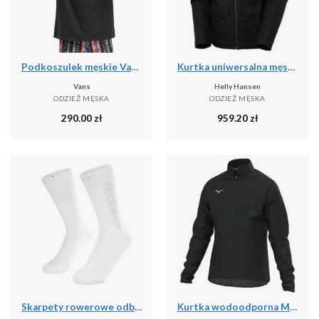
Podkoszulek męskie Vans X Curren X Knost
Kurtka uniwersalna męska Helly Hansen Chill 3.0
Vans
Helly Hansen
ODZIEŻ MĘSKA
ODZIEŻ MĘSKA
290.00
zł
959.20
zł
Skarpety rowerowe odblaskowe unisex antybakteryjne
Kurtka wodoodporna Mizuno RB