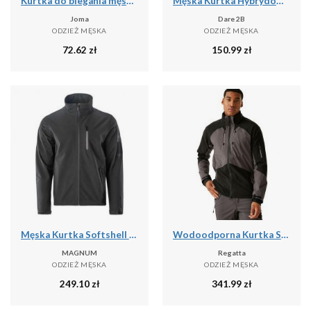
Kurtka do biegania męska Joma Iris przeciwdeszczowa
Męska Kurtka Hybrydowa Torrek
Joma
Dare 2B
ODZIEŻ MĘSKA
ODZIEŻ MĘSKA
72.62
zł
150.99
zł
Męska Kurtka Softshell 2.0 Deer
Wodoodporna Kurtka Stretch Shell Dla Dorosłych Unisex
MAGNUM
Regatta
ODZIEŻ MĘSKA
ODZIEŻ MĘSKA
249.10
zł
341.99
zł