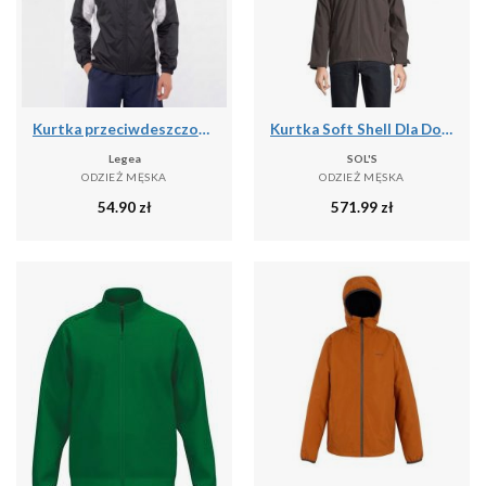
Kurtka przeciwdeszczowa Storm dla mężczyzn do biegania czarno-biała
Kurtka Soft Shell Dla Dorosłych Unisex Falcon 3 W 1
Legea
SOL'S
ODZIEŻ MĘSKA
ODZIEŻ MĘSKA
54.90
zł
571.99
zł