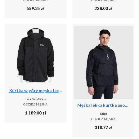
559.35
zł
228.00
zł
Kurtka w góry męska Jack Wolfskin A618586350
Jack Wolfskin
ODZIEŻ MĘSKA
Męska lekka kurtka anorak Kilpi ANORI-M
1,189.00
zł
Kilpi
ODZIEŻ MĘSKA
318.77
zł