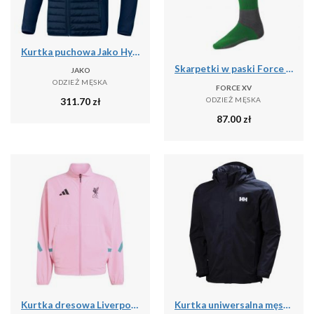
Kurtka puchowa Jako Hybride Corporate
Skarpetki w paski Force XV
JAKO
ODZIEŻ MĘSKA
FORCE XV
ODZIEŻ MĘSKA
311.70
zł
87.00
zł
Kurtka dresowa Liverpool FC ZN.E. 2025/26
Kurtka uniwersalna męska Helly Hansen Dubliner Jacket