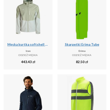
Męska kurtka softshell LANETTE M, wodoodporna, wiatroszczelna i termiczna z tech
Skarpetki Erima Tube
Izas
Erima
ODZIEŻ MĘSKA
ODZIEŻ MĘSKA
443.43
zł
82.50
zł