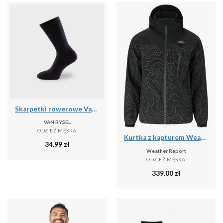
Skarpetki rowerowe Van Rysel 500 zimowe
VAN RYSEL
ODZIEŻ MĘSKA
Kurtka z kapturem Weather Report Delton Aop AWG W-PRO 15000
34.99
zł
Weather Report
ODZIEŻ MĘSKA
339.00
zł