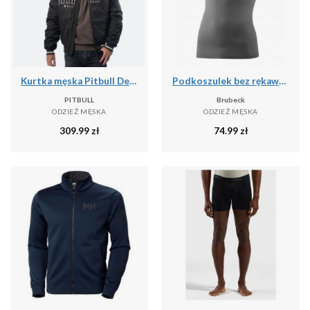
Kurtka męska Pitbull Detroit Baseball
Podkoszulek bez rękawów Brubeck Base Layer Ultra Light 3D
PITBULL
Brubeck
ODZIEŻ MĘSKA
ODZIEŻ MĘSKA
309.99
zł
74.99
zł