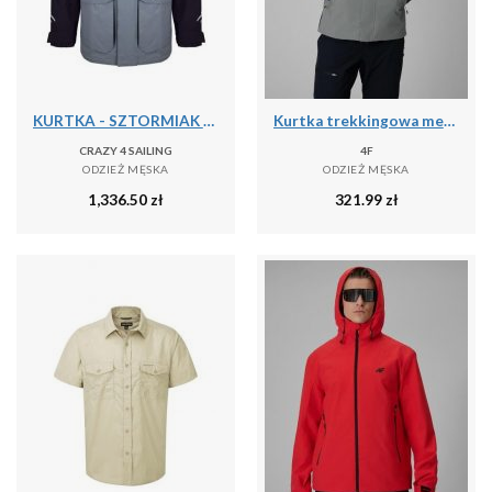
KURTKA - SZTORMIAK C4S BERGEN II CARBON/GRAFIT [M]
Kurtka trekkingowa membrana 10000 męska 4F 4FRSS26TTJAM1269
CRAZY 4 SAILING
4F
ODZIEŻ MĘSKA
ODZIEŻ MĘSKA
1,336.50
zł
321.99
zł