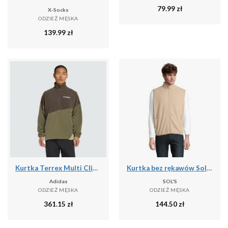
79.99
zł
X-Socks
ODZIEŻ MĘSKA
139.99
zł
Kurtka Terrex Multi Climawarm Fleece
Kurtka bez rękawów Sol's Factor Bw
Adidas
SOL'S
ODZIEŻ MĘSKA
ODZIEŻ MĘSKA
361.15
zł
144.50
zł