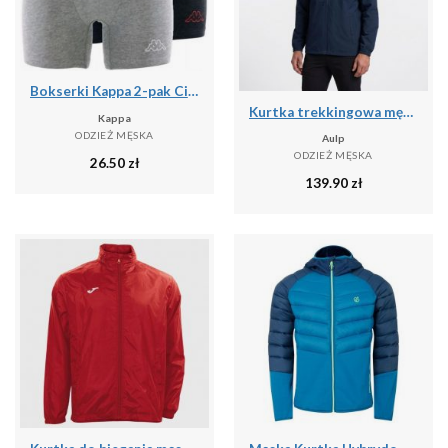
Bokserki Kappa 2-pak Ciemnoszary-Jasnoszary Ciemnoszary/szary St.
Kurtka trekkingowa męska wodoodporna AULP DOLAN rozpinana z kapturem
Kappa
ODZIEŻ MĘSKA
Aulp
ODZIEŻ MĘSKA
26.50
zł
139.90
zł