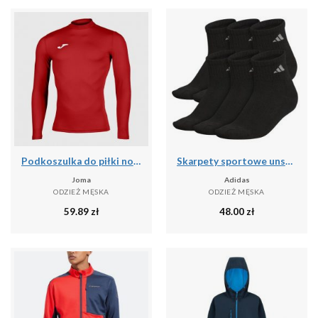
Podkoszulka do piłki nożnej dla dorosłych Joma Brama Academy z długim rękawem
Skarpety sportowe unsex Adidas PER ANKLE AA2321 3-PAK
Joma
Adidas
ODZIEŻ MĘSKA
ODZIEŻ MĘSKA
59.89
zł
48.00
zł