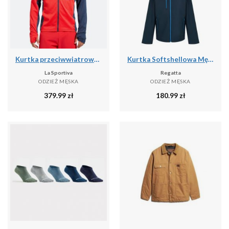
Kurtka przeciwwiatrowa męska La Sportiva True North
Kurtka Softshellowa Męska 2 Warstwy
La Sportiva
Regatta
ODZIEŻ MĘSKA
ODZIEŻ MĘSKA
379.99
zł
180.99
zł