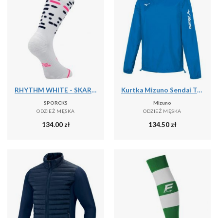
RHYTHM WHITE - SKARPETKI DO BIEGANIA
Kurtka Mizuno Sendai Trad
SPORCKS
Mizuno
ODZIEŻ MĘSKA
ODZIEŻ MĘSKA
134.00
zł
134.50
zł