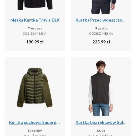
Męska Kurtka Travis DLX
Kurtka Przeciwdeszczowa Męska Lyle IV
Trespass
Regatta
ODZIEŻ MĘSKA
ODZIEŻ MĘSKA
190.99
zł
225.99
zł
Kurtka puchowa Superdry Storm Hybrid
Kurtka bez rękawów Sol's Falcon Bw
Superdry
SOL'S
ODZIEŻ MĘSKA
ODZIEŻ MĘSKA