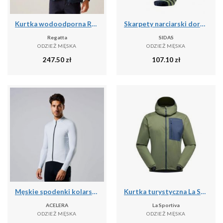
Kurtka wodoodporna Regatta Bayano II
Skarpety narciarski dorosly Sidas Ski Touring LV cienka grubosc
Regatta
SIDAS
ODZIEŻ MĘSKA
ODZIEŻ MĘSKA
247.50
zł
107.10
zł
Męskie spodenki kolarskie do kolarstwa górskiego
Kurtka turystyczna La Sportiva Wall Breeze Stretch
ACELERA
La Sportiva
ODZIEŻ MĘSKA
ODZIEŻ MĘSKA