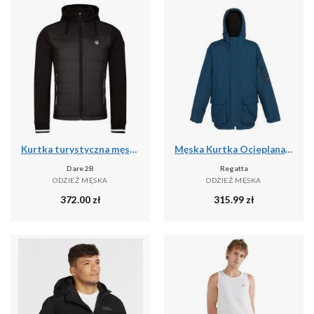
Kurtka turystyczna męska Dare2b Shield softshell
Męska Kurtka Ocieplana Volter
Dare 2B
Regatta
ODZIEŻ MĘSKA
ODZIEŻ MĘSKA
372.00
zł
315.99
zł