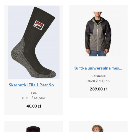
Kurtka uniwersalna męska Columbia Inner Limits Ii Jacket
Columbia
ODZIEŻ MĘSKA
Skarpetki Fila 1 Paar Sock Black 39-42
289.00
zł
Fila
ODZIEŻ MĘSKA
40.00
zł