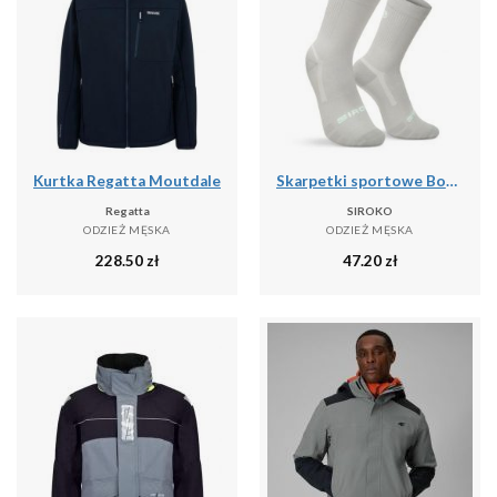
Kurtka Regatta Moutdale
Skarpetki sportowe Boombastic Siroko BBC Amp Gray
Regatta
SIROKO
ODZIEŻ MĘSKA
ODZIEŻ MĘSKA
228.50
zł
47.20
zł