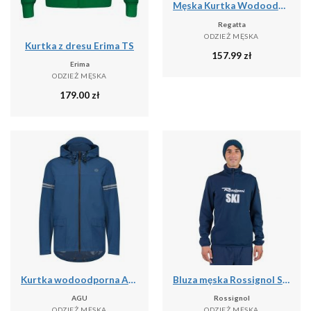
Męska Kurtka Wodoodporna Caspen
Regatta
ODZIEŻ MĘSKA
Kurtka z dresu Erima TS
157.99
zł
Erima
ODZIEŻ MĘSKA
179.00
zł
Kurtka wodoodporna Agu Original Essential
Bluza męska Rossignol Signature Ski Hz Fleece
AGU
Rossignol
ODZIEŻ MĘSKA
ODZIEŻ MĘSKA