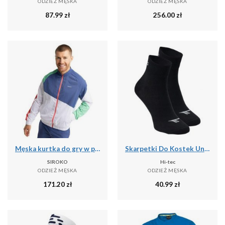
ODZIEŻ MĘSKA
ODZIEŻ MĘSKA
87.99
zł
256.00
zł
Męska kurtka do gry w padla Padel Siroko Backspin Erit
Skarpetki Do Kostek Unisex Dla Dorosłych Chire
SIROKO
Hi-tec
ODZIEŻ MĘSKA
ODZIEŻ MĘSKA
171.20
zł
40.99
zł