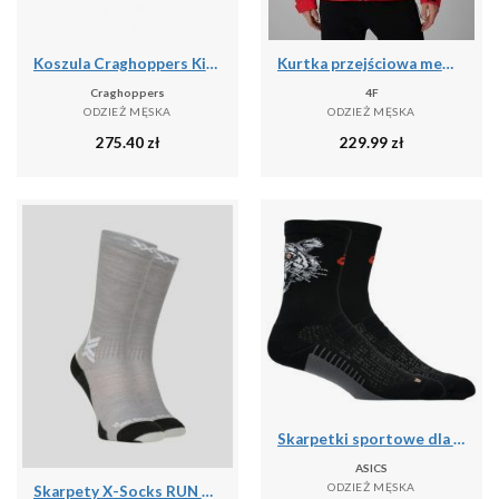
Koszula Craghoppers Kiwi
Kurtka przejściowa membrana 5000 męska 4F 4FWSS26TTJAM1120
Craghoppers
4F
ODZIEŻ MĘSKA
ODZIEŻ MĘSKA
275.40
zł
229.99
zł
Skarpetki sportowe dla dorosłych Performance Run Sock Crew
ASICS
ODZIEŻ MĘSKA
Skarpety X-Socks RUN DISCOVER MERINO CREW G701