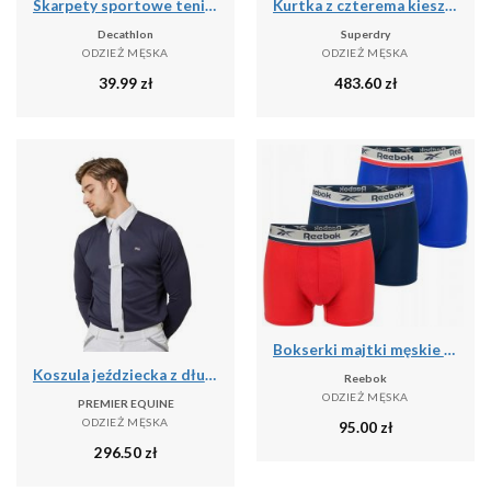
Skarpety sportowe tenis Artengo RS160 niskie 5 par
Kurtka z czterema kieszeniami Superdry
Decathlon
Superdry
ODZIEŻ MĘSKA
ODZIEŻ MĘSKA
39.99
zł
483.60
zł
Bokserki majtki męskie 3 pary REEBOK SHORT SPORTS TRUNK ELIM
Koszula jeździecka z długim rękawem Premier Equine Giulio
Reebok
ODZIEŻ MĘSKA
PREMIER EQUINE
ODZIEŻ MĘSKA
95.00
zł
296.50
zł