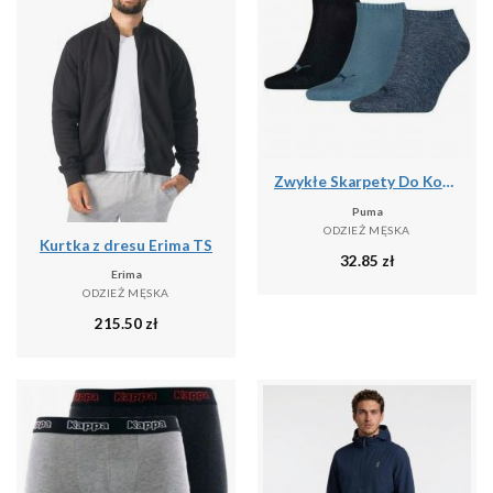
Zwykłe Skarpety Do Kostki Unisex Dla Dorosłych (zestaw 3 Sztuk)
Puma
ODZIEŻ MĘSKA
Kurtka z dresu Erima TS
32.85
zł
Erima
ODZIEŻ MĘSKA
215.50
zł