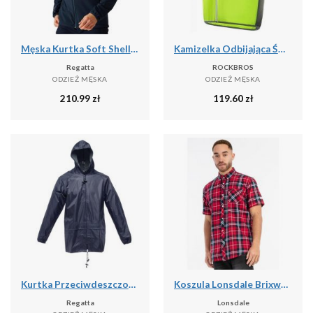
Męska Kurtka Soft Shell Mountdale
Kamizelka Odbijająca Światło z Poliestru Kurtka Bezpieczeństwa Nocna
Regatta
ROCKBROS
ODZIEŻ MĘSKA
ODZIEŻ MĘSKA
210.99
zł
119.60
zł
Kurtka Przeciwdeszczowa Męska Stormbreak
Koszula Lonsdale Brixworth
Regatta
Lonsdale