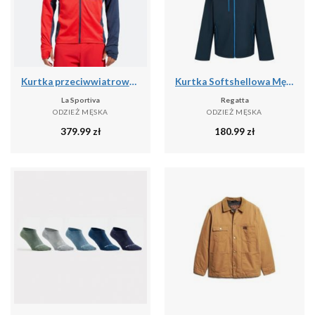
Kurtka przeciwwiatrowa męska La Sportiva True North
Kurtka Softshellowa Męska 2 Warstwy
La Sportiva
Regatta
ODZIEŻ MĘSKA
ODZIEŻ MĘSKA
379.99
zł
180.99
zł