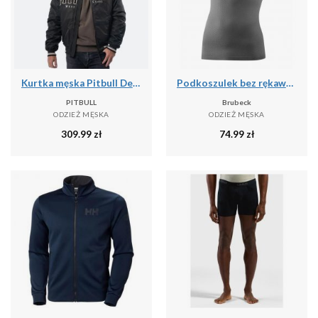
Kurtka męska Pitbull Detroit Baseball
Podkoszulek bez rękawów Brubeck Base Layer Ultra Light 3D
PITBULL
Brubeck
ODZIEŻ MĘSKA
ODZIEŻ MĘSKA
309.99
zł
74.99
zł