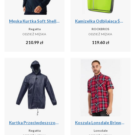
Męska Kurtka Soft Shell Mountdale
Kamizelka Odbijająca Światło z Poliestru Kurtka Bezpieczeństwa Nocna
Regatta
ROCKBROS
ODZIEŻ MĘSKA
ODZIEŻ MĘSKA
210.99
zł
119.60
zł
Kurtka Przeciwdeszczowa Męska Stormbreak
Koszula Lonsdale Brixworth
Regatta
Lonsdale