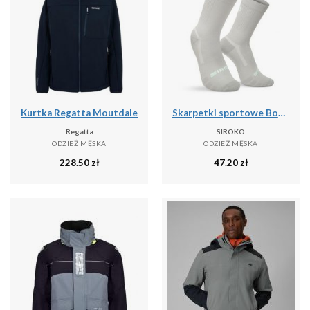
Kurtka Regatta Moutdale
Skarpetki sportowe Boombastic Siroko BBC Amp Gray
Regatta
SIROKO
ODZIEŻ MĘSKA
ODZIEŻ MĘSKA
228.50
zł
47.20
zł