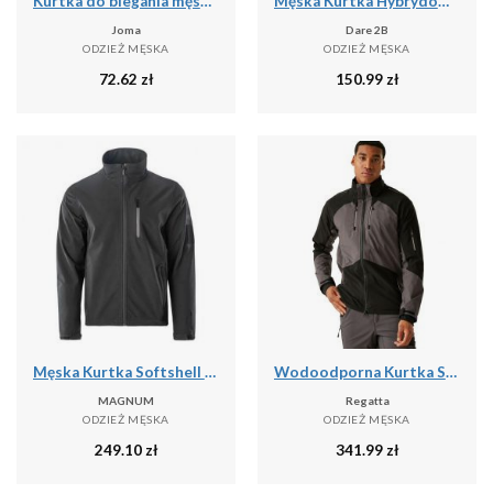
Kurtka do biegania męska Joma Iris przeciwdeszczowa
Męska Kurtka Hybrydowa Torrek
Joma
Dare 2B
ODZIEŻ MĘSKA
ODZIEŻ MĘSKA
72.62
zł
150.99
zł
Męska Kurtka Softshell 2.0 Deer
Wodoodporna Kurtka Stretch Shell Dla Dorosłych Unisex
MAGNUM
Regatta
ODZIEŻ MĘSKA
ODZIEŻ MĘSKA
249.10
zł
341.99
zł