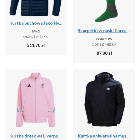
Kurtka puchowa Jako Hybride Corporate
Skarpetki w paski Force XV
JAKO
ODZIEŻ MĘSKA
FORCE XV
ODZIEŻ MĘSKA
311.70
zł
87.00
zł
Kurtka dresowa Liverpool FC ZN.E. 2025/26
Kurtka uniwersalna męska Helly Hansen Dubliner Jacket