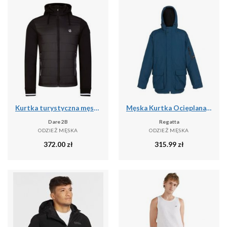
Kurtka turystyczna męska Dare2b Shield softshell
Męska Kurtka Ocieplana Volter
Dare 2B
Regatta
ODZIEŻ MĘSKA
ODZIEŻ MĘSKA
372.00
zł
315.99
zł