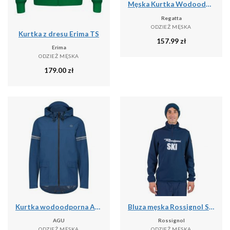
Męska Kurtka Wodoodporna Caspen
Regatta
ODZIEŻ MĘSKA
Kurtka z dresu Erima TS
157.99
zł
Erima
ODZIEŻ MĘSKA
179.00
zł
Kurtka wodoodporna Agu Original Essential
Bluza męska Rossignol Signature Ski Hz Fleece
AGU
Rossignol
ODZIEŻ MĘSKA
ODZIEŻ MĘSKA