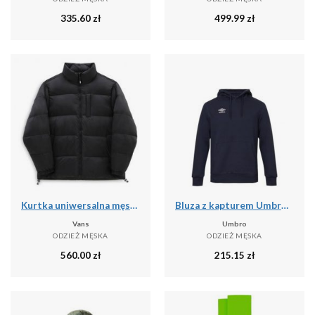
335.60
zł
499.99
zł
Kurtka uniwersalna męska Vans NO Hood Puffer
Bluza z kapturem Umbro pro training
Vans
Umbro
ODZIEŻ MĘSKA
ODZIEŻ MĘSKA
560.00
zł
215.15
zł