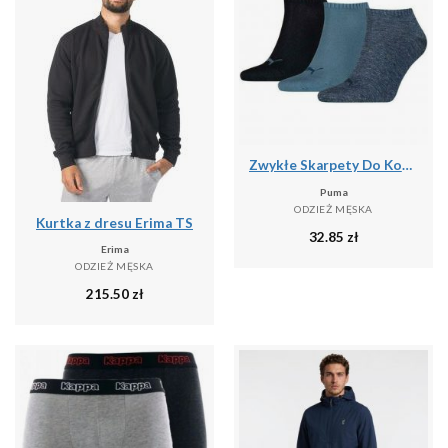
Zwykłe Skarpety Do Kostki Unisex Dla Dorosłych (zestaw 3 Sztuk)
Puma
ODZIEŻ MĘSKA
Kurtka z dresu Erima TS
32.85
zł
Erima
ODZIEŻ MĘSKA
215.50
zł