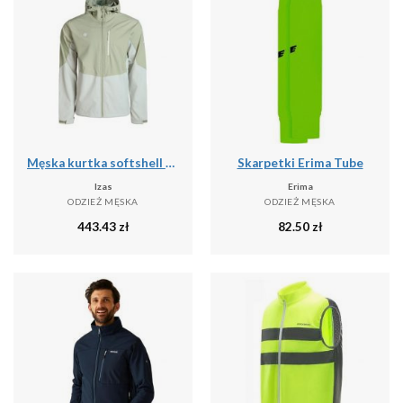
Męska kurtka softshell LANETTE M, wodoodporna, wiatroszczelna i termiczna z tech
Skarpetki Erima Tube
Izas
Erima
ODZIEŻ MĘSKA
ODZIEŻ MĘSKA
443.43
zł
82.50
zł