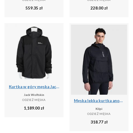
559.35
zł
228.00
zł
Kurtka w góry męska Jack Wolfskin A618586350
Jack Wolfskin
ODZIEŻ MĘSKA
Męska lekka kurtka anorak Kilpi ANORI-M
1,189.00
zł
Kilpi
ODZIEŻ MĘSKA
318.77
zł