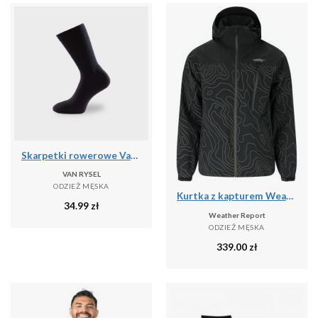
Skarpetki rowerowe Van Rysel 500 zimowe
VAN RYSEL
ODZIEŻ MĘSKA
Kurtka z kapturem Weather Report Delton Aop AWG W-PRO 15000
34.99
zł
Weather Report
ODZIEŻ MĘSKA
339.00
zł