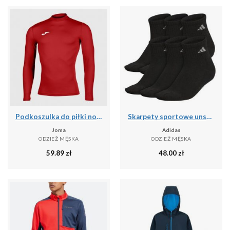
Podkoszulka do piłki nożnej dla dorosłych Joma Brama Academy z długim rękawem
Skarpety sportowe unsex Adidas PER ANKLE AA2321 3-PAK
Joma
Adidas
ODZIEŻ MĘSKA
ODZIEŻ MĘSKA
59.89
zł
48.00
zł