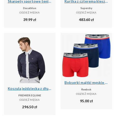
Skarpety sportowe tenis Artengo RS160 niskie 5 par
Kurtka z czterema kieszeniami Superdry
Decathlon
Superdry
ODZIEŻ MĘSKA
ODZIEŻ MĘSKA
39.99
zł
483.60
zł
Bokserki majtki męskie 3 pary REEBOK SHORT SPORTS TRUNK ELIM
Koszula jeździecka z długim rękawem Premier Equine Giulio
Reebok
ODZIEŻ MĘSKA
PREMIER EQUINE
ODZIEŻ MĘSKA
95.00
zł
296.50
zł