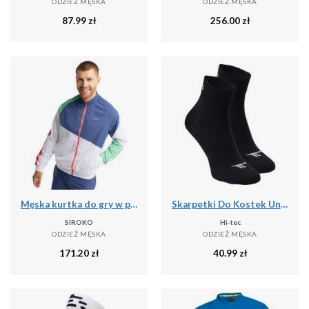
ODZIEŻ MĘSKA
ODZIEŻ MĘSKA
87.99
zł
256.00
zł
Męska kurtka do gry w padla Padel Siroko Backspin Erit
Skarpetki Do Kostek Unisex Dla Dorosłych Chire
SIROKO
Hi-tec
ODZIEŻ MĘSKA
ODZIEŻ MĘSKA
171.20
zł
40.99
zł