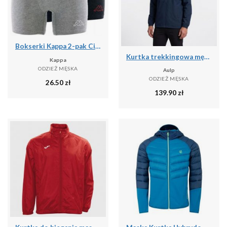
Bokserki Kappa 2-pak Ciemnoszary-Jasnoszary Ciemnoszary/szary St.
Kurtka trekkingowa męska wodoodporna AULP DOLAN rozpinana z kapturem
Kappa
ODZIEŻ MĘSKA
Aulp
ODZIEŻ MĘSKA
26.50
zł
139.90
zł