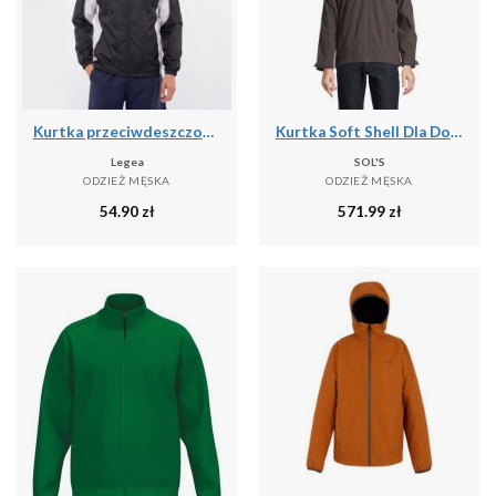
Kurtka przeciwdeszczowa Storm dla mężczyzn do biegania czarno-biała
Kurtka Soft Shell Dla Dorosłych Unisex Falcon 3 W 1
Legea
SOL'S
ODZIEŻ MĘSKA
ODZIEŻ MĘSKA
54.90
zł
571.99
zł