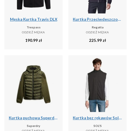
Męska Kurtka Travis DLX
Kurtka Przeciwdeszczowa Męska Lyle IV
Trespass
Regatta
ODZIEŻ MĘSKA
ODZIEŻ MĘSKA
190.99
zł
225.99
zł
Kurtka puchowa Superdry Storm Hybrid
Kurtka bez rękawów Sol's Falcon Bw
Superdry
SOL'S
ODZIEŻ MĘSKA
ODZIEŻ MĘSKA