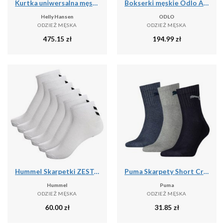
Kurtka uniwersalna męska Helly Hansen Hp Fleece
Bokserki męskie Odlo ACTIVE F-DRY GRAPHIC 2 PACK
Helly Hansen
ODLO
ODZIEŻ MĘSKA
ODZIEŻ MĘSKA
475.15
zł
194.99
zł
Hummel Skarpetki ZESTAW 6-Pack Z SZEWRONAMI MID CUT
Puma Skarpety Short Crew 3-Pak 90611058
Hummel
Puma
ODZIEŻ MĘSKA
ODZIEŻ MĘSKA
60.00
zł
31.85
zł