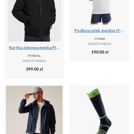
Podkoszulek męskie O'Neill Jack's Base Tanktop
O'Neill
ODZIEŻ MĘSKA
Kurtka zimowa męska Pitbull z kapturem Balboa II
190.00
zł
PITBULL
ODZIEŻ MĘSKA
399.00
zł