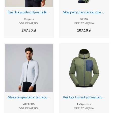
Kurtka wodoodporna Regatta Bayano II
Skarpety narciarski dorosly Sidas Ski Touring LV cienka grubosc
Regatta
SIDAS
ODZIEŻ MĘSKA
ODZIEŻ MĘSKA
247.50
zł
107.10
zł
Męskie spodenki kolarskie do kolarstwa górskiego
Kurtka turystyczna La Sportiva Wall Breeze Stretch
ACELERA
La Sportiva
ODZIEŻ MĘSKA
ODZIEŻ MĘSKA