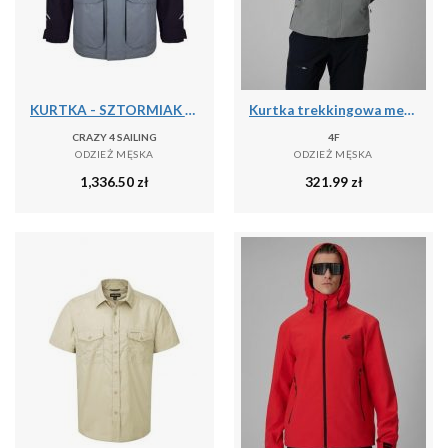
KURTKA - SZTORMIAK C4S BERGEN II CARBON/GRAFIT [M]
Kurtka trekkingowa membrana 10000 męska 4F 4FRSS26TTJAM1269
CRAZY 4 SAILING
4F
ODZIEŻ MĘSKA
ODZIEŻ MĘSKA
1,336.50
zł
321.99
zł