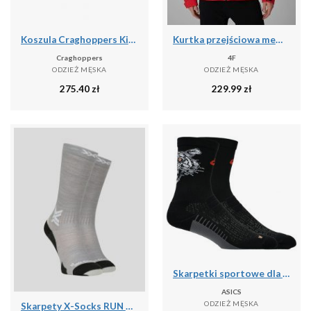
Koszula Craghoppers Kiwi
Kurtka przejściowa membrana 5000 męska 4F 4FWSS26TTJAM1120
Craghoppers
4F
ODZIEŻ MĘSKA
ODZIEŻ MĘSKA
275.40
zł
229.99
zł
Skarpetki sportowe dla dorosłych Performance Run Sock Crew
ASICS
ODZIEŻ MĘSKA
Skarpety X-Socks RUN DISCOVER MERINO CREW G701