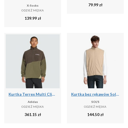
79.99
zł
X-Socks
ODZIEŻ MĘSKA
139.99
zł
Kurtka Terrex Multi Climawarm Fleece
Kurtka bez rękawów Sol's Factor Bw
Adidas
SOL'S
ODZIEŻ MĘSKA
ODZIEŻ MĘSKA
361.15
zł
144.50
zł