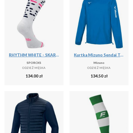
RHYTHM WHITE - SKARPETKI DO BIEGANIA
Kurtka Mizuno Sendai Trad
SPORCKS
Mizuno
ODZIEŻ MĘSKA
ODZIEŻ MĘSKA
134.00
zł
134.50
zł