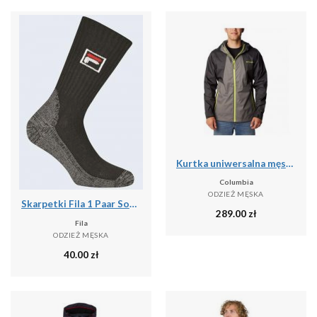
Kurtka uniwersalna męska Columbia Inner Limits Ii Jacket
Columbia
ODZIEŻ MĘSKA
Skarpetki Fila 1 Paar Sock Black 39-42
289.00
zł
Fila
ODZIEŻ MĘSKA
40.00
zł