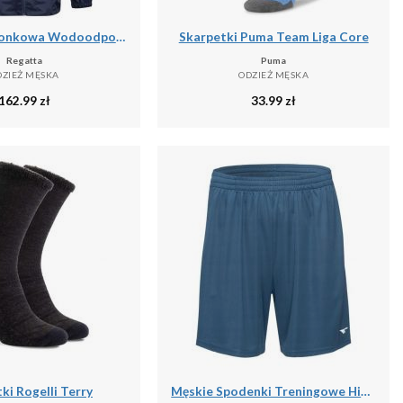
Kurtka Kieszonkowa Wodoodporna Męska + Worek Pack It III
Skarpetki Puma Team Liga Core
Regatta
Puma
DZIEŻ MĘSKA
ODZIEŻ MĘSKA
162.99
zł
33.99
zł
ki Rogelli Terry
Męskie Spodenki Treningowe Hisam