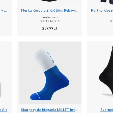
Kurtka Storm Pomarańczowa – Męska Termiczna Kurtka Kolarska
Męska Koszula Z Krótkim Rękawem Expert Kiwi
Craghoppers
ODZIEŻ MĘSKA
O
207.99
zł
 Aiz
Skarpety do biegania MILLET Intense Crew Socks M
Skarpet