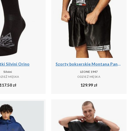
ki Silvini Orino
Szorty bokserskie Montana Pantaloncino
Silvini
LEONE 1947
DZIEŻ MĘSKA
ODZIEŻ MĘSKA
117.50
zł
129.99
zł