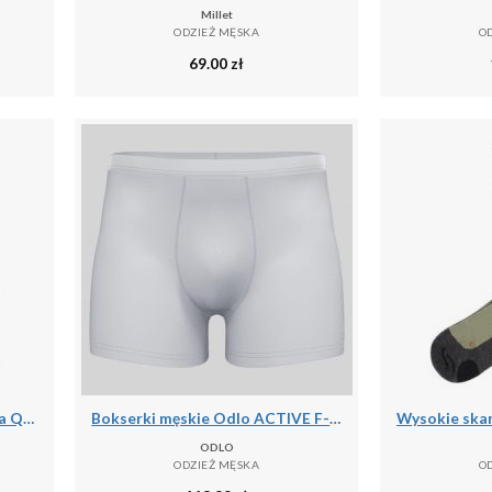
Millet
ODZIEŻ MĘSKA
O
69.00
zł
Wodoodporna kurtka zimowa Q36.5 Adventure
Bokserki męskie Odlo ACTIVE F-DRyIGHT ECO
ODLO
ODZIEŻ MĘSKA
O