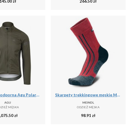
145.00
zł
266.50
zł
Kurtka wodoodporna Agu Polartec Alpha Performance
Skarpety trekkingowe męskie Meindl MT6 Lady z wełną Merino
AGU
MEINDL
DZIEŻ MĘSKA
ODZIEŻ MĘSKA
,075.50
zł
98.91
zł