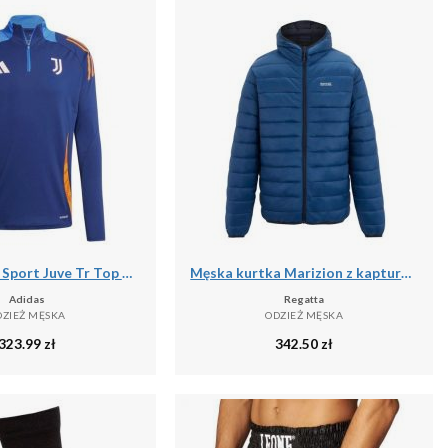
Bluza Adidas Sport Juve Tr Top Dorosłych
Męska kurtka Marizion z kapturem
Adidas
Regatta
DZIEŻ MĘSKA
ODZIEŻ MĘSKA
323.99
zł
342.50
zł