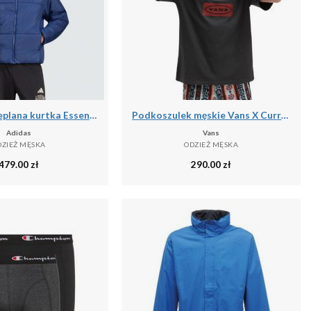
Puchowa ocieplana kurtka Essentials Highloft
Podkoszulek męskie Vans X Curren X Knost
Adidas
Vans
DZIEŻ MĘSKA
ODZIEŻ MĘSKA
479.00
zł
290.00
zł