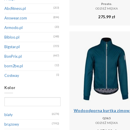
Prosto.
Champion
(213)
Abcfitness.pl
(203)
ODZIEŻ MĘSKA
275.99
zł
CMP
(402)
Answear.com
(894)
Columbia
(172)
Armodo.pl
(20)
Dare 2B
(389)
Bibloo.pl
(248)
Decathlon
(131)
Bigstar.pl
(355)
Diesel
(145)
BonPrix.pl
(447)
Dsquared2
(132)
born2be.pl
(12)
Dstrezzed
(351)
Costway
(1)
EA7 Emporio Armani
(260)
Decathlon.pl
(16243)
Kolor
Eight2Nine
(255)
Denimo.com
(536)
Emporio Armani
(191)
Douglas.pl
(1)
Endurance
(121)
Emaga
(1)
biały
(6274)
Q36.5
Erima
(267)
Eobuwie
(197)
ODZIEŻ MĘSKA
brązowy
(7992)