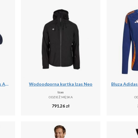
Bluza z kapturem męskie Vans Athletic
Wodoodporna kurtka Izas Neo
Izas
ODZIEŻ MĘSKA
O
791.26
zł