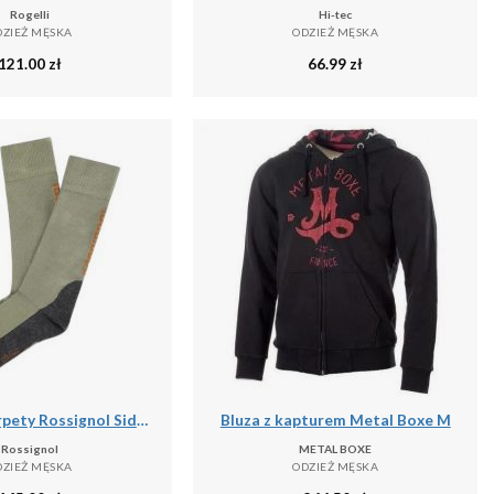
Rogelli
Hi-tec
DZIEŻ MĘSKA
ODZIEŻ MĘSKA
121.00
zł
66.99
zł
Wysokie skarpety Rossignol Sidelhorn
Bluza z kapturem Metal Boxe M
Rossignol
METAL BOXE
DZIEŻ MĘSKA
ODZIEŻ MĘSKA