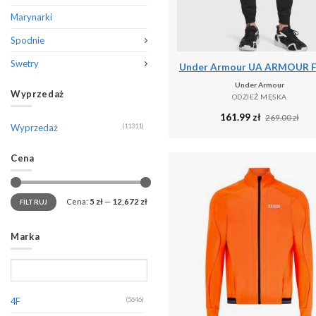
Marynarki
Spodnie
Swetry
Under Armour
Wyprzedaż
ODZIEŻ MĘSKA
161.99
zł
269.00
zł
Wyprzedaż
(11311)
Cena
Cena:
5 zł
—
12,672 zł
FILTRUJ
Marka
4F
(5646)