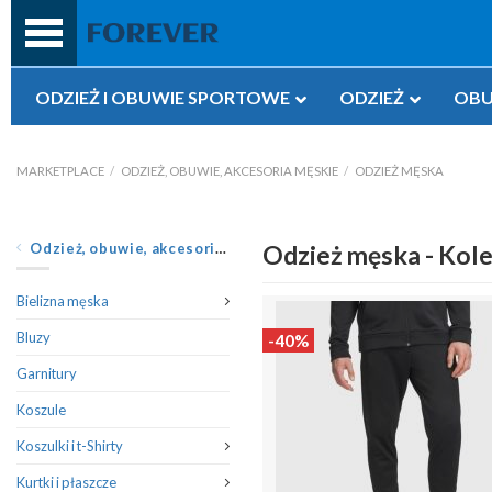
Przejdź
do
treści
ODZIEŻ I OBUWIE SPORTOWE
ODZIEŻ
OBU
MARKETPLACE
/
ODZIEŻ, OBUWIE, AKCESORIA MĘSKIE
/
ODZIEŻ MĘSKA
Odzież, obuwie, akcesoria męskie
Odzież męska - Kole
Bielizna męska
Bluzy
-40%
Garnitury
Koszule
Koszulki i t-Shirty
Kurtki i płaszcze