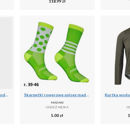
118.99
zł
Skarpety do łowiectwa podwodnego Beuchat Sirocco Elite 3 mm
Skarpetki rowerowe unisex madani Parrot
MADANI
ODZIEŻ MĘSKA
O
5.00
zł
1