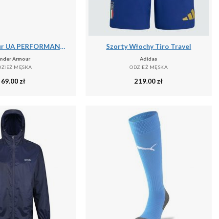
Under Armour UA PERFORMANCE COTTON 3PK NS Skarpetki unisex
Szorty Włochy Tiro Travel
nder Armour
Adidas
DZIEŻ MĘSKA
ODZIEŻ MĘSKA
69.00
zł
219.00
zł