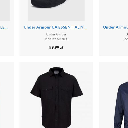
Under Armour UA ARMOUR FLEECE JOGGERS Spodnie męskie
Under Armour UA ESSENTIAL NO SHOW 6PK Skarpety uniseks
Under Armour
U
ODZIEŻ MĘSKA
O
89.99
zł