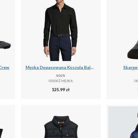
 Crew
Męska Dopasowana Koszula Baltimore
Skarpet
SOL'S
ODZIEŻ MĘSKA
O
125.99
zł