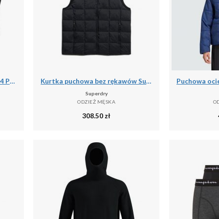
Męskie Skarpety Termiczne - 4 Pary - Czarne
Kurtka puchowa bez rękawów Superdry Fuji Lite
Superdry
ODZIEŻ MĘSKA
O
308.50
zł