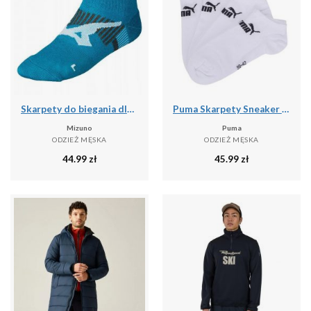
Skarpety do biegania dla dorosłych Mizuno DryLite Race Mid
Puma Skarpety Sneaker 93531502
Mizuno
Puma
ODZIEŻ MĘSKA
ODZIEŻ MĘSKA
44.99
zł
45.99
zł