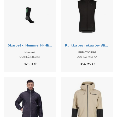
Skarpetki Hummel FFHB Pro
Kurtka bez rękawów BBB Cycling Triguard
Hummel
BBB CYCLING
ODZIEŻ MĘSKA
ODZIEŻ MĘSKA
82.50
zł
356.95
zł