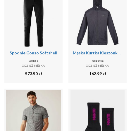
Spodnie Gonso Softshell
Męska Kurtka Kieszonkowa + Worek Pack It III
Gonso
Regatta
ODZIEŻ MĘSKA
ODZIEŻ MĘSKA
573.50
zł
162.99
zł