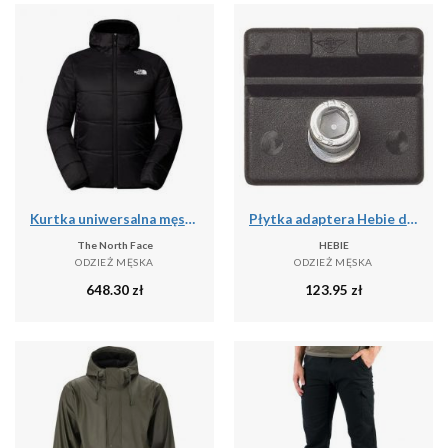
Kurtka uniwersalna męska The North Face Quest Ins
Płytka adaptera Hebie do podwójnej stopki
The North Face
HEBIE
ODZIEŻ MĘSKA
ODZIEŻ MĘSKA
648.30
zł
123.95
zł