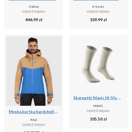
Oakley
X-Socks
ODZIEŻ MĘSKA
ODZIEŻ MĘSKA
446.99
zł
109.99
zł
Skarpetki Mavic Hi-Vis High
MAVIC
ODZIEŻ MĘSKA
Męska kurtka hardshell Kilpi TRINITY-M
105.50
zł
Kilpi
ODZIEŻ MĘSKA