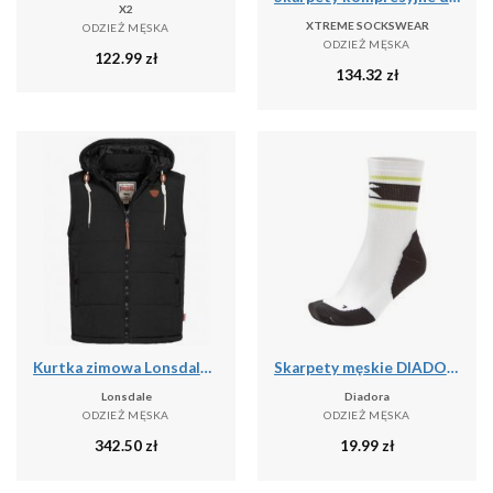
X2
XTREME SOCKSWEAR
ODZIEŻ MĘSKA
ODZIEŻ MĘSKA
122.99
zł
134.32
zł
Kurtka zimowa Lonsdale Polmear
Skarpety męskie DIADORA SOCKS
Lonsdale
Diadora
ODZIEŻ MĘSKA
ODZIEŻ MĘSKA
342.50
zł
19.99
zł