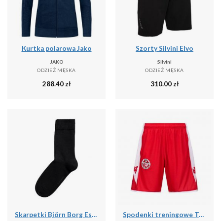
Kurtka polarowa Jako
Szorty Silvini Elvo
JAKO
Silvini
ODZIEŻ MĘSKA
ODZIEŻ MĘSKA
288.40
zł
310.00
zł
Skarpetki Björn Borg Essential (x10)
Spodenki treningowe Tunisie Ahora Pro 7 2024