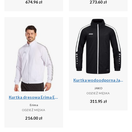
674.96
zł
273.60
zł
Kurtka wodoodporna Jako Power
JAKO
ODZIEŻ MĘSKA
Kurtka dresowa Erima Essential Team
311.95
zł
Erima
ODZIEŻ MĘSKA
216.00
zł