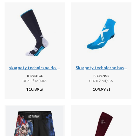
skarpety techniczne do biegania dla dorosłych długie, czarny
Skarpety techniczne basenowe jednopalcowe dla dorosłych, jasnoniebieskim białym
R-EVENGE
R-EVENGE
ODZIEŻ MĘSKA
ODZIEŻ MĘSKA
110.89
zł
104.99
zł