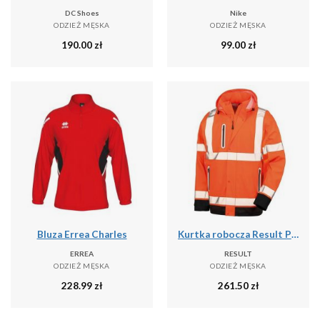
DC Shoes
Nike
ODZIEŻ MĘSKA
ODZIEŻ MĘSKA
190.00
zł
99.00
zł
Bluza Errea Charles
Kurtka robocza Result Prism PU Safe & Dry
ERREA
RESULT
ODZIEŻ MĘSKA
ODZIEŻ MĘSKA
228.99
zł
261.50
zł