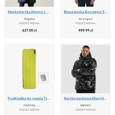
Męska kurtka Monto z wyściełaniem
Bluza męska Rossignol Signature Ski Hz Fleece
Regatta
Rossignol
ODZIEŻ MĘSKA
ODZIEŻ MĘSKA
637.00
zł
499.99
zł
Podkładka do spania Tiny R03 AVS | Materac kempingowy | R Value 3.0
Kurtka puchowa lifestyle męska Barent
FLEXTAIL
SIROKO
ODZIEŻ MĘSKA
ODZIEŻ MĘSKA