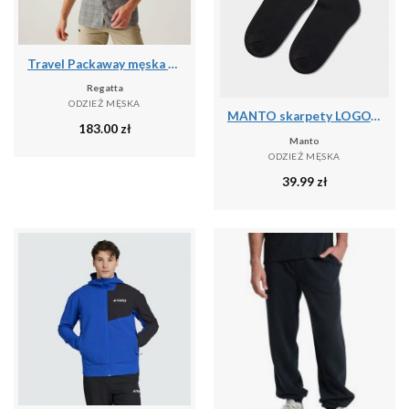
Travel Packaway męska koszula z krótkim rękawem
Regatta
ODZIEŻ MĘSKA
MANTO skarpety LOGOTYPE 25 czarne
183.00
zł
Manto
ODZIEŻ MĘSKA
39.99
zł