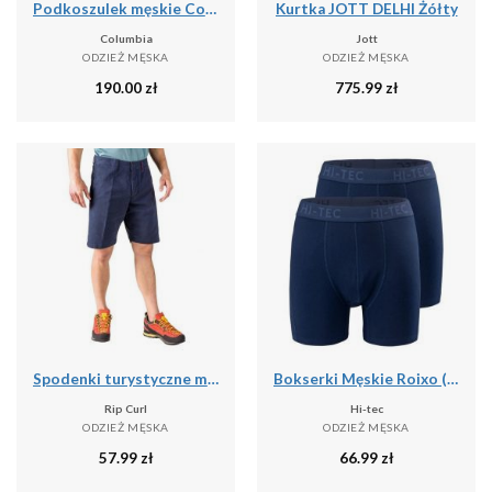
Podkoszulek męskie Columbia Graphic Casual
Kurtka JOTT DELHI Żółty
Columbia
Jott
ODZIEŻ MĘSKA
ODZIEŻ MĘSKA
190.00
zł
775.99
zł
Spodenki turystyczne męskie Rip Curl Travellers Walkshort granatowe CWADD9 28
Bokserki Męskie Roixo (zestaw 2 Sztuk)
Rip Curl
Hi-tec
ODZIEŻ MĘSKA
ODZIEŻ MĘSKA
57.99
zł
66.99
zł