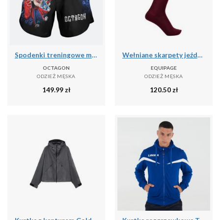
Spodenki treningowe męskie Octagon Joker MMA
Wełniane skarpety jeździeckie Equipage Geline
OCTAGON
EQUIPAGE
ODZIEŻ MĘSKA
ODZIEŻ MĘSKA
149.99
zł
120.50
zł