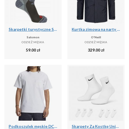
Skarpetki turystyczne Salomon Exit Outdoor
Kurtka zimowa na narty i snowboard męska O'Neill 10K/10K
Salomon
O'Neill
ODZIEŻ MĘSKA
ODZIEŻ MĘSKA
59.00
zł
329.00
zł
Podkoszulek męskie DC Shoes 1994 Short Sleeve Knit
Skarpety Za Kostkę Unisex Dla Dorosłych (zestaw 6 Sztuk)