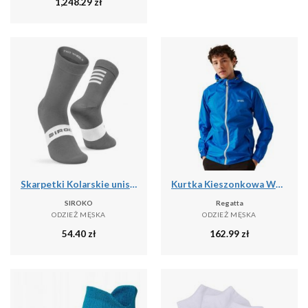
1,248.29
zł
Skarpetki Kolarskie unisex SIROKO S1 Grey Saas
Kurtka Kieszonkowa Wodoodporna Męska + Worek Pack It III
SIROKO
Regatta
ODZIEŻ MĘSKA
ODZIEŻ MĘSKA
54.40
zł
162.99
zł