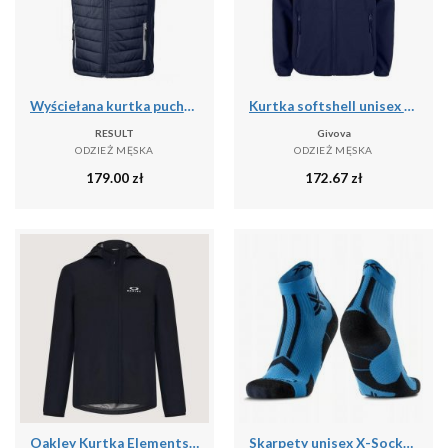
Wyściełana kurtka puchowa z recyklingu Result Black Compass
Kurtka softshell unisex Givova Kurtka niebieska
RESULT
Givova
ODZIEŻ MĘSKA
ODZIEŻ MĘSKA
179.00
zł
172.67
zł
Oakley Kurtka Elements Shell 2.0 Foa406090-02E
Skarpety unisex X-Socks TRAILRUN DISCOVER ANKLE MINERAL BLUE/X BLACK A016