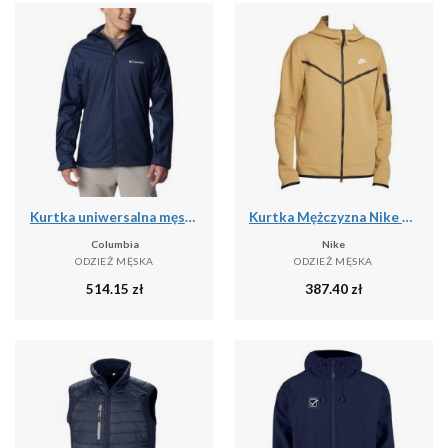
Kurtka uniwersalna męska Columbia Inner Limits Iii
Kurtka Mężczyzna Nike Tech Fleece Full Zip beżowy
Columbia
Nike
ODZIEŻ MĘSKA
ODZIEŻ MĘSKA
514.15
zł
387.40
zł