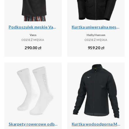
Podkoszulek męskie Vans X Curren X Knost
Kurtka uniwersalna męska Helly Hansen Chill 3.0
Vans
Helly Hansen
ODZIEŻ MĘSKA
ODZIEŻ MĘSKA
290.00
zł
959.20
zł
Skarpety rowerowe odblaskowe unisex antybakteryjne
Kurtka wodoodporna Mizuno RB