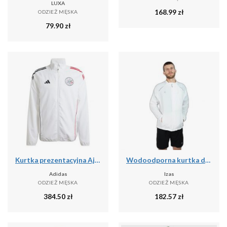
LUXA
168.99
zł
ODZIEŻ MĘSKA
79.90
zł
Kurtka prezentacyjna Ajax Amsterdam 2025/26
Wodoodporna kurtka do biegania Izas Brezel II
Adidas
Izas
ODZIEŻ MĘSKA
ODZIEŻ MĘSKA
384.50
zł
182.57
zł