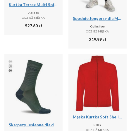
Kurtka Terrex Multi Softshell
Adidas
ODZIEŻ MĘSKA
Spodnie Joggersy dla Mężczyzn SALT WATER
527.60
zł
Quiksilver
ODZIEŻ MĘSKA
219.99
zł
Męska Kurtka Soft Shell Rudolph
Skarpety Jesienne dla dorosłych LUXA Finest
ROLY
ODZIEŻ MĘSKA