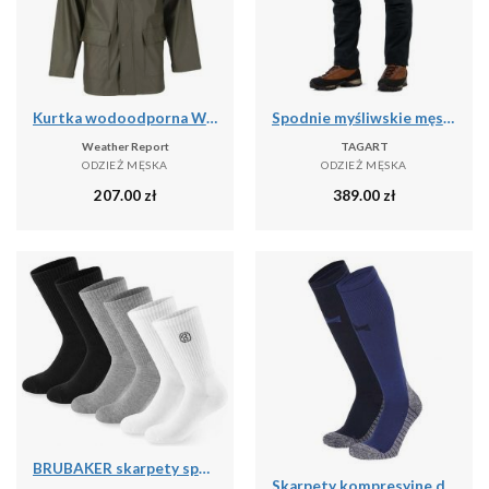
Kurtka wodoodporna Weather Report Torsten
Spodnie myśliwskie męskie Tagart Enduro 2 Ripstop wygodne bojówki
Weather Report
TAGART
ODZIEŻ MĘSKA
ODZIEŻ MĘSKA
207.00
zł
389.00
zł
BRUBAKER skarpety sportowe 6 par unisex oddychające retro - Mix kolorów
Skarpety kompresyjne do biegania Xtreme, 2 par, Multi Niebieski