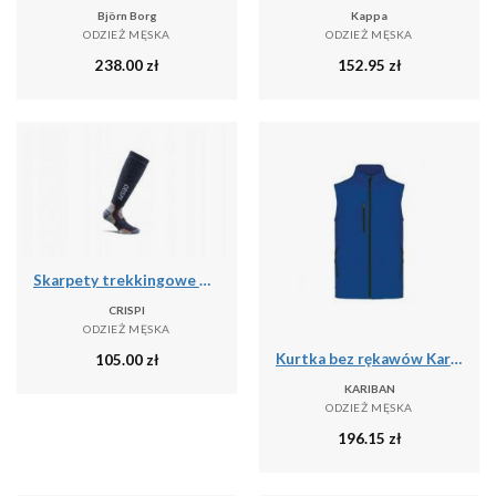
Björn Borg
Kappa
ODZIEŻ MĘSKA
ODZIEŻ MĘSKA
238.00
zł
152.95
zł
Skarpety trekkingowe Crispi Calza Pro
CRISPI
ODZIEŻ MĘSKA
Kurtka bez rękawów Kariban
105.00
zł
KARIBAN
ODZIEŻ MĘSKA
196.15
zł