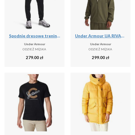
Spodnie dresowe treningowe męskie Under Armour Tricot Jogger (1290261-001)
Under Armour UA RIVAL WVN WINDBREAKER Kurtka męska
Under Armour
Under Armour
ODZIEŻ MĘSKA
ODZIEŻ MĘSKA
279.00
zł
299.00
zł