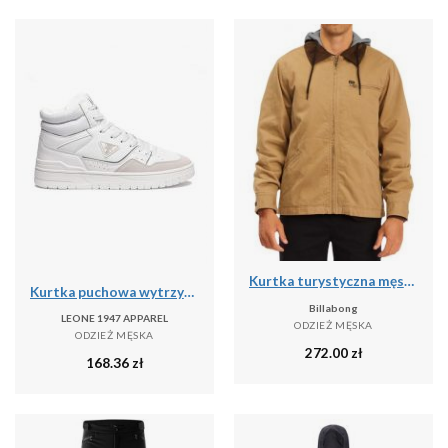
Kurtka turystyczna męska Billabong Barlow przejściowa
Kurtka puchowa wytrzymały na co dzień na siłownię
Billabong
LEONE 1947 APPAREL
ODZIEŻ MĘSKA
ODZIEŻ MĘSKA
272.00
zł
168.36
zł