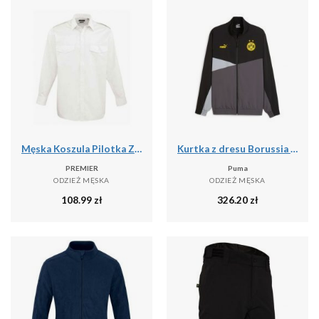
Męska Koszula Pilotka Z Długim Rękawem
Kurtka z dresu Borussia Dortmund 2023/24
PREMIER
Puma
ODZIEŻ MĘSKA
ODZIEŻ MĘSKA
108.99
zł
326.20
zł