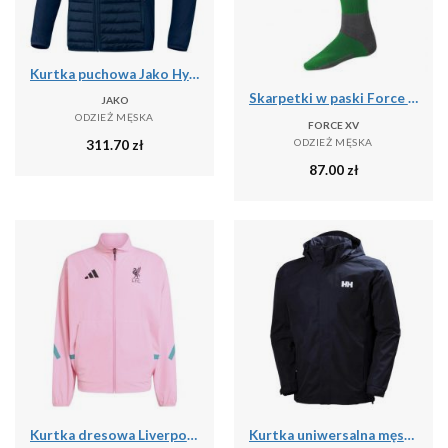
Kurtka puchowa Jako Hybride Corporate
Skarpetki w paski Force XV
JAKO
ODZIEŻ MĘSKA
FORCE XV
ODZIEŻ MĘSKA
311.70
zł
87.00
zł
Kurtka dresowa Liverpool FC ZN.E. 2025/26
Kurtka uniwersalna męska Helly Hansen Dubliner Jacket