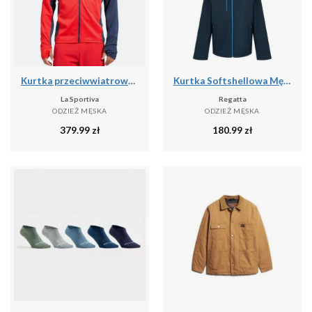
Kurtka przeciwwiatrowa męska La Sportiva True North
Kurtka Softshellowa Męska 2 Warstwy
La Sportiva
Regatta
ODZIEŻ MĘSKA
ODZIEŻ MĘSKA
379.99
zł
180.99
zł