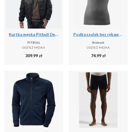
Kurtka męska Pitbull Detroit Baseball
Podkoszulek bez rękawów Brubeck Base Layer Ultra Light 3D
PITBULL
Brubeck
ODZIEŻ MĘSKA
ODZIEŻ MĘSKA
309.99
zł
74.99
zł