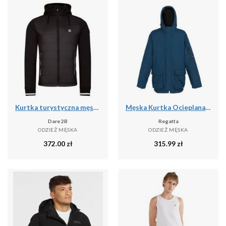
Kurtka turystyczna męska Dare2b Shield softshell
Męska Kurtka Ocieplana Volter
Dare 2B
Regatta
ODZIEŻ MĘSKA
ODZIEŻ MĘSKA
372.00
zł
315.99
zł