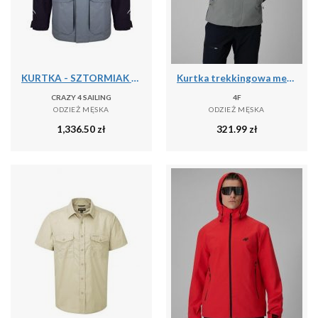
KURTKA - SZTORMIAK C4S BERGEN II CARBON/GRAFIT [M]
Kurtka trekkingowa membrana 10000 męska 4F 4FRSS26TTJAM1269
CRAZY 4 SAILING
4F
ODZIEŻ MĘSKA
ODZIEŻ MĘSKA
1,336.50
zł
321.99
zł