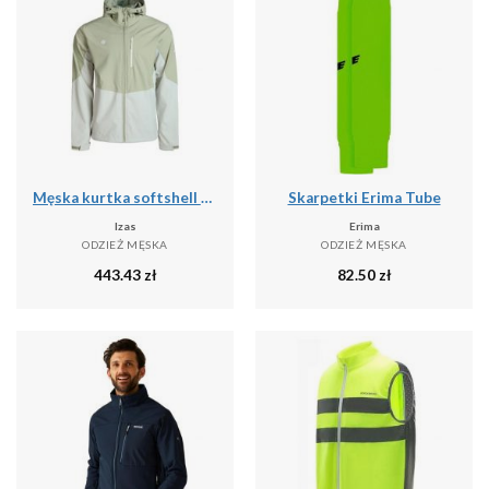
Męska kurtka softshell LANETTE M, wodoodporna, wiatroszczelna i termiczna z tech
Skarpetki Erima Tube
Izas
Erima
ODZIEŻ MĘSKA
ODZIEŻ MĘSKA
443.43
zł
82.50
zł