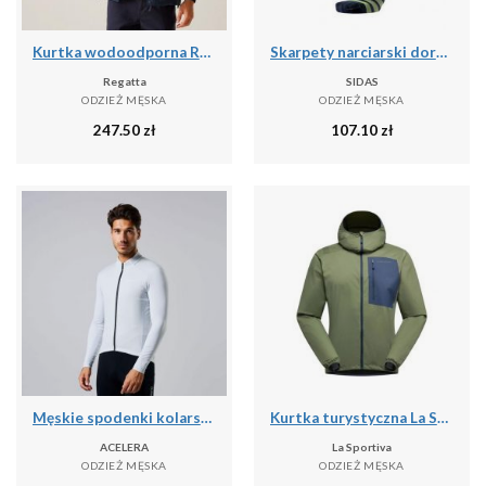
Kurtka wodoodporna Regatta Bayano II
Skarpety narciarski dorosly Sidas Ski Touring LV cienka grubosc
Regatta
SIDAS
ODZIEŻ MĘSKA
ODZIEŻ MĘSKA
247.50
zł
107.10
zł
Męskie spodenki kolarskie do kolarstwa górskiego
Kurtka turystyczna La Sportiva Wall Breeze Stretch
ACELERA
La Sportiva
ODZIEŻ MĘSKA
ODZIEŻ MĘSKA