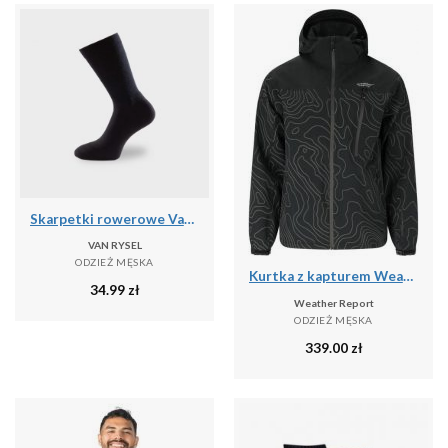
Skarpetki rowerowe Van Rysel 500 zimowe
VAN RYSEL
ODZIEŻ MĘSKA
Kurtka z kapturem Weather Report Delton Aop AWG W-PRO 15000
34.99
zł
Weather Report
ODZIEŻ MĘSKA
339.00
zł