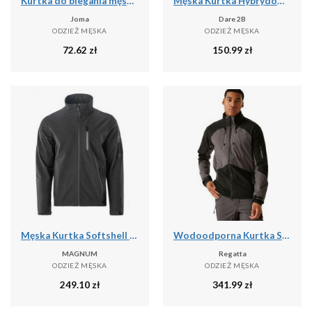
Kurtka do biegania męska Joma Iris przeciwdeszczowa
Męska Kurtka Hybrydowa Torrek
Joma
Dare 2B
ODZIEŻ MĘSKA
ODZIEŻ MĘSKA
72.62
zł
150.99
zł
Męska Kurtka Softshell 2.0 Deer
Wodoodporna Kurtka Stretch Shell Dla Dorosłych Unisex
MAGNUM
Regatta
ODZIEŻ MĘSKA
ODZIEŻ MĘSKA
249.10
zł
341.99
zł