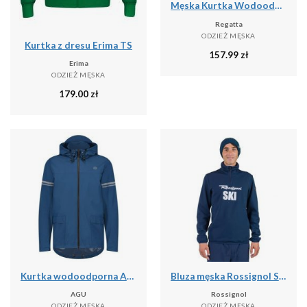
Męska Kurtka Wodoodporna Caspen
Regatta
ODZIEŻ MĘSKA
Kurtka z dresu Erima TS
157.99
zł
Erima
ODZIEŻ MĘSKA
179.00
zł
Kurtka wodoodporna Agu Original Essential
Bluza męska Rossignol Signature Ski Hz Fleece
AGU
Rossignol
ODZIEŻ MĘSKA
ODZIEŻ MĘSKA