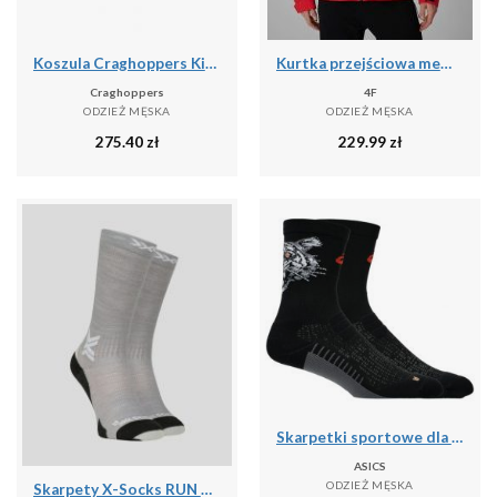
Koszula Craghoppers Kiwi
Kurtka przejściowa membrana 5000 męska 4F 4FWSS26TTJAM1120
Craghoppers
4F
ODZIEŻ MĘSKA
ODZIEŻ MĘSKA
275.40
zł
229.99
zł
Skarpetki sportowe dla dorosłych Performance Run Sock Crew
ASICS
ODZIEŻ MĘSKA
Skarpety X-Socks RUN DISCOVER MERINO CREW G701