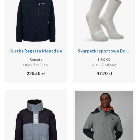
Kurtka Regatta Moutdale
Skarpetki sportowe Boombastic Siroko BBC Amp Gray
Regatta
SIROKO
ODZIEŻ MĘSKA
ODZIEŻ MĘSKA
228.50
zł
47.20
zł