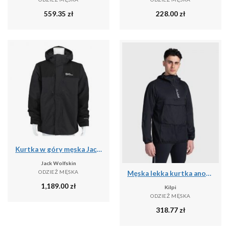
559.35
zł
228.00
zł
Kurtka w góry męska Jack Wolfskin A618586350
Jack Wolfskin
ODZIEŻ MĘSKA
Męska lekka kurtka anorak Kilpi ANORI-M
1,189.00
zł
Kilpi
ODZIEŻ MĘSKA
318.77
zł