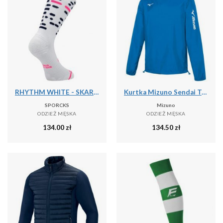
RHYTHM WHITE - SKARPETKI DO BIEGANIA
Kurtka Mizuno Sendai Trad
SPORCKS
Mizuno
ODZIEŻ MĘSKA
ODZIEŻ MĘSKA
134.00
zł
134.50
zł