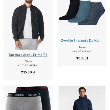
Zwykłe Skarpety Do Kostki Unisex Dla Dorosłych (zestaw 3 Sztuk)
Puma
ODZIEŻ MĘSKA
Kurtka z dresu Erima TS
32.85
zł
Erima
ODZIEŻ MĘSKA
215.50
zł