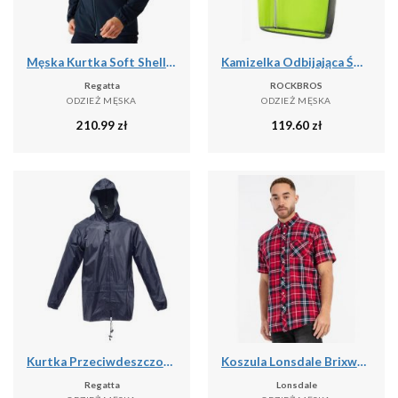
Męska Kurtka Soft Shell Mountdale
Kamizelka Odbijająca Światło z Poliestru Kurtka Bezpieczeństwa Nocna
Regatta
ROCKBROS
ODZIEŻ MĘSKA
ODZIEŻ MĘSKA
210.99
zł
119.60
zł
Kurtka Przeciwdeszczowa Męska Stormbreak
Koszula Lonsdale Brixworth
Regatta
Lonsdale