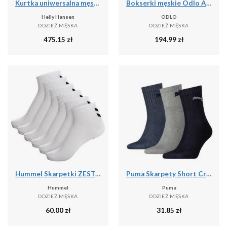
Kurtka uniwersalna męska Helly Hansen Hp Fleece
Bokserki męskie Odlo ACTIVE F-DRY GRAPHIC 2 PACK
Helly Hansen
ODLO
ODZIEŻ MĘSKA
ODZIEŻ MĘSKA
475.15
zł
194.99
zł
Hummel Skarpetki ZESTAW 6-Pack Z SZEWRONAMI MID CUT
Puma Skarpety Short Crew 3-Pak 90611058
Hummel
Puma
ODZIEŻ MĘSKA
ODZIEŻ MĘSKA
60.00
zł
31.85
zł