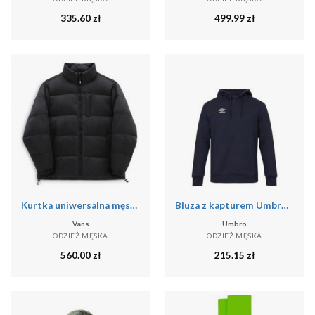
335.60
zł
499.99
zł
Kurtka uniwersalna męska Vans NO Hood Puffer
Bluza z kapturem Umbro pro training
Vans
Umbro
ODZIEŻ MĘSKA
ODZIEŻ MĘSKA
560.00
zł
215.15
zł