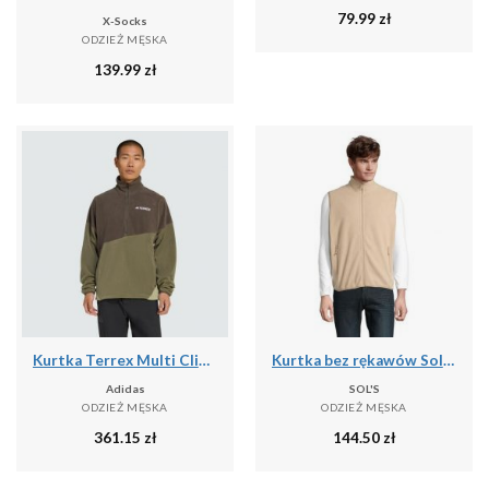
79.99
zł
X-Socks
ODZIEŻ MĘSKA
139.99
zł
Kurtka Terrex Multi Climawarm Fleece
Kurtka bez rękawów Sol's Factor Bw
Adidas
SOL'S
ODZIEŻ MĘSKA
ODZIEŻ MĘSKA
361.15
zł
144.50
zł