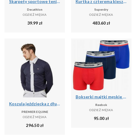
Skarpety sportowe tenis Artengo RS160 niskie 5 par
Kurtka z czterema kieszeniami Superdry
Decathlon
Superdry
ODZIEŻ MĘSKA
ODZIEŻ MĘSKA
39.99
zł
483.60
zł
Bokserki majtki męskie 3 pary REEBOK SHORT SPORTS TRUNK ELIM
Koszula jeździecka z długim rękawem Premier Equine Giulio
Reebok
ODZIEŻ MĘSKA
PREMIER EQUINE
ODZIEŻ MĘSKA
95.00
zł
296.50
zł