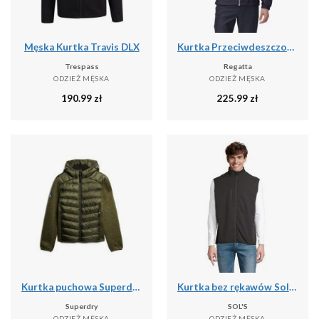
Męska Kurtka Travis DLX
Kurtka Przeciwdeszczowa Męska Lyle IV
Trespass
Regatta
ODZIEŻ MĘSKA
ODZIEŻ MĘSKA
190.99
zł
225.99
zł
Kurtka puchowa Superdry Storm Hybrid
Kurtka bez rękawów Sol's Falcon Bw
Superdry
SOL'S
ODZIEŻ MĘSKA
ODZIEŻ MĘSKA