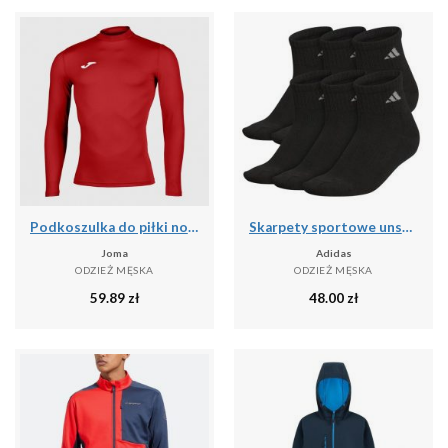
Podkoszulka do piłki nożnej dla dorosłych Joma Brama Academy z długim rękawem
Skarpety sportowe unsex Adidas PER ANKLE AA2321 3-PAK
Joma
Adidas
ODZIEŻ MĘSKA
ODZIEŻ MĘSKA
59.89
zł
48.00
zł