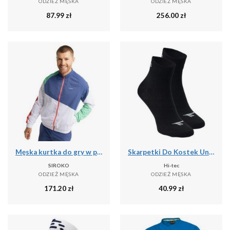
ODZIEŻ MĘSKA
ODZIEŻ MĘSKA
87.99
zł
256.00
zł
Męska kurtka do gry w padla Padel Siroko Backspin Erit
Skarpetki Do Kostek Unisex Dla Dorosłych Chire
SIROKO
Hi-tec
ODZIEŻ MĘSKA
ODZIEŻ MĘSKA
171.20
zł
40.99
zł