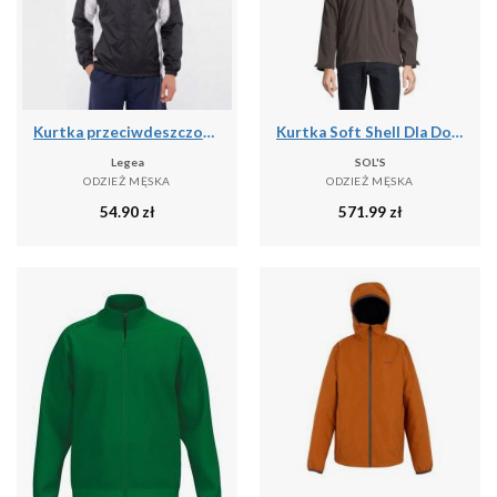
Kurtka przeciwdeszczowa Storm dla mężczyzn do biegania czarno-biała
Kurtka Soft Shell Dla Dorosłych Unisex Falcon 3 W 1
Legea
SOL'S
ODZIEŻ MĘSKA
ODZIEŻ MĘSKA
54.90
zł
571.99
zł