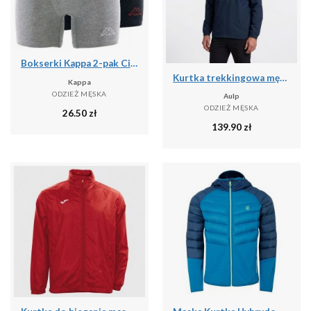
Bokserki Kappa 2-pak Ciemnoszary-Jasnoszary Ciemnoszary/szary St.
Kurtka trekkingowa męska wodoodporna AULP DOLAN rozpinana z kapturem
Kappa
ODZIEŻ MĘSKA
Aulp
ODZIEŻ MĘSKA
26.50
zł
139.90
zł