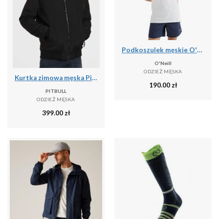
Podkoszulek męskie O'Neill Jack's Base Tanktop
O'Neill
ODZIEŻ MĘSKA
Kurtka zimowa męska Pitbull z kapturem Balboa II
190.00
zł
PITBULL
ODZIEŻ MĘSKA
399.00
zł