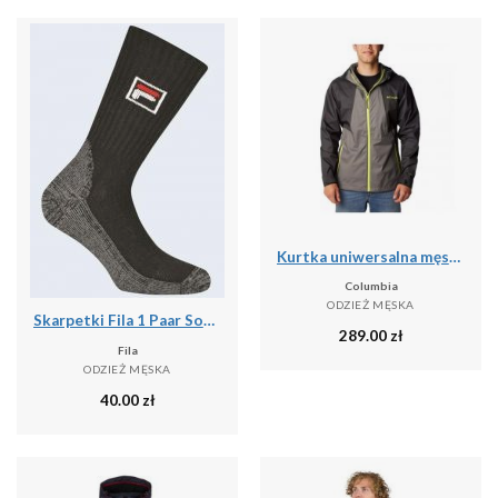
Kurtka uniwersalna męska Columbia Inner Limits Ii Jacket
Columbia
ODZIEŻ MĘSKA
Skarpetki Fila 1 Paar Sock Black 39-42
289.00
zł
Fila
ODZIEŻ MĘSKA
40.00
zł