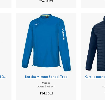
256.00
zł
RHYTHM WHITE - SKARPETKI DO BIEGANIA
Kurtka Mizuno Sendai Trad
Mizuno
ODZIEŻ MĘSKA
O
134.50
zł