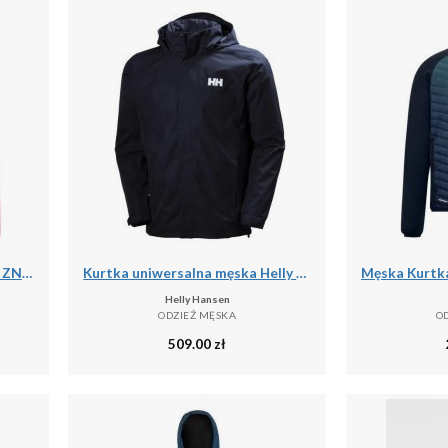
Kurtka dresowa Liverpool FC ZN.E. 2025/26
Kurtka uniwersalna męska Helly Hansen Dubliner Jacket
Helly Hansen
ODZIEŻ MĘSKA
O
509.00
zł