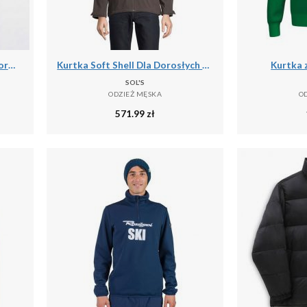
Kurtka przeciwdeszczowa Storm dla mężczyzn do biegania czarno-biała
Kurtka Soft Shell Dla Dorosłych Unisex Falcon 3 W 1
Kurtka 
SOL'S
ODZIEŻ MĘSKA
O
571.99
zł