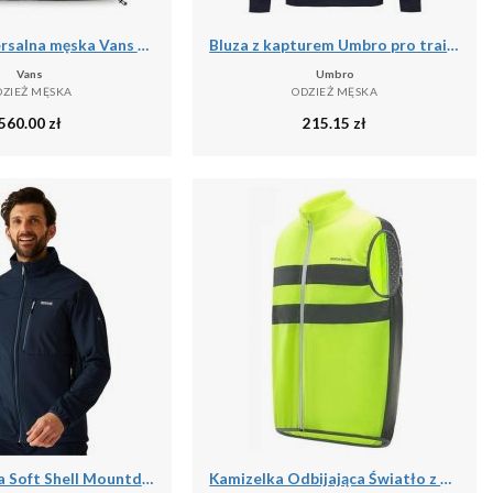
Kurtka uniwersalna męska Vans NO Hood Puffer
Bluza z kapturem Umbro pro training
Vans
Umbro
DZIEŻ MĘSKA
ODZIEŻ MĘSKA
560.00
zł
215.15
zł
Męska Kurtka Soft Shell Mountdale
Kamizelka Odbijająca Światło z Poliestru Kurtka Bezpieczeństwa Nocna