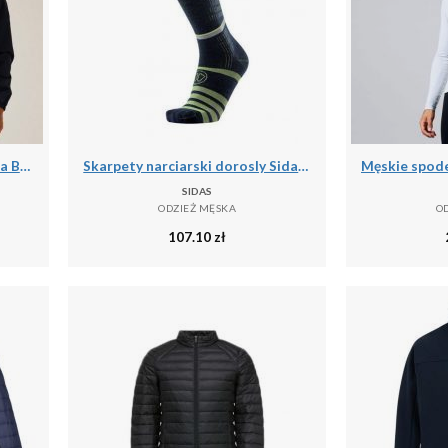
Kurtka wodoodporna Regatta Bayano II
Skarpety narciarski dorosly Sidas Ski Touring LV cienka grubosc
SIDAS
ODZIEŻ MĘSKA
O
107.10
zł