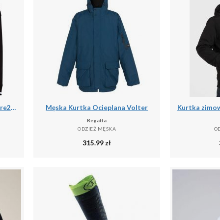
Kurtka turystyczna męska Dare2b Shield softshell
Męska Kurtka Ocieplana Volter
Regatta
ODZIEŻ MĘSKA
O
315.99
zł