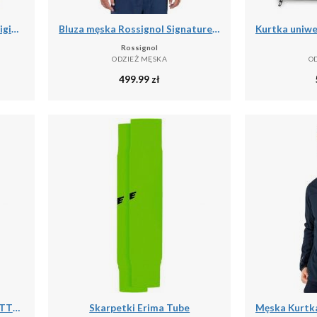
Kurtka wodoodporna Agu Original Essential
Bluza męska Rossignol Signature Ski Hz Fleece
Rossignol
ODZIEŻ MĘSKA
O
499.99
zł
Męska kurtka softshell LANETTE M, wodoodporna, wiatroszczelna i termiczna z tech
Skarpetki Erima Tube