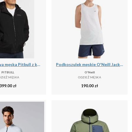
Kurtka zimowa męska Pitbull z kapturem Balboa II
Podkoszulek męskie O'Neill Jack's Base Tanktop
PITBULL
O'Neill
DZIEŻ MĘSKA
ODZIEŻ MĘSKA
399.00
zł
190.00
zł