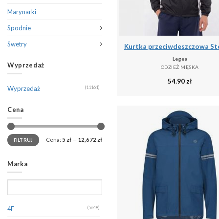
Marynarki
Spodnie
Swetry
Legea
Wyprzedaż
ODZIEŻ MĘSKA
54.90
zł
Wyprzedaż
(11161)
Cena
Cena:
5 zł
—
12,672 zł
FILTRUJ
Marka
4F
(5648)