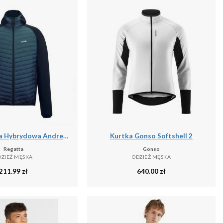
Męska Kurtka Hybrydowa Andreson
Kurtka Gonso Softshell 2
Regatta
Gonso
DZIEŻ MĘSKA
ODZIEŻ MĘSKA
211.99
zł
640.00
zł