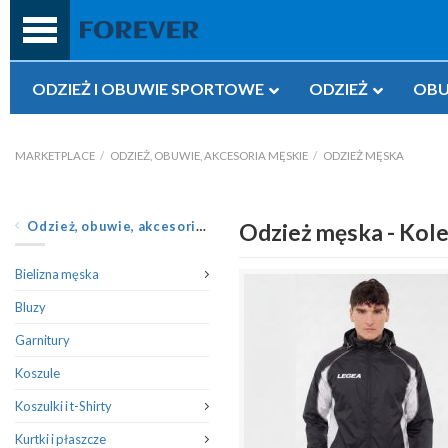
Przejdź
do
treści
ODZIEŻ I OBUWIE SPORTOWE
ODZIEŻ
OBU
MARKETPLACE
/
ODZIEŻ, OBUWIE, AKCESORIA MĘSKIE
/
ODZIEŻ MĘSKA
Odzież, obuwie, akcesoria męskie
Odzież męska - Kole
Bielizna męska
Bluzy
Garnitury
Koszule
Koszulki i t-Shirty
Kurtki i płaszcze