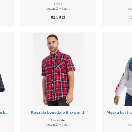
Erima
ODZIEŻ MĘSKA
O
82.50
zł
Kurtka Przeciwdeszczowa Męska Stormbreak
Koszula Lonsdale Brixworth
Lonsdale
ODZIEŻ MĘSKA
O