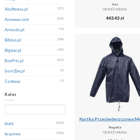
Izas
Champion
(143)
Abcfitness.pl
(201)
ODZIEŻ MĘSKA
443.43
zł
CMP
(396)
Answear.com
(894)
Columbia
(177)
Armodo.pl
(19)
Dare 2B
(382)
Bibloo.pl
(248)
Decathlon
(129)
Bigstar.pl
(260)
Diesel
(145)
BonPrix.pl
(455)
Dsquared2
(131)
born2be.pl
(4)
Dstrezzed
(316)
Costway
(1)
EA7 Emporio Armani
(266)
Decathlon.pl
(16150)
Kolor
Eight2Nine
(226)
Denimo.com
(531)
Emporio Armani
(191)
Douglas.pl
(1)
Endurance
(126)
Emaga
(1)
biały
(6242)
Regatta
Erima
(267)
Eobuwie
(199)
ODZIEŻ MĘSKA
brązowy
(7906)