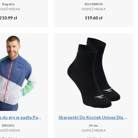
Regatta
ROCKBROS
DZIEŻ MĘSKA
ODZIEŻ MĘSKA
210.99
zł
119.60
zł
Męska kurtka do gry w padla Padel Siroko Backspin Erit
Skarpetki Do Kostek Unisex Dla Dorosłych Chire
SIROKO
Hi-tec
DZIEŻ MĘSKA
ODZIEŻ MĘSKA