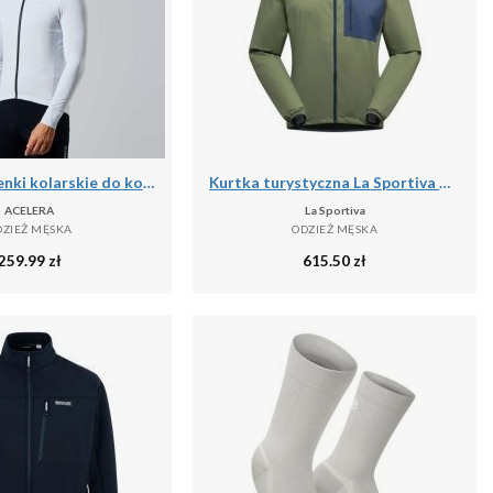
Męskie spodenki kolarskie do kolarstwa górskiego
Kurtka turystyczna La Sportiva Wall Breeze Stretch
ACELERA
La Sportiva
DZIEŻ MĘSKA
ODZIEŻ MĘSKA
259.99
zł
615.50
zł