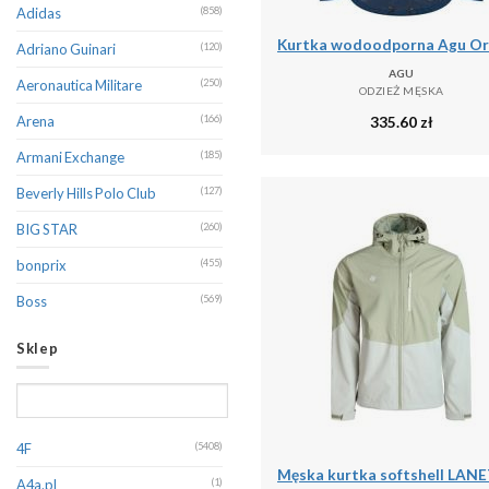
Adidas
(858)
Adriano Guinari
(120)
AGU
Aeronautica Militare
(250)
ODZIEŻ MĘSKA
335.60
zł
Arena
(166)
Armani Exchange
(185)
Beverly Hills Polo Club
(127)
BIG STAR
(260)
bonprix
(455)
Boss
(569)
Brave Soul
(392)
Sklep
CALVIN KLEIN
(367)
Calvin Klein Jeans
(243)
Camel Active
(368)
4F
(5408)
Canadian Peak
(233)
A4a.pl
(1)