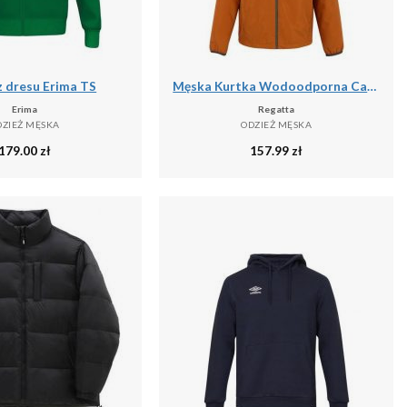
z dresu Erima TS
Męska Kurtka Wodoodporna Caspen
Erima
Regatta
DZIEŻ MĘSKA
ODZIEŻ MĘSKA
179.00
zł
157.99
zł