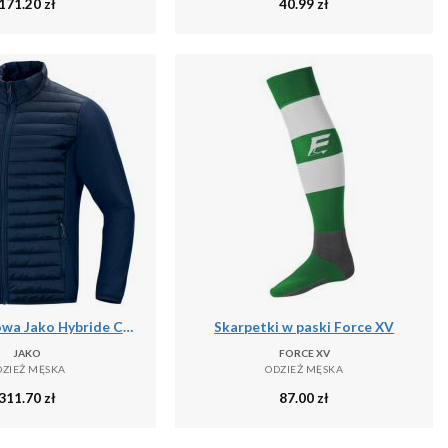
171.20
zł
40.99
zł
Kurtka puchowa Jako Hybride Corporate
Skarpetki w paski Force XV
JAKO
FORCE XV
DZIEŻ MĘSKA
ODZIEŻ MĘSKA
311.70
zł
87.00
zł