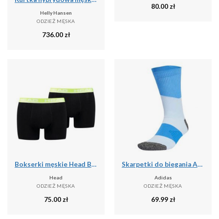
80.00
zł
Helly Hansen
ODZIEŻ MĘSKA
736.00
zł
Bokserki męskie Head Basic Boxer 2 Pack
Skarpetki do biegania ADIDAS RunxBoost
Head
Adidas
ODZIEŻ MĘSKA
ODZIEŻ MĘSKA
75.00
zł
69.99
zł