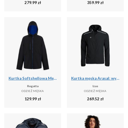
279.99
zł
359.99
zł
Kurtka Softshellowa Męska 2 Warstwy
Kurtka męska Arasal: wydajność i wygoda dla biegaczy i miłośników trekkingu w ka
Regatta
Izas
ODZIEŻ MĘSKA
ODZIEŻ MĘSKA
129.99
zł
269.52
zł