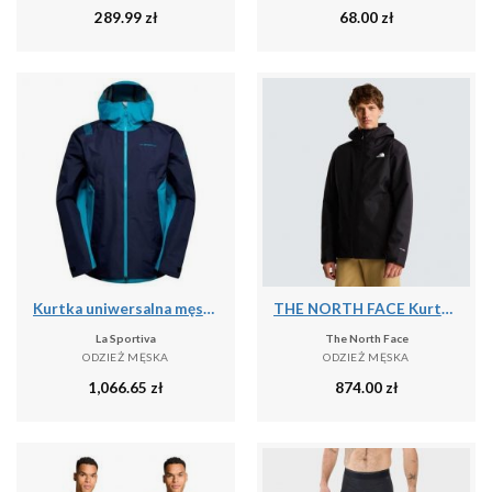
289.99
zł
68.00
zł
Kurtka uniwersalna męska La Sportiva La Softshelljacke Discover Shell
THE NORTH FACE Kurtka 3 w 1 męska M Quest Mono Triclimate tnf black-L
La Sportiva
The North Face
ODZIEŻ MĘSKA
ODZIEŻ MĘSKA
1,066.65
zł
874.00
zł