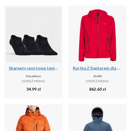
Skarpety sportowe tenis RS500 Lowedge niskie 3 pary
Kurtka Z Kapturem dla dorosłych Slam Act
Decathlon
SLAM
ODZIEŻ MĘSKA
ODZIEŻ MĘSKA
34.99
zł
862.60
zł