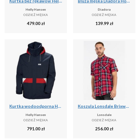
Kurtka bez rękawów Helly Hansen Escape Ins
Bluza męska Diadora Hoodie Core
Helly Hansen
Diadora
ODZIEŻ MĘSKA
ODZIEŻ MĘSKA
479.00
zł
139.99
zł
Kurtka wodoodporna Helly Hansen Koster
Koszula Lonsdale Brixworth
Helly Hansen
Lonsdale
ODZIEŻ MĘSKA
ODZIEŻ MĘSKA
791.00
zł
256.00
zł