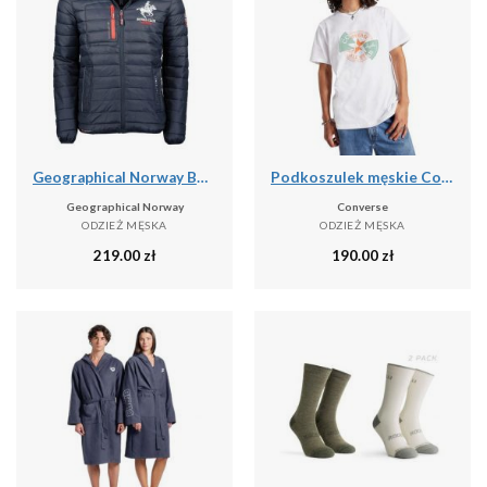
Geographical Norway BRICK NAVY GTX kurtka męska (WY6358H).
Podkoszulek męskie Converse Con T shirt M Chuck Patch Distort Tee
Geographical Norway
Converse
ODZIEŻ MĘSKA
ODZIEŻ MĘSKA
219.00
zł
190.00
zł