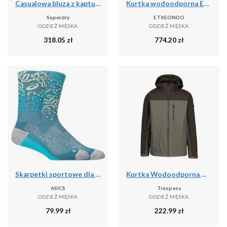
Casualowa bluza z kapturem Superdry Outdoor Supply Co
Kurtka wodoodporna Etxeondo Busti
Superdry
ETXEONDO
ODZIEŻ MĘSKA
ODZIEŻ MĘSKA
318.05
zł
774.20
zł
Skarpetki sportowe dla dorosłych Performance Run Sock Crew
Kurtka Wodoodporna Męska Curbridge TP75
ASICS
Trespass
ODZIEŻ MĘSKA
ODZIEŻ MĘSKA
79.99
zł
222.99
zł