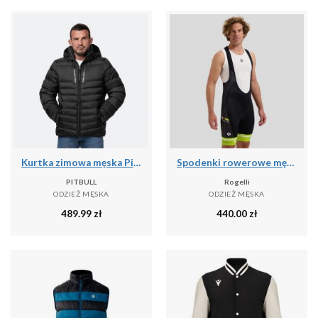
Kurtka zimowa męska Pitbull Crestline Padded Hooded
Spodenki rowerowe męskie Rogelli GARA MOSTRO II
PITBULL
Rogelli
ODZIEŻ MĘSKA
ODZIEŻ MĘSKA
489.99
zł
440.00
zł