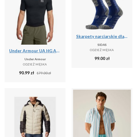
Skarpety narciarskie dla doroslych Sidas Ski Comfort srednia grubosc
SIDAS
ODZIEŻ MĘSKA
Under Armour UA HG ARMOUR COMP SS Koszulka treningowa męska
99.00
zł
Under Armour
ODZIEŻ MĘSKA
90.99
zł
179.00
zł