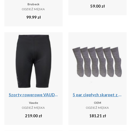
Brubeck
59.00
zł
ODZIEŻ MĘSKA
99.99
zł
Szorty rowerowe VAUDE Matera II
5 par ciepłych skarpet z wełny merino Szary
Vaude
OEM
ODZIEŻ MĘSKA
ODZIEŻ MĘSKA
219.00
zł
181.21
zł