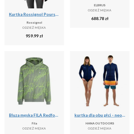
ELBRUS
ODZIEŻ MĘSKA
Kurtka Rossignol Poursuite Warm męska szara
688.78
zł
Rossignol
ODZIEŻ MĘSKA
959.99
zł
Bluza męska FILA Redford AOP Hoody
kurtka dla obu płci - neopren 2-2mm
Fila
HANA OUTDOORS
ODZIEŻ MĘSKA
ODZIEŻ MĘSKA