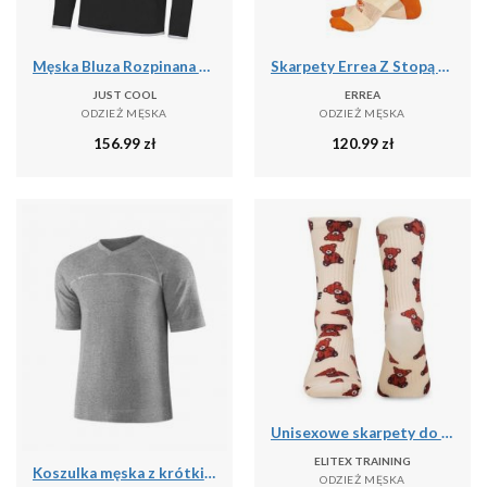
Męska Bluza Rozpinana Na Zamek Błyskawiczny
Skarpety Errea Z Stopą Dla Dorosłych Poliester Pomarańczowy Dorośli
JUST COOL
ERREA
ODZIEŻ MĘSKA
ODZIEŻ MĘSKA
156.99
zł
120.99
zł
Unisexowe skarpety do cross treningu Performance Teddy Elitex Training
ELITEX TRAINING
Koszulka męska z krótkim rękawem do spania z dodatkiem lnu Brubeck COMFORT NIGHT
ODZIEŻ MĘSKA