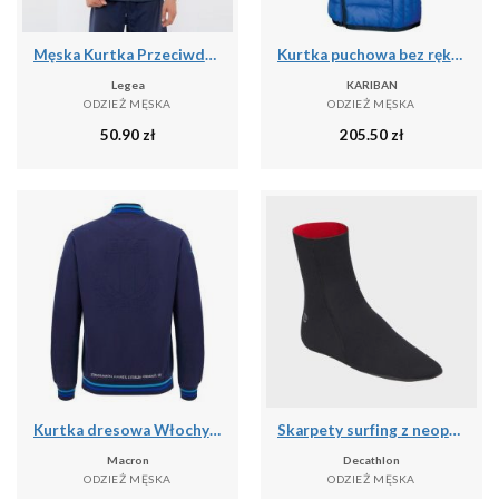
Męska Kurtka Przeciwdeszczowa Biegowa Niebieska
Kurtka puchowa bez rękawów Kariban Légère
Legea
KARIBAN
ODZIEŻ MĘSKA
ODZIEŻ MĘSKA
50.90
zł
205.50
zł
Kurtka dresowa Włochy 2024
Skarpety surfing z neoprenu 3 mm
Macron
Decathlon
ODZIEŻ MĘSKA
ODZIEŻ MĘSKA