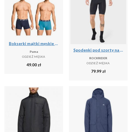
Bokserki majtki męskie Puma 2-Pack
Spodenki pod szorty na rower MTB męskie Rockrider 500
Puma
ODZIEŻ MĘSKA
ROCKRIDER
ODZIEŻ MĘSKA
49.00
zł
79.99
zł