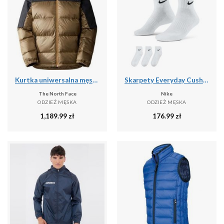
Kurtka uniwersalna męska The North Face Diablo Recycled
Skarpety Everyday Cushion Ankle 3 Pary
The North Face
Nike
ODZIEŻ MĘSKA
ODZIEŻ MĘSKA
1,189.99
zł
176.99
zł