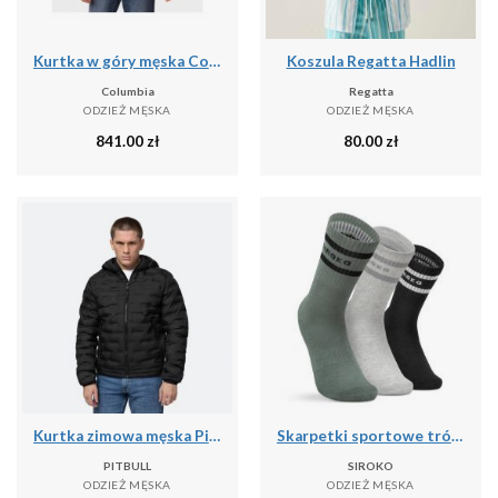
Kurtka w góry męska Columbia 1957343278
Koszula Regatta Hadlin
Columbia
Regatta
ODZIEŻ MĘSKA
ODZIEŻ MĘSKA
841.00
zł
80.00
zł
Kurtka zimowa męska Pitbull Camino Quilted Hooded
Skarpetki sportowe trójpak Fitness Siroko Sidekick Slate
PITBULL
SIROKO
ODZIEŻ MĘSKA
ODZIEŻ MĘSKA