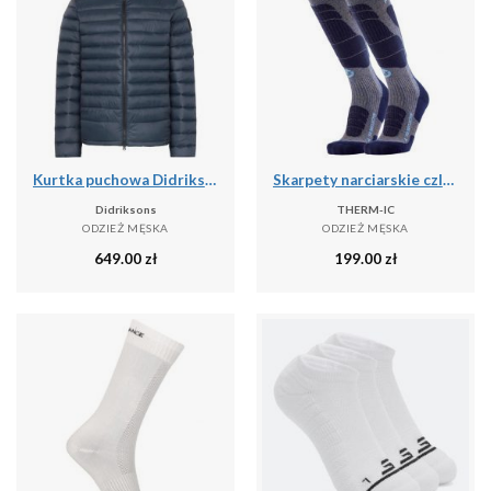
Kurtka puchowa Didriksons Mauro
Skarpety narciarskie czlowiek Therm-ic Ski Merino Reflector Men wysokosc kolano
Didriksons
THERM-IC
ODZIEŻ MĘSKA
ODZIEŻ MĘSKA
649.00
zł
199.00
zł