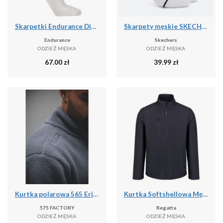
Skarpetki Endurance Dingwall
Skarpety męskie SKECHERS 1/2 Terry No Show 3
Endurance
Skechers
ODZIEŻ MĘSKA
ODZIEŻ MĘSKA
67.00
zł
39.99
zł
Kurtka polarowa 565 Erima Ts szara
Kurtka Softshellowa Męska Trzywarstwowa
575 FACTORY
Regatta
ODZIEŻ MĘSKA
ODZIEŻ MĘSKA