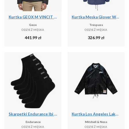
Kurtka GEOX M VINCIT Czarny
Kurtka Męska Glover Wodoodporna
Geox
Trespass
ODZIEŻ MĘSKA
ODZIEŻ MĘSKA
441.99
zł
326.99
zł
Skarpetki Endurance Ibi (x6)
Kurtka Los Angeles Lakers Doodle
Endurance
Mitchell & Ness
ODZIEŻ MĘSKA
ODZIEŻ MĘSKA