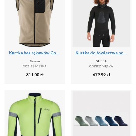
Kurtka bez rękawów Gonso Adventure
Kurtka do łowiectwa podwodnego męska Subea SPF 900 z gładkiego neoprenu 7 mm
Gonso
SUBEA
ODZIEŻ MĘSKA
ODZIEŻ MĘSKA
311.00
zł
679.99
zł