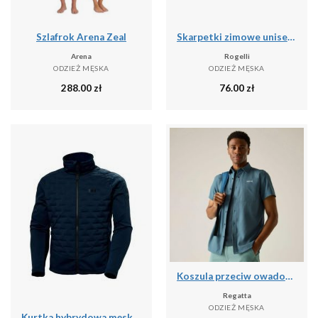
Szlafrok Arena Zeal
Skarpetki zimowe unisex Rogelli Merino z owczej wełny 2-pack
Arena
Rogelli
ODZIEŻ MĘSKA
ODZIEŻ MĘSKA
288.00
zł
76.00
zł
Koszula przeciw owadom Regatta Travel Light
Regatta
ODZIEŻ MĘSKA
Kurtka hybrydowa męska Helly Hansen HP Hybrid Stretch Insulator