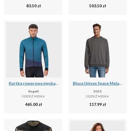
83.50
zł
503.50
zł
Kurtka rowerowa męska Rogelli Tarax
Bluza Unisex Space Melange Dla Dorosłych
Rogelli
SOL'S
ODZIEŻ MĘSKA
ODZIEŻ MĘSKA
465.00
zł
117.99
zł