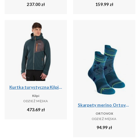
237.00
zł
159.99
zł
Kurtka turystyczna Kilpi Beltra
Kilpi
ODZIEŻ MĘSKA
Skarpety merino Ortovox Alpine Light Quarter Socks
473.69
zł
ORTOVOX
ODZIEŻ MĘSKA
94.99
zł