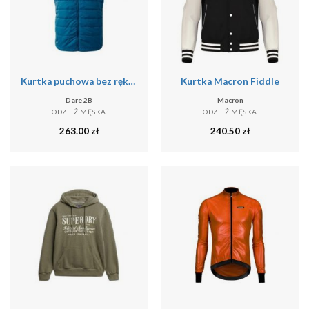
Kurtka puchowa bez rękawów Dare 2B Touring II
Kurtka Macron Fiddle
Dare 2B
Macron
ODZIEŻ MĘSKA
ODZIEŻ MĘSKA
263.00
zł
240.50
zł