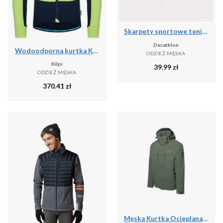
Skarpety sportowe tenis Artengo RS160 niskie 5 par
Decathlon
Wodoodporna kurtka Kilpi Velover
ODZIEŻ MĘSKA
Kilpi
39.99
zł
ODZIEŻ MĘSKA
370.41
zł
Męska Kurtka Ocieplana Dilox