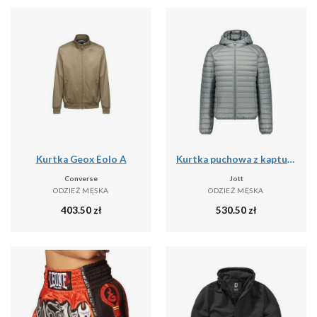
Kurtka Geox Eolo A
Kurtka puchowa z kapturem JOTT Nico
Converse
Jott
ODZIEŻ MĘSKA
ODZIEŻ MĘSKA
403.50
zł
530.50
zł