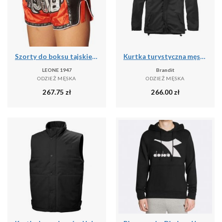
Szorty do boksu tajskiego Leone Bangkok
Kurtka turystyczna męska Brandit Frontzip Windbreaker Czarna
LEONE 1947
Brandit
ODZIEŻ MĘSKA
ODZIEŻ MĘSKA
267.75
zł
266.00
zł