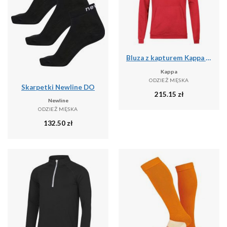
Bluza z kapturem Kappa Daccio
Kappa
ODZIEŻ MĘSKA
Skarpetki Newline DO
215.15
zł
Newline
ODZIEŻ MĘSKA
132.50
zł