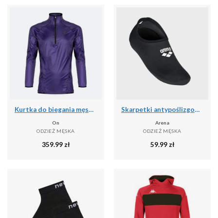
Kurtka do biegania męska On Zero
Skarpetki antypoślizgowe basenowe Arena
On
Arena
ODZIEŻ MĘSKA
ODZIEŻ MĘSKA
359.99
zł
59.99
zł